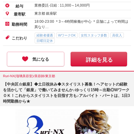
業務委託-日給 :
11,000
～
14,000
円
給与
東京都 銀座駅
最寄駅
18:00-23:00 ＊3～4時間稼働が中心 ＊店舗によって時間は
勤務時間
異なり…
経験者優遇
WワークOK
女性スタッフ多数
高収入
こだわり
日曜日定休
気になる
詳細を見る
Ruri-NX(瑠璃美容室)/美容師/東京都
【中央区☆銀座】◆土日祝休み◆スタイリスト募集！ヘアセットの経験
を活かして「銀座」で働いてみませんか♪ゆっくり15時～出勤◎Wワーク
ＯＫ！これからスタイリストを目指す方も♪アルバイト・パートは、1日3
時間勤務から★