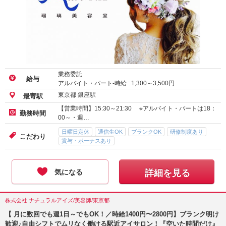
業務委託
給与
アルバイト・パート-時給 :
1,300
～
3,500
円
東京都 銀座駅
最寄駅
【営業時間】15:30～21:30 ※アルバイト・パートは18：
勤務時間
00～・週…
日曜日定休
通信生OK
ブランクOK
研修制度あり
こだわり
賞与・ボーナスあり
気になる
詳細を見る
株式会社 ナチュラルアイズ/美容師/東京都
【 月に数回でも週1日～でもOK！／時給1400円〜2800円】ブランク明け
歓迎♪自由シフトでムリなく働ける駅近アイサロン！『空いた時間だけ』