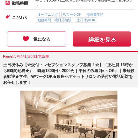
平日：16:00〜21:00 ※この時間帯で3時間等相談可能 ※シフ
勤務時間
ト…
オープニング
WワークOK
交通費支給
こだわり
勤務時間・曜日応相談
土日休みOK
気になる
詳細を見る
Famiel合同会社/美容師/東京都
土日祝休み【☆受付・レセプションスタッフ募集！☆】『正社員 16時か
ら6時間勤務★』『時給1300円～2000円｜平日のみ週2日～OK』｜未経験
者歓迎★学生、WワークOK★銀座ヘアセットサロンの受付や電話応対を
お任せします！