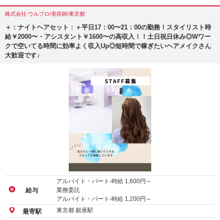
株式会社 ウルプロ/美容師/東京都
＋：ナイトヘアセット：＋平日17：00〜21：00の勤務！スタイリスト時
給￥2000〜・アシスタント￥1600〜の高収入！！土日祝日休み◎Wワー
クで空いてる時間に効率よく収入Up◎短時間で稼ぎたいヘアメイクさん
大歓迎です♪
アルバイト・パート-時給
1,600
円～
業務委託
給与
アルバイト・パート-時給
1,200
円～
東京都 銀座駅
最寄駅