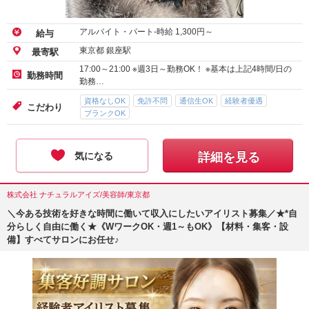
アルバイト・パート-時給
1,300
円～
給与
東京都 銀座駅
最寄駅
17:00～21:00 ※週3日～勤務OK！ ※基本は上記4時間/日の
勤務時間
勤務…
資格なしOK
免許不問
通信生OK
経験者優遇
こだわり
ブランクOK
気になる
詳細を見る
株式会社 ナチュラルアイズ/美容師/東京都
＼今ある技術を好きな時間に働いて収入にしたいアイリスト募集／★*自
分らしく自由に働く★《WワークOK・週1～もOK》【材料・集客・設
備】すべてサロンにお任せ♪