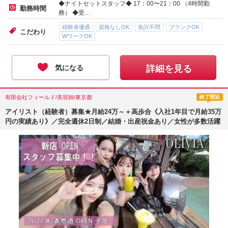
◆ナイトセットスタッフ◆ 17：00〜21：00 （4時間勤
勤務時間
務） ◆受…
経験者優遇
資格なしOK
免許不問
ブランクOK
こだわり
WワークOK
気になる
詳細を見る
有限会社フィールド/美容師/東京都
終了間近
アイリスト（経験者）募集★月給24万～＋高歩合《入社1年目で月給35万
円の実績あり》／完全週休2日制／結婚・出産祝金あり／女性が多数活躍