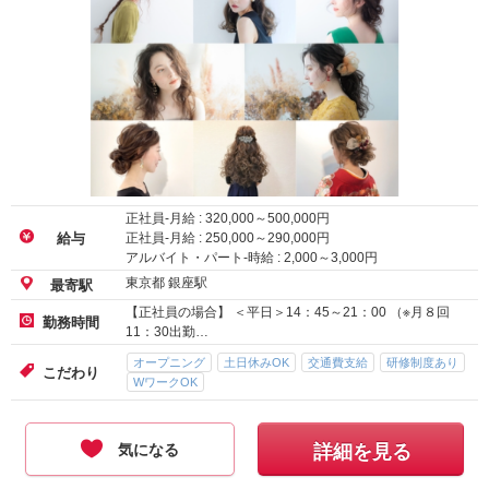
正社員-月給 :
320,000
～
500,000
円
正社員-月給 :
250,000
～
290,000
円
給与
アルバイト・パート-時給 :
2,000
～
3,000
円
東京都 銀座駅
最寄駅
【正社員の場合】 ＜平日＞14：45～21：00 （※月８回
勤務時間
11：30出勤…
オープニング
土日休みOK
交通費支給
研修制度あり
こだわり
WワークOK
気になる
詳細を見る