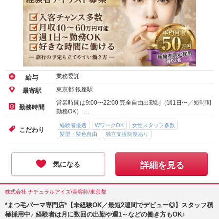
業務委託
給与
東京都 銀座駅
最寄駅
営業時間は9:00〜22:00 完全自由出勤制（週1日〜／短時間
勤務時間
勤務OK） …
経験者優遇
WワークOK
女性スタッフ多数
こだわり
髪型・髪色自由
独立支援制度あり
気になる
詳細を見る
株式会社 ナチュラルアイズ/美容師/東京都
*まつ毛パーマ専門店*【未経験OK／最短2週間でデビュー◎】スタッフ積
極採用中♪ 経験者は月に数回の出勤や週1～などの働き方もOK♪