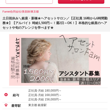
Famiel合同会社/美容師/東京都
土日祝休み＼銀座・新橋★ヘアセットサロン／【正社員 16時から6時間勤
務★】【アルバイト 時給1,500円～！週2日～OK！】本格的な銀座のヘア
セットや旬のアレンジを学べます★
正社員-月給
180,000
円～
正社員-月給
168,000
円～
給与
正社員-月給
156,000
円～
東京都 銀座駅
最寄駅