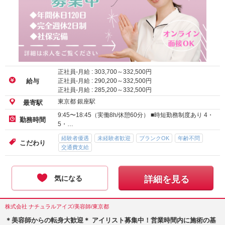
正社員-月給 :
303,700
～
332,500
円
正社員-月給 :
290,200
～
332,500
円
給与
正社員-月給 :
285,200
～
332,500
円
東京都 銀座駅
最寄駅
9:45〜18:45（実働8h/休憩60分） ■時短勤務制度あり 4・
勤務時間
5・…
経験者優遇
未経験者歓迎
ブランクOK
年齢不問
こだわり
交通費支給
気になる
詳細を見る
株式会社 ナチュラルアイズ/美容師/東京都
＊美容師からの転身大歓迎＊ アイリスト募集中！営業時間内に施術の基