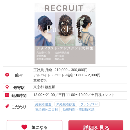
正社員-月給 :
210,000
～
300,000
円
アルバイト・パート-時給 :
1,800
～
2,000
円
給与
業務委託
東京都 銀座駅
最寄駅
13:00〜21:00／平日 11:00〜19:00／土日祝 ※シフト…
勤務時間
経験者優遇
未経験者歓迎
ブランクOK
こだわり
完全週休二日制
勤務時間・曜日応相談
気になる
詳細を見る