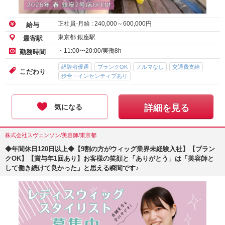
正社員-月給 :
240,000
～
600,000
円
給与
東京都 銀座駅
最寄駅
・11:00〜20:00/実働8h
勤務時間
経験者優遇
ブランクOK
ノルマなし
交通費支給
こだわり
歩合・インセンティブあり
気になる
詳細を見る
株式会社スヴェンソン/美容師/東京都
◆年間休日120日以上◆【9割の方がウィッグ業界未経験入社】【ブラン
クOK】【賞与年1回あり】お客様の笑顔と「ありがとう」は「美容師と
して働き続けて良かった」と思える瞬間です♪