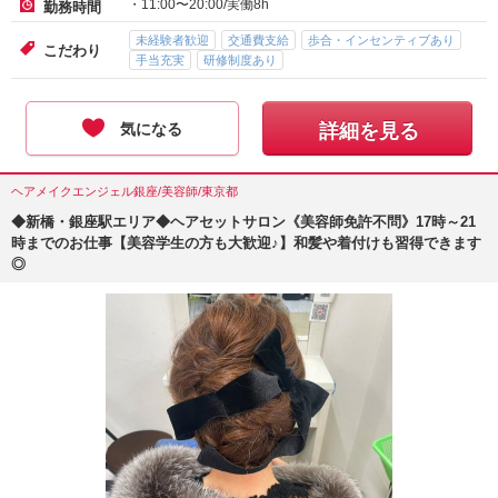
・11:00〜20:00/実働8h
勤務時間
未経験者歓迎
交通費支給
歩合・インセンティブあり
こだわり
手当充実
研修制度あり
気になる
詳細を見る
ヘアメイクエンジェル銀座/美容師/東京都
◆新橋・銀座駅エリア◆ヘアセットサロン《美容師免許不問》17時～21
時までのお仕事【美容学生の方も大歓迎♪】和髪や着付けも習得できます
◎