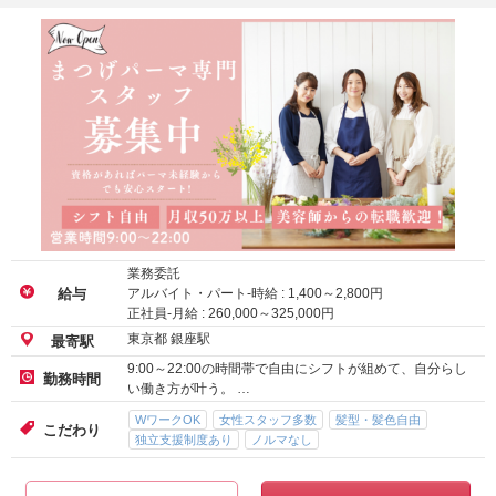
業務委託
アルバイト・パート-時給 :
1,400
～
2,800
円
給与
正社員-月給 :
260,000
～
325,000
円
東京都 銀座駅
最寄駅
9:00～22:00の時間帯で自由にシフトが組めて、自分らし
勤務時間
い働き方が叶う。 …
WワークOK
女性スタッフ多数
髪型・髪色自由
こだわり
独立支援制度あり
ノルマなし