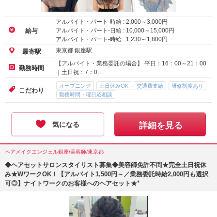
アルバイト・パート-時給 :
2,000
～
3,000
円
アルバイト・パート-日給 :
10,000
～
15,000
円
給与
アルバイト・パート-時給 :
1,230
～
1,800
円
東京都 銀座駅
最寄駅
【アルバイト・業務委託の場合】 平日：16：00～21：00
勤務時間
｜土日祝：7：0…
オープニング
土日休みOK
交通費支給
研修制度あり
こだわり
勤務時間・曜日応相談
気になる
詳細を見る
ヘアメイクエンジェル銀座/美容師/東京都
◆ヘアセットサロンスタイリスト募集◆美容師免許不問★完全土日祝休
み★WワークOK！【アルバイト1,500円～／業務委託時給2,000円も選択
可◎】ナイトワークのお客様へのヘアセット★⁺