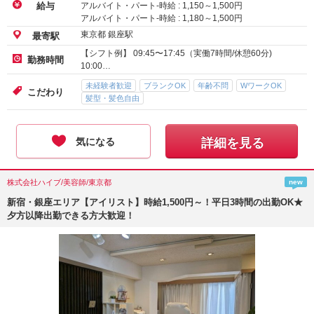
アルバイト・パート-時給 :
1,150
～
1,500
円
給与
アルバイト・パート-時給 :
1,180
～
1,500
円
東京都 銀座駅
最寄駅
【シフト例】 09:45〜17:45（実働7時間/休憩60分)
勤務時間
10:00…
未経験者歓迎
ブランクOK
年齢不問
WワークOK
こだわり
髪型・髪色自由
気になる
詳細を見る
株式会社ハイブ/美容師/東京都
new
新宿・銀座エリア【アイリスト】時給1,500円～！平日3時間の出勤OK★
夕方以降出勤できる方大歓迎！