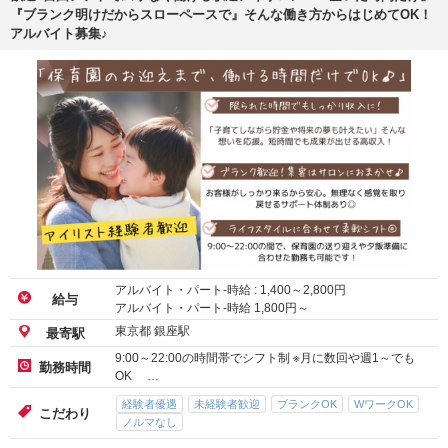
『ブランク明けだからスローペースで』そんな働き方からはじめてOK！
アルバイト募集♪
アルバイト・パート-時給 :
1,400
～
2,800
円
給与
アルバイト・パート-時給
1,800
円～
東京都 銀座駅
最寄駅
9:00～22:00の時間帯でシフト制 ※月に数回や週1～でも
勤務時間
OK …
経験者優遇
未経験者歓迎
ブランクOK
WワークOK
こだわり
ノルマなし