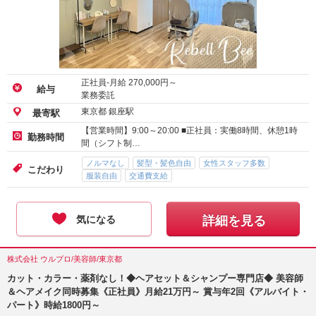
正社員-月給
270,000
円～
給与
業務委託
東京都 銀座駅
最寄駅
【営業時間】9:00～20:00 ■正社員：実働8時間、休憩1時
勤務時間
間（シフト制…
ノルマなし
髪型・髪色自由
女性スタッフ多数
こだわり
服装自由
交通費支給
気になる
詳細を見る
株式会社 ウルプロ/美容師/東京都
カット・カラー・薬剤なし！◆ヘアセット＆シャンプー専門店◆ 美容師
＆ヘアメイク同時募集《正社員》月給21万円～ 賞与年2回《アルバイト・
パート》時給1800円～