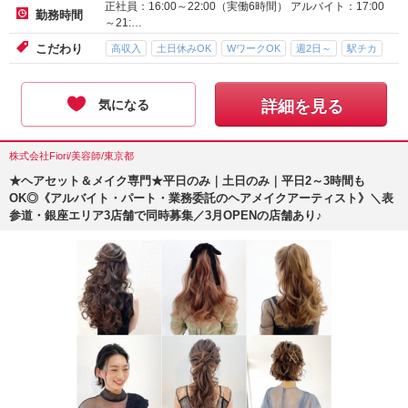
正社員：16:00～22:00（実働6時間） アルバイト：17:00
勤務時間
～21:…
こだわり
高収入
土日休みOK
WワークOK
週2日～
駅チカ
気になる
詳細を見る
株式会社Fiori/美容師/東京都
★ヘアセット＆メイク専門★平日のみ｜土日のみ｜平日2～3時間も
OK◎《アルバイト・パート・業務委託のヘアメイクアーティスト》＼表
参道・銀座エリア3店舗で同時募集／3月OPENの店舗あり♪