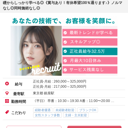
礎からしっかり学べる◎《賞与あり！有休希望100％通ります♪》ノルマ
なし◎同時施術なし◎
正社員-月給 :
260,000
～
325,000
円
給与
正社員-月給 :
217,000
～
325,000
円
東京都 銀座駅
最寄駅
《平日》 早番：10:30～19:30 A番：11:00〜20:00 …
勤務時間
経験者優遇
未経験者歓迎
ブランクOK
こだわり
女性スタッフ多数
主婦・主夫歓迎