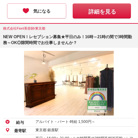
気になる
詳細を見る
株式会社Fiori/美容師/東京都
NEW OPEN！レセプション募集★平日のみ！16時～21時の間で3時間勤
務～OK◎隙間時間でお仕事しませんか？
アルバイト・パート-時給
1,500
円～
給与
東京都 銀座駅
最寄駅