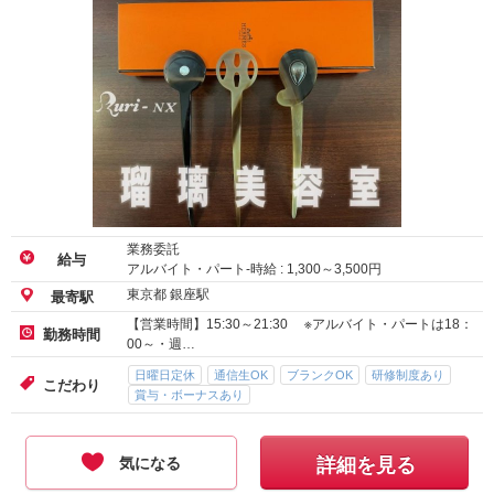
業務委託
給与
アルバイト・パート-時給 :
1,300
～
3,500
円
東京都 銀座駅
最寄駅
【営業時間】15:30～21:30 ※アルバイト・パートは18：
勤務時間
00～・週…
日曜日定休
通信生OK
ブランクOK
研修制度あり
こだわり
賞与・ボーナスあり
気になる
詳細を見る