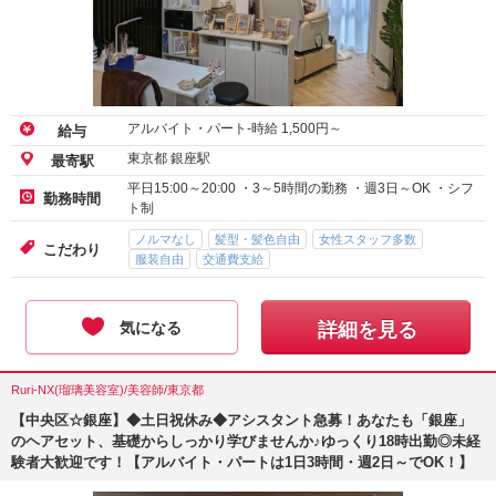
アルバイト・パート-時給
1,500
円～
給与
東京都 銀座駅
最寄駅
平日15:00～20:00 ・3～5時間の勤務 ・週3日～OK ・シフ
勤務時間
ト制
ノルマなし
髪型・髪色自由
女性スタッフ多数
こだわり
服装自由
交通費支給
気になる
詳細を見る
Ruri-NX(瑠璃美容室)/美容師/東京都
【中央区☆銀座】◆土日祝休み◆アシスタント急募！あなたも「銀座」
のヘアセット、基礎からしっかり学びませんか♪ゆっくり18時出勤◎未経
験者大歓迎です！【アルバイト・パートは1日3時間・週2日～でOK！】