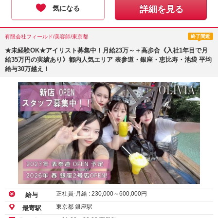
気になる
詳細を見る
有限会社フィールド/美容師/東京都
終了間近
★未経験OK★アイリスト募集中！月給23万～＋高歩合《入社1年目で月
給35万円の実績あり》都内人気エリア 表参道・銀座・恵比寿・池袋 平均
給与30万越え！
正社員-月給 :
230,000
～
600,000
円
給与
東京都 銀座駅
最寄駅