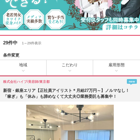
29件中
1～29件表示
条件変更
地域
こだわり
雇用形態
株式会社ハイブ/美容師/東京都
new
新宿・銀座エリア【正社員アイリスト＊月給27万円～】ノルマなし！
「稼ぎ」も「休み」も諦めなくて大丈夫◎業務委託も募集中！