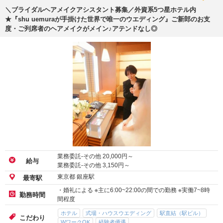
＼ブライダルヘアメイクアシスタント募集／外資系5つ星ホテル内
★『shu uemuraが手掛けた世界で唯一のウエディング』ご新郎のお支
度・ご列席者のヘアメイクがメイン♪アテンドなし◎
業務委託-その他
20,000
円～
給与
業務委託-その他
3,150
円～
東京都 銀座駅
最寄駅
・婚礼による ※主に6:00~22:00の間での勤務 ※実働7~8時
勤務時間
間程度
ホテル
式場・ハウスウエディング
駅直結（駅ビル）
こだわり
WワークOK
経験者優遇