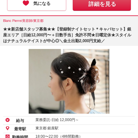
気になる
詳細を見る
Blanc Pierre/美容師/東京都
★★新店舗スタッフ募集★★【登録制ナイトセット＊キャバセット】銀
座エリア［日給12,000円〜＋日数手当］免許不問★日曜定休★スタイル
はナチュラルテイストが中心◎＼金土出勤2,000円支給／
業務委託-日給
12,000
円～
給与
東京都 銀座駅
最寄駅
18:00〜22:00（4時間勤務）
勤務時間