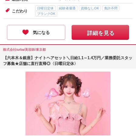
日曜日定休
経験者優遇
資格なしOK
免許不問
こだわり
ブランクOK
気になる
詳細を見る
株式会社turba/美容師/東京都
【六本木＆銀座】ナイトヘアセット＼日給1.1～1.4万円／業務委託スタッ
フ募集★店舗に直行直帰◎〈日曜日定休〉