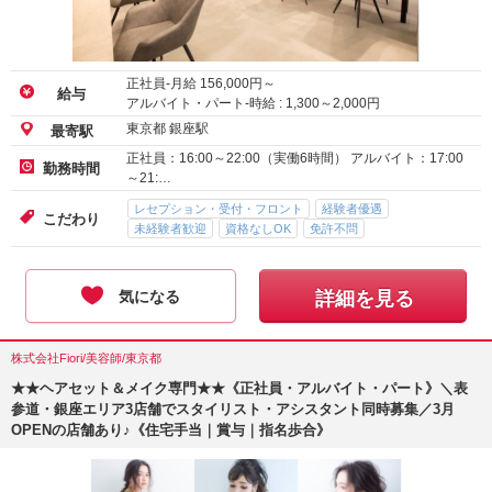
正社員-月給
156,000
円～
給与
アルバイト・パート-時給 :
1,300
～
2,000
円
東京都 銀座駅
最寄駅
正社員：16:00～22:00（実働6時間） アルバイト：17:00
勤務時間
～21:…
レセプション・受付・フロント
経験者優遇
こだわり
未経験者歓迎
資格なしOK
免許不問
気になる
詳細を見る
株式会社Fiori/美容師/東京都
★★ヘアセット＆メイク専門★★《正社員・アルバイト・パート》＼表
参道・銀座エリア3店舗でスタイリスト・アシスタント同時募集／3月
OPENの店舗あり♪《住宅手当｜賞与｜指名歩合》