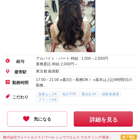
アルバイト・パート-時給 :
1,500
～
2,500
円
給与
業務委託-時給
2,000
円～
東京都 銀座駅
最寄駅
17:00～21:00 ※週3日～勤務OK！ ※基本は上記4時間/日の
勤務時間
勤務…
資格なしOK
免許不問
通信生OK
経験者優遇
こだわり
ブランクOK
気になる
詳細を見る
株式会社ヴォートルイストワール シュウウエムラ ウエディング/美容師/東京都
終了間近