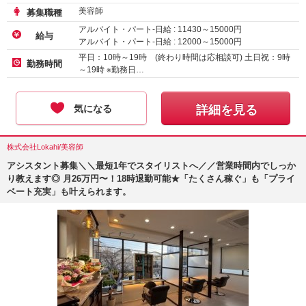
美容師
募集職種
アルバイト・パート-日給 :
11430
～
15000
円
給与
アルバイト・パート-日給 :
12000
～
15000
円
アルバイト・パート-時給
1300
円～
平日：10時～19時 (終わり時間は応相談可) 土日祝：9時
勤務時間
～19時 ※勤務日…
気になる
詳細を見る
株式会社Lokahi/美容師
アシスタント募集＼＼最短1年でスタイリストへ／／営業時間内でしっか
り教えます◎ 月26万円〜！18時退勤可能★「たくさん稼ぐ」も「プライ
ベート充実」も叶えられます。