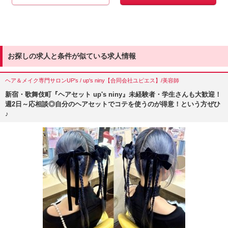
お探しの求人と条件が似ている求人情報
ヘア＆メイク専門サロンUP's / up's niny【合同会社ユピエス】/美容師
新宿・歌舞伎町『ヘアセット up's niny』未経験者・学生さんも大歓迎！
週2日～応相談◎自分のヘアセットでコテを使うのが得意！という方ぜひ
♪