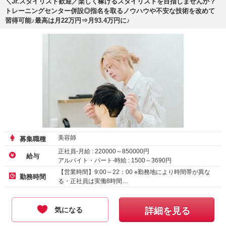
＼Jr.スタイリスト歓迎／楽しく稼げるスタイリストを目指しませんか？
トレーニングセンター併設◎指名を取るノウハウや不安な技術を改めて
習得可能♪最高は月22万円⇒月93.4万円に♪
美容師
募集職種
正社員-月給 :
220000
～
850000
円
給与
アルバイト・パート-時給 :
1500
～
3690
円
業務委託-その他
300000
円～
【営業時間】9:00～22：00 ※勤務地により時間帯が異な
勤務時間
る・正社員は実働8時間…
気になる
詳細を見る