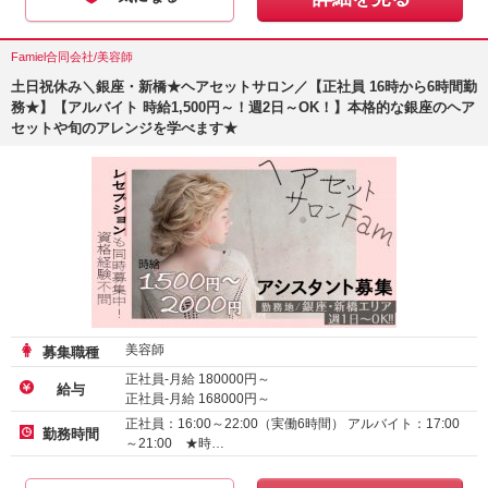
Famiel合同会社/美容師
土日祝休み＼銀座・新橋★ヘアセットサロン／【正社員 16時から6時間勤
務★】【アルバイト 時給1,500円～！週2日～OK！】本格的な銀座のヘア
セットや旬のアレンジを学べます★
美容師
募集職種
正社員-月給
180000
円～
給与
正社員-月給
168000
円～
正社員-月給
156000
円～
正社員：16:00～22:00（実働6時間） アルバイト：17:00
勤務時間
～21:00 ★時…