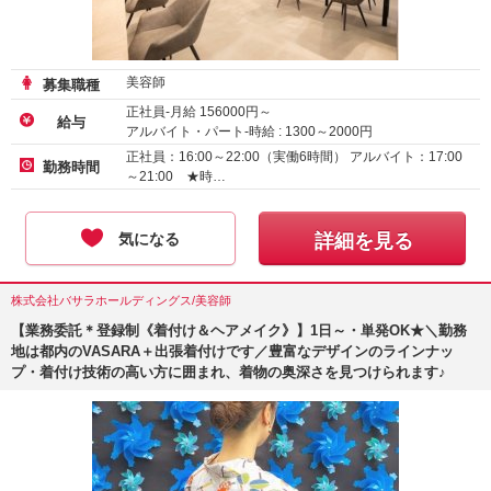
美容師
募集職種
正社員-月給
156000
円～
給与
アルバイト・パート-時給 :
1300
～
2000
円
正社員：16:00～22:00（実働6時間） アルバイト：17:00
勤務時間
～21:00 ★時…
気になる
詳細を見る
株式会社バサラホールディングス/美容師
【業務委託＊登録制《着付け＆ヘアメイク》】1日～・単発OK★＼勤務
地は都内のVASARA＋出張着付けです／豊富なデザインのラインナッ
プ・着付け技術の高い方に囲まれ、着物の奥深さを見つけられます♪