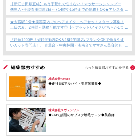
【新江古田駅直結】もう手荒れで悩まない！マッサージシャンプー
機導入×手袋着用◎週2日～ / 14時や15時までの勤務もOK★アシスタ
ント専任募集★
★大宮駅 1分★美容室内でのヘアメイク・ヘアセットスタッフ募集！
土日のみ、2時間～勤務可能です◎【ヘアセット/メイク/どちらか1つ
できればOKです！】フリーランス・Wワーク・時短勤務もOK★
『時給1400円！短時間勤務OK＆18時半閉店♪ブランクOKで働きやす
いカット専門店！』 青葉台・中央林間・湘南台でママさん美容師も
安心のサロン募集！
もっと編集部おすすめを見る
株式会社nature
◆正社員&アルバイト美容師募集◆
株式会社スヴェンソン
◆CMで話題のサブスク増毛サロン◆美容師