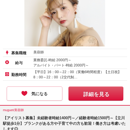
美容師
募集職種
業務委託-時給
2000
円～
給与
アルバイト・パート-時給
2000
円～
正社員-月給 :
250000
～
400000
円
【平日】16：00～22：00（実働6時間程度）【土日祝】
勤務時間
8：00～22：00（2交代制…
気になる
詳細を見る
muguet/美容師
【アイリスト募集】未経験者時給1400円～／経験者時給1500円～【立川
駅徒歩1分】ブランクがある方や子育て中の方も歓迎！働き方は考慮いた
します◎