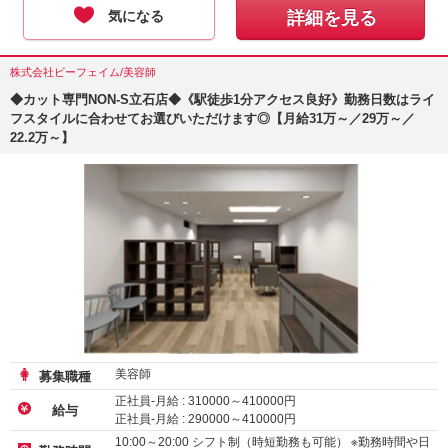
気になる
詳細を見る
株式会社ビーフェイム/美容師
◆カット専門NON-S立石店◆《駅徒歩1分アクセス良好》勤務日数はライ
フスタイルに合わせてお選びいただけます◎【月給31万～／29万～／
22.2万～】
美容師
募集職種
正社員-月給 :
310000
～
410000
円
給与
正社員-月給 :
290000
～
410000
円
正社員-月給 :
222300
～
258750
円
10:00～20:00 シフト制（時短勤務も可能） ※勤務時間や日