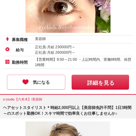
美容師
募集職種
正社員-月給
230000
円～
給与
正社員-月給
260000
円～
【営業時間】9:00～21:00 ・上記時間内、実働8時間、休憩
勤務時間
1時間
気になる
詳細を見る
e:studio【六本木】/美容師
ヘアセットスタイリスト＊時給2,000円以上【美容師免許不問】1日3時間
～のスポット勤務OK！スキマ時間で効率良くお仕事しませんか♪