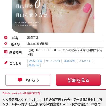
業務委託
給与
東京都 五反田駅
最寄駅
（例）10：00～20：00 ※サロンの勤務時間内で自由に設定
勤務時間
可能
経験者優遇
ブランクOK
年齢不問
ノルマなし
こだわり
服装自由
気になる
詳細を見る
Polaris hair&make/美容師/東京都
＼＼美容師スタイリスト／／【月給26万円＋歩合・完全週休2日制】ブラ
ンク・年齢不問◎《五反田駅2分の好立地》★日・祝の営業は19:00まで