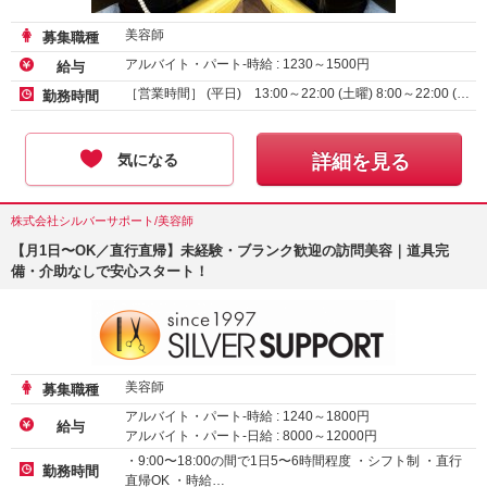
美容師
募集職種
アルバイト・パート-時給 :
1230
～
1500
円
給与
［営業時間］ (平日) 13:00～22:00 (土曜) 8:00～22:00 (…
勤務時間
気になる
詳細を見る
株式会社シルバーサポート/美容師
【月1日〜OK／直行直帰】未経験・ブランク歓迎の訪問美容｜道具完
備・介助なしで安心スタート！
美容師
募集職種
アルバイト・パート-時給 :
1240
～
1800
円
給与
アルバイト・パート-日給 :
8000
～
12000
円
・9:00〜18:00の間で1日5〜6時間程度 ・シフト制 ・直行
勤務時間
直帰OK ・時給…