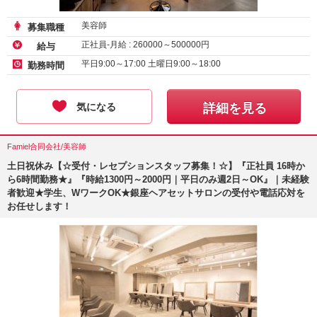
美容師
募集職種
正社員-月給 :
260000
～
500000
円
給与
平日9:00～17:00 土曜日9:00～18:00
勤務時間
気になる
詳細を見る
Famiel合同会社/美容師
土日祝休み【☆受付・レセプションスタッフ募集！☆】『正社員 16時か
ら6時間勤務★』『時給1300円～2000円｜平日のみ週2日～OK』｜未経験
者歓迎★学生、WワークOK★銀座ヘアセットサロンの受付や電話応対を
お任せします！