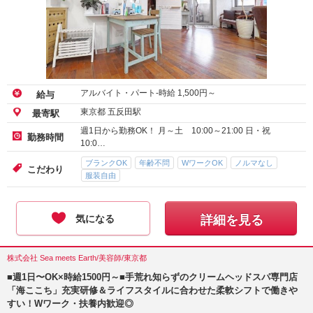
アルバイト・パート-時給
1,500
円～
給与
東京都 五反田駅
最寄駅
週1日から勤務OK！ 月～土 10:00～21:00 日・祝
勤務時間
10:0…
ブランクOK
年齢不問
WワークOK
ノルマなし
こだわり
服装自由
気になる
詳細を見る
株式会社 Sea meets Earth/美容師/東京都
■週1日〜OK×時給1500円～■手荒れ知らずのクリームヘッドスパ専門店
「海ここち」充実研修＆ライフスタイルに合わせた柔軟シフトで働きや
すい！Wワーク・扶養内歓迎◎