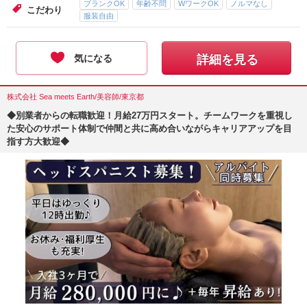
ブランクOK
年齢不問
WワークOK
ノルマなし
こだわり
服装自由
気になる
詳細を見る
株式会社 Sea meets Earth/美容師/東京都
◆別業者からの転職歓迎！月給27万円スタート。チームワークを重視し
た安心のサポート体制で仲間と共に高め合いながらキャリアアップを目
指す方大歓迎◆