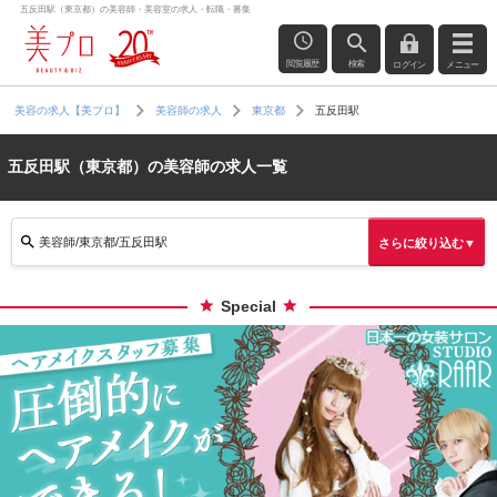
五反田駅（東京都）の美容師・美容室の求人・転職・募集
閲覧履歴
検索
ログイン
メニュー
五反田駅
美容の求人【美プロ】
美容師の求人
東京都
五反田駅（東京都）の美容師の求人一覧
美容師/東京都/五反田駅
さらに絞り込む▼
Special