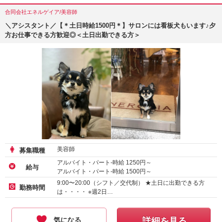
合同会社エネルゲイア/美容師
＼アシスタント／【＊土日時給1500円＊】サロンには看板犬もいます♪夕
方お仕事できる方歓迎◎＜土日出勤できる方＞
美容師
募集職種
アルバイト・パート-時給
1250
円～
給与
アルバイト・パート-時給
1500
円～
9:00〜20:00（シフト／交代制） ★土日に出勤できる方
勤務時間
は・・・・ ※週2日…
気になる
詳細を見る