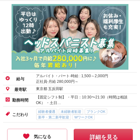
アルバイト・パート-時給 :
1,500
～
2,000
円
給与
正社員-月給
280,000
円～
東京都 五反田駅
最寄駅
【固定シフト制】 ・平日：10:30〜21:30（時間は相談
勤務時間
OK） ・土日…
経験者優遇
未経験者歓迎
ブランクOK
こだわり
新卒・第二新卒歓迎
WワークOK
気になる
詳細を見る