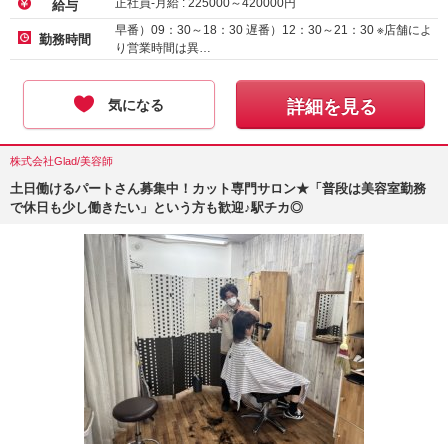
正社員-月給 :
225000
～
420000
円
給与
早番）09：30～18：30 遅番）12：30～21：30 ※店舗によ
勤務時間
り営業時間は異…
気になる
詳細を見る
株式会社Glad/美容師
土日働けるパートさん募集中！カット専門サロン★「普段は美容室勤務
で休日も少し働きたい」という方も歓迎♪駅チカ◎