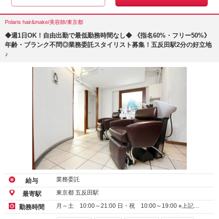
Polaris hair&make/美容師/東京都
◆週1日OK！自由出勤で最低勤務時間なし◆ 《指名60%・フリー50%》
年齢・ブランク不問◎業務委託スタイリスト募集！五反田駅2分の好立地
♪
業務委託
給与
東京都 五反田駅
最寄駅
月～土 10:00～21:00 日・祝 10:00～19:00 ※上記…
勤務時間