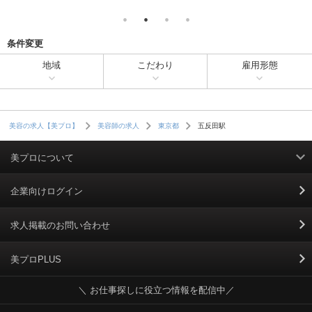
条件変更
地域
こだわり
雇用形態
五反田駅
美容の求人【美プロ】
美容師の求人
東京都
美プロについて
利用規約
企業向けログイン
掲載規約
求人掲載のお問い合わせ
個人情報保護ポリシー
美プロPLUS
＼ お仕事探しに役立つ情報を配信中／
個人情報のお取り扱いについて