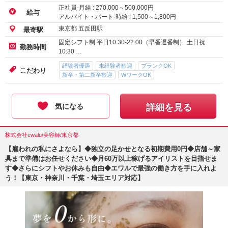
正社員-月給 :
270,000
～
500,000
円
給与
アルバイト・パート-時給 :
1,500
～
1,800
円
東京都 五反田駅
最寄駅
固定シフト制 平日10:30-22:00（早番遅番制） 土日祝
勤務時間
10:30 …
経験者優遇
未経験者歓迎
ブランクOK
こだわり
新卒・第二新卒歓迎
WワークOK
気になる
詳細を見る
株式会社ewalu/美容師/東京都
【雇われの私にさよなら】◆独立の足かせとなる初期費用0円◆店舗～家
具まで準備はお任せください◆月60万以上稼げるアイリストを目指せま
す◆さらにシフトやお休みも自由◆エワルで最強の働き方を手に入れよ
う！【東京・神奈川・千葉・埼玉エリア対応】