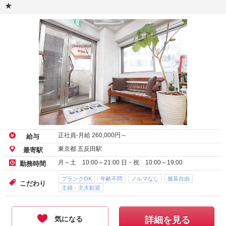
★
正社員-月給
260,000
円～
給与
東京都 五反田駅
最寄駅
月～土 10:00～21:00 日・祝 10:00～19:00
勤務時間
ブランクOK
年齢不問
ノルマなし
服装自由
こだわり
主婦・主夫歓迎
気になる
詳細を見る