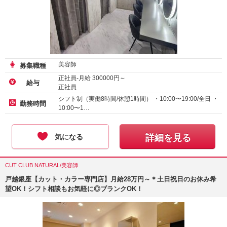
美容師
募集職種
正社員-月給
300000
円～
給与
正社員
シフト制（実働8時間/休憩1時間） ・10:00〜19:00/全日 ・
勤務時間
10:00〜1…
気になる
詳細を見る
CUT CLUB NATURAL/美容師
戸越銀座【カット・カラー専門店】月給28万円～＊土日祝日のお休み希
望OK！シフト相談もお気軽に◎ブランクOK！