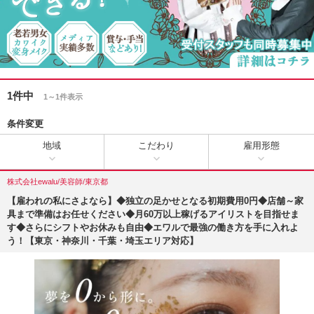
1件中
1～1件表示
条件変更
地域
こだわり
雇用形態
株式会社ewalu/美容師/東京都
【雇われの私にさよなら】◆独立の足かせとなる初期費用0円◆店舗～家
具まで準備はお任せください◆月60万以上稼げるアイリストを目指せま
す◆さらにシフトやお休みも自由◆エワルで最強の働き方を手に入れよ
う！【東京・神奈川・千葉・埼玉エリア対応】