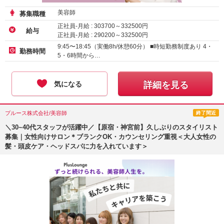
美容師
募集職種
正社員-月給 :
303700
～
332500
円
給与
正社員-月給 :
290200
～
332500
円
正社員-月給 :
285200
～
332500
円
9:45〜18:45（実働8h/休憩60分） ■時短勤務制度あり 4・
勤務時間
5・6時間から…
気になる
詳細を見る
プルース株式会社/美容師
終了間近
＼30~40代スタッフが活躍中／【原宿・神宮前】久しぶりのスタイリスト
募集｜女性向けサロン＊ブランクOK・カウンセリング重視＜大人女性の
髪・頭皮ケア・ヘッドスパに力を入れています＞