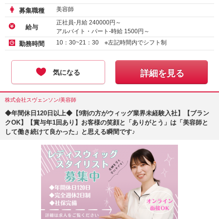
美容師
募集職種
正社員-月給
240000
円～
給与
アルバイト・パート-時給
1500
円～
10：30~21：30 ※左記時間内でシフト制
勤務時間
気になる
詳細を見る
株式会社スヴェンソン/美容師
◆年間休日120日以上◆【9割の方がウィッグ業界未経験入社】【ブラン
クOK】【賞与年1回あり】お客様の笑顔と「ありがとう」は「美容師と
して働き続けて良かった」と思える瞬間です♪