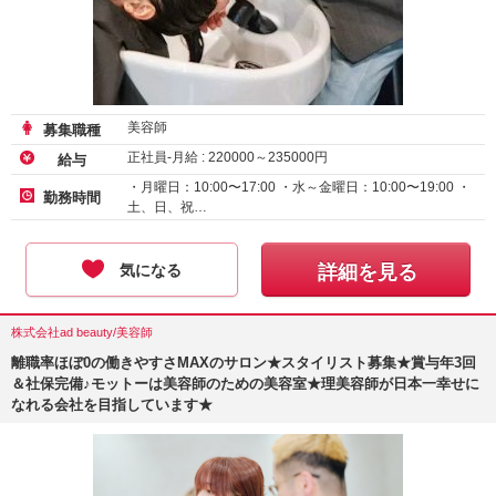
美容師
募集職種
正社員-月給 :
220000
～
235000
円
給与
・月曜日：10:00〜17:00 ・水～金曜日：10:00〜19:00 ・
勤務時間
土、日、祝…
気になる
詳細を見る
株式会社ad beauty/美容師
離職率ほぼ0の働きやすさMAXのサロン★スタイリスト募集★賞与年3回
＆社保完備♪モットーは美容師のための美容室★理美容師が日本一幸せに
なれる会社を目指しています★