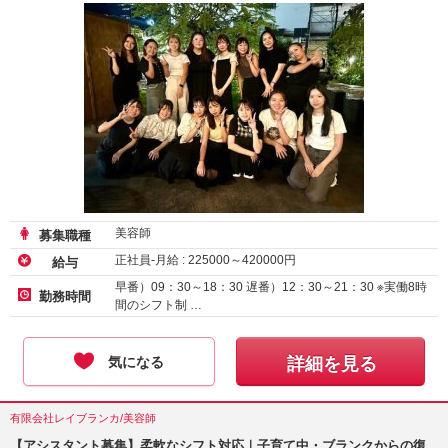
美容師
募集職種
正社員-月給 :
225000
～
420000
円
給与
早番）09：30～18：30 遅番）12：30～21：30 ※実働8時
勤務時間
間のシフト制 …
気になる
詳細を見る
有限会社レイブランカ/美容師
【アシスタント募集】柔軟なシフト対応｜子育て中・ブランクからの復