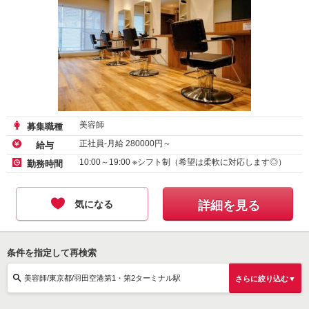
美容師
募集職種
正社員-月給
280000
円～
給与
10:00～19:00 ※シフト制（希望は柔軟に対応します◎）
勤務時間
気になる
詳細を見る
条件を指定して再検索
美容師/東京都/羽田空港第1・第2ターミナル駅
さらに絞り込む▼