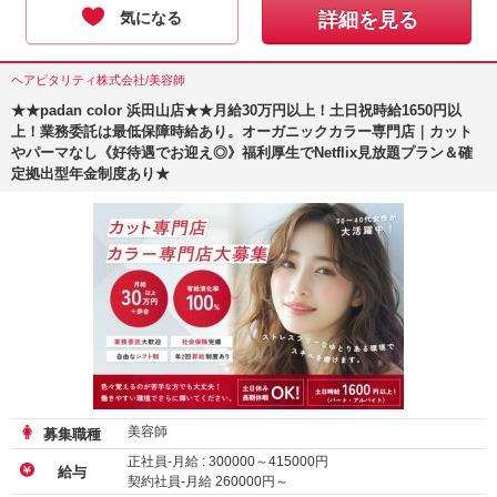
気になる
詳細を見る
ヘアピタリティ株式会社/美容師
★★padan color 浜田山店★★月給30万円以上！土日祝時給1650円以
上！業務委託は最低保障時給あり。オーガニックカラー専門店｜カット
やパーマなし《好待遇でお迎え◎》福利厚生でNetflix見放題プラン＆確
定拠出型年金制度あり★
美容師
募集職種
正社員-月給 :
300000
～
415000
円
給与
契約社員-月給
260000
円～