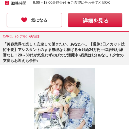
アルバイト・パート-時給 :
1450
～
2000
円
9:00～18:00最終受付 ★ご希望に合わせて相談OK
勤務時間
気になる
詳細を見る
CAREL（ケアル）/美容師
「美容業界で楽しく安定して働きたい」あなたへ。【週休3日／カット技
術不要】アシスタントのまま無理なく稼げる★月給24万円～◎居残り練
習なし！20～30代が気負わずのびのび活躍中♪残業は1分もなし！夕食の
支度もお迎えも余裕♪