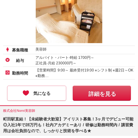
美容師
募集職種
アルバイト・パート-時給
1700
円～
給与
正社員-月給
230000
円～
【営業時間】9:00～ 最終受付19:00 ※シフト制 ※週2日～OK
勤務時間
※勤務…
気になる
詳細を見る
株式会社Norn/美容師
町田駅直結！【未経験者大歓迎】アイリスト募集！3ヶ月でデビュー可能
◎入社1年で28万円も！社内アカデミーあり / 研修は勤務時間内 / 講習費
用は会社負担なので、しっかりと技術を学べる★