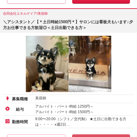
合同会社エネルゲイア/美容師
＼アシスタント／【＊土日時給1500円＊】サロンには看板犬もいます♪夕
方お仕事できる方歓迎◎＜土日出勤できる方＞
美容師
募集職種
アルバイト・パート-時給
1250
円～
給与
アルバイト・パート-時給
1500
円～
9:00〜20:00（シフト／交代制） ★土日に出勤できる方
勤務時間
は・・・・ ※週2日…