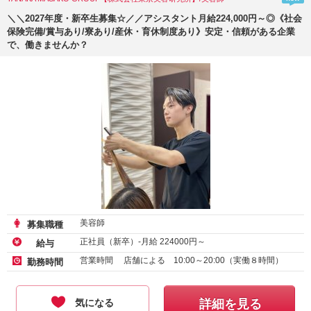
＼＼2027年度・新卒生募集☆／／アシスタント月給224,000円～◎《社会
保険完備/賞与あり/寮あり/産休・育休制度あり》安定・信頼がある企業
で、働きませんか？
美容師
募集職種
正社員（新卒）-月給
224000
円～
給与
営業時間 店舗による 10:00～20:00（実働８時間）
勤務時間
気になる
詳細を見る