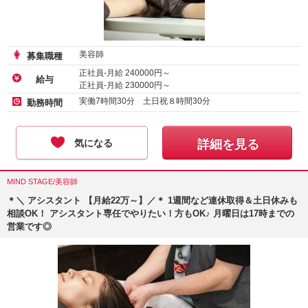
美容師
募集職種
正社員-月給
240000
円～
給与
正社員-月給
230000
円～
実働7時間30分 土日祝８時間30分
勤務時間
気になる
詳細を見る
MIND STAGE/美容師
＊＼ アシスタント 【月給22万～】／＊ 1週間など連休取得＆土日休みも
相談OK！ アシスタント専任でやりたい！方もOK♪ 月曜日は17時までの
営業です◎