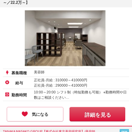
～／22.2万～】
美容師
募集職種
正社員-月給 :
310000
～
410000
円
給与
正社員-月給 :
290000
～
410000
円
正社員-月給 :
222300
～
258750
円
10:00～20:00 シフト制（時短勤務も可能） ※勤務時間や日
勤務時間
数はご相談ください…
気になる
詳細を見る
TANAKA MASAKO GROUP【株式会社東京美容研究所】/美容師
new