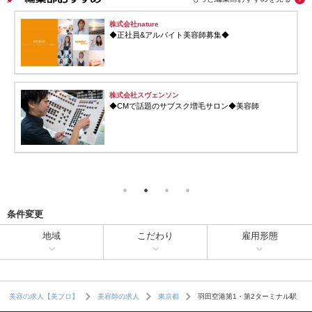
株式会社nature
◆正社員&アルバイト美容師募集◆
株式会社スヴェンソン
◆CMで話題のサブスク増毛サロン◆美容師
条件変更
地域
こだわり
雇用形態
羽田空港第1・第2ターミナル駅
美容の求人【美プロ】
美容師の求人
東京都