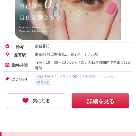
業務委託
給与
東京都 羽田空港第1・第2ターミナル駅
最寄駅
（例）10：00～20：00 ※サロンの勤務時間内で自由に設定
勤務時間
可能
経験者優遇
ブランクOK
年齢不問
ノルマなし
こだわり
服装自由
気になる
詳細を見る