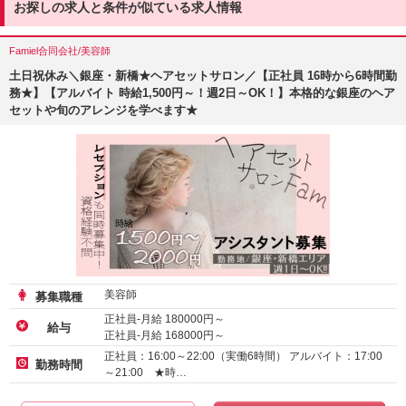
お探しの求人と条件が似ている求人情報
Famiel合同会社/美容師
土日祝休み＼銀座・新橋★ヘアセットサロン／【正社員 16時から6時間勤
務★】【アルバイト 時給1,500円～！週2日～OK！】本格的な銀座のヘア
セットや旬のアレンジを学べます★
美容師
募集職種
正社員-月給
180000
円～
給与
正社員-月給
168000
円～
正社員-月給
156000
円～
正社員：16:00～22:00（実働6時間） アルバイト：17:00
勤務時間
～21:00 ★時…