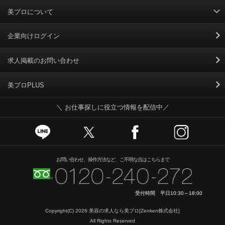
美プロについて
利用規約
企業向けログイン
掲載規約
求人掲載のお問い合わせ
個人情報保護ポリシー
美プロPLUS
＼ お仕事探しに役立つ情報を配信中／
個人情報のお取り扱いについて
Cookieポリシー
スカウトとは
お問い合わせ、操作方法など、ご不明な点はこちらまで
運営会社
受付時間 平日10:30～18:00
ニュースリリース
Copyright(C) 2026
美容の求人なら美プロ
[Zenken株式会社]
All Rights Reserved