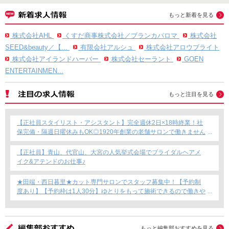
もっと新着を見る
株式会社AHL
くすだ商事株式会社／ブランカパロマ
株式会社
SEED&beauty／【...
有限会社アルシュ
株式会社アロウブライト
株式会社アイランドハーバー
株式会社セーラント
GOEN
ENTERTAINMEN...
もっと注目を見る
【正社員スタイリスト・アシスタント】完全週休2日×18時終業！社
保完備・隔週日曜休みもOK◎1920年創業の老舗サロンで働きません
か？
【正社員】青山、代官山、大宮の人気挙式会場でブライダルヘアメ
イク&アテンドのお仕事♪
★田端・西日暮里★カット専門サロンでスタッフ募集中！【予約制
度あり】【予約枠は1人30分】ゆとりをもって施術できるので働きや
すい！これからカット専門店で働きたい方にもおすすめ◎
もっと編集部おすすめを見る