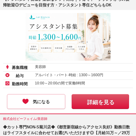
帰歓迎◎デビューを目指す方・アシスタント専任どちらもOK
美容師
募集職種
アルバイト・パート-時給 :
1300
～
1600
円
給与
10:00～20:00の間で実働8時間
勤務時間
気になる
詳細を見る
株式会社ビーフェイム/美容師
◆カット専門NON-S菊川店◆《都営新宿線からアクセス良好》勤務日数
はライフスタイルに合わせてお選びいただけます◎【月給31万～／29万