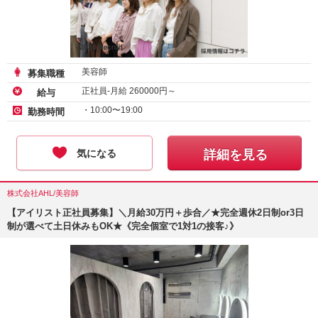
美容師
募集職種
正社員-月給
260000
円～
給与
・10:00〜19:00
勤務時間
気になる
詳細を見る
株式会社AHL/美容師
【アイリスト正社員募集】＼月給30万円＋歩合／★完全週休2日制or3日
制が選べて土日休みもOK★《完全個室で1対1の接客♪》