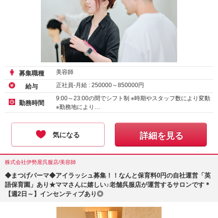
美容師
募集職種
正社員-月給 :
250000
～
850000
円
給与
9:00～23:00の間でシフト制 ※時期やスタッフ数により変動
勤務時間
※勤務地により…
気になる
詳細を見る
株式会社伊勢屋呉服店/美容師
◆まつげパーマ◆アイラッシュ募集！！なんと保育料0円の自社運営「英
語保育園」あり★ママさんに嬉しい♪老舗呉服店が運営するサロンです＊
【週2日～】インセンティブあり◎