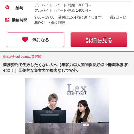
アルバイト・パート-時給
1300
円～
給与
アルバイト・パート-時給
1400
円～
9:00～19:00 受付は15分前に終了します。 ・週2日～勤
勤務時間
務OK！ ・働く曜日…
気になる
詳細を見る
株式会社ad beauty/美容師
業務委託で失敗したくない人へ［集客力◎人間関係良好◎⇒離職率ほぼ
ゼロ！］圧倒的な集客力で顧客なしで安心♪