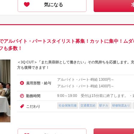
気になる
店でアルバイト・パートスタイリスト募集！カットに集中！ムダ
フも多数！
＜3Q CUT＞「また美容師として働きたい」その気持ちを応援します。
方も復帰できます！
アルバイト・パート-時給
円～
1300
雇用形態・給与
アルバイト・パート-時給
円～
1400
9:00～19:00 受付は15分前に終了します。 
勤務時間
社会保険完備
交通費支給
駅チカ
研修制度あり
こだわり