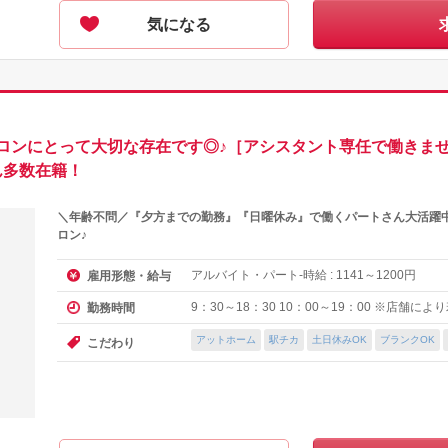
気になる
ロンにとって大切な存在です◎♪［アシスタント専任で働きませ
ん多数在籍！
＼年齢不問／『夕方までの勤務』『日曜休み』で働くパートさん大活躍中
ロン♪
アルバイト・パート-時給 :
～
円
雇用形態・給与
1141
1200
9：30～18：30 10：00～19：00 ※店舗に
勤務時間
アットホーム
駅チカ
土日休みOK
ブランクOK
こだわり