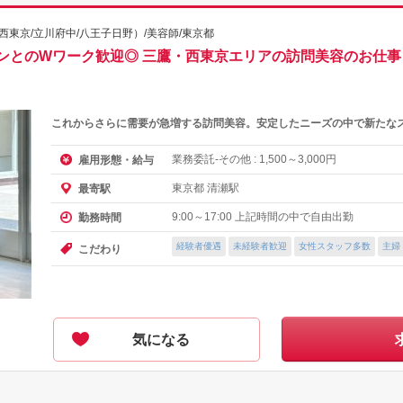
東京/立川府中/八王子日野）/美容師/東京都
ンとのWワーク歓迎◎ 三鷹・西東京エリアの訪問美容のお仕
これからさらに需要が急増する訪問美容。安定したニーズの中で新たな
業務委託-その他 :
～
円
雇用形態・給与
1,500
3,000
東京都 清瀬駅
最寄駅
9:00～17:00 上記時間の中で自由出勤
勤務時間
経験者優遇
未経験者歓迎
女性スタッフ多数
主婦
こだわり
気になる