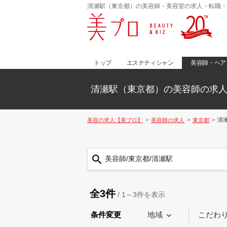
清瀬駅（東京都）の美容師・美容室の求人・転職・
トップ
エステティシャン
美容師・ヘア
清瀬駅（東京都）の美容師の求
清
美容の求人【美プロ】
美容師の求人
東京都
美容師/東京都/清瀬駅
全3件
/
1～3
件を表示
条件変更
地域
こだわ