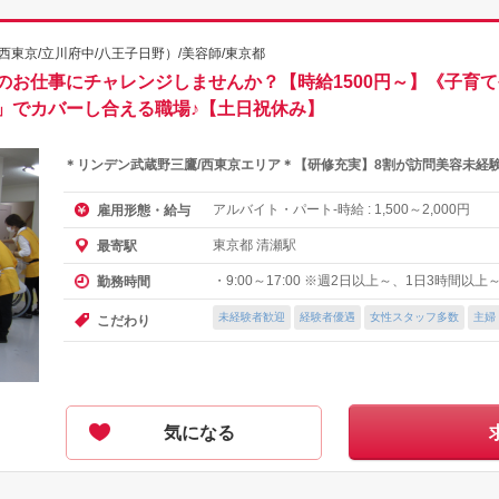
東京/立川府中/八王子日野）/美容師/東京都
のお仕事にチャレンジしませんか？【時給1500円～】《子育
」でカバーし合える職場♪【土日祝休み】
＊リンデン武蔵野三鷹/西東京エリア＊【研修充実】8割が訪問美容未経
アルバイト・パート-時給 :
～
円
雇用形態・給与
1,500
2,000
東京都 清瀬駅
最寄駅
・9:00～17:00 ※週2日以上～、1日3時間以
勤務時間
未経験者歓迎
経験者優遇
女性スタッフ多数
主婦
こだわり
気になる