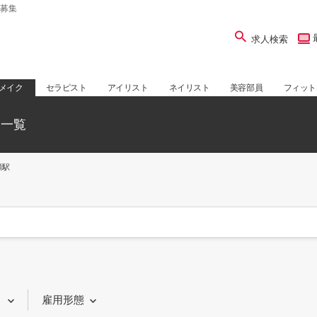
募集
求人検索
メイク
セラピスト
アイリスト
ネイリスト
美容部員
フィット
人一覧
瀬駅
り
雇用形態