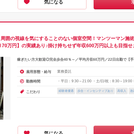
気になる
アサロン】周囲の視線を気にすることのない個室空間！マンツーマン施
り70万円】の実績あり♪掛け持ちせず年収600万円以上も目指せ
稼ぎたい方大歓迎◎完全歩合40％～／平均月収60万円／22日出勤で【
業務委託
雇用形態・給与
・平日：9:30～21:00 ・土/日/祝：8:30～19:0
勤務時間
経験者優遇
歩合・インセンティブあり
高収入
急
こだわり
気になる