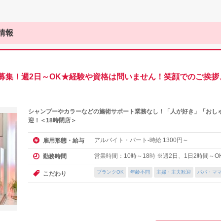
情報
募集！週2日～OK★経験や資格は問いません！笑顔でのご挨拶
シャンプーやカラーなどの施術サポート業務なし！「人が好き」「おし
迎！＜18時閉店＞
アルバイト・パート-時給
円～
雇用形態・給与
1300
営業時間：10時～18時 ※週2日、1日2時間～O
勤務時間
ブランクOK
年齢不問
主婦・主夫歓迎
パパ・マ
こだわり