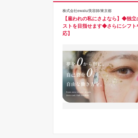
株式会社ewalu/美容師/東京都
【雇われの私にさよなら】◆独立
ストを目指せます◆さらにシフト
応】