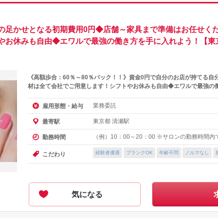
の足かせとなる初期費用0円◆店舗～家具まで準備はお任せくだ
やお休みも自由◆エワルで最強の働き方を手に入れよう！【東
《高額歩合：60％～80％バック！！》資金0円で自分のお店が持てる自
材は全て会社でご用意します！シフトやお休みも自由◆エワルで最強の
業務委託
雇用形態・給与
東京都 清瀬駅
最寄駅
（例）10：00～20：00 ※サロンの勤務時間
勤務時間
経験者優遇
ブランクOK
年齢不問
ノルマなし
こだわり
気になる