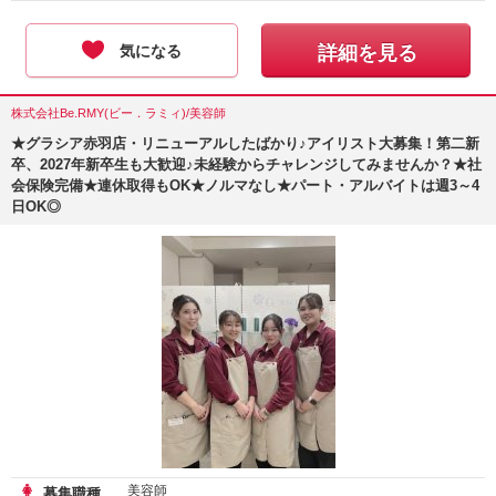
気になる
詳細を見る
株式会社Be.RMY(ビー．ラミィ)/美容師
★グラシア赤羽店・リニューアルしたばかり♪アイリスト大募集！第二新
卒、2027年新卒生も大歓迎♪未経験からチャレンジしてみませんか？★社
会保険完備★連休取得もOK★ノルマなし★パート・アルバイトは週3～4
日OK◎
美容師
募集職種