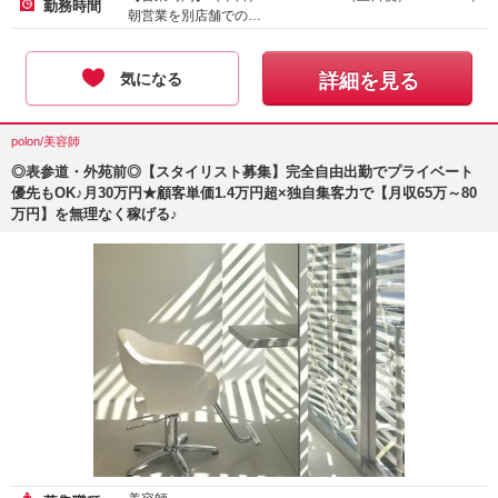
勤務時間
朝営業を別店舗での…
気になる
詳細を見る
polon/美容師
◎表参道・外苑前◎【スタイリスト募集】完全自由出勤でプライベート
優先もOK♪月30万円★顧客単価1.4万円超×独自集客力で【月収65万～80
万円】を無理なく稼げる♪