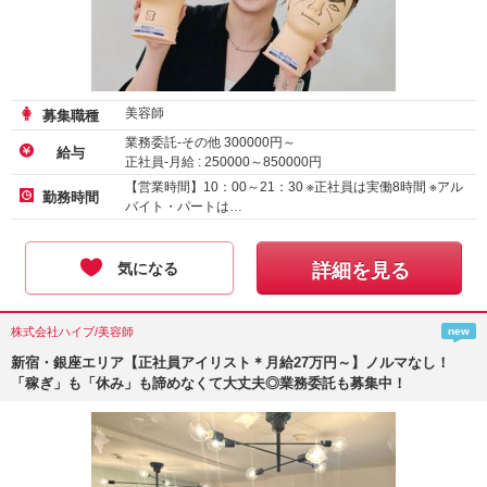
美容師
募集職種
業務委託-その他
300000
円～
給与
正社員-月給 :
250000
～
850000
円
アルバイト・パート-時給 :
1500
～
3690
円
【営業時間】10：00～21：30 ※正社員は実働8時間 ※アル
勤務時間
バイト・パートは…
気になる
詳細を見る
株式会社ハイブ/美容師
new
新宿・銀座エリア【正社員アイリスト＊月給27万円～】ノルマなし！
「稼ぎ」も「休み」も諦めなくて大丈夫◎業務委託も募集中！