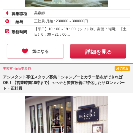
美容師
募集職種
正社員-月給 :
230000
～
300000
円
給与
【平日】10：00～19：00（シフト制、実働７時間） 【土
勤務時間
日】6：30～21：00…
気になる
詳細を見る
美容室michi/美容師
終了間近
アシスタント専任スタッフ募集！シャンプーとカラー塗布ができれば
OK！【営業時間18時まで】＜ヘナと髪質改善に特化したサロン＞パー
ト・正社員