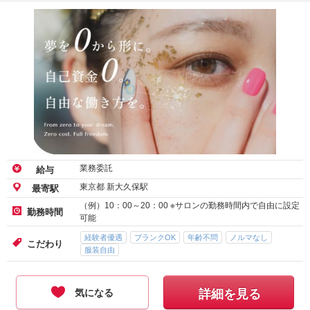
業務委託
給与
東京都 新大久保駅
最寄駅
（例）10：00～20：00 ※サロンの勤務時間内で自由に設定
勤務時間
可能
経験者優遇
ブランクOK
年齢不問
ノルマなし
こだわり
服装自由
気になる
詳細を見る