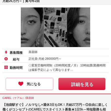
月給26万円～ | 賞与年2回
美容師
募集職種
正社員-月給
260000
円～
給与
◇変形労働時間制（20時間程度／月） 10時始業(勤務時間
勤務時間
は撮影予定によって異なります…
気になる
詳細を見る
CAREL（ケアル）/美容師
【池袋駅すぐ】ノルマなし×週休3日もOK！月給27万円～◎自由に楽しく
働くがコンセプトのCARELでスタイリスト募集★1日5h～時短勤務も相