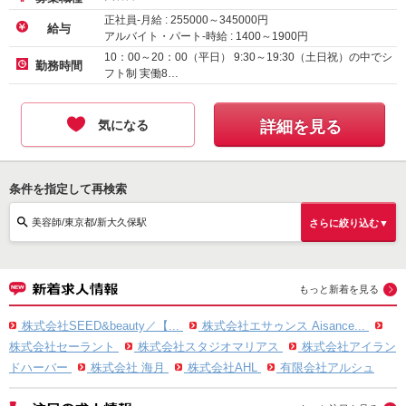
正社員-月給 :
255000
～
345000
円
給与
アルバイト・パート-時給 :
1400
～
1900
円
正社員（新卒）-月給
230000
円～
10：00～20：00（平日） 9:30～19:30（土日祝）の中でシ
勤務時間
フト制 実働8…
気になる
詳細を見る
条件を指定して再検索
美容師/東京都/新大久保駅
さらに絞り込む▼
もっと新着を見る
株式会社SEED&beauty／【...
株式会社エサゥンス Aisance...
株式会社セーラント
株式会社スタジオマリアス
株式会社アイラン
ドハーバー
株式会社 海月
株式会社AHL
有限会社アルシュ