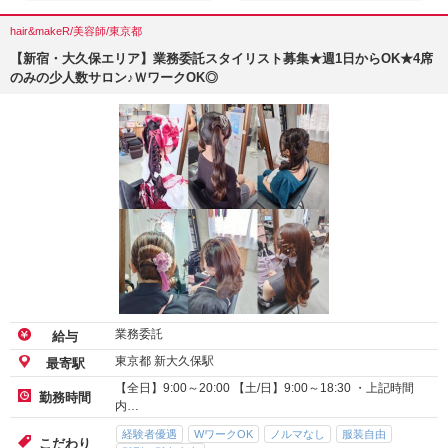
hair&makeR/美容師/東京都
【新宿・大久保エリア】業務委託スタイリスト募集★週1日からOK★4席
のみの少人数サロン♪ＷワークOK◎
業務委託
給与
東京都 新大久保駅
最寄駅
【全日】9:00～20:00 【土/日】9:00～18:30 ・上記時間
勤務時間
内…
経験者優遇
WワークOK
ノルマなし
服装自由
こだわり