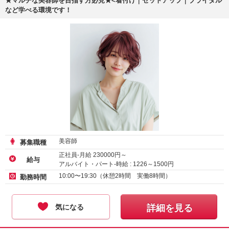
★マルチな美容師を目指す方必見★<着付け｜セットアップ｜ブライダル
など学べる環境です！
美容師
募集職種
正社員-月給
230000
円～
給与
アルバイト・パート-時給 :
1226
～
1500
円
10:00〜19:30（休憩2時間 実働8時間）
勤務時間
気になる
詳細を見る