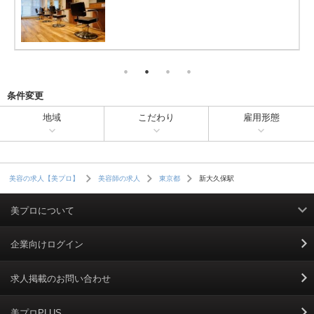
条件変更
地域
こだわり
雇用形態
新大久保駅
美容の求人【美プロ】
美容師の求人
東京都
美プロについて
利用規約
企業向けログイン
掲載規約
求人掲載のお問い合わせ
個人情報保護ポリシー
美プロPLUS