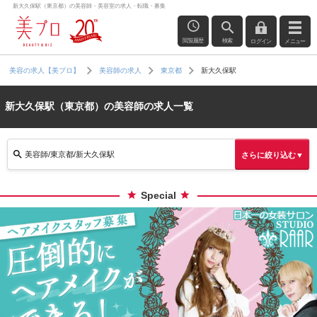
新大久保駅（東京都）の美容師・美容室の求人・転職・募集
閲覧履歴
検索
ログイン
メニュー
新大久保駅
美容の求人【美プロ】
美容師の求人
東京都
新大久保駅（東京都）の美容師の求人一覧
美容師/東京都/新大久保駅
さらに絞り込む▼
Special