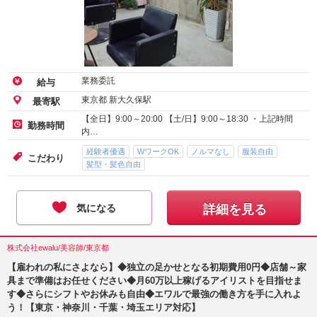
業務委託
給与
東京都 新大久保駅
最寄駅
【全日】9:00～20:00 【土/日】9:00～18:30 ・上記時間
勤務時間
内…
経験者優遇
WワークOK
ノルマなし
服装自由
こだわり
髪型・髪色自由
気になる
詳細を見る
株式会社ewalu/美容師/東京都
【雇われの私にさよなら】◆独立の足かせとなる初期費用0円◆店舗～家
具まで準備はお任せください◆月60万以上稼げるアイリストを目指せま
す◆さらにシフトやお休みも自由◆エワルで最強の働き方を手に入れよ
う！【東京・神奈川・千葉・埼玉エリア対応】