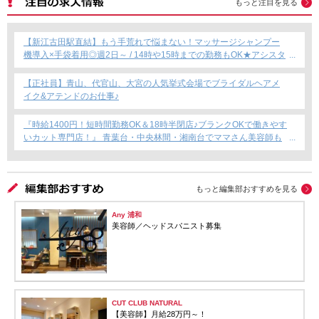
もっと注目を見る
【新江古田駅直結】もう手荒れで悩まない！マッサージシャンプー
機導入×手袋着用◎週2日～ / 14時や15時までの勤務もOK★アシスタ
ント専任募集★
【正社員】青山、代官山、大宮の人気挙式会場でブライダルヘアメ
イク&アテンドのお仕事♪
『時給1400円！短時間勤務OK＆18時半閉店♪ブランクOKで働きやす
いカット専門店！』 青葉台・中央林間・湘南台でママさん美容師も
安心のサロン募集！
もっと編集部おすすめを見る
Any 浦和
美容師／ヘッドスパニスト募集
CUT CLUB NATURAL
【美容師】月給28万円～！