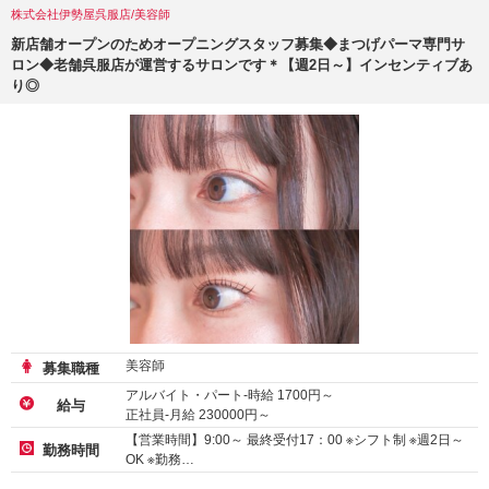
株式会社伊勢屋呉服店/美容師
新店舗オープンのためオープニングスタッフ募集◆まつげパーマ専門サ
ロン◆老舗呉服店が運営するサロンです＊【週2日～】インセンティブあ
り◎
美容師
募集職種
アルバイト・パート-時給
1700
円～
給与
正社員-月給
230000
円～
【営業時間】9:00～ 最終受付17：00 ※シフト制 ※週2日～
勤務時間
OK ※勤務…