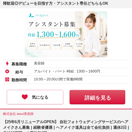
帰歓迎◎デビューを目指す方・アシスタント専任どちらもOK
美容師
募集職種
アルバイト・パート-時給 :
1300
～
1600
円
給与
10:00～20:00の間で実働8時間
勤務時間
気になる
詳細を見る
株式会社 tasu/美容師
【25年6月リニューアルOPEN】
自社フォトウェディングサービスのヘア
メイクさん募集 | 経験者優遇 | ヘアメイク道具は全て会社負担 | 週休2日 |