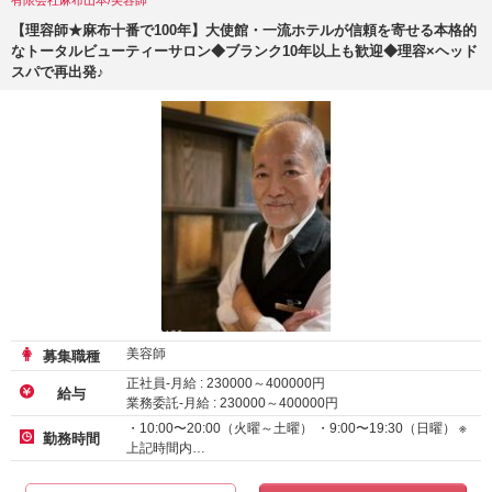
有限会社麻布山本/美容師
【理容師★麻布十番で100年】大使館・一流ホテルが信頼を寄せる本格的
なトータルビューティーサロン◆ブランク10年以上も歓迎◆理容×ヘッド
スパで再出発♪
美容師
募集職種
正社員-月給 :
230000
～
400000
円
給与
業務委託-月給 :
230000
～
400000
円
アルバイト・パート-時給
1250
円～
・10:00〜20:00（火曜～土曜） ・9:00〜19:30（日曜） ※
勤務時間
上記時間内…