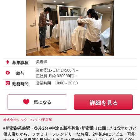
美容師
募集職種
業務委託-日給
14500
円～
給与
正社員-月給
330000
円～
営業時間 10:00～20:00
勤務時間
気になる
詳細を見る
株式会社シルク・ハット/美容師
■新宿御苑前駅・徒歩2分■中途＆新卒募集♪新宿通りに面した1当地だけど
個人店だから、ファミリーフレンドリーなお店。2年以内にデビュー可能