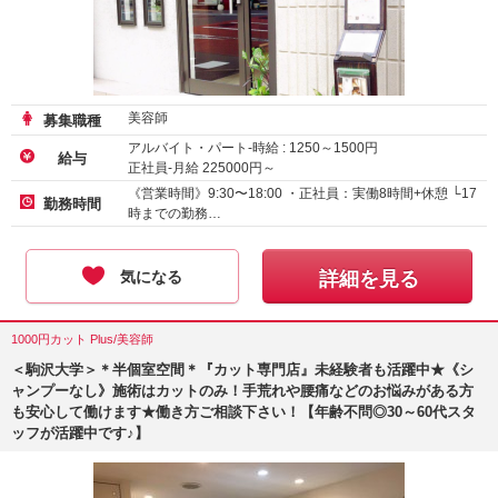
美容師
募集職種
アルバイト・パート-時給 :
1250
～
1500
円
給与
正社員-月給
225000
円～
《営業時間》9:30〜18:00 ・正社員：実働8時間+休憩 └17
勤務時間
時までの勤務…
気になる
詳細を見る
1000円カット Plus/美容師
＜駒沢大学＞＊半個室空間＊『カット専門店』未経験者も活躍中★《シ
ャンプーなし》施術はカットのみ！手荒れや腰痛などのお悩みがある方
も安心して働けます★働き方ご相談下さい！【年齢不問◎30～60代スタ
ッフが活躍中です♪】