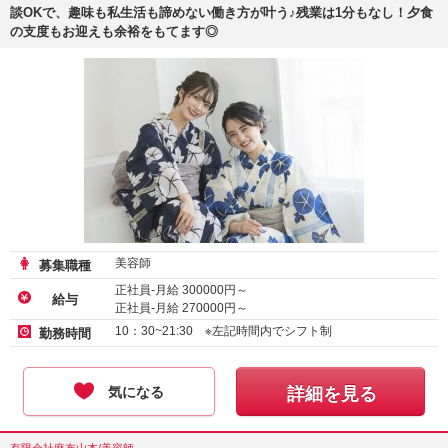
談OKで、趣味も私生活も諦めない働き方が叶う♪残業は1分もなし！夕食
の支度もお迎えも余裕をもてます◎
美容師
募集職種
正社員-月給
300000
円～
給与
正社員-月給
270000
円～
アルバイト・パート-時給
1500
円～
10：30~21:30 ※左記時間内でシフト制
勤務時間
気になる
詳細を見る