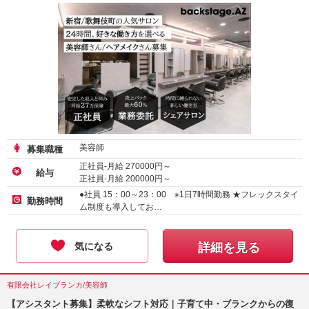
美容師
募集職種
正社員-月給
270000
円～
給与
正社員-月給
200000
円～
業務委託
●社員 15：00～23：00 ※1日7時間勤務 ★フレックスタイ
勤務時間
ム制度も導入してお…
気になる
詳細を見る
有限会社レイブランカ/美容師
【アシスタント募集】柔軟なシフト対応｜子育て中・ブランクからの復