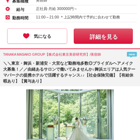
美容師
募集職種
正社員-月給
300000
円～
給与
11:00～21:00 ＊上記時間内で予約に合わせて勤務
勤務時間
気になる
詳細を見る
TANAKA MASAKO GROUP【株式会社東京美容研究所】/美容師
new
＼＼東京・舞浜・新浦安・大宮など勤務地多数◎ブライダルヘアメイク
大募集！／／由緒あるサロンで働いてみませんか♪舞浜エリアは人気テー
マパークの提携ホテルで活躍するチャンス♪♪【社会保険完備】【有給休
暇あり】【賞与あり】