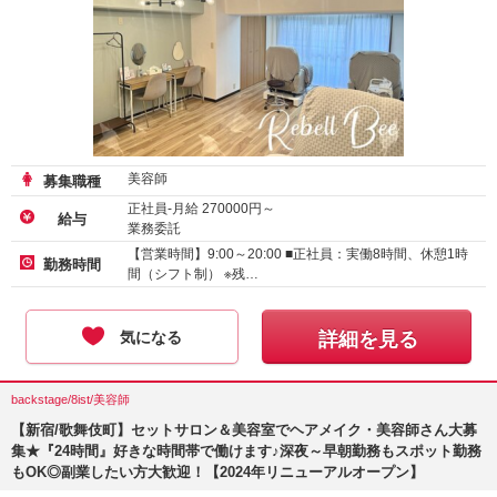
美容師
募集職種
正社員-月給
270000
円～
給与
業務委託
【営業時間】9:00～20:00 ■正社員：実働8時間、休憩1時
勤務時間
間（シフト制） ※残…
気になる
詳細を見る
backstage/8ist/美容師
【新宿/歌舞伎町】セットサロン＆美容室でヘアメイク・美容師さん大募
集★『24時間』好きな時間帯で働けます♪深夜～早朝勤務もスポット勤務
もOK◎副業したい方大歓迎！【2024年リニューアルオープン】