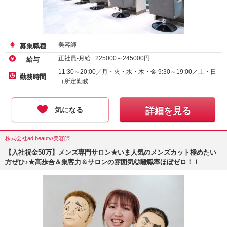
美容師
募集職種
正社員-月給 :
225000
～
245000
円
給与
11:30～20:00／月・火・水・木・金 9:30～19:00／土・日
勤務時間
（所定勤務…
気になる
詳細を見る
株式会社ad beauty/美容師
【入社祝金50万】メンズ専門サロン★いま人気のメンズカット極めたい
方ぜひ♪★高歩合＆集客力＆サロンの雰囲気◎離職率ほぼゼロ！！