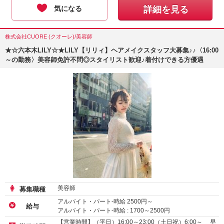
気になる
詳細を見る
株式会社CUORE (クオーレ)/美容師
★☆六本木LILY☆★LILY【リリィ】ヘアメイクスタッフ大募集♪♪〈16:00
～の勤務〉美容師免許不問◎スタイリスト歓迎♪着付けできる方優遇
美容師
募集職種
アルバイト・パート-時給
2500
円～
給与
アルバイト・パート-時給 :
1700
～
2500
円
アルバイト・パート-時給 :
1226
～
1300
円
【営業時間】（平日）16:00～23:00（土日祝）6:00～ 早