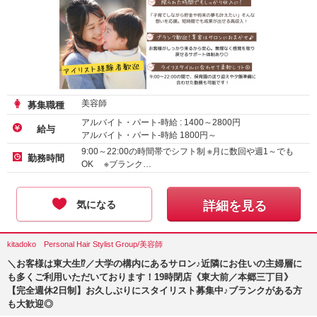
美容師
募集職種
アルバイト・パート-時給 :
1400
～
2800
円
給与
アルバイト・パート-時給
1800
円～
9:00～22:00の時間帯でシフト制 ※月に数回や週1～でも
勤務時間
OK ※ブランク…
気になる
詳細を見る
kitadoko Personal Hair Stylist Group/美容師
＼お客様は東大生⁉／大学の構内にあるサロン♪近隣にお住いの主婦層に
も多くご利用いただいております！19時閉店《東大前／本郷三丁目》
【完全週休2日制】お久しぶりにスタイリスト募集中♪ブランクがある方
も大歓迎◎