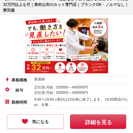
32万円以上も可｜東村山市のカット専門店｜ブランクOK・ノルマなし｜
寮完備
美容師
募集職種
正社員-月給 :
320000
～
400000
円
給与
正社員-月給 :
300000
～
400000
円
9:00〜19:00 ※受付は15分前に終了します。 19:00閉店のた
勤務時間
め、仕事…
気になる
詳細を見る