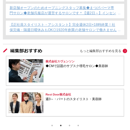
新店舗オープンのためオープニングスタッフ募集◆まつげパーマ専
門サロン◆老舗呉服店が運営するサロンです＊【週2日～】インセン
ティブあり◎
【正社員スタイリスト・アシスタント】完全週休2日×18時終業！社
保完備・隔週日曜休みもOK◎1920年創業の老舗サロンで働きません
か？
もっと編集部おすすめを見る
株式会社スヴェンソン
株式会社5through
◆CMで話題のサブスク増毛サロン◆美容師
週１〜勤務もOK！
株式会社Loop
【訪問理美容師募集＊
Rest Door株式会社
週3～・パートのスタイリスト・美容師