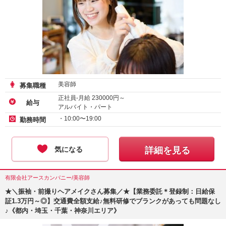
美容師
募集職種
正社員-月給
230000
円～
給与
アルバイト・パート
・10:00〜19:00
勤務時間
気になる
詳細を見る
有限会社アースカンパニー/美容師
★＼振袖・前撮りヘアメイクさん募集／★【業務委託＊登録制：日給保
証1.3万円～◎】交通費全額支給♪無料研修でブランクがあっても問題なし
♪《都内・埼玉・千葉・神奈川エリア》