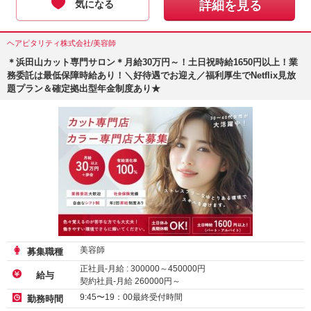
気になる
詳細を見る
ヘアピタリティ株式会社/美容師
＊浜田山カット専門サロン＊月給30万円～！土日祝時給1650円以上！業
務委託は最低保障時給あり！＼好待遇でお迎え／福利厚生でNetflix見放
題プラン＆確定拠出型年金制度あり★
美容師
募集職種
正社員-月給 :
300000
～
450000
円
給与
契約社員-月給
260000
円～
アルバイト・パート-時給 :
1450
～
2000
円
9:45〜19：00最終受付時間
勤務時間