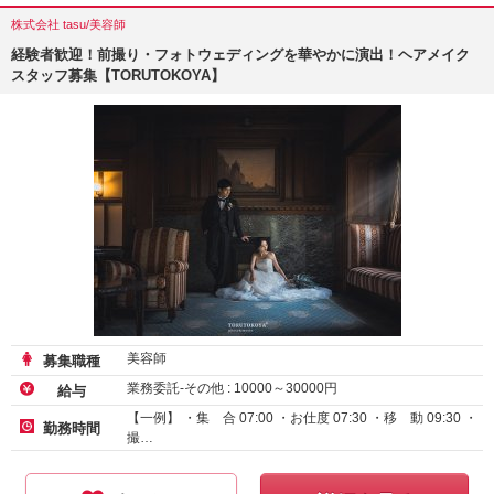
株式会社 tasu/美容師
経験者歓迎！前撮り・フォトウェディングを華やかに演出！ヘアメイク
スタッフ募集【TORUTOKOYA】
美容師
募集職種
業務委託-その他 :
10000
～
30000
円
給与
【一例】 ・集 合 07:00 ・お仕度 07:30 ・移 動 09:30 ・
勤務時間
撮…