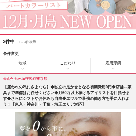
3件中
1～3件表示
条件変更
地域
こだわり
雇用形態
株式会社ewalu/美容師/東京都
【雇われの私にさよなら】◆独立の足かせとなる初期費用0円◆店舗～家
具まで準備はお任せください◆月60万以上稼げるアイリストを目指せま
す◆さらにシフトやお休みも自由◆エワルで最強の働き方を手に入れよ
う！【東京・神奈川・千葉・埼玉エリア対応】