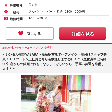
美容師
募集職種
アルバイト・パート-時給 :
1300
～
1600
円
給与
10:30～20:00
勤務時間
気になる
詳細を見る
株式会社バサラホールディングス/美容師
＜レンタル着物VASARA＞新宿駅前店でヘアメイク・着付けスタッフ募
集！！《パート＆正社員どちらも歓迎します◎》＊＊《繁忙期中は時給
UP》心からの笑顔でおもてなししてほしいから、手厚い待遇を準備して
ます＊＊