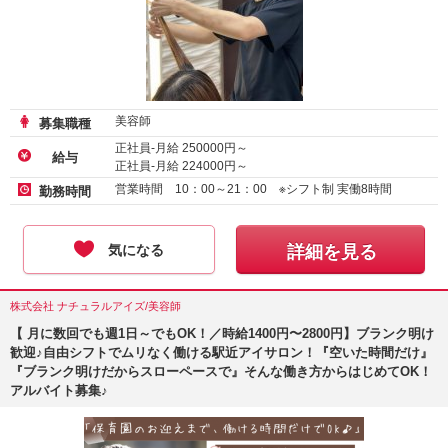
美容師
募集職種
正社員-月給
250000
円～
給与
正社員-月給
224000
円～
アルバイト・パート-時給
1450
円～
営業時間 10：00～21：00 ※シフト制 実働8時間
勤務時間
気になる
詳細を見る
株式会社 ナチュラルアイズ/美容師
【 月に数回でも週1日～でもOK！／時給1400円〜2800円】ブランク明け
歓迎♪自由シフトでムリなく働ける駅近アイサロン！『空いた時間だけ』
『ブランク明けだからスローペースで』そんな働き方からはじめてOK！
アルバイト募集♪