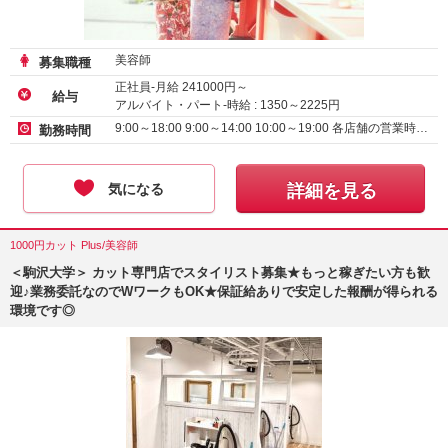
美容師
募集職種
正社員-月給
241000
円～
給与
アルバイト・パート-時給 :
1350
～
2225
円
9:00～18:00 9:00～14:00 10:00～19:00 各店舗の営業時…
勤務時間
気になる
詳細を見る
1000円カット Plus/美容師
＜駒沢大学＞ カット専門店でスタイリスト募集★もっと稼ぎたい方も歓
迎♪業務委託なのでWワークもOK★保証給ありで安定した報酬が得られる
環境です◎