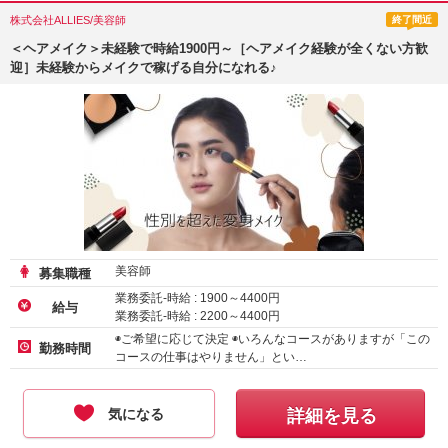
株式会社ALLIES/美容師
終了間近
＜ヘアメイク＞未経験で時給1900円～［ヘアメイク経験が全くない方歓
迎］未経験からメイクで稼げる自分になれる♪
美容師
募集職種
業務委託-時給 :
1900
～
4400
円
給与
業務委託-時給 :
2200
～
4400
円
◉ご希望に応じて決定 ◉いろんなコースがありますが「この
勤務時間
コースの仕事はやりません」とい…
気になる
詳細を見る