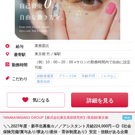
業務委託
給与
東京都 竹ノ塚駅
最寄駅
（例）10：00～20：00 ※サロンの勤務時間内で自由に設定
勤務時間
可能
経験者優遇
ブランクOK
年齢不問
ノルマなし
こだわり
服装自由
気になる
詳細を見る
TANAKA MASAKO GROUP【株式会社東京美容研究所】/美容師/東京都
new
＼＼2027年度・新卒生募集☆／／アシスタント月給224,000円～◎《社会
保険完備/賞与あり/寮あり/産休・育休制度あり》安定・信頼がある企業