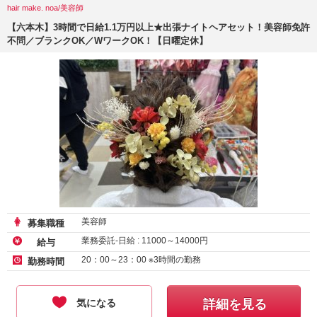
hair make. noa/美容師
【六本木】3時間で日給1.1万円以上★出張ナイトヘアセット！美容師免許
不問／ブランクOK／WワークOK！【日曜定休】
美容師
募集職種
業務委託-日給 :
11000
～
14000
円
給与
20：00～23：00 ※3時間の勤務
勤務時間
気になる
詳細を見る