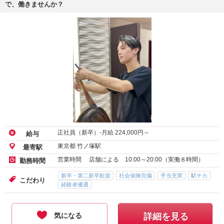
で、働きませんか？
正社員（新卒）-月給
224,000
円～
給与
東京都 竹ノ塚駅
最寄駅
営業時間 店舗による 10:00～20:00（実働８時間）
勤務時間
新卒・第二新卒歓迎
社会保険完備
手当充実
駅チカ
こだわり
経験者優遇
気になる
詳細を見る