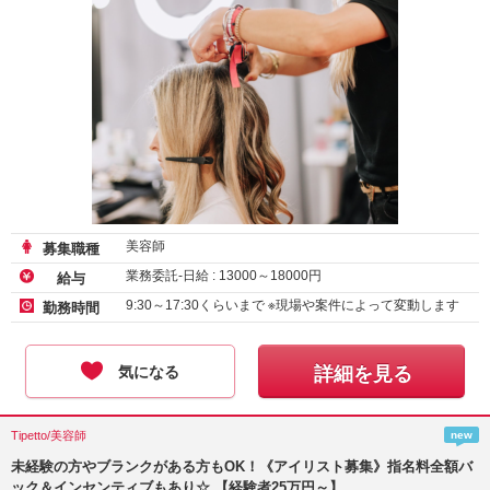
美容師
募集職種
業務委託-日給 :
13000
～
18000
円
給与
9:30～17:30くらいまで ※現場や案件によって変動します
勤務時間
気になる
詳細を見る
Tipetto/美容師
new
未経験の方やブランクがある方もOK！《アイリスト募集》指名料全額バ
ック＆インセンティブもあり☆ 【経験者25万円～】