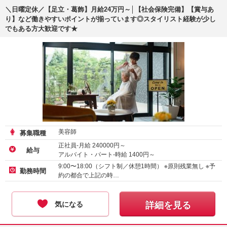
＼日曜定休／【足立・葛飾】月給24万円～│【社会保険完備】【賞与あ
り】など働きやすいポイントが揃っています◎スタイリスト経験が少し
でもある方大歓迎です★
美容師
募集職種
正社員-月給
240000
円～
給与
アルバイト・パート-時給
1400
円～
9:00〜18:00（シフト制／休憩1時間） ※原則残業無し ※予
勤務時間
約の都合で上記の時…
気になる
詳細を見る