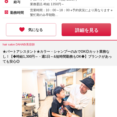
給与
業務委託-時給
1350
円～
営業時間：10：00～18：00 ※予約状況により異なります ※
勤務時間
繁忙期のみ早朝勤…
気になる
詳細を見る
hair salon DAHAB/美容師
★パートアシスタント★カラー・シャンプーのみでOK◎カット業務な
し！【◆時給1,300円～・週1日～&短時間勤務もOK◆】ブランクがあっ
ても安心◎