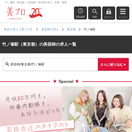
竹ノ塚駅（東京都）の美容師・美容室の求人・転職・募集
閲覧履歴
検索
ログイン
メニュー
竹ノ塚駅
美容の求人【美プロ】
美容師の求人
東京都
竹ノ塚駅（東京都）の美容師の求人一覧
美容師/東京都/竹ノ塚駅
さらに絞り込む▼
Special