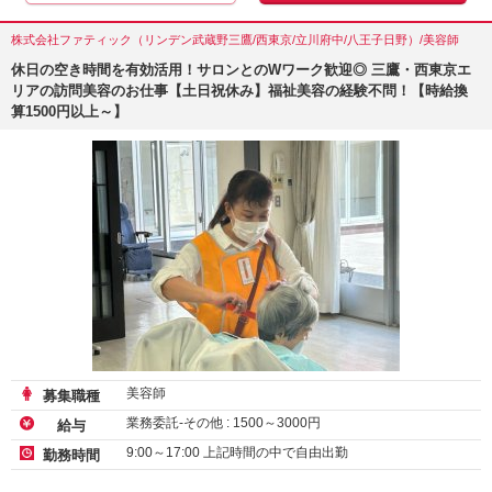
株式会社ファティック（リンデン武蔵野三鷹/西東京/立川府中/八王子日野）/美容師
休日の空き時間を有効活用！サロンとのWワーク歓迎◎ 三鷹・西東京エ
リアの訪問美容のお仕事【土日祝休み】福祉美容の経験不問！【時給換
算1500円以上～】
美容師
募集職種
業務委託-その他 :
1500
～
3000
円
給与
9:00～17:00 上記時間の中で自由出勤
勤務時間