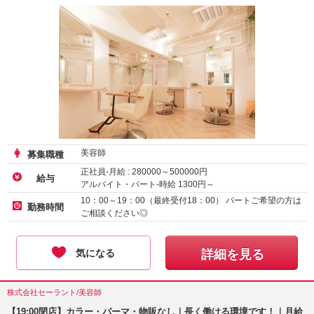
美容師
募集職種
正社員-月給 :
280000
～
500000
円
給与
アルバイト・パート-時給
1300
円～
10：00～19：00（最終受付18：00） パートご希望の方は
勤務時間
ご相談ください◎
気になる
詳細を見る
株式会社セーラント/美容師
【19:00閉店】カラー・パーマ・物販なし｜長く働ける環境です！｜月給