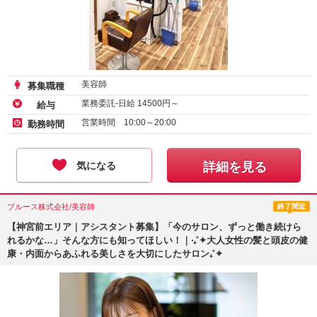
美容師
募集職種
業務委託-日給
14500
円～
給与
営業時間 10:00～20:00
勤務時間
気になる
詳細を見る
プルース株式会社/美容師
終了間近
【神宮前エリア｜アシスタント募集】「今のサロン、ずっと働き続けら
れるかな…」そんな方にも知ってほしい！｜‧₊˚✦大人女性の髪と頭皮の健
康・内面からあふれる美しさを大切にしたサロン₊˚✦