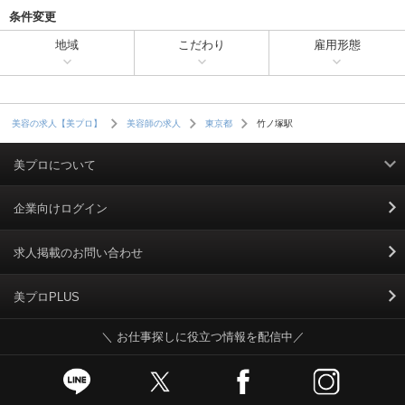
条件変更
地域
こだわり
雇用形態
竹ノ塚駅
美容の求人【美プロ】
美容師の求人
東京都
美プロについて
利用規約
企業向けログイン
掲載規約
求人掲載のお問い合わせ
個人情報保護ポリシー
美プロPLUS
＼ お仕事探しに役立つ情報を配信中／
個人情報のお取り扱いについて
Cookieポリシー