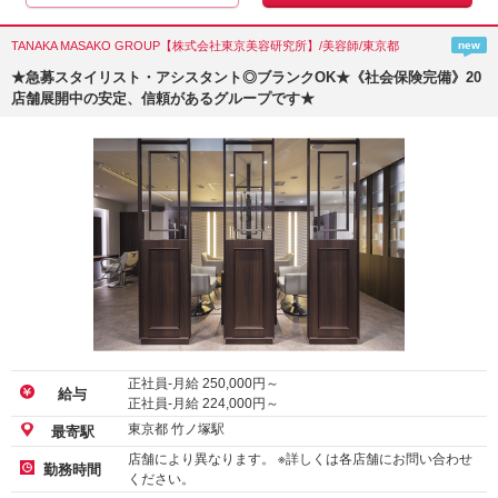
TANAKA MASAKO GROUP【株式会社東京美容研究所】/美容師/東京都
new
★急募スタイリスト・アシスタント◎ブランクOK★《社会保険完備》20
店舗展開中の安定、信頼があるグループです★
正社員-月給
250,000
円～
給与
正社員-月給
224,000
円～
東京都 竹ノ塚駅
最寄駅
店舗により異なります。 ※詳しくは各店舗にお問い合わせ
勤務時間
ください。