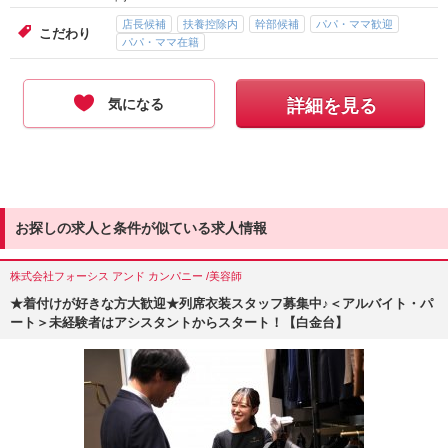
店長候補
扶養控除内
幹部候補
パパ・ママ歓迎
こだわり
パパ・ママ在籍
気になる
詳細を見る
お探しの求人と条件が似ている求人情報
株式会社フォーシス アンド カンパニー /美容師
★着付けが好きな方大歓迎★列席衣装スタッフ募集中♪＜アルバイト・パ
ート＞未経験者はアシスタントからスタート！【白金台】