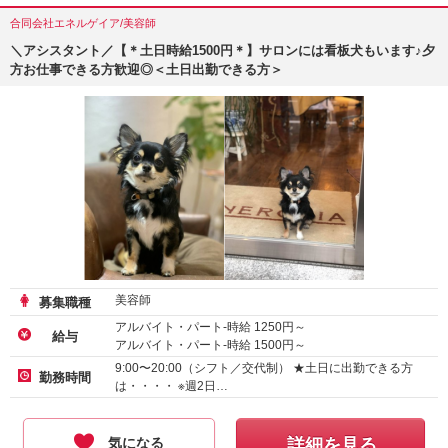
合同会社エネルゲイア/美容師
＼アシスタント／【＊土日時給1500円＊】サロンには看板犬もいます♪夕
方お仕事できる方歓迎◎＜土日出勤できる方＞
美容師
募集職種
アルバイト・パート-時給
1250
円～
給与
アルバイト・パート-時給
1500
円～
9:00〜20:00（シフト／交代制） ★土日に出勤できる方
勤務時間
は・・・・ ※週2日…
気になる
詳細を見る