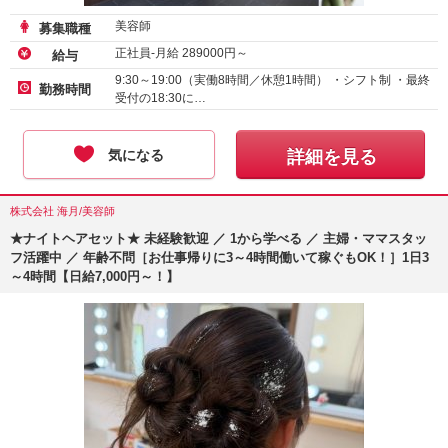
美容師
募集職種
正社員-月給
289000
円～
給与
9:30～19:00（実働8時間／休憩1時間） ・シフト制 ・最終
勤務時間
受付の18:30に…
気になる
詳細を見る
株式会社 海月/美容師
★ナイトヘアセット★ 未経験歓迎 ／ 1から学べる ／ 主婦・ママスタッ
フ活躍中 ／ 年齢不問［お仕事帰りに3～4時間働いて稼ぐもOK！］1日3
～4時間【日給7,000円～！】