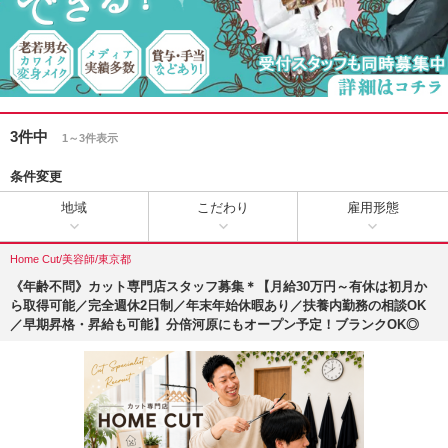
3件中
1～3件表示
条件変更
地域
こだわり
雇用形態
Home Cut/美容師/東京都
《年齢不問》カット専門店スタッフ募集＊【月給30万円～有休は初月か
ら取得可能／完全週休2日制／年末年始休暇あり／扶養内勤務の相談OK
／早期昇格・昇給も可能】分倍河原にもオープン予定！ブランクOK◎