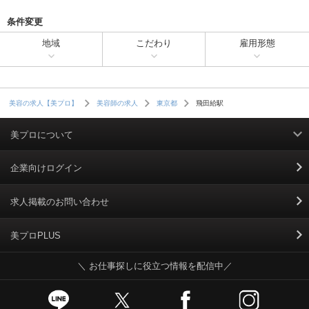
条件変更
地域
こだわり
雇用形態
飛田給駅
美容の求人【美プロ】
美容師の求人
東京都
美プロについて
利用規約
企業向けログイン
掲載規約
求人掲載のお問い合わせ
個人情報保護ポリシー
美プロPLUS
＼ お仕事探しに役立つ情報を配信中／
個人情報のお取り扱いについて
Cookieポリシー