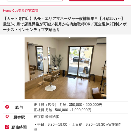
Home Cut/美容師/東京都
【カット専門店】店長・エリアマネージャー候補募集＊【月給35万～】
最短3ヶ月で店長昇格が可能／初月から有給取得OK／完全週休2日制／ボ
ーナス・インセンティブ支給あり
正社員（店長）-月給 :
350,000
～
500,000
円
給与
正社員-月給 :
500,000
～
1,000,000
円
東京都 飛田給駅
最寄駅
・平日：9:30～19:00 ・土日祝：9:30～19:30 ※実働8時
勤務時間
間…