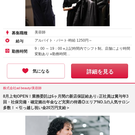
美容師
募集職種
アルバイト・パート-時給
1250
円～
給与
9：00 ～ 19：00 ※上記時間内でシフト制。店舗により時間
勤務時間
変動あり ※勤務時間…
気になる
詳細を見る
株式会社ad beauty/美容師
8月上旬OPEN！業務委託は6ヶ月間の新店保証給あり♪正社員は賞与年3
回・社保完備・確定拠出年金など充実の待遇◎エリアNO.1の人気サロン
多数！＜引っ越し祝い金20万円支給＞