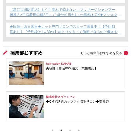
できればOKです！】フリーランス・Wワーク・時短勤務もOK★
【新江古田駅直結】もう手荒れで悩まない！マッサージシャンプー
機導入×手袋着用◎週2日～ / 14時や15時までの勤務もOK★アシスタ
ント専任募集★
★田端・西日暮里★カット専門サロンでスタッフ募集中！【予約制
度あり】【予約枠は1人30分】ゆとりをもって施術できるので働きや
すい！これからカット専門店で働きたい方にもおすすめ◎
もっと編集部おすすめを見る
hair salon DAHAB
美容師【歩合80％還元・業務委託】
株式会社スヴェンソン
◆CMで話題のサブスク増毛サロン◆美容師