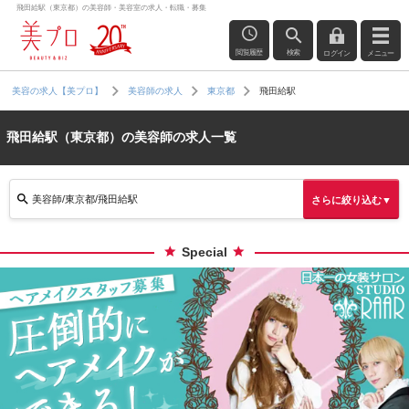
飛田給駅（東京都）の美容師・美容室の求人・転職・募集
閲覧履歴
検索
ログイン
メニュー
飛田給駅
美容の求人【美プロ】
美容師の求人
東京都
飛田給駅（東京都）の美容師の求人一覧
美容師/東京都/飛田給駅
さらに絞り込む▼
Special