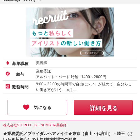
美容師
募集職種
業務委託
給与
アルバイト・パート-時給 :
1400
～
2800
円
正社員-月給 :
260000
～
325000
円
9:00～22:00の時間帯で自由にシフトが組めて、自分らし
勤務時間
い働き方が叶う。 ※月…
気になる
詳細を見る
株式会社STEREO・G・NUMBER/美容師
★業務委託／ブライダルヘアメイク★東京（青山・代官山）・埼玉（さ
いたま新都心）の人気結婚式場での勤務