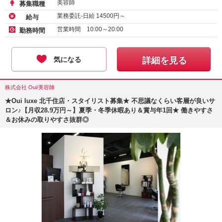
美容師
募集職種
業務委託-日給
14500
円～
給与
営業時間 10:00～20:00
勤務時間
気になる
詳細を見る
株式会社 Oui/美容師
★Oui luxe 北千住店・スタイリスト募集★ 不思議なくらい客層が良いサ
ロン♪【月収28.9万円～】夏季・冬季休暇あり＆賞与年1回★ 働きやすさ
＆お休みの取りやすさ抜群◎