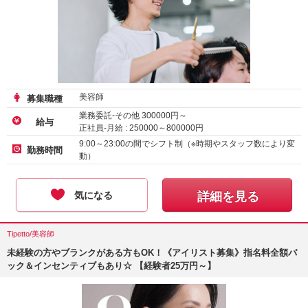
美容師
募集職種
業務委託-その他
300000
円～
給与
正社員-月給 :
250000
～
800000
円
アルバイト・パート-時給 :
1500
～
3690
円
9:00～23:00の間でシフト制（※時期やスタッフ数により変
勤務時間
動）
気になる
詳細を見る
Tipetto/美容師
未経験の方やブランクがある方もOK！《アイリスト募集》指名料全額バ
ック＆インセンティブもあり☆ 【経験者25万円～】