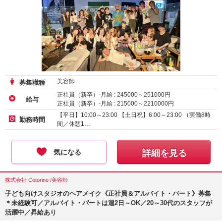
美容師
募集職種
正社員（新卒）-月給 :
245000
～
251000
円
給与
正社員（新卒）-月給 :
215000
～
2210000
円
【平日】10:00～23:00 【土日祝】6:00～23:00 （実働8時
勤務時間
間／休憩1…
気になる
詳細を見る
株式会社 Cotorino /美容師
子ども向けスタジオのヘアメイク《正社員＆アルバイト・パート》募集
＊未経験可／アルバイト・パートは週2日～OK／20～30代のスタッフが
活躍中／昇給あり