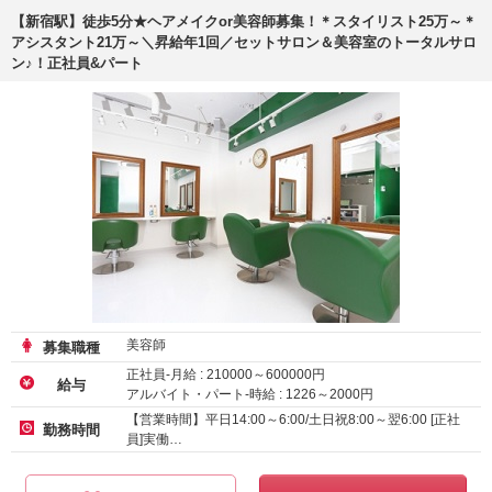
【新宿駅】徒歩5分★ヘアメイクor美容師募集！＊スタイリスト25万～＊
アシスタント21万～＼昇給年1回／セットサロン＆美容室のトータルサロ
ン♪！正社員&パート
美容師
募集職種
正社員-月給 :
210000
～
600000
円
給与
アルバイト・パート-時給 :
1226
～
2000
円
業務委託
【営業時間】平日14:00～6:00/土日祝8:00～翌6:00 [正社
勤務時間
員]実働…