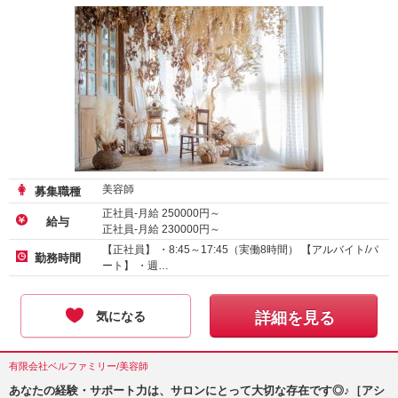
美容師
募集職種
正社員-月給
250000
円～
給与
正社員-月給
230000
円～
アルバイト・パート-時給 :
1250
～
1350
円
【正社員】 ・8:45～17:45（実働8時間） 【アルバイト/パ
勤務時間
ート】 ・週…
気になる
詳細を見る
有限会社ベルファミリー/美容師
あなたの経験・サポート力は、サロンにとって大切な存在です◎♪［アシ