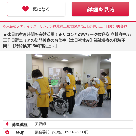
気になる
詳細を見る
株式会社ファティック（リンデン武蔵野三鷹/西東京/立川府中/八王子日野）/美容師
★休日の空き時間を有効活用！★サロンとのWワーク歓迎◎ 立川府中/八
王子日野エリアの訪問美容のお仕事【土日祝休み】福祉美容の経験不
問！【時給換算1500円以上～】
美容師
募集職種
業務委託-その他 :
1500
～
3000
円
給与