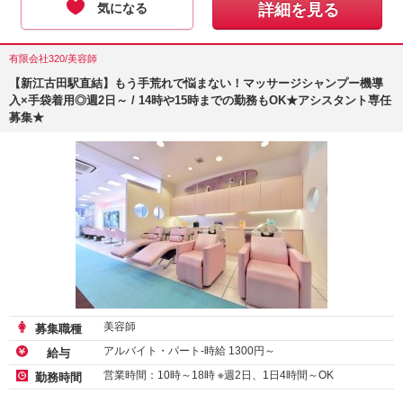
気になる
詳細を見る
有限会社320/美容師
【新江古田駅直結】もう手荒れで悩まない！マッサージシャンプー機導
入×手袋着用◎週2日～ / 14時や15時までの勤務もOK★アシスタント専任
募集★
美容師
募集職種
アルバイト・パート-時給
1300
円～
給与
営業時間：10時～18時 ※週2日、1日4時間～OK
勤務時間