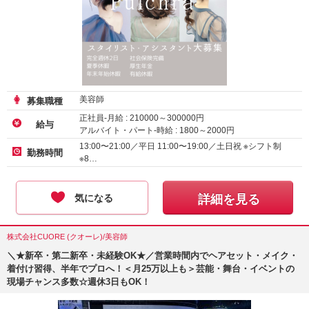
美容師
募集職種
正社員-月給 :
210000
～
300000
円
給与
アルバイト・パート-時給 :
1800
～
2000
円
業務委託
13:00〜21:00／平日 11:00〜19:00／土日祝 ※シフト制
勤務時間
※8…
気になる
詳細を見る
株式会社CUORE (クオーレ)/美容師
＼★新卒・第二新卒・未経験OK★／営業時間内でヘアセット・メイク・
着付け習得、半年でプロへ！＜月25万以上も＞芸能・舞台・イベントの
現場チャンス多数☆週休3日もOK！