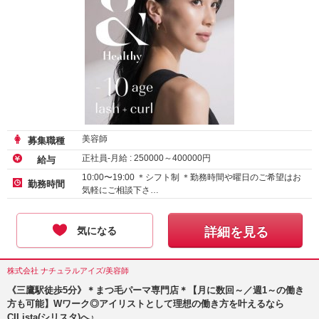
美容師
募集職種
正社員-月給 :
250000
～
400000
円
給与
10:00〜19:00 ＊シフト制 ＊勤務時間や曜日のご希望はお
勤務時間
気軽にご相談下さ…
気になる
詳細を見る
株式会社 ナチュラルアイズ/美容師
《三鷹駅徒歩5分》＊まつ毛パーマ専門店＊【月に数回～／週1～の働き
方も可能】Wワーク◎アイリストとして理想の働き方を叶えるなら
CILista(シリスタ)へ♪