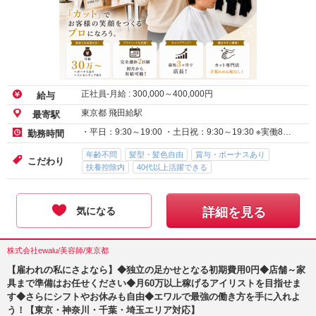
正社員-月給 :
300,000
～
400,000
円
給与
東京都 飛田給駅
最寄駅
・平日：9:30～19:00 ・土日祝：9:30～19:30 ※実働8…
勤務時間
年齢不問
髪型・髪色自由
賞与・ボーナスあり
こだわり
扶養控除内
40代以上活躍できる
気になる
詳細を見る
株式会社ewalu/美容師/東京都
【雇われの私にさよなら】◆独立の足かせとなる初期費用0円◆店舗～家
具まで準備はお任せください◆月60万以上稼げるアイリストを目指せま
す◆さらにシフトやお休みも自由◆エワルで最強の働き方を手に入れよ
う！【東京・神奈川・千葉・埼玉エリア対応】