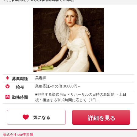
美容師
募集職種
業務委託-その他
30000
円～
給与
■担当する挙式当日・リハーサルの日時のみ出勤 ・土日
勤務時間
祝：担当する挙式時間に応じて（1日…
気になる
詳細を見る
株式会社 dot/美容師