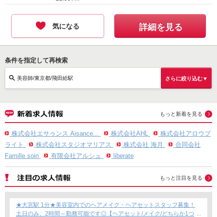
気になる
詳細を見る
条件を指定して再検索
美容師/東京都/飛田給駅
さらに絞り込む▼
もっと新着を見る
株式会社エサゥンス Aisance...
株式会社AHL
株式会社アロウブ
ライト
株式会社スタジオマリアス
株式会社 海月
合同会社
Famille soin
有限会社アルシュ
liberate
もっと注目を見る
★大宮駅 1分★美容室内でのヘアメイク・ヘアセットスタッフ募集！
土日のみ、2時間～勤務可能です◎【ヘアセット/メイク/どちらか1つ