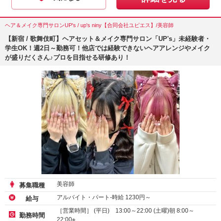
ヘア＆メイク専門サロンUP's / up's niny【合同会社ユピエス】/美容師
【新宿 / 歌舞伎町】ヘアセット＆メイク専門サロン「UP's」未経験者・
学生OK！週2日～勤務可！他店では経験できないヘアアレンジやメイク
が盛りだくさん♪プロを目指せる研修あり！
美容師
募集職種
アルバイト・パート-時給
1230
円～
給与
［営業時間］ (平日) 13:00～22:00 (土曜)朝 8:00～
勤務時間
22:00※…