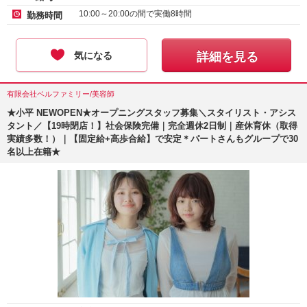
10:00～20:00の間で実働8時間
勤務時間
気になる
詳細を見る
有限会社ベルファミリー/美容師
★小平 NEWOPEN★オープニングスタッフ募集＼スタイリスト・アシス
タント／【19時閉店！】社会保険完備｜完全週休2日制｜産休育休（取得
実績多数！）｜【固定給+高歩合給】で安定＊パートさんもグループで30
名以上在籍★