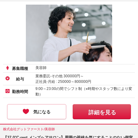
美容師
募集職種
業務委託-その他
300000
円～
給与
正社員-月給 :
250000
～
800000
円
アルバイト・パート-時給 :
1500
～
3690
円
9:00～23:00の間でシフト制（※時期やスタッフ数により変
勤務時間
動）
気になる
詳細を見る
株式会社グットファースト/美容師
【37.0°C-rest メンズヘアサロン】周囲の視線を気にすることのない個室