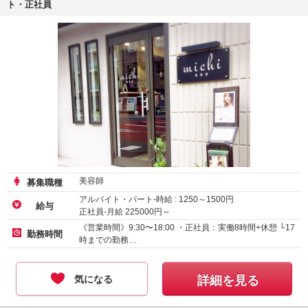
ト・正社員
美容師
募集職種
アルバイト・パート-時給 :
1250
～
1500
円
給与
正社員-月給
225000
円～
《営業時間》9:30〜18:00 ・正社員：実働8時間+休憩 └17
勤務時間
時までの勤務…
気になる
詳細を見る