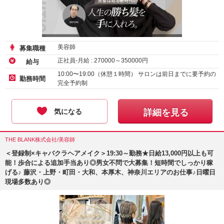
美容師
募集職種
正社員-月給 :
270000
～
350000
円
給与
10:00〜19:00（休憩１時間） サロンは前日までに要予約の
勤務時間
完全予約制
気になる
詳細を見る
THE BLANK株式会社/美容師
＜登録制×キャバクラヘアメイク＞19:30～勤務★日給13,000円以上も可
能！歩合による追加手当あり◎男女不問で大募集！短時間でしっかり稼
げる♪ 藤沢・上野・町田・大和、本厚木、神奈川エリアのお仕事♪日曜日
現場多数あり◎