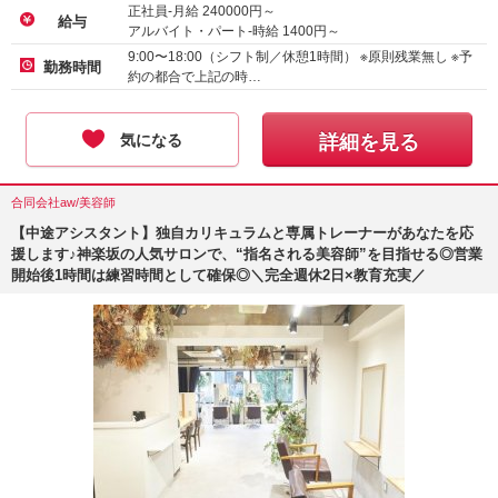
正社員-月給
240000
円～
給与
アルバイト・パート-時給
1400
円～
9:00〜18:00（シフト制／休憩1時間） ※原則残業無し ※予
勤務時間
約の都合で上記の時…
気になる
詳細を見る
合同会社aw/美容師
【中途アシスタント】独自カリキュラムと専属トレーナーがあなたを応
援します♪神楽坂の人気サロンで、“指名される美容師”を目指せる◎営業
開始後1時間は練習時間として確保◎＼完全週休2日×教育充実／