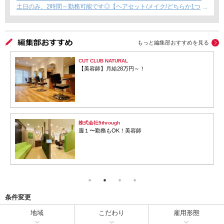
土日のみ、2時間～勤務可能です◎【ヘアセット/メイク/どちらか1つ
できればOKです！】フリーランス・Wワーク・時短勤務もOK★
もっと編集部おすすめを見る
hair salon DAHAB
美容師【歩合80％還元・業務委託】
株式会社nature
◆正社員&アルバイト美容師募集◆
条件変更
地域
こだわり
雇用形態