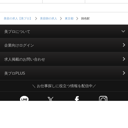
雑色駅
美容の求人【美プロ】
美容師の求人
東京都
美プロについて
利用規約
企業向けログイン
掲載規約
求人掲載のお問い合わせ
個人情報保護ポリシー
美プロPLUS
＼ お仕事探しに役立つ情報を配信中／
個人情報のお取り扱いについて
Cookieポリシー
スカウトとは
お問い合わせ、操作方法など、ご不明な点はこちらまで