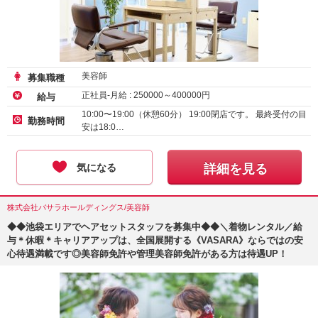
美容師
募集職種
正社員-月給 :
250000
～
400000
円
給与
10:00〜19:00（休憩60分） 19:00閉店です。 最終受付の目
勤務時間
安は18:0…
気になる
詳細を見る
株式会社バサラホールディングス/美容師
◆◆池袋エリアでヘアセットスタッフを募集中◆◆＼着物レンタル／給
与＊休暇＊キャリアアップは、全国展開する《VASARA》ならではの安
心待遇満載です◎美容師免許や管理美容師免許がある方は待遇UP！