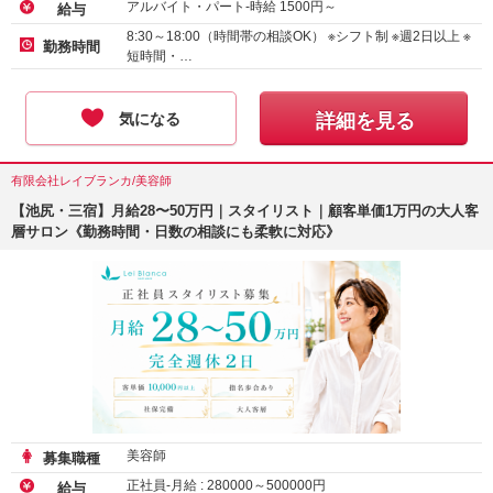
アルバイト・パート-時給
1500
円～
給与
8:30～18:00（時間帯の相談OK） ※シフト制 ※週2日以上 ※
勤務時間
短時間・…
気になる
詳細を見る
有限会社レイブランカ/美容師
【池尻・三宿】月給28〜50万円｜スタイリスト｜顧客単価1万円の大人客
層サロン《勤務時間・日数の相談にも柔軟に対応》
美容師
募集職種
正社員-月給 :
280000
～
500000
円
給与