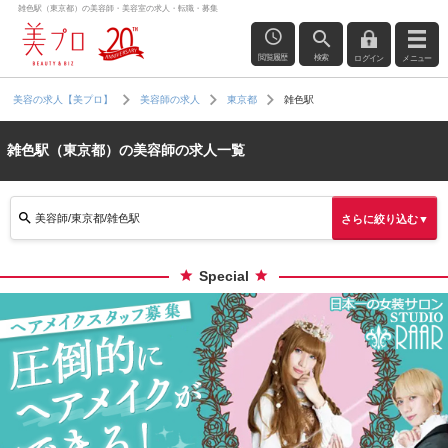
雑色駅（東京都）の美容師・美容室の求人・転職・募集
閲覧履歴
検索
ログイン
メニュー
雑色駅
美容の求人【美プロ】
美容師の求人
東京都
雑色駅（東京都）の美容師の求人一覧
美容師/東京都/雑色駅
さらに絞り込む▼
Special