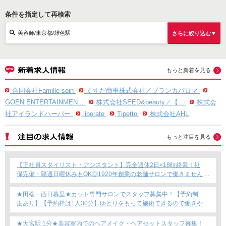
条件を指定して再検索
美容師/東京都/雑色駅
さらに絞り込む▼
もっと新着を見る
合同会社Famille soin
くすだ商事株式会社／ブランカパロマ
GOEN ENTERTAINMEN...
株式会社SEED&beauty／【...
株式会
社アイランドハーバー
liberate
Tipetto
株式会社AHL
もっと注目を見る
【正社員スタイリスト・アシスタント】完全週休2日×18時終業！社
保完備・隔週日曜休みもOK◎1920年創業の老舗サロンで働きません
か？
★田端・西日暮里★カット専門サロンでスタッフ募集中！【予約制
度あり】【予約枠は1人30分】ゆとりをもって施術できるので働きや
すい！これからカット専門店で働きたい方にもおすすめ◎
★大宮駅 1分★美容室内でのヘアメイク・ヘアセットスタッフ募集！