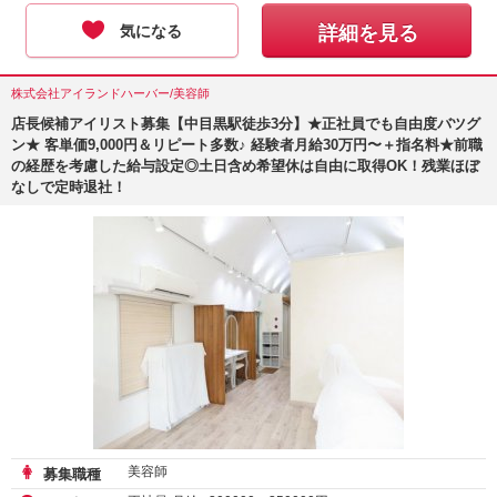
気になる
詳細を見る
株式会社アイランドハーバー/美容師
店長候補アイリスト募集【中目黒駅徒歩3分】★正社員でも自由度バツグ
ン★ 客単価9,000円＆リピート多数♪ 経験者月給30万円〜＋指名料★前職
の経歴を考慮した給与設定◎土日含め希望休は自由に取得OK！残業ほぼ
なしで定時退社！
美容師
募集職種