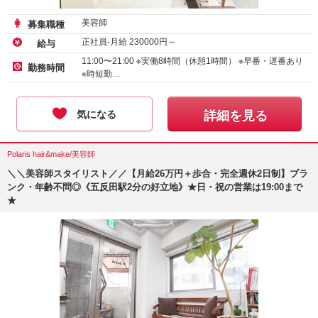
美容師
募集職種
正社員-月給
230000
円～
給与
11:00〜21:00 ※実働8時間（休憩1時間） ※早番・遅番あり
勤務時間
※時短勤…
気になる
詳細を見る
Polaris hair&make/美容師
＼＼美容師スタイリスト／／【月給26万円＋歩合・完全週休2日制】ブラ
ンク・年齢不問◎《五反田駅2分の好立地》★日・祝の営業は19:00まで
★