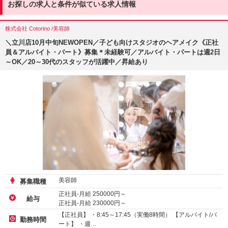
お探しの求人と条件が似ている求人情報
株式会社 Cotorino /美容師
＼立川店10月中旬NEWOPEN／子ども向けスタジオのヘアメイク《正社
員＆アルバイト・パート》募集＊未経験可／アルバイト・パートは週2日
～OK／20～30代のスタッフが活躍中／昇給あり
美容師
募集職種
正社員-月給
250000
円～
給与
正社員-月給
230000
円～
アルバイト・パート-時給 :
1250
～
1350
円
【正社員】 ・8:45～17:45（実働8時間） 【アルバイト/パ
勤務時間
ート】 ・週…