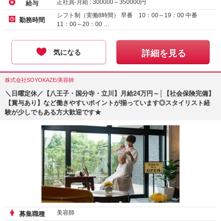
正社員-月給 :
300000
～
350000
円
給与
シフト制（実働8時間） 早番 10：00～19：00 中番
勤務時間
11：00～20：00 …
気になる
詳細を見る
株式会社SOYOKAZE/美容師
＼日曜定休／【八王子・国分寺・立川】月給24万円～│【社会保険完備】
【賞与あり】など働きやすいポイントが揃っています◎スタイリスト経
験が少しでもある方大歓迎です★
美容師
募集職種