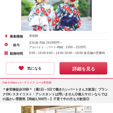
美容師
募集職種
正社員-月給
241000
円～
給与
アルバイト・パート-時給 :
1350
～
2225
円
9:00～18:00 9:00～14:00 10:00～19:00 各店舗の営業時…
勤務時間
気になる
詳細を見る
Hair＆Make u (ヘアメイク ユー)/美容師
＊参宮橋徒歩30秒＊［週1日～5日で働きたいパートさん大歓迎］ブラン
クOK♪スタイリスト・アシスタントは問いません◎個人サロンならでは
の温かい雰囲気【時給1,500円～】子育て中の方も大歓迎◎