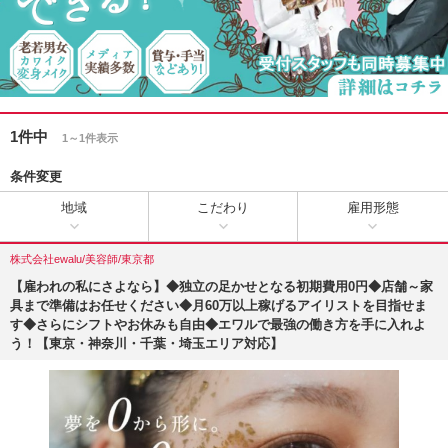
1件中
1～1件表示
条件変更
地域
こだわり
雇用形態
株式会社ewalu/美容師/東京都
【雇われの私にさよなら】◆独立の足かせとなる初期費用0円◆店舗～家
具まで準備はお任せください◆月60万以上稼げるアイリストを目指せま
す◆さらにシフトやお休みも自由◆エワルで最強の働き方を手に入れよ
う！【東京・神奈川・千葉・埼玉エリア対応】