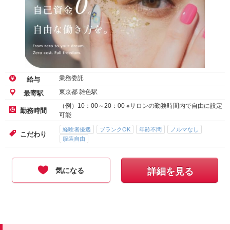
業務委託
給与
東京都 雑色駅
最寄駅
（例）10：00～20：00 ※サロンの勤務時間内で自由に設定
勤務時間
可能
経験者優遇
ブランクOK
年齢不問
ノルマなし
こだわり
服装自由
気になる
詳細を見る