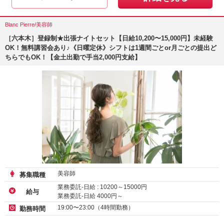
Blanc Pierre/美容師
［六本木］登録制★出張ナイトセット【日給10,200〜15,000円】未経験
OK！無料講習会あり♪《日曜定休》シフトは1週間ごとor月ごとの提出ど
ちらでもOK！【金土出勤で手当2,000円支給】
美容師
募集職種
業務委託-日給 :
10200
～
15000
円
給与
業務委託-日給
4000
円～
19:00〜23:00（4時間勤務）
勤務時間