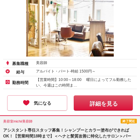
美容師
募集職種
アルバイト・パート-時給
1500
円～
給与
【営業時間】10:00～18:00 曜日によってフル勤務した
勤務時間
い、今週はこの時間ま…
気になる
詳細を見る
美容室michi/美容師
終了間近
アシスタント専任スタッフ募集！シャンプーとカラー塗布ができれば
OK！【営業時間18時まで】＜ヘナと髪質改善に特化したサロン＞パー