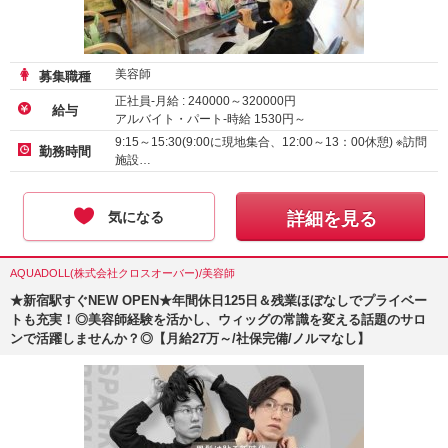
美容師
募集職種
正社員-月給 :
240000
～
320000
円
給与
アルバイト・パート-時給
1530
円～
アルバイト・パート-時給 :
1226
～
1600
円
9:15～15:30(9:00に現地集合、12:00～13：00休憩) ※訪問
勤務時間
施設…
気になる
詳細を見る
AQUADOLL(株式会社クロスオーバー)/美容師
★新宿駅すぐNEW OPEN★年間休日125日＆残業ほぼなしでプライベー
トも充実！◎美容師経験を活かし、ウィッグの常識を変える話題のサロ
ンで活躍しませんか？◎【月給27万～/社保完備/ノルマなし】