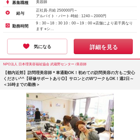
美容師
募集職種
正社員-月給
250000
円～
給与
アルバイト・パート-時給 :
1240
～
2000
円
正社員-月給
220000
円～
9：30～18：30 10：00～19：00 ※店舗により若干異なり
勤務時間
ます ※シ…
気になる
詳細を見る
NPO法人 日本理美容福祉協会 武蔵野センター /美容師
【都内近郊】訪問理美容師＊車通勤OK！初めての訪問美容の方もご安心
ください^^【研修サポートあり◎】サロンとのWワークもOK！週2日～
＜16時までの勤務＞