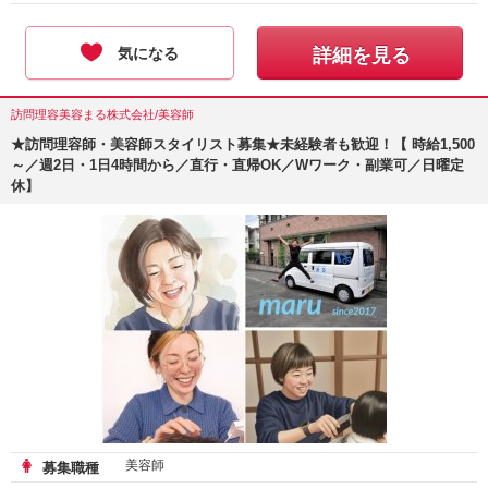
気になる
詳細を見る
訪問理容美容まる株式会社/美容師
★訪問理容師・美容師スタイリスト募集★未経験者も歓迎！【 時給1,500
～／週2日・1日4時間から／直行・直帰OK／Wワーク・副業可／日曜定
休】
美容師
募集職種