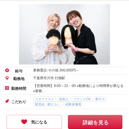
業務委託-その他
300,000
円～
給与
千葉県市川市 行徳駅
勤務地
【営業時間】9:00～22：00 ※勤務地により時間帯が異なる
勤務時間
※業務…
スタイリスト
高収入
ブランクOK
駅チカ
こだわり
駅直結（駅ビル）
経験者優遇
気になる
詳細を見る