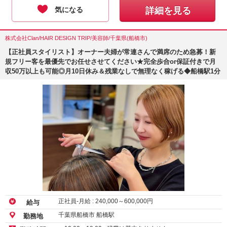
気になる
詳細を見る
株式会社Clan/HAIR DESIGN TRIP/美容師/千葉県(船橋市)
【正社員スタイリスト】オーナー夫婦が常連さんで満席のため急募！新
規フリー客を最優先でお任せさせてください★完全歩合or保証付きで月
収50万以上も可能◎月10日休み＆残業なしで無理なく稼げる◆船橋駅1分
正社員-月給 :
240,000
～
600,000
円
給与
千葉県船橋市 船橋駅
勤務地