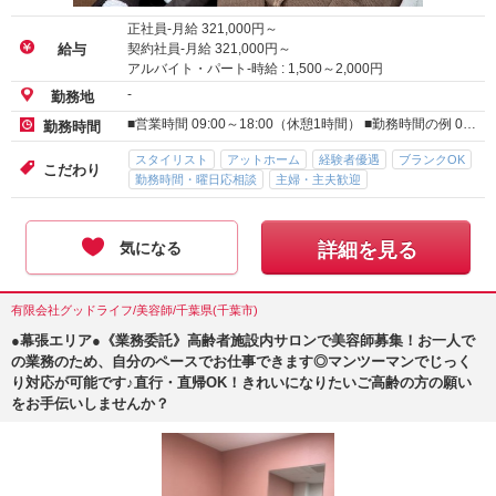
正社員-月給
321,000
円～
契約社員-月給
321,000
円～
給与
アルバイト・パート-時給 :
1,500
～
2,000
円
-
勤務地
■営業時間 09:00～18:00（休憩1時間） ■勤務時間の例 0…
勤務時間
スタイリスト
アットホーム
経験者優遇
ブランクOK
こだわり
勤務時間・曜日応相談
主婦・主夫歓迎
気になる
詳細を見る
有限会社グッドライフ/美容師/千葉県(千葉市)
●幕張エリア●《業務委託》高齢者施設内サロンで美容師募集！お一人で
の業務のため、自分のペースでお仕事できます◎マンツーマンでじっく
り対応が可能です♪直行・直帰OK！きれいになりたいご高齢の方の願い
をお手伝いしませんか？