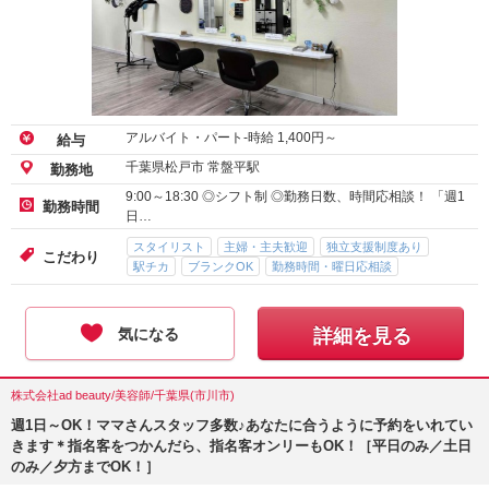
アルバイト・パート-時給
1,400
円～
給与
千葉県松戸市 常盤平駅
勤務地
9:00～18:30 ◎シフト制 ◎勤務日数、時間応相談！ 「週1
勤務時間
日…
スタイリスト
主婦・主夫歓迎
独立支援制度あり
こだわり
駅チカ
ブランクOK
勤務時間・曜日応相談
気になる
詳細を見る
株式会社ad beauty/美容師/千葉県(市川市)
週1日～OK！ママさんスタッフ多数♪あなたに合うように予約をいれてい
きます＊指名客をつかんだら、指名客オンリーもOK！［平日のみ／土日
のみ／夕方までOK！］