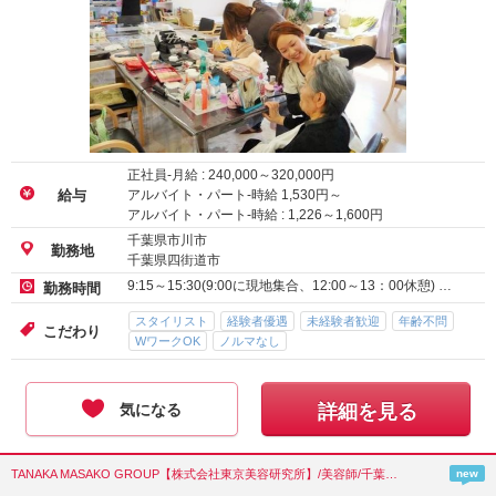
正社員-月給 :
240,000
～
320,000
円
アルバイト・パート-時給
1,530
円～
給与
アルバイト・パート-時給 :
1,226
～
1,600
円
千葉県市川市
勤務地
千葉県四街道市
9:15～15:30(9:00に現地集合、12:00～13：00休憩) …
勤務時間
スタイリスト
経験者優遇
未経験者歓迎
年齢不問
こだわり
WワークOK
ノルマなし
気になる
詳細を見る
TANAKA MASAKO GROUP【株式会社東京美容研究所】/美容師/千葉県(浦安市)
new