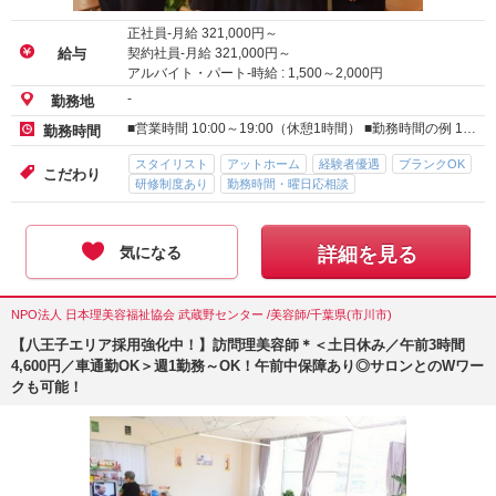
正社員-月給
321,000
円～
契約社員-月給
321,000
円～
給与
アルバイト・パート-時給 :
1,500
～
2,000
円
-
勤務地
■営業時間 10:00～19:00（休憩1時間） ■勤務時間の例 1…
勤務時間
スタイリスト
アットホーム
経験者優遇
ブランクOK
こだわり
研修制度あり
勤務時間・曜日応相談
気になる
詳細を見る
NPO法人 日本理美容福祉協会 武蔵野センター /美容師/千葉県(市川市)
【八王子エリア採用強化中！】訪問理美容師＊＜土日休み／午前3時間
4,600円／車通勤OK＞週1勤務～OK！午前中保障あり◎サロンとのWワー
クも可能！