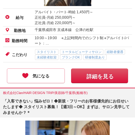
アルバイト・パート-時給
1,450
円～
正社員-月給
250,000
円～
給与
正社員-月給
220,000
円～
千葉県成田市 京成本線 公津の杜駅
勤務地
10:00～19:00 ※上記時間内でのシフト制 ※アルバイト/パ
勤務時間
ート：…
スタイリスト
トータルビューティサロン
経験者優遇
こだわり
未経験者歓迎
ブランクOK
研修制度あり
気になる
詳細を見る
株式会社Clan/HAIR DESIGN TRIP/美容師/千葉県(船橋市)
「入客できない」悩みゼロ！◆新規・フリーのお客様優先的にお任せい
たします◆ スタイリスト募集！【週3日～OK】まずは、サロン見学して
みませんか？＊