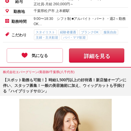
給与
正社員-月給
260,000
円～
千葉県松戸市 上本郷駅
勤務地
9:00〜18:30 シフト制 ■アルバイト・パート ・週2～勤務
勤務時間
OK…
スタイリスト
経験者優遇
ブランクOK
服装自由
こだわり
主婦・主夫歓迎
パパ・ママ歓迎
気になる
詳細を見る
株式会社エバーグリーン/美容師/千葉県(八千代市)
【スポット勤務も可能！】時給1,500円以上の好待遇！新店舗オープンに
伴い、スタッフ募集！一般の美容施術に加え、ウィッグカットも手掛け
る「ハイブリッドサロン」