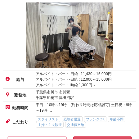
アルバイト・パート-日給 :
11,430
～
15,000
円
アルバイト・パート-日給 :
12,000
～
15,000
円
給与
アルバイト・パート-時給
1,300
円～
千葉県市川市 市川駅
勤務地
千葉県船橋市 津田沼駅
平日：10時～19時 (終わり時間は応相談可) 土日祝：9時
勤務時間
～19時 …
スタイリスト
経験者優遇
ブランクOK
年齢不問
こだわり
主婦・主夫歓迎
交通費支給