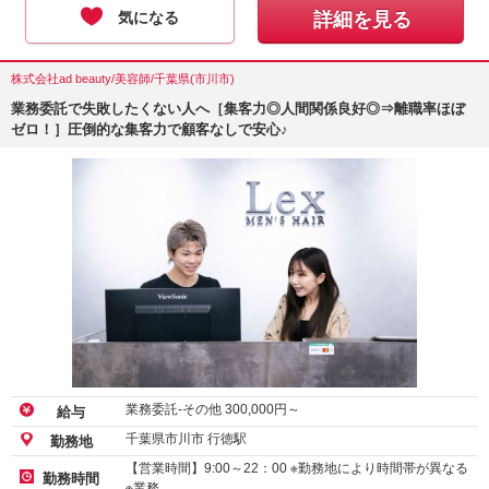
気になる
詳細を見る
株式会社ad beauty/美容師/千葉県(市川市)
業務委託で失敗したくない人へ［集客力◎人間関係良好◎⇒離職率ほぼ
ゼロ！］圧倒的な集客力で顧客なしで安心♪
業務委託-その他
300,000
円～
給与
千葉県市川市 行徳駅
勤務地
【営業時間】9:00～22：00 ※勤務地により時間帯が異なる
勤務時間
※業務…