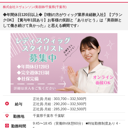
株式会社スヴェンソン/美容師/千葉県(千葉市)
◆年間休日120日以上◆【9割の方がウィッグ業界未経験入社】【ブラン
クOK】【賞与年1回あり】お客様の笑顔と「ありがとう」は「美容師と
して働き続けて良かった」と思える瞬間です♪
正社員-月給 :
303,700
～
332,500
円
正社員-月給 :
290,200
～
332,500
円
給与
正社員-月給 :
285,200
～
332,500
円
千葉県千葉市 千葉駅
勤務地
9:45〜18:45（実働8h/休憩60分） ■時短勤務制度あり 4・
勤務時間