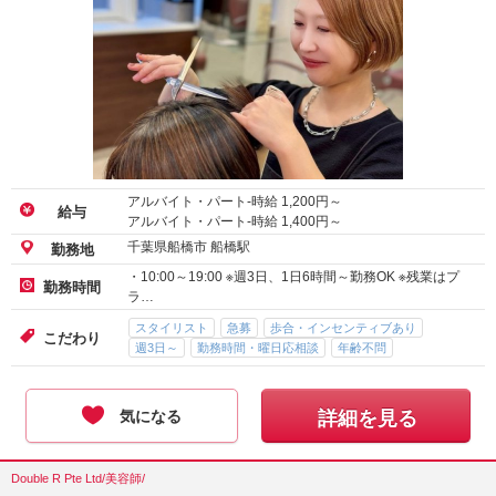
アルバイト・パート-時給
1,200
円～
給与
アルバイト・パート-時給
1,400
円～
千葉県船橋市 船橋駅
勤務地
・10:00～19:00 ※週3日、1日6時間～勤務OK ※残業はプ
勤務時間
ラ…
スタイリスト
急募
歩合・インセンティブあり
こだわり
週3日～
勤務時間・曜日応相談
年齢不問
気になる
詳細を見る
Double R Pte Ltd/美容師/