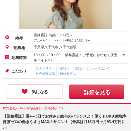
業務委託-時給
1,600
円～
給与
アルバイト・パート-時給
1,500
円～
千葉県八千代市 八千代台駅
勤務地
10：00～19：00 ・業務委託：ご予定に合わせて決定 ・ア
勤務時間
ルバイト/パ…
スタイリスト
高収入
週2日～
オープニング
こだわり
社会保険完備
研修制度あり
気になる
詳細を見る
株式会社ad beauty/美容師/千葉県(市川市)
【業務委託】週4～5日でお休みと給与のバランスよく働くもOK★離職率
ほぼゼロの働きやすさMAXのサロン！［最高は月18万円⇒月93.4万円に
♪］