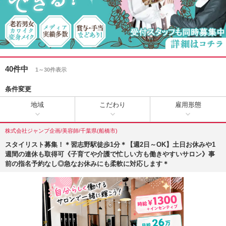
40件中
1～30件表示
条件変更
地域
こだわり
雇用形態
株式会社ジャンプ企画/美容師/千葉県(船橋市)
スタイリスト募集！＊習志野駅徒歩1分＊【週2日～OK】土日お休みや1
週間の連休も取得可《子育てや介護で忙しい方も働きやすいサロン》事
前の指名予約なし◎急なお休みにも柔軟に対応します＊