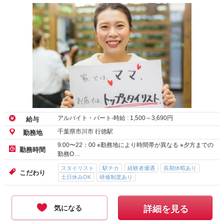
アルバイト・パート-時給 :
1,500
～
3,690
円
給与
千葉県市川市 行徳駅
勤務地
9:00〜22：00 ※勤務地により時間帯が異なる ※夕方までの
勤務時間
勤務O…
スタイリスト
駅チカ
経験者優遇
長期休暇あり
こだわり
土日休みOK
研修制度あり
気になる
詳細を見る