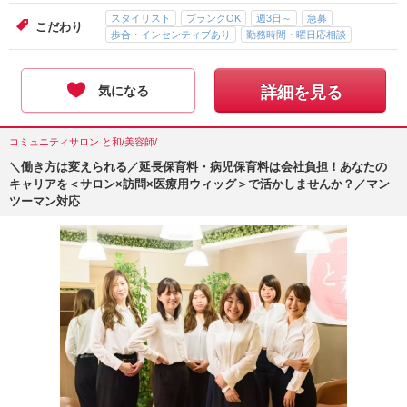
スタイリスト
ブランクOK
週3日～
急募
こだわり
歩合・インセンティブあり
勤務時間・曜日応相談
気になる
詳細を見る
コミュニティサロン と和/美容師/
＼働き方は変えられる／延長保育料・病児保育料は会社負担！あなたの
キャリアを＜サロン×訪問×医療用ウィッグ＞で活かしませんか？／マン
ツーマン対応