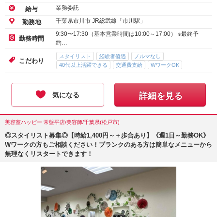
業務委託
給与
千葉県市川市 JR総武線「市川駅」
勤務地
9:30〜17:30（基本営業時間は10:00～17:00） ※最終予
勤務時間
約…
スタイリスト
経験者優遇
ノルマなし
こだわり
40代以上活躍できる
交通費支給
WワークOK
気になる
詳細を見る
美容室ハッピー 常盤平店/美容師/千葉県(松戸市)
◎スタイリスト募集◎【時給1,400円～＋歩合あり】《週1日～勤務OK》
Wワークの方もご相談ください！ブランクのある方は簡単なメニューから
無理なくリスタートできます！