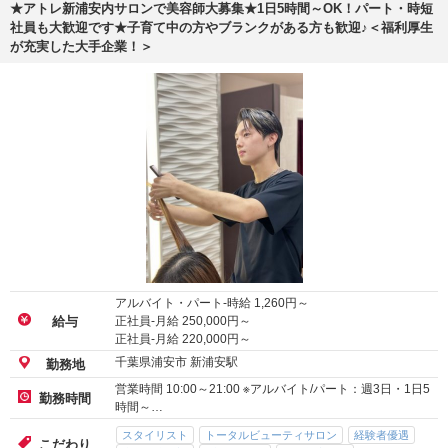
★アトレ新浦安内サロンで美容師大募集★1日5時間～OK！パート・時短
社員も大歓迎です★子育て中の方やブランクがある方も歓迎♪＜福利厚生
が充実した大手企業！＞
アルバイト・パート-時給
1,260
円～
正社員-月給
250,000
円～
給与
正社員-月給
220,000
円～
千葉県浦安市 新浦安駅
勤務地
営業時間 10:00～21:00 ※アルバイト/パート：週3日・1日5
勤務時間
時間～…
スタイリスト
トータルビューティサロン
経験者優遇
こだわり