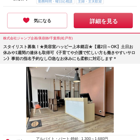
勤務時間・曜日応相談
主婦・主夫歓迎
気になる
詳細を見る
株式会社ジャンプ企画/美容師/千葉県(松戸市)
スタイリスト募集！★美容室ハッピー上本郷店★【週2日～OK】土日お
休みや1週間の連休も取得可《子育てや介護で忙しい方も働きやすいサロ
ン》事前の指名予約なし◎急なお休みにも柔軟に対応します＊
アルバイト・パート-時給 :
1,300
～
1,680
円