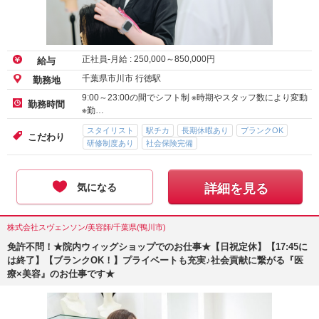
なれる会社を目指しています★
正社員-月給 :
250,000
～
850,000
円
給与
千葉県市川市 行徳駅
勤務地
9:00～23:00の間でシフト制 ※時期やスタッフ数により変動
勤務時間
※勤…
スタイリスト
駅チカ
長期休暇あり
ブランクOK
こだわり
研修制度あり
社会保険完備