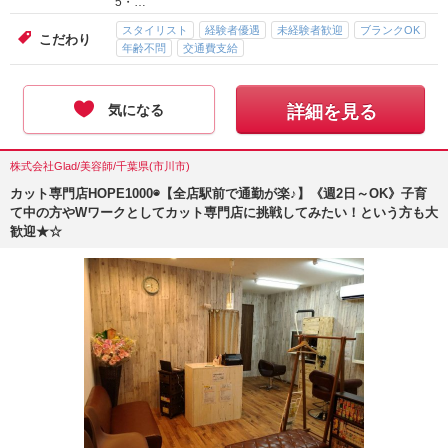
5・…
スタイリスト
経験者優遇
未経験者歓迎
ブランクOK
こだわり
年齢不問
交通費支給
気になる
詳細を見る
株式会社Glad/美容師/千葉県(市川市)
カット専門店HOPE1000◉【全店駅前で通勤が楽♪】《週2日～OK》子育
て中の方やWワークとしてカット専門店に挑戦してみたい！という方も大
歓迎★☆