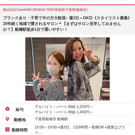
株式会社Clan/HAIR DESIGN TRIP/美容師/千葉県(船橋市)
ブランクあり・子育て中の方大歓迎♪ 週3日～OK◎《スタイリスト募集》
20年続く地域で愛されるサロン＊【まずはサロン見学してみません
か？】船橋駅徒歩1分で通いやすい！
アルバイト・パート-時給
1,200
円～
給与
アルバイト・パート-時給
1,400
円～
千葉県船橋市 船橋駅
勤務地
10:00～19:00 ※週3日、1日6時間～勤務OK ※残業はプラ
勤務時間
イ…