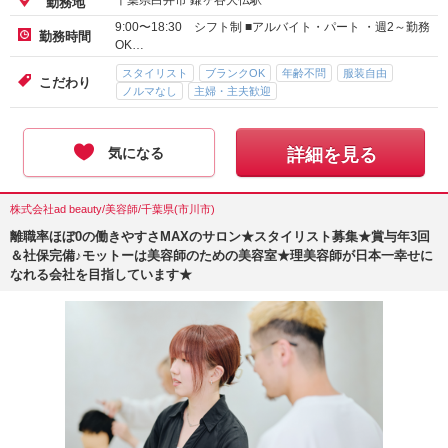
アルバイト・パート-時給 :
1,300
～
1,680
円
給与
正社員-月給
260,000
円～
千葉県白井市 鎌ヶ谷大仏駅
勤務地
9:00〜18:30 シフト制 ■アルバイト・パート ・週2～勤務
勤務時間
OK…
スタイリスト
ブランクOK
年齢不問
服装自由
こだわり
ノルマなし
主婦・主夫歓迎
気になる
詳細を見る
株式会社ad beauty/美容師/千葉県(市川市)
離職率ほぼ0の働きやすさMAXのサロン★スタイリスト募集★賞与年3回
＆社保完備♪モットーは美容師のための美容室★理美容師が日本一幸せに