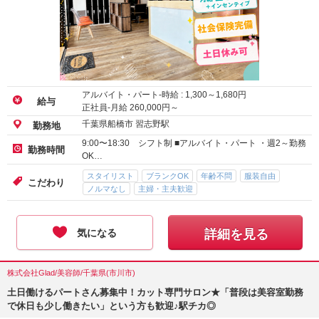
アルバイト・パート-時給 :
1,300
～
1,680
円
給与
正社員-月給
260,000
円～
千葉県船橋市 習志野駅
勤務地
9:00〜18:30 シフト制 ■アルバイト・パート ・週2～勤務
勤務時間
OK…
スタイリスト
ブランクOK
年齢不問
服装自由
こだわり
ノルマなし
主婦・主夫歓迎
気になる
詳細を見る
株式会社Glad/美容師/千葉県(市川市)
土日働けるパートさん募集中！カット専門サロン★「普段は美容室勤務
で休日も少し働きたい」という方も歓迎♪駅チカ◎