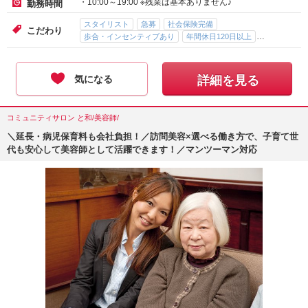
・10:00～19:00 ※残業は基本ありません♪
勤務時間
スタイリスト
急募
社会保険完備
こだわり
歩合・インセンティブあり
年間休日120日以上
完全週休二日制
気になる
詳細を見る
コミュニティサロン と和/美容師/
＼延長・病児保育料も会社負担！／訪問美容×選べる働き方で、子育て世
代も安心して美容師として活躍できます！／マンツーマン対応