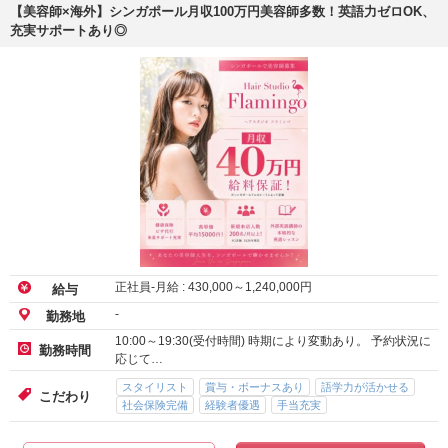
【美容師×海外】シンガポール月収100万円美容師多数！英語力ゼロOK、
充実サポートあり◎
正社員-月給 :
430,000
～
1,240,000
円
給与
-
勤務地
10:00～19:30(受付時間) 時期により変動あり。 予約状況に
勤務時間
応じて…
スタイリスト
賞与・ボーナスあり
語学力が活かせる
こだわり
社会保険完備
経験者優遇
手当充実