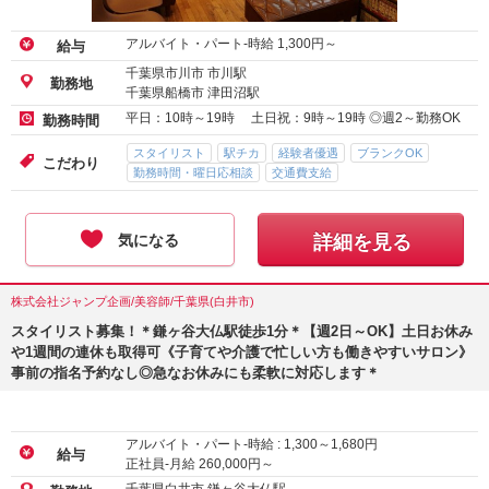
アルバイト・パート-時給
1,300
円～
給与
千葉県市川市 市川駅
勤務地
千葉県船橋市 津田沼駅
平日：10時～19時 土日祝：9時～19時 ◎週2～勤務OK
勤務時間
スタイリスト
駅チカ
経験者優遇
ブランクOK
こだわり
勤務時間・曜日応相談
交通費支給
気になる
詳細を見る
株式会社ジャンプ企画/美容師/千葉県(白井市)
スタイリスト募集！＊鎌ヶ谷大仏駅徒歩1分＊【週2日～OK】土日お休み
や1週間の連休も取得可《子育てや介護で忙しい方も働きやすいサロン》
事前の指名予約なし◎急なお休みにも柔軟に対応します＊