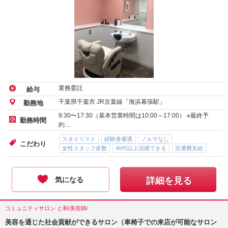
業務委託
給与
千葉県千葉市 JR京葉線「海浜幕張駅」
勤務地
9:30〜17:30（基本営業時間は10:00～17:00） ※最終予
勤務時間
約…
スタイリスト
経験者優遇
ノルマなし
こだわり
女性スタッフ多数
40代以上活躍できる
交通費支給
気になる
詳細を見る
コミュニティサロン と和/美容師/
美容を通じた社会貢献ができるサロン（車椅子での来店が可能なサロン