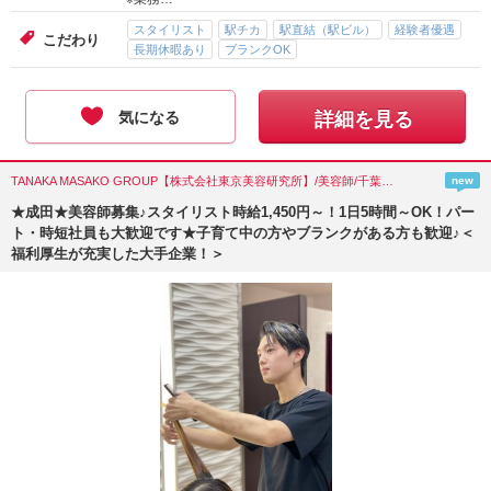
スタイリスト
駅チカ
駅直結（駅ビル）
経験者優遇
こだわり
長期休暇あり
ブランクOK
気になる
詳細を見る
TANAKA MASAKO GROUP【株式会社東京美容研究所】/美容師/千葉県(成田市)
new
★成田★美容師募集♪スタイリスト時給1,450円～！1日5時間～OK！パー
ト・時短社員も大歓迎です★子育て中の方やブランクがある方も歓迎♪＜
福利厚生が充実した大手企業！＞