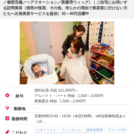
／個室完備／ヘアドネーション／医療用ウィッグ）｜ご自宅にお伺いす
る訪問美容（病気や怪我、その他、何らかの理由で美容室に行けない方
たちへ出張美容サービスを提供）30～40代活躍中
契約社員-月給
321,000
円～
アルバイト・パート-時給 :
1,500
～
2,000
円
給与
業務委託-時給 :
1,500
～
2,000
円
-
勤務地
営業時間10:00～19:00（休憩1時間） ※時短勤務制度あり
勤務時間
（10…
スタイリスト
アットホーム
経験者優遇
ブランクOK
こだわり