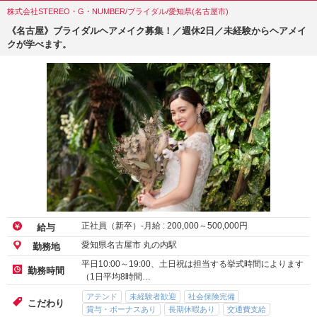
株式会社STEREO・G・NUMBER/ブライダル/愛知県(名古屋市)
《名古屋》ブライダルヘアメイク募集！／週休2日／未経験からヘアメイ
クが学べます。
正社員（新卒）-月給 :
200,000
～
500,000
円
給与
愛知県名古屋市 丸の内駅
勤務地
平日10:00～19:00、土日祝は担当する挙式時間によります
勤務時間
（1日平均8時間…
アテンド
未経験者歓迎
社会保険完備
こだわり
賞与・ボーナスあり
長期休暇あり
交通費支給