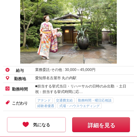
業務委託-その他 :
30,000
～
45,000
円
給与
愛知県名古屋市 丸の内駅
勤務地
■担当する挙式当日・リハーサルの日時のみ出勤 ・土日
勤務時間
祝：担当する挙式時間に応…
アテンド
交通費支給
勤務時間・曜日応相談
こだわり
経験者優遇
式場・ハウスウエディング
気になる
詳細を見る