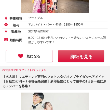
ブライダル
募集職種
アルバイト・パート-時給 :
1180
～
1850
円
給与
愛知県名古屋市
勤務地
9:00～18:00 ※半月ごとのシフト申請なのでスケジュール調
勤務時間
整がしやすいです！ …
気になる
詳細を見る
株式会社アロウブライト/ブライダル
【名古屋】ウエディング専門のフォトスタジオ／ブライダルヘアメイク
【月給25万円～ / 各種保険完備】新郎新婦にとって最幸の1日を一緒に創
るメンバーを募集！