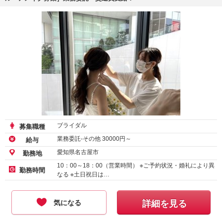
ブライダル
募集職種
業務委託-その他
30000
円～
給与
愛知県名古屋市
勤務地
10：00～18：00（営業時間） ※ご予約状況・婚礼により異
勤務時間
なる ※土日祝日は…
気になる
詳細を見る