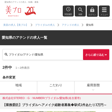
愛知県のアテンドの求人・転職・募集
閲覧履歴
検索
ログイン
メニュー
愛知県
美容の求人【美プロ】
ブライダルの求人
アテンドの求人
愛知県のアテンドの求人一覧
ブライダル/アテンド/愛知県
さらに絞り込む▼
2件中
1～2件表示
条件変更
地域
こだわり
雇用形態
株式会社STEREO・G・NUMBER/ブライダル/愛知県(名古屋市)
【業務委託】ブライダルヘアメイク経験者募集◆挙式1件あたり3万円～