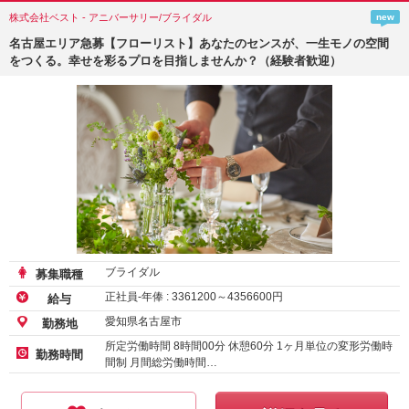
株式会社ベスト - アニバーサリー/ブライダル
new
名古屋エリア急募【フローリスト】あなたのセンスが、一生モノの空間
をつくる。幸せを彩るプロを目指しませんか？（経験者歓迎）
ブライダル
募集職種
正社員-年俸 :
3361200
～
4356600
円
給与
愛知県名古屋市
勤務地
所定労働時間 8時間00分 休憩60分 1ヶ月単位の変形労働時
勤務時間
間制 月間総労働時間…