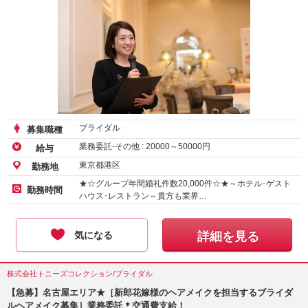
ブライダル
募集職種
業務委託-その他 :
20000
～
50000
円
給与
東京都港区
勤務地
★☆グループ年間婚礼件数20,000件☆★～ホテル･ゲスト
勤務時間
ハウス･レストラン～貴方も業界…
気になる
詳細を見る
株式会社トニーズコレクション/ブライダル
【急募】名古屋エリア★［新郎花嫁様のヘアメイクを担当するブライダ
ルヘアメイク募集］業務委託＊交通費支給！