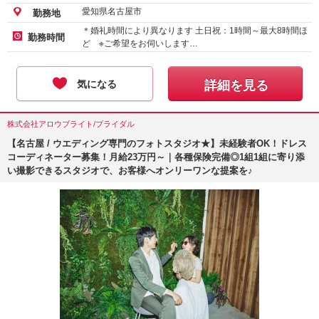
愛知県名古屋市
勤務地
＊婚礼時間により異なります 土日祝：1時間～最大8時間ほ
勤務時間
ど ※ご希望をお伺いします…
気になる
詳細を見る
株式会社アロウブライト/ブライダル
【名古屋 / ウエディング専門のフォトスタジオ★】未経験者OK！ドレス
コーディネーター募集！月給23万円～｜各種保険完備◎1組1組に寄り添
い撮影できるスタジオで、お客様へオンリーワンな提案を♪