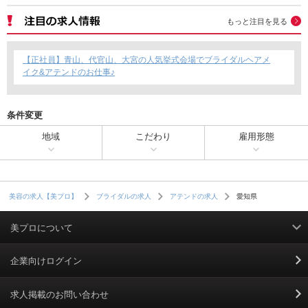
もっと注目を見る
【正社員】青山、代官山、大宮の人気挙式会場でブライダルヘアメ
イク&アテンドのお仕事♪
条件変更
地域
こだわり
雇用形態
愛知県
美容の求人【美プロ】
ブライダルの求人
アテンドの求人
美プロについて
利用規約
企業向けログイン
掲載規約
求人掲載のお問い合わせ