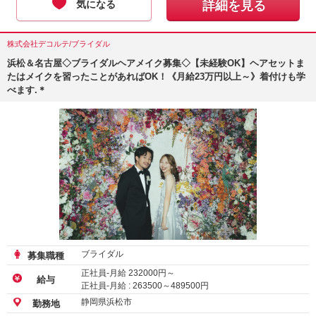
気になる
詳細を見る
株式会社デコルテ/ブライダル
浜松＆名古屋◇ブライダルヘアメイク募集◇【未経験OK】ヘアセットま
たはメイクを習ったことがあればOK！《月給23万円以上～》着付けも学
べます.＊
ブライダル
募集職種
正社員-月給
232000
円～
給与
正社員-月給 :
263500
～
489500
円
静岡県浜松市
勤務地