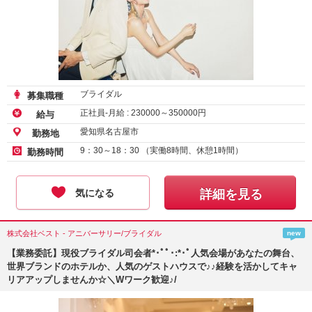
ブライダル
募集職種
正社員-月給 :
230000
～
350000
円
給与
愛知県名古屋市
勤務地
9：30～18：30 （実働8時間、休憩1時間）
勤務時間
気になる
詳細を見る
株式会社ベスト - アニバーサリー/ブライダル
new
【業務委託】現役ブライダル司会者*･ﾟﾟ･:*･ﾟ人気会場があなたの舞台、
世界ブランドのホテルか、人気のゲストハウスで♪♪経験を活かしてキャ
リアアップしませんか☆＼Wワーク歓迎♪/