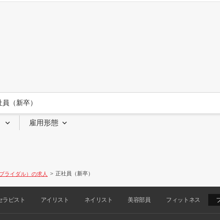
社員（新卒）
り
雇用形態
正社員（新卒）
ブライダル）の求人
セラピスト
アイリスト
ネイリスト
美容部員
フィットネス