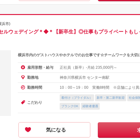
横浜市)
セルウェデイング＊◆＊【新卒生】◎仕事もプライベートもし
横浜市内のゲストハウスやホテルでのお仕事です☆チームワークを大切
正社員（新卒）-月給
円～
雇用形態・給与
235,000
神奈川県横浜市 センター南駅
勤務地
10：00～19：00 実働8時間 ※店舗により
勤務時間
着付け（ブライダル）
新卒・第二新卒歓迎
社会保
こだわり
ブランクOK
経験者優遇
気になる