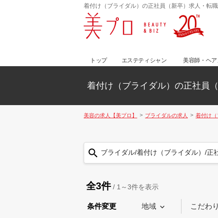
着付け（ブライダル）の正社員（新卒）求人・転職
トップ
エステティシャン
美容師・ヘア
着付け（ブライダル）の正社員
美容の求人【美プロ】
ブライダルの求人
着付け（
ブライダル/着付け（ブライダル）/正
全3件
/
1～3
件を表示
条件変更
地域
こだわ