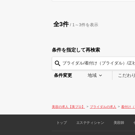
全3件
/
1～3
件を表示
条件を指定して再検索
ブライダル/着付け（ブライダル）/正
条件変更
地域
こだわ
美容の求人【美プロ】
ブライダルの求人
着付け（
トップ
エステティシャン
美容師