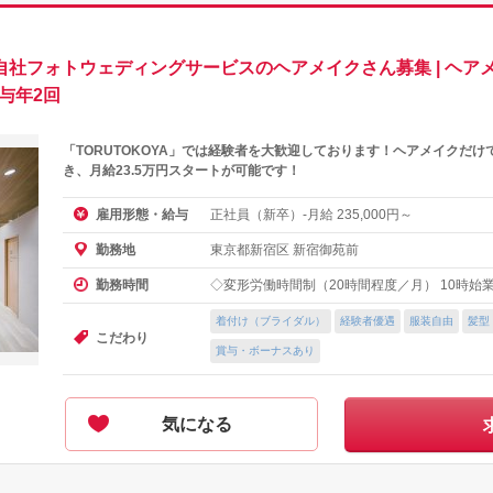
自社フォトウェディングサービスのヘアメイクさん募集 | ヘアメ
 賞与年2回
「TORUTOKOYA」では経験者を大歓迎しております！ヘアメイクだ
き、月給23.5万円スタートが可能です！
正社員（新卒）-月給
円～
雇用形態・給与
235,000
東京都新宿区 新宿御苑前
勤務地
◇変形労働時間制（20時間程度／月） 10時始
勤務時間
着付け（ブライダル）
経験者優遇
服装自由
髪型
こだわり
賞与・ボーナスあり
気になる