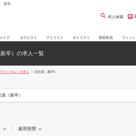
・募集
求人検索
メイク
セラピスト
アイリスト
ネイリスト
美容部員
フィット
（新卒）の求人一覧
正社員（新卒）
ブライダル）の求人
社員（新卒）
り
雇用形態