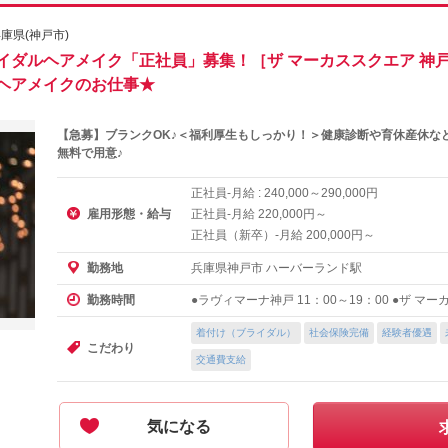
庫県(神戸市)
イダルヘアメイク「正社員」募集！［ザ マーカススクエア 神
ヘアメイクのお仕事★
【急募】ブランクOK♪＜福利厚生もしっかり！＞健康診断や育休産休な
無料で用意♪
正社員-月給 :
～
円
240,000
290,000
雇用形態・給与
正社員-月給
円～
220,000
正社員（新卒）-月給
円～
200,000
兵庫県神戸市 ハーバーランド駅
勤務地
●ラヴィマーナ神戸 11：00～19：00 ●ザ マ
勤務時間
着付け（ブライダル）
社会保険完備
経験者優遇
こだわり
交通費支給
気になる