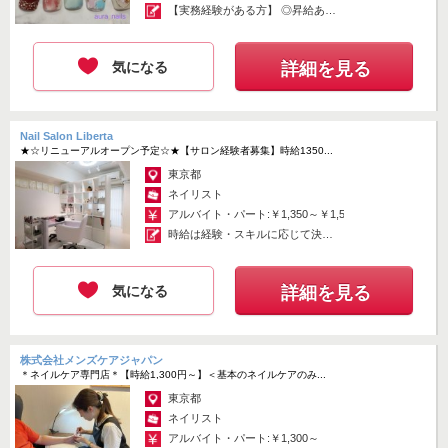
【実務経験がある方】 ◎昇給あり
◎...
ジェルも爪に優しいジェルを使用。下処理＆オフ時に爪を削らないた
め、自爪に負担をかけません。
気になる
詳細を見る
デザインはストーンやスタッズ・ネイルシールを活用したものから今
のトレンドを取り入れたものまで約60種類、また、シンプルなワンカ
ラーやラメグラデーションなどもご用意しています。
今までの経験を生かして新しいデザインなども考えていただけます。
Nail Salon Liberta
★☆リニューアルオープン予定☆★【サロン経験者募集】時給1350...
東京都
★【安心して長く働ける】★
ネイリスト
アルバイト・パート:￥1,350～￥1,500
大手企業イオンならではの「働きやすさ」「充実の福利厚生」が魅力
時給は経験・スキルに応じて決定
です♪
します。 ...
☆社会保険完備！
☆賞与あり
気になる
詳細を見る
☆各種手当
☆オトクなイオンでの買物割引制度あり♪
また、総合共済会の「イオングッドライフクラブ」に加入できます。
大企業という安定感のもと、将来も続けていけるネイリストを目指し
株式会社メンズケアジャパン
＊ネイルケア専門店＊【時給1,300円～】＜基本のネイルケアのみ...
ませんか？
東京都
ネイリスト
★【チャレンジできる環境！】★
アルバイト・パート:￥1,300～