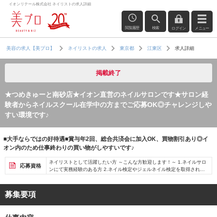
イオンリテール株式会社 ネイリストの求人詳細
閲覧履歴
検索
ログイン
メニュー
求人詳細
美容の求人【美プロ】
ネイリストの求人
東京都
江東区
掲載終了
★つめきゅーと南砂店★イオン直営のネイルサロンです★サロン経
験者からネイルスクール在学中の方までご応募OK◎チャレンジしや
すい環境です♪
■大手ならではの好待遇■賞与年2回、総合共済会に加入OK、買物割引あり◎イ
オン内のため仕事終わりの買い物がしやすいです♪
ネイリストとして活躍したい方 ～こんな方歓迎します！～ 1.ネイルサロ
応募資格
ンにて実務経験のある方 2.ネイル検定やジェルネイル検定を取得されて
いる方 3.ネイルスクールに通っていたブランクのある方（在学中の学生
さん） 4.ネイルが大好きで趣味でセルフネイルなど普段からしている方
募集要項