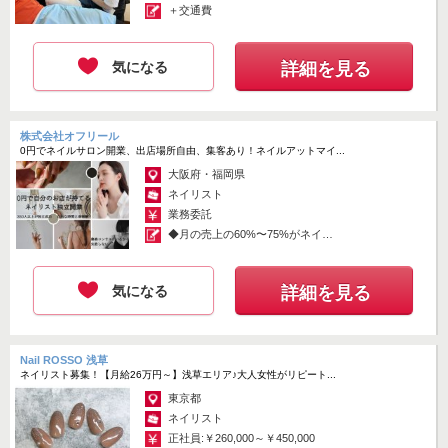
＋交通費
「つめきゅーと」が今後さらに拡大するために、是非あなたの実力を
発揮してみて下さい。
安心して店舗運営に携われるよう本部がしっかりサポートしていきま
気になる
詳細を見る
すが、「こんなお店にしたい」というイメージも大切。
周囲とコミュニケーションをとり、アイデアを出しあい、一歩ずつ形
にしていきましょう。
株式会社オフリール
まだまだ新しいネイルサロンだからこそ、できることはたくさん。
0円でネイルサロン開業、出店場所自由、集客あり！ネイルアットマイ...
やりたかったことに、ぜひチャレンジしてくださいね。
大阪府・福岡県
当店は無資格でもOK◎入社後すぐに1ヶ月ほどの研修を受けて頂きま
ネイリスト
す。
業務委託
研修を受けて頂き、社内検定に合格すると店舗OJTに進みます。店舗
◆月の売上の60%〜75%がネイリ
ストさ...
OJTが終了すると晴れてお客さまデビュー☆
気になる
採用に関する質問など、お気軽にお問い合わせください。
詳細を見る
みなさまのご応募お待ちしています。
Nail ROSSO 浅草
ネイリスト募集！【月給26万円～】浅草エリア♪大人女性がリピート...
東京都
ネイリスト
正社員:￥260,000～￥450,000