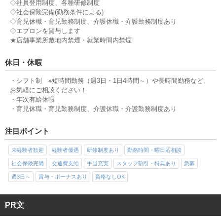
◇社員登用制度、各種研修制度
◇社会保険完備(勤務条件による)
◇育児休職・育児勤務制度、介護休職・介護勤務制度あり
◇エプロンを貸与します
★店舗事業所敷地内禁煙・就業時間内禁煙
休日・休暇
・シフト制 ※短時間勤務（週3日・1日4時間～）や長時間勤務など、
お気軽にご相談ください！
・年次有給休暇
・育児休職・育児勤務制度、介護休職・介護勤務制度あり
注目ポイント
未経験者歓迎
経験者優遇
研修制度あり
勤務時間・曜日応相談
社会保険完備
交通費支給
手当充実
スタッフ割引・特典あり
急募
週3日～
賞与・ボーナスあり
資格なしOK
PR文