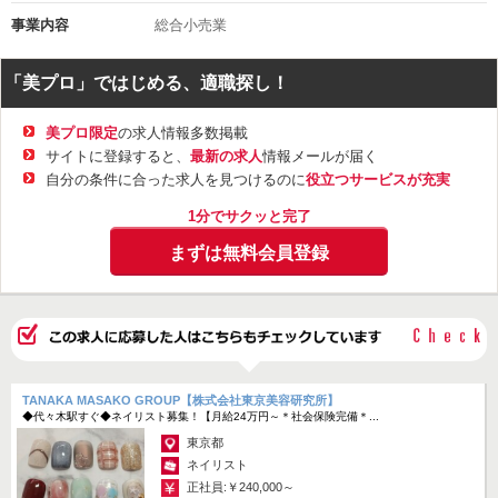
イルサロンです。
事業内容
総合小売業
未経験でも、無資格でも大丈夫!!
ネイリストデビューまで約2～3カ月(経験により異なります)、しっか
「美プロ」ではじめる、適職探し！
り研修期間を設けています。
イオン本社での研修を1カ月、さらに店舗で実践的研修をおこなうこ
美プロ限定
の求人情報多数掲載
とで自信をもってデビューできます。
サイトに登録すると、
最新の求人
情報メールが届く
色々なキャリアプランやライフスタイルに合わせた働き方を相談させ
ていただきますので、気軽に応募して下さい。
自分の条件に合った求人を見つけるのに
役立つサービスが充実
1分でサクッと完了
入社後のステップアップも充実!!
知識と技能の習得に合わせて毎年昇給も見込まれます。
まずは無料会員登録
最初は短時間でスタートしてもお子様の成長に合わせて、社会保険加
入も可能です。
★【つめきゅーとについて】★
イオンが千葉・東京・埼玉・神奈川エリアで運営するネイルサロンで
TANAKA MASAKO GROUP【株式会社東京美容研究所】
す！
◆代々木駅すぐ◆ネイリスト募集！【月給24万円～＊社会保険完備＊...
東京都
「スピーディ」「プチプライス」「クオリティ」を大切にしており、
ネイリスト
気軽に手頃にジェルネイルをお楽しみいただけるサロンとして、地域
正社員:￥240,000～
の方に多くご利用いただいております。