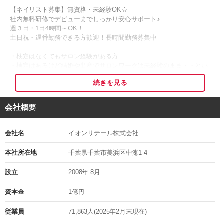
【ネイリスト募集】無資格・未経験OK☆
社内無料研修でデビューまでしっかり安心サポート♪
週３日・1日4時間～OK！
土日祝・遅番勤務できる方歓迎！長時間勤務募集中
・検定はなくてもサロン経験がある方
・検定はあるけど結婚や出産でサロンワークは未経験のまま・・とい
う方
続きを見る
・ネイルが大好き☆趣味でセルフネイルしてるけどいつかネイリスト
になりたいと思っていた方！
・もちろん、ネイリスト未経験者もOK！
会社概要
「つめきゅーと」でネイリストとして一緒に働きませんか？
会社名
イオンリテール株式会社
『つめきゅーと to make cute 』
本社所在地
千葉県千葉市美浜区中瀬1-4
指先にあなたらしいCUTEを作るお手伝い♪♪♪
仕事に勉強にお出かけに…。女性のプライベートは忙しいもの。
設立
2008年 8月
そんな日々の中でも、時間やお金をあまり気にせず、指先のオシャレ
を気軽に楽しみたい！
資本金
1億円
「つめきゅーと」はそんな多くの女性の思いを叶える為に気軽に立ち
寄れるサロンとして化粧品売場の中で展開しています。
従業員
71,863人(2025年2月末現在)
スピーディでプチプライスだけど本格的なジェルネイルを楽しめるネ