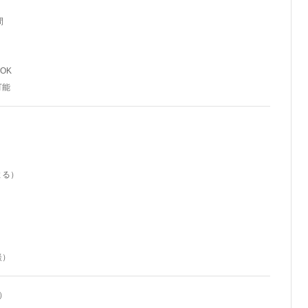
間
OK
可能
よる）
談）
）