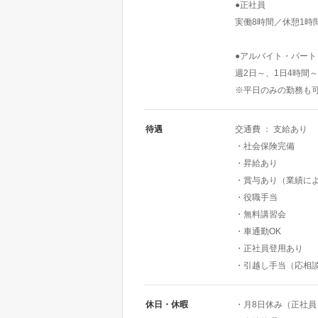
●正社員
実働8時間／休憩1時
●アルバイト・パート
週2日～、1日4時間～
※平日のみの勤務も
待遇
交通費 ： 支給あり
・社会保険完備
・昇給あり
・賞与あり（業績に
・役職手当
・無料講習会
・車通勤OK
・正社員登用あり
・引越し手当（応相
休日・休暇
・月8日休み（正社員