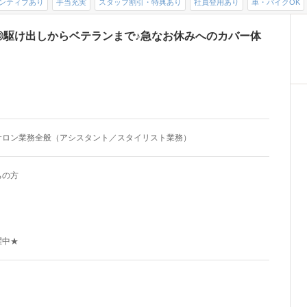
ンティブあり
手当充実
スタッフ割引・特典あり
社員登用あり
車・バイクOK
◎駆け出しからベテランまで♪急なお休みへのカバー体
サロン業務全般（アシスタント／スタイリスト業務）
ちの方
躍中★