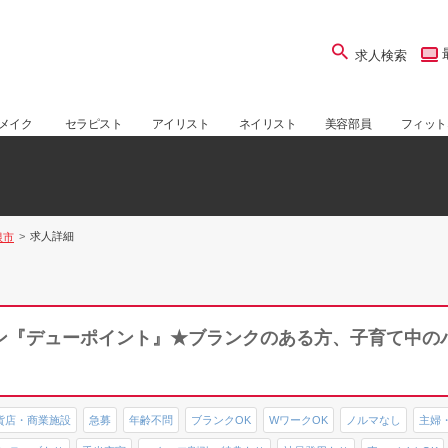
求人検索
メイク
セラピスト
アイリスト
ネイリスト
美容部員
フィット
求人詳細
根市
ン『デューポイント』★ブランクのある方、子育て中の
貨店・商業施設
急募
年齢不問
ブランクOK
WワークOK
ノルマなし
主婦