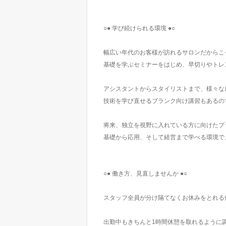
○● 学び続けられる環境 ●○
幅広い年代のお客様が訪れるサロンだからこ
基礎を学ぶセミナーをはじめ、早切りやトレ
アシスタントからスタイリストまで、様々な
技術を学び直せるブランク向け講習もあるの
将来、独立を視野に入れている方に向けたプ
基礎から応用、そして経営まで学べる環境で
○● 働き方、見直しませんか ●○
スタッフ全員が分け隔てなくお休みをとれる
出勤中もきちんと1時間休憩を取れるように