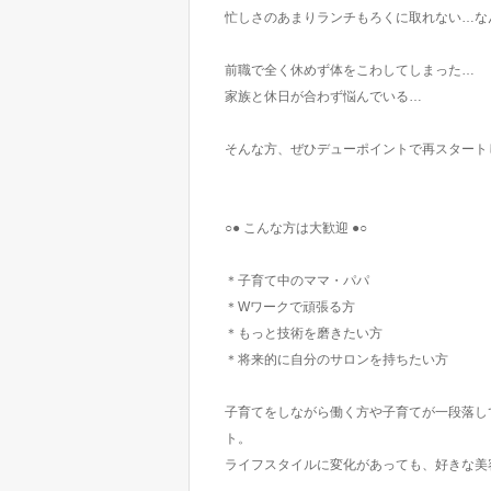
忙しさのあまりランチもろくに取れない…な
前職で全く休めず体をこわしてしまった…
家族と休日が合わず悩んでいる…
そんな方、ぜひデューポイントで再スタート
○● こんな方は大歓迎 ●○
＊子育て中のママ・パパ
＊Wワークで頑張る方
＊もっと技術を磨きたい方
＊将来的に自分のサロンを持ちたい方
子育てをしながら働く方や子育てが一段落し
ト。
ライフスタイルに変化があっても、好きな美