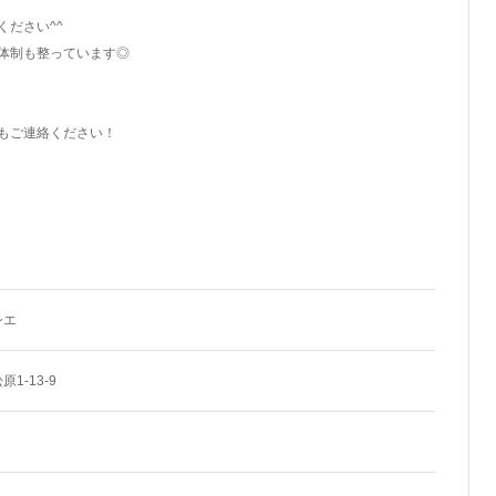
ださい^^
体制も整っています◎
もご連絡ください！
シエ
1-13-9