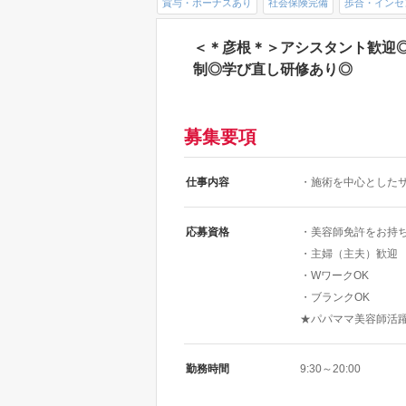
賞与・ボーナスあり
社会保険完備
歩合・インセ
＜＊彦根＊＞アシスタント歓迎
制◎学び直し研修あり◎
募集要項
仕事内容
・施術を中心とした
応募資格
・美容師免許をお持
・主婦（主夫）歓迎
・WワークOK
・ブランクOK
★パパママ美容師活
勤務時間
9:30～20:00