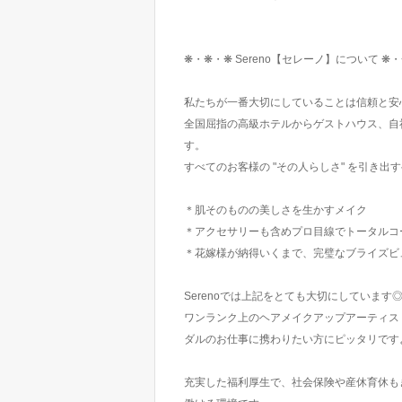
❋・❋・❋ Sereno【セレーノ】について ❋
私たちが一番大切にしていることは信頼と安
全国屈指の高級ホテルからゲストハウス、自
す。
すべてのお客様の "その人らしさ" を引き出
＊肌そのものの美しさを生かすメイク
＊アクセサリーも含めプロ目線でトータルコ
＊花嫁様が納得いくまで、完璧なブライズビ
Serenoでは上記をとても大切にしています
ワンランク上のヘアメイクアップアーティス
ダルのお仕事に携わりたい方にピッタリです
充実した福利厚生で、社会保険や産休育休も