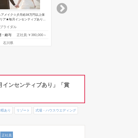
ヘアメイク☆彡月給38万円以上保
単発勤務OK！■神田明神■七五三ヘアメイクス
リア★毎月インセンティブあり...
タッフ募集！10～11月のみのお仕事で...
ブライダル
美容師
職種
正社員:￥380,000～
業務委託:￥15,000～￥18,
態・給与
雇用形態・給与
石川県
東京都
勤務地
毎月インセンティブあり」「賞
休暇あり
リゾート
式場・ハウスウエディング
正社員