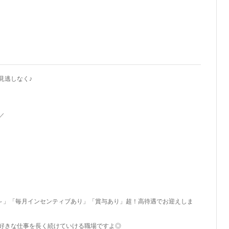
見逃しなく♪
／
円～」「毎月インセンティブあり」「賞与あり」超！高待遇でお迎えしま
好きな仕事を長く続けていける職場ですよ◎