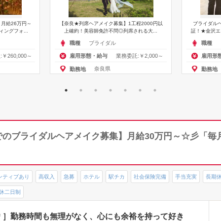
月給26万円～
【奈良★列席ヘアメイク募集】1工程2000円以
ブライダル
ングフォ...
上確約！美容師免許不問◎列席される大...
証！★金沢エ
ブライダル
職種
職種
￥260,000～
業務委託:￥2,000～
雇用形態・給与
雇用形
奈良県
勤務地
勤務地
ルでのブライダルヘアメイク募集】月給30万円～☆彡「
ンティブあり
高収入
急募
ホテル
駅チカ
社会保険完備
手当充実
長期
休二日制
＊］勤務時間も無理がなく、心にも余裕を持って好き