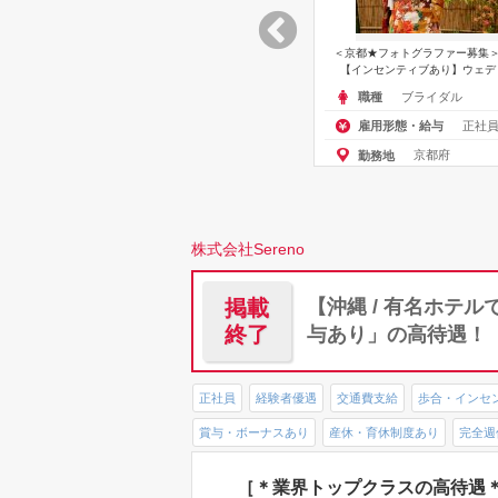
＜京都エリア＞【フォトウェディングでのヘア
＜京都★フォトグラファー募集＞
メイク募集】月給28万円★無理なく、笑顔...
【インセンティブあり】ウェディ
ブライダル
ブライダル
職種
職種
正社員:￥280,000～
正社員:
雇用形態・給与
雇用形態・給与
京都府
京都府
勤務地
勤務地
株式会社Sereno
掲載
【沖縄 / 有名ホテ
終了
与あり」の高待遇！
正社員
経験者優遇
交通費支給
歩合・インセ
賞与・ボーナスあり
産休・育休制度あり
完全週
［＊業界トップクラスの高待遇