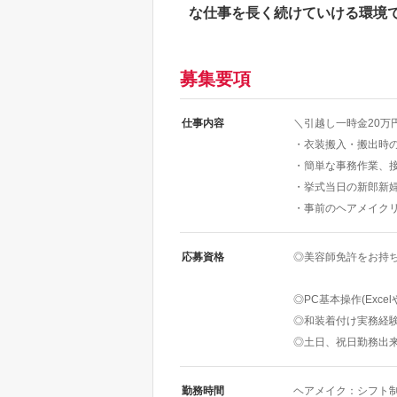
な仕事を長く続けていける環境
募集要項
仕事内容
＼引越し一時金20万
・衣装搬入・搬出時
・簡単な事務作業、
・挙式当日の新郎新
・事前のヘアメイク
応募資格
◎美容師免許をお持
◎PC基本操作(Exce
◎和装着付け実務経
◎土日、祝日勤務出
勤務時間
ヘアメイク：シフト