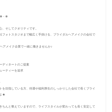
・❋・❋
心、そしてクオリティです。
社フォトスタジオまで幅広く手掛ける、ブライダルヘアメイクの会社で
すヘアメイク企業で一緒に働きませんか♪
ーディネートのご提案
ューティーを追求
◎
トを目指している方、待遇や福利厚生のしっかりした会社で長くブライ
よ★
きちんと整えていますので、ライフスタイルが変わっても長く安定して