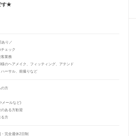
です★
円あり／
のチェック
接客業務
婦様のヘアメイク、フィッティング、アテンド
リハーサル、前撮りなど
ちの方
lやメールなど)
験のある方歓迎
来る方
制・完全週休2日制