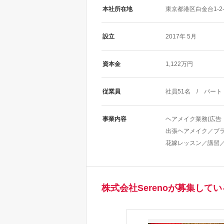
本社所在地
東京都港区白金台1-2-
設立
2017年 5月
資本金
1,122万円
従業員
社員51名 / パート
事業内容
ヘアメイク業務(広告
出張ヘアメイク／ブ
花嫁レッスン／講習
株式会社Serenoが募集して