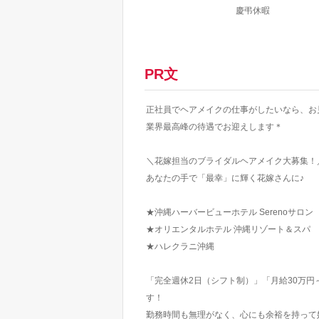
慶弔休暇
PR文
正社員でヘアメイクの仕事がしたいなら、お
業界最高峰の待遇でお迎えします＊
＼花嫁担当のブライダルヘアメイク大募集！
あなたの手で「最幸」に輝く花嫁さんに♪
★沖縄ハーバービューホテル Serenoサロン
★オリエンタルホテル 沖縄リゾート＆スパ
★ハレクラニ沖縄
「完全週休2日（シフト制）」「月給30万
す！
勤務時間も無理がなく、心にも余裕を持って