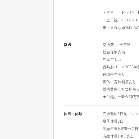
・平日 10：30～
・土日祝 9：00～1
※土日祝は婚礼対応
待遇
交通費 ： 全支給
社会保険完備
昇給年１回
賞与あり ※2023
役職手当あり
産休・育休制度あり
帰省費用会社負担あ
★引越し一時金20万
休日・休暇
完全週休2日制（シフ
夏季休暇5日
年始年末休暇5〜７日
有給休暇10日以上