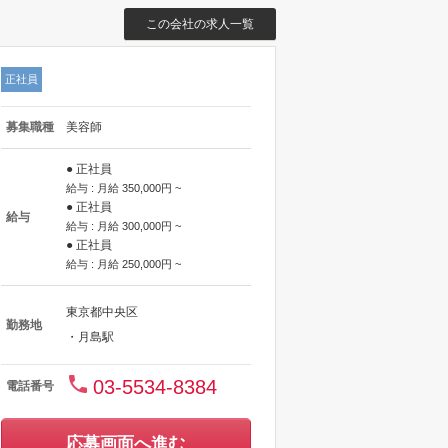
この会社の求人一覧
正社員
募集職種
美容師
● 正社員
給与 : 月給 350,000円 ~
● 正社員
給与
給与 : 月給 300,000円 ~
● 正社員
給与 : 月給 250,000円 ~
東京都中央区
勤務地
・月島駅
03-5534-8384
電話番号
応募画面へ進む