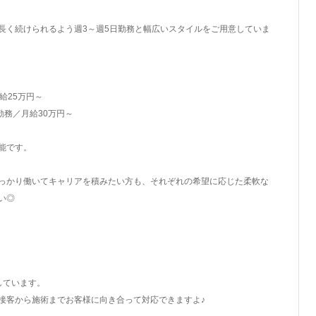
長く続けられるよう週3～週5日勤務と幅広いスタイルをご用意していま
給25万円～
勤務／月給30万円～
能です。
っかり働いてキャリアを積みたい方も、それぞれの希望に応じた柔軟な
い◎
しています。
接客から施術までお客様に向き合って対応できますよ♪