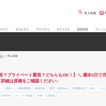
求人検索
メイク
セラピスト
アイリスト
ネイリスト
美容部員
フィット
求人詳細
央区
？プライベート重視？どちらもOK！】＼ 週休3日で月30
！詳細は原稿をご確認ください♪
～
高収入
経験者優遇
服装自由
髪型・髪色自由
交通費支給
歩合・インセ
ン見学OK
パパ・ママ歓迎
主婦・主夫歓迎