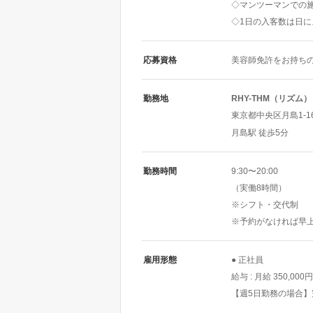
◇マンツーマンでの
◇1日の入客数は日に
応募資格
美容師免許をお持ち
勤務地
RHY-THM（リズム）
東京都中央区月島1-16-
月島駅 徒歩5分
勤務時間
9:30〜20:00
（実働8時間）
※シフト・交代制
※予約がなければ早上
雇用形態
● 正社員
給与 : 月給 350,000円
【週5日勤務の場合】