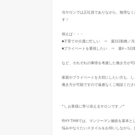
当サロンでは正社員でありながら、無理なく
す！
例えば・・・
■子育てや介護に忙しい ⇒ 週3日勤務／月
■プライベートを重視したい ⇒ 週4～5日
など、それぞれの事情を考慮した働き方が可
家庭やプライベートを大切にしたい方も、し
働き方が可能ですので遠慮なくご相談くださ
*＼ お客様に寄り添えるサロンです ／*
RHY-THMでは、マンツーマン施術を基本と
悩みやなりたいスタイルをお伺いしながら、