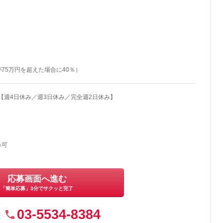
75万円を超えた場合に40％）
【週4日休み／週3日休み／完全週2日休み】
み可
応募画面へ進む
「簡単応募」3分でサクッと完了
03-5534-8384