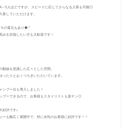
は4～5人ほどですが、スピードに応じてさらなる入客も可能◎
入客していただけます。
％の還元もあり◆.*
高みを目指したい方も大歓迎です！
の動線を意識した広々とした空間。
ゆったりとおくつろぎいただいています。
ャンプー台も導入しました！
ンプーできるので、お客様もスタイリストも楽チン◎
大好評です♪
ューも幅広く展開中で、特に女性のお客様に好評です＾＾