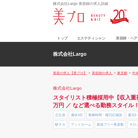
株式会社Largo 美容師の求人詳細
トップ
エステティシャン
美容師・ヘア
株式会社Largo
美容の求人【美プロ】
美容師の求人
東京都
中
株式会社Largo
スタイリスト積極採用中【収入重視
万円 ／ など選べる勤務スタイル
正社員
週休3日
勤務時間・曜日応相談
週3日
駅チカ
アットホーム
新規フリー客多数
サロ