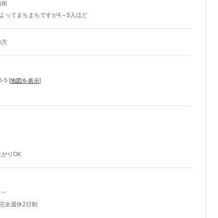
施術
よってまちまちですが4～5人ほど
の方
5 [
]
地図を表示
がりOK
 ~
完全週休2日制