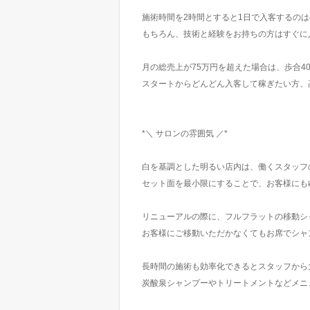
施術時間を2時間とすると1日で入客するの
もちろん、技術と経験をお持ちの方はすぐに
月の総売上が75万円を超えた場合は、歩合40
スタートからどんどん入客して稼ぎたい方、
*＼ サロンの雰囲気 ／*
白を基調とした明るい店内は、働くスタッフ
セット面を最小限にすることで、お客様にも
リニューアルの際に、フルフラットの移動シ
お客様にご移動いただかなくてもお席でシャ
長時間の施術も効率化できるとスタッフから
炭酸泉シャンプーやトリートメントなどメニ