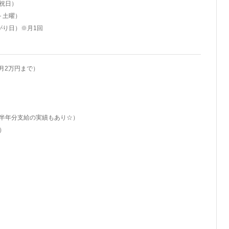
＋祝日）
日＋土曜）
早上がり日）※月1回
（月2万円まで）
（半年分支給の実績もあり☆）
）