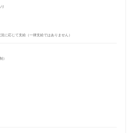
あり
状況に応じて支給（一律支給ではありません）
制）