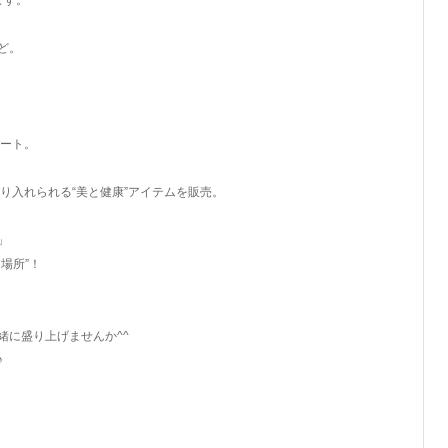
ます。
ど。
ポート。
り入れられる“美と健康”アイテムを販売。
」
場所”！
緒に盛り上げませんか^^
♪