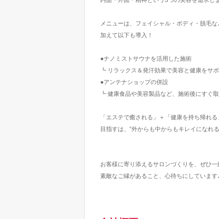
内面・外面・精神という3つの美容を追求し
メニューは、フェイシャル・ボディ・脱毛な
加えて以下も導入！
●ナノミストサウナを活用した施術
┗ リラックス＆発汗効果で美容と健康をサ
●アンテナショップの併設
┗ 健康食品や美容製品など、施術後にすぐ取
「エステで癒される」＋「健康を持ち帰れる
目指すは、“外からも中からもキレイになれる
お客様に寄り添えるサロンづくりを、ぜひ一
素敵なご縁があること、心待ちにしています