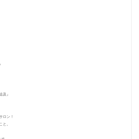
↗
♪
追及』
サロン！
こと。