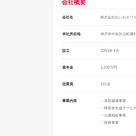
会社概要
会社名
株式会社れいわホワ
本社所在地
神戸市中央区元町通4-
設立
2003年 4月
資本金
1,200万円
従業員
101名
事業内容
・美容健康事業
・障害者支援サービ
・介護福祉事業
・医療事業