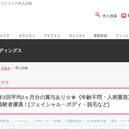
セラピストの求人詳細
求人検索
メイク
セラピスト
アイリスト
ネイリスト
美容部員
フィット
ディングス
求人詳細
大阪市
ングス
・年2回平均2ヶ月分の賞与あり☆★《年齢不問・人柄重
経験者優遇！[フェイシャル・ボディ・脱毛など]
卒歓迎
ノルマなし
女性スタッフ多数
交通費支給
社会保険完備
賞与・ボー