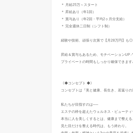
＊ 月給25万～スタート
＊ 昇給あり（年1回）
＊ 賞与あり（年2回・平均2ヶ月分支給）
＊ 完全週休二日制（シフト制）
経験や技術、頑張り次第で【月28万円】も◎
昇給＆賞与もあるため、モチベーションUP
プライベートの時間もしっかり確保できます
《◆コンセプト ◆》
コンセプトは『美と健康、長生き、若返りの
私たちが目指すのは──
エステの枠を超えたウェルネス・ビューティ
本当に人を美しくするとは、健康まで整える
見た目だけを整える時代は、もう終わり。