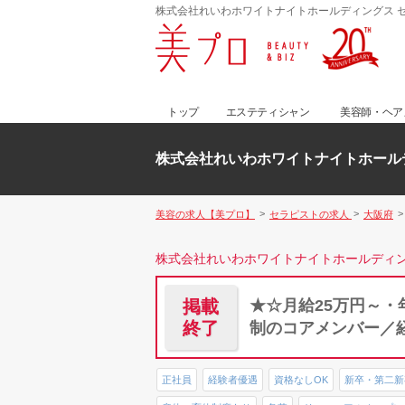
株式会社れいわホワイトナイトホールディングス 
トップ
エステティシャン
美容師・ヘア
株式会社れいわホワイトナイトホール
美容の求人【美プロ】
セラピストの求人
大阪府
株式会社れいわホワイトナイトホールディ
掲載
★☆月給25万円～
終了
制のコアメンバー／
正社員
経験者優遇
資格なしOK
新卒・第二新