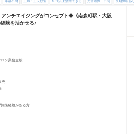
年齢不問
主婦・主夫歓迎
40代以上活躍できる
完全週休二日制
長期休暇あ
、アンチエイジングがコンセプト◆《南森町駅・大阪
の経験を活かせる♪
サロン業務全般
販売
業
ず施術経験がある方