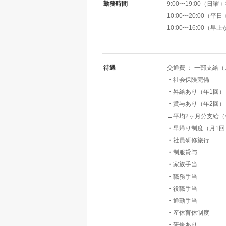
勤務時間
9:00〜19:00（日曜
10:00〜20:00（平
10:00〜16:00（
待遇
交通費 ： 一部支給
・社会保険完備
・昇給あり（年1回）
・賞与あり（年2回）
→平均2ヶ月分支給
・早帰り制度（月1回
・社員研修旅行
・制服貸与
・家族手当
・職務手当
・役職手当
・通勤手当
・産休育休制度
・研修あり