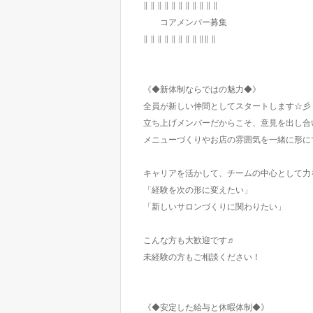
∥ ∥ ∥ ∥ ∥ ∥ ∥ ∥ ∥ ∥ ∥
コアメンバー募集
∥ ∥ ∥ ∥ ∥ ∥ ∥ ∥ ∥∥ ∥
《◆新体制ならではの魅力◆》
全員が新しい仲間としてスタートします☆彡
立ち上げメンバーだからこそ、意見を出し合
メニューづくりやお店の雰囲気を一緒に形に
キャリアを活かして、チームの中心として力
「経験を次の形に変えたい」
「新しいサロンづくりに関わりたい」
こんな方も大歓迎です♬
未経験の方もご相談ください！
《◆安定した給与と休暇体制◆》