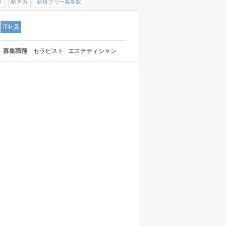
り
駅チカ
新規フリー客多数
正社員
募集職種
セラピスト
エステティシャン
|