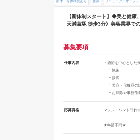
産休・育休制度あり
急募
リニューアルオープン
【新体制スタート】◆美と健康
天満宮駅 徒歩3分》美容業界で
募集要項
仕事内容
・施術を中心とした
┗ 施術
┗ 接客
┗ 美容・化粧品の
┗ お掃除や事務作
応募資格
マシン・ハンド問わ
★年齢不問★