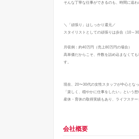
そんな丁寧な仕事ができるのも、時間に追わ
＼「頑張り」はしっかり還元／
スタイリストとしての頑張りは歩合（10～3
月収例：約40万円（売上80万円の場合）
高単価だからこそ、件数を詰め込まなくても
す。
現在、20〜30代の女性スタッフが中心とな
「楽しく、穏やかに仕事をしたい」という想
産休・育休の取得実績もあり、ライフステー
会社概要