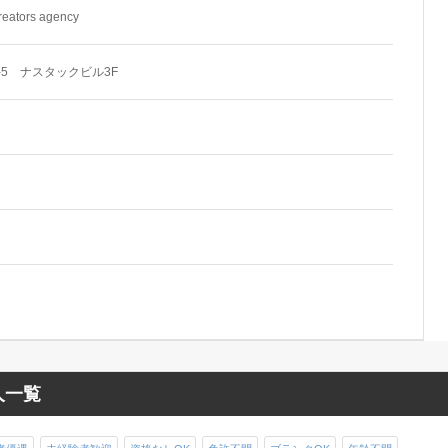
tors agency
-5 ナスタックビル3F
人一覧