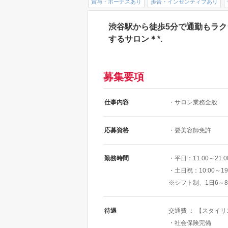
賞与・ボーナスあり
歩合・インセンティブあり
渋谷駅から徒歩5分で通勤もラク
するサロン＊*.
募集要項
仕事内容
・サロン業務全般
応募資格
・要美容師免許
勤務時間
・平日：11:00～21:0
・土日祝：10:00～19
※シフト制、1日6～
待遇
交通費 ： 【スタイ
・社会保険完備