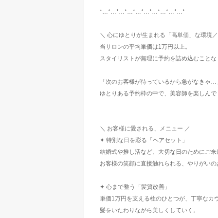
*…*…*…*…*…*…*…*…*…*…*
＼ 心にゆとりが生まれる「高単価」な環境／
当サロンの平均単価は1万円以上。
スタイリストが無理に予約を詰め込むことな
「次のお客様が待っているから急がなきゃ…
ゆとりある予約枠の中で、美容師を楽しんで
＼ お客様に愛される、メニュー ／
✦ 特別な日を彩る「ヘアセット」
結婚式や推し活など、大切な日のためにご来
お客様の笑顔に直接触れられる、やりがいの
✦ 心まで整う「髪質改善」
単価1万円を支える柱のひとつが、丁寧なカ
髪をいたわりながら美しくしていく。