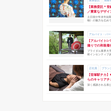
業務委託
経験
【業務委託＊登
／豊富なデザイ
土日祝や年末年始
物》の魅力を広め
アルバイト・パー
【アルバイト/パ
交通費支給
撮りでの和装着
ブライダル業界大手
術インセンティブ
正社員
ブラン
【笹塚駅チカ】
らのキャリアチ
深く感謝される喜