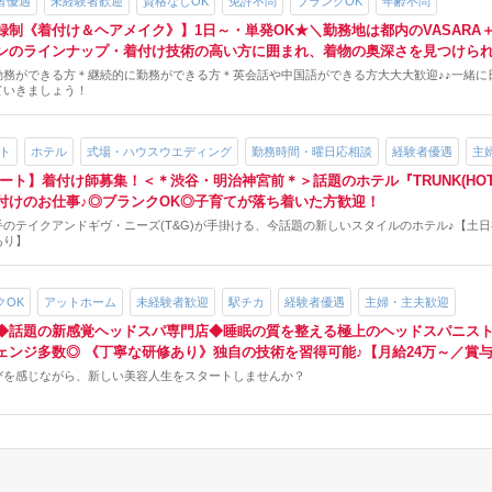
者優遇
未経験者歓迎
資格なしOK
免許不問
ブランクOK
年齢不問
録制《着付け＆ヘアメイク》】1日～・単発OK★＼勤務地は都内のVASARA
ンのラインナップ・着付け技術の高い方に囲まれ、着物の奥深さを見つけられ
勤務ができる方＊継続的に勤務ができる方＊英会話や中国語ができる方大大大歓迎♪♪一緒に
ていきましょう！
ト
ホテル
式場・ハウスウエディング
勤務時間・曜日応相談
経験者優遇
主
ート】着付け師募集！＜＊渋谷・明治神宮前＊＞話題のホテル『TRUNK(HOT
付けのお仕事♪◎ブランクOK◎子育てが落ち着いた方歓迎！
のテイクアンドギヴ・ニーズ(T&G)が手掛ける、今話題の新しいスタイルのホテル♪【土
あり】
クOK
アットホーム
未経験者歓迎
駅チカ
経験者優遇
主婦・主夫歓迎
◆話題の新感覚ヘッドスパ専門店◆睡眠の質を整える極上のヘッドスパニスト
ェンジ多数◎ 《丁寧な研修あり》独自の技術を習得可能♪【月給24万～／賞
びを感じながら、新しい美容人生をスタートしませんか？