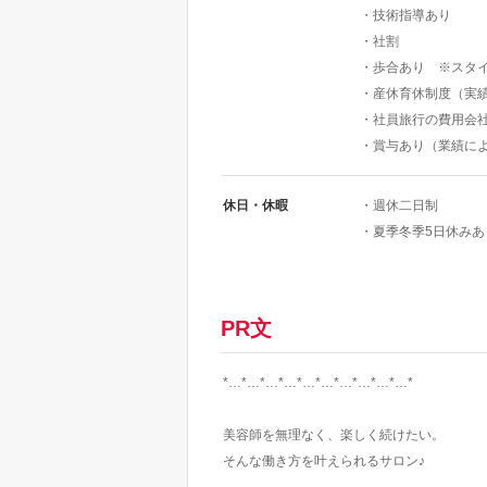
・技術指導あり
・社割
・歩合あり ※スタ
・産休育休制度（実
・社員旅行の費用会
・賞与あり（業績に
休日・休暇
・週休二日制
・夏季冬季5日休みあ
PR文
*…*…*…*…*…*…*…*…*…*…*
美容師を無理なく、楽しく続けたい。
そんな働き方を叶えられるサロン♪