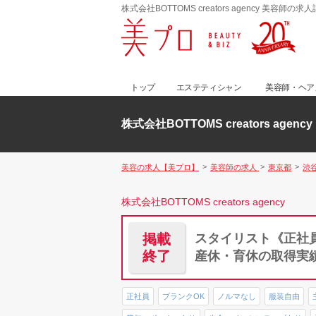
株式会社BOTTOMS creators agency 美容師の求
トップ
エステティシャン
美容師・ヘア
株式会社BOTTOMS creators agency
美容の求人【美プロ】
美容師の求人
東京都
渋
株式会社BOTTOMS creators agency
掲載
スタイリスト《正社員
終了
産休・育休の取得実
正社員
ブランクOK
ノルマなし
服装自由