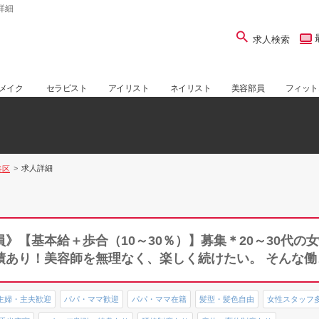
人詳細
求人検索
メイク
セラピスト
アイリスト
ネイリスト
美容部員
フィット
求人詳細
谷区
》【基本給＋歩合（10～30％）】募集＊20～30代の
績あり！美容師を無理なく、楽しく続けたい。 そんな働
主婦・主夫歓迎
パパ・ママ歓迎
パパ・ママ在籍
髪型・髪色自由
女性スタッフ