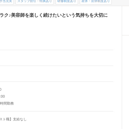
手当充実
スタッフ割引・特典あり
研修制度あり
産休・育休制度あり
ラク♪美容師を楽しく続けたいという気持ちを大切に
0
:00
8時間勤務
リスト職】支給なし