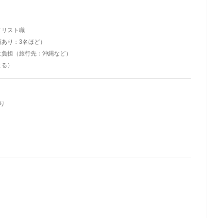
イリスト職
績あり：3名ほど）
社負担（旅行先：沖縄など）
よる）
り