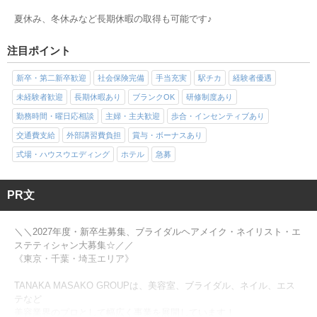
夏休み、冬休みなど長期休暇の取得も可能です♪
注目ポイント
新卒・第二新卒歓迎
社会保険完備
手当充実
駅チカ
経験者優遇
未経験者歓迎
長期休暇あり
ブランクOK
研修制度あり
勤務時間・曜日応相談
主婦・主夫歓迎
歩合・インセンティブあり
交通費支給
外部講習費負担
賞与・ボーナスあり
式場・ハウスウエディング
ホテル
急募
PR文
＼＼2027年度・新卒生募集、ブライダルヘアメイク・ネイリスト・エ
ステティシャン大募集☆／／
《東京・千葉・埼玉エリア》
TANAKA MASAKO GROUPは、美容室、ブライダル、ネイル、エス
テなど
美容業界のプロとして幅広く事業を展開しています！