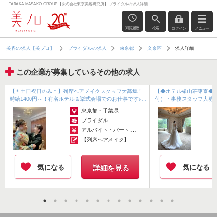
TANAKA MASAKO GROUP【株式会社東京美容研究所】 ブライダルの求人詳細
閲覧履歴
検索
ログイン
メニュー
求人詳細
美容の求人【美プロ】
ブライダルの求人
東京都
文京区
この企業が募集しているその他の求人
【＊土日祝日のみ＊】列席ヘアメイクスタッフ大募集！
【◆ホテル椿山荘東京◆
時給1400円～！有名ホテル＆挙式会場でのお仕事です♪月
付）・事務スタッフ大募
に1回～でもOK！7時～15...
で働いてみませんか♪月給23
東京都・千葉県
ブライダル
アルバイト・パート:￥1,400～
【列席ヘアメイク】
気になる
気になる
詳細を見る