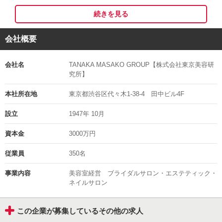
福利厚生がしっかりしているのはもちろん、スキルアップに集中でき
続きを見る
る
環境が整っているのが最大の魅力です♪
会社概要
……＊【2027年度・新卒生の方たちへ】＊……
会社名
TANAKA MASAKO GROUP【株式会社東京美容研
◇幅広いお客様の対応ができるようになりたい！
究所】
◇様々なスキルを身に着けたい
◇自分らしく働きたい！
本社所在地
東京都渋谷区代々木1-38-4 田中ビル4F
◇長く仕事を続けたい！
設立
1947年 10月
など、あなたのなりたい理想像をここで叶えてください◎
働いているスタッフも年齢層が幅広く、付き合いやすい仲間ばかりで
資本金
3000万円
す！
従業員
350名
……＊【高いブランド力】＊……
事業内容
美容室経営 ブライダルサロン・エステティック・
ネイルサロン
当社では、全国にヘアサロンやブライダルサロンネイルサロン等を展
開中◎
トータルビューティーの会社です。
この企業が募集しているその他の求人
特にブライダルサロンでは、長年の確かな経験により業界でも評価を