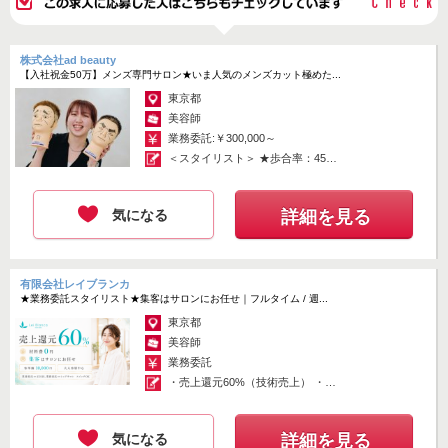
株式会社ad beauty
【入社祝金50万】メンズ専門サロン★いま人気のメンズカット極めた...
東京都
美容師
業務委託:￥300,000～
＜スタイリスト＞ ★歩合率：45％
～8...
気になる
詳細を見る
有限会社レイブランカ
★業務委託スタイリスト★集客はサロンにお任せ｜フルタイム / 週...
東京都
美容師
業務委託
・売上還元60%（技術売上） ・材
料費...
気になる
詳細を見る