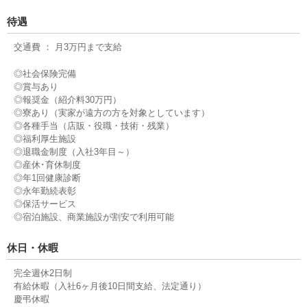
待遇
交通費 ： 月3万円まで支給
◎社会保険完備
◎賞与あり
◎報奨金（紹介料30万円）
◎寮あり（実家が遠方の方を対象としています）
◎各種手当（店販・役職・技術・残業）
◎福利厚生施設
◎退職金制度（入社3年目～）
◎産休･育休制度
◎年1回健康診断
◎永年勤続表彰
◎保活サービス
◎宿泊施設、商業施設が割安で利用可能
休日・休暇
完全週休2日制
有給休暇（入社6ヶ月後10日間支給、法定通り）
慶弔休暇