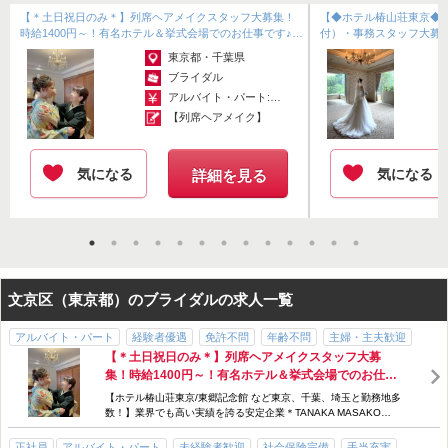
頂いており
【＊土日祝日のみ＊】列席ヘアメイクスタッフ大募集！
【◆ホテル椿山荘東京◆
高いブランド力を確立しています。
時給1400円～！有名ホテル＆挙式会場でのお仕事です♪月
付）・事務スタッフ大募
に1回～でもOK！7時～15...
で働いてみませんか♪月給23
有名ホテルのブライダル関連の仕事が多く、
東京都・千葉県
和装・洋装ともにトップレベルの『美』を提供しています。
ブライダル
アルバイト・パート:￥1,400～
【列席ヘアメイク】
……＊【安定・充実した環境で働ける】＊……
『スタッフの笑顔は会社の宝！』
気になる
気になる
詳細を見る
お客様に良いサービスを提供するには、まずはスタッフが
幸せでいないといけないと思っています。
なので、福利厚生の充実を最大限に整えています！！
……＊【しっかりスキルが学べる】＊……
文京区（東京都）のブライダルの求人一覧
本社には、
アルバイト・パート
経験者優遇
免許不問
年齢不問
主婦・主夫歓迎
『技術研修センター』『着付け研修センター』があり
【＊土日祝日のみ＊】列席ヘアメイクスタッフ大募
WワークOK
急募
交通費支給
不安な部分を補うこともでき、新たなスキルを身に付けることが可能
集！時給1400円～！有名ホテル＆挙式会場でのお仕事
◎
です♪月に1回～でもOK！7時～15時頃までのお仕事で
【ホテル椿山荘東京/東郷記念館 など東京、千葉、埼玉と勤務地多
す。
数！】業界でも高い実績を誇る安定企業＊TANAKA MASAKO
当サロンでは、人と人との出会いを大切に
GROUP＊
入社されたスタッフに丁寧に指導致します。
正社員
アルバイト・パート
未経験者歓迎
社会保険完備
手当充実