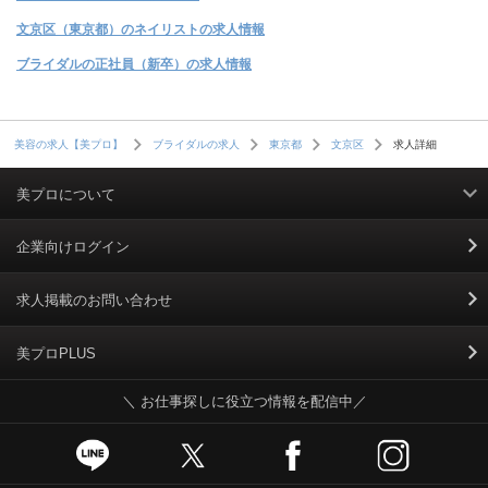
文京区（東京都）のネイリストの求人情報
ブライダルの正社員（新卒）の求人情報
求人詳細
美容の求人【美プロ】
ブライダルの求人
東京都
文京区
美プロについて
利用規約
企業向けログイン
掲載規約
求人掲載のお問い合わせ
個人情報保護ポリシー
美プロPLUS
＼ お仕事探しに役立つ情報を配信中／
個人情報のお取り扱いについて
Cookieポリシー