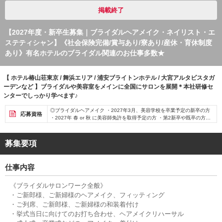
掲載終了
【2027年度・新卒生募集｜ブライダルヘアメイク・ネイリスト・エ
ステティシャン】《社会保険完備/賞与あり/寮あり/産休・育休制度
あり》有名ホテルのブライダル関連のお仕事多数★
【 ホテル椿山荘東京 / 舞浜エリア / 浦安ブライトンホテル / 大宮アルタビスタガ
ーデンなど 】ブライダルや美容室をメインに全国にサロンを展開＊本社研修セ
ンターでしっかり学べます♪
◎ブライダルヘアメイク ・2027年3月、美容学校を卒業予定の新卒の方
応募資格
・2027年 春 or 秋 に美容師免許を取得予定の方 ・第2新卒や既卒の方も
歓迎します！ ◎ネイリスト、エステティシャン ・2027年3月、美容学校
を卒業予定の新卒の方
募集要項
仕事内容
《ブライダルサロンワーク全般》
・ご新郎様、ご新婦様のヘアメイク、フィッティング
・ご列席、ご新郎様、ご新婦様の和装着付け
・挙式当日に向けてのお打ち合わせ、ヘアメイクリハーサル