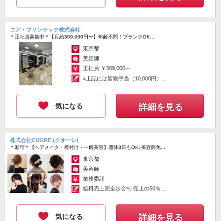
コア・プリンテック株式会社
＊正社員募集中＊【月給309,000円〜】年齢不問！ブランクOK...
東京都
美容師
正社員:￥309,000～
※上記には皆勤手当（10,000円）＋
固...
気になる
詳細を見る
株式会社CUORE (クオーレ)
＊新宿＊【ヘアメイク・着付け・一般美容】週休3日もOK♪美容師免...
東京都
美容師
業務委託
給料売上完全歩合制 売上の50％〜
70...
気になる
詳細を見る