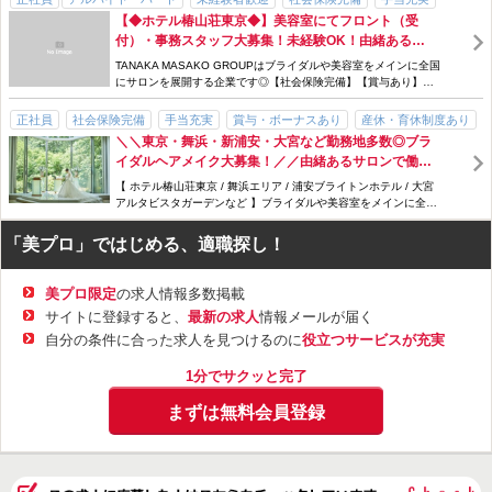
頑張りたいという気持ちがある方、新しい環境でチャレンジしたい
【◆ホテル椿山荘東京◆】美容室にてフロント（受
賞与・ボーナスあり
産休・育休制度あり
主婦・主夫歓迎
ブランクOK
方！
付）・事務スタッフ大募集！未経験OK！由緒あるサ
長期休暇あり
経験者優遇
交通費支給
ホテル
式場・ハウスウエディング
あなたのその気持ちを、会社が全面的にサポートいたします。
ロンで働いてみませんか♪月給23万円以上★【社会保
TANAKA MASAKO GROUPはブライダルや美容室をメインに全国
不安は一切いりません♪
険完備】【賞与あり】【有給休暇あり】土日祝日のパ
にサロンを展開する企業です◎【社会保険完備】【賞与あり】
ート同時募集！
【有給休暇あり】
……＊【採用試験について】＊……
正社員
社会保険完備
手当充実
賞与・ボーナスあり
産休・育休制度あり
＼＼東京・舞浜・新浦安・大宮など勤務地多数◎ブラ
主婦・主夫歓迎
ブランクOK
長期休暇あり
経験者優遇
交通費支給
2027年度新卒採用試験は、
イダルヘアメイク大募集！／／由緒あるサロンで働い
式場・ハウスウエディング
ホテル
未経験者歓迎
スタッフ割引・特典あり
2026年 5月 21日（木）を予定しております。
てみませんか♪舞浜エリアは人気テーマパークの提携
【 ホテル椿山荘東京 / 舞浜エリア / 浦安ブライトンホテル / 大宮
急募
駅チカ
詳細はご応募いただいた方へご案内いたします◎
ホテルで活躍するチャンス♪♪【社会保険完備】【有給
アルタビスタガーデンなど 】ブライダルや美容室をメインに全国
休暇あり】【賞与あり】
にサロンを展開＊本社研...
ささいな質問でも気になることがあればお問い合わせください！
「美プロ」ではじめる、適職探し！
あなたからのご応募、心よりお待ちしております◎◎
美プロ限定
の求人情報多数掲載
サイトに登録すると、
最新の求人
情報メールが届く
自分の条件に合った求人を見つけるのに
役立つサービスが充実
1分でサクッと完了
まずは無料会員登録