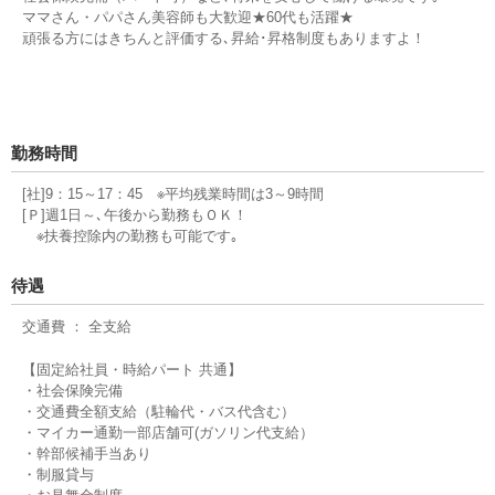
ママさん・パパさん美容師も大歓迎★60代も活躍★
頑張る方にはきちんと評価する､昇給･昇格制度もありますよ！
勤務時間
[社]9：15～17：45 ※平均残業時間は3～9時間
[Ｐ]週1日～､午後から勤務もＯＫ！
※扶養控除内の勤務も可能です｡
待遇
交通費 ： 全支給
【固定給社員・時給パート 共通】
・社会保険完備
・交通費全額支給（駐輪代・バス代含む）
・マイカー通勤一部店舗可(ガソリン代支給）
・幹部候補手当あり
・制服貸与