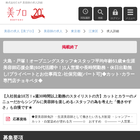
株式会社C＆P 美容師の求人詳細
閲覧履歴
検索
ログイン
メニュー
求人詳細
美容の求人【美プロ】
美容師の求人
東京都
江東区
掲載終了
大島・戸塚！オープニングスタッフ★スタッフ平均年齢51歳★生涯
美容師応援企業(60代活躍中！)1人営業や長時間勤務・休日出勤無
し!プライベートとお仕事両立♪社保完備[パート可]◆カット･カラー
専門店チョキペタ◆
【入社祝金10万！※週30時間以上勤務のスタイリストの方】カットとカラーのメ
ニューだからシンプルに美容師を楽しめる♪スタッフの為を考えた「働きやす
さ」も自慢です★
◆要美容師免許 ・生涯美容師として働きたい方も大歓迎 ・シャンプー・
応募資格
カット・白髪染めが塗れる方 ―――☆ おすすめ ☆――― 一人営業・
連勤・無理な残業は一切なし！ 社員は月8～10日休みの選択制なので､ お
休みもしっかり取りながら活躍できます！ 社会保険完備（パート可）な
ど､将来を安心して働ける環境です｡ ママさん・パパさん美容師も大歓迎
募集要項