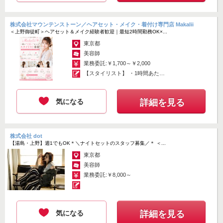
株式会社マウンテンストーン／ヘアセット・メイク・着付け専門店 Makalii
＜上野御徒町＞ヘアセット＆メイク経験者歓迎｜最短2時間勤務OK×...
東京都
美容師
業務委託:￥1,700～￥2,000
【スタイリスト】 ・1時間あたり
1,7...
気になる
詳細を見る
株式会社 dot
【湯島・上野】週1でもOK＊＼ナイトセットのスタッフ募集／＊ ＜...
東京都
美容師
業務委託:￥8,000～
気になる
詳細を見る