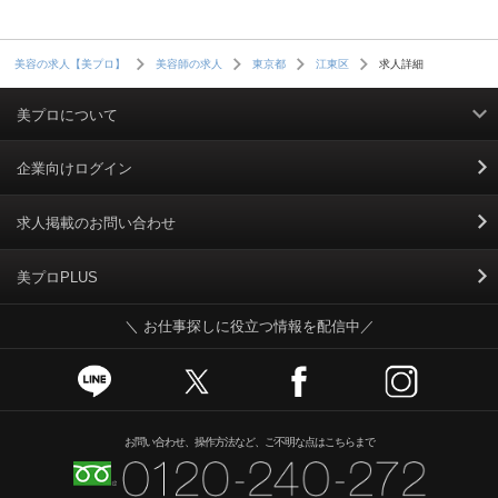
求人詳細
美容の求人【美プロ】
美容師の求人
東京都
江東区
美プロについて
利用規約
企業向けログイン
掲載規約
求人掲載のお問い合わせ
個人情報保護ポリシー
美プロPLUS
＼ お仕事探しに役立つ情報を配信中／
個人情報のお取り扱いについて
Cookieポリシー
スカウトとは
お問い合わせ、操作方法など、ご不明な点はこちらまで
運営会社