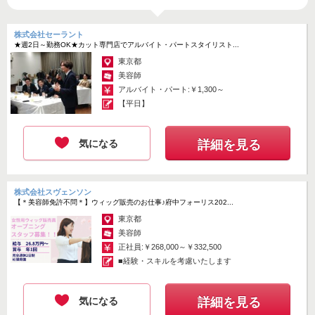
株式会社セーラント
★週2日～勤務OK★カット専門店でアルバイト・パートスタイリスト...
東京都
美容師
アルバイト・パート:￥1,300～
【平日】
気になる
詳細を見る
株式会社スヴェンソン
【＊美容師免許不問＊】ウィッグ販売のお仕事♪府中フォーリス202...
東京都
美容師
正社員:￥268,000～￥332,500
■経験・スキルを考慮いたします
気になる
詳細を見る