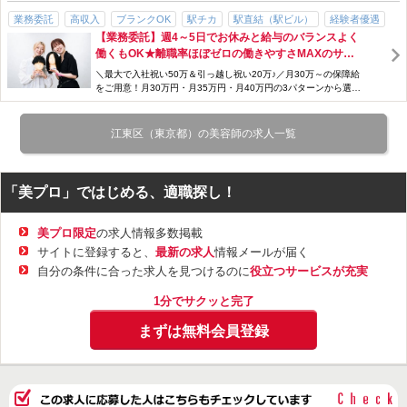
サロン見学OK
業務委託
高収入
ブランクOK
駅チカ
駅直結（駅ビル）
経験者優遇
【業務委託】週4～5日でお休みと給与のバランスよく
研修制度あり
年齢不問
勤務時間・曜日応相談
主婦・主夫歓迎
手当充実
働くもOK★離職率ほぼゼロの働きやすさMAXのサロ
交通費支給
スタッフ割引・特典あり
歩合・インセンティブあり
ン！［最高は月18万円⇒月93.4万円に♪］
＼最大で入社祝い50万＆引っ越し祝い20万♪／月30万～の保障給
お祝い金あり
急募
新規フリー客多数
パパ・ママ歓迎
パパ・ママ在籍
をご用意！月30万円・月35万円・月40万円の3パターンから選択
可能★＜稼ぎ+休み+待遇ぜ...
男性スタッフ多数
女性スタッフ多数
サロン見学OK
江東区（東京都）の美容師の求人一覧
「美プロ」ではじめる、適職探し！
美プロ限定
の求人情報多数掲載
サイトに登録すると、
最新の求人
情報メールが届く
自分の条件に合った求人を見つけるのに
役立つサービスが充実
1分でサクッと完了
まずは無料会員登録