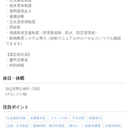
・お見舞金制度
・産休育休制度
・無料講習あり
・健康診断
・正社員登用制度
・昇給有
・資格取得支援制度（管理美容師、防火、防災管理者）
・動画教育システム導入（技術マニュアルやルールなどいつでも確認
できます）
【固定給社員】
・慶弔見舞金
・特別休暇
休日・休暇
[社]月間公休8～10日
[Ｐ]シフト制
注目ポイント
社会保険完備
交通費支給
ブランクOK
手当充実
制服貸与
主婦・主夫歓迎
勤務時間・曜日応相談
週1日～
経験者優遇
扶養控除内