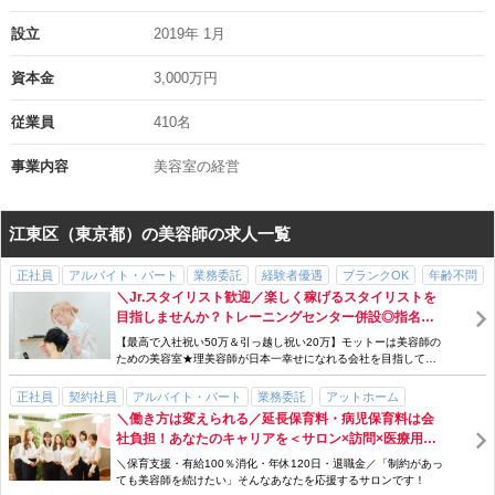
・入社後無料の技術フォローアップ研修もあります
・動画教育システムを導入 →技術や業務の手順の確認などいつでも
設立
2019年 1月
学んだり、復習できます
・独自の福利厚生制度！3大疾病や重度疾病に罹患された場合に会社
資本金
3,000万円
からのお見舞金！最大50万円！
ご家族も無料で利用できる健康・介護に関する外部カウンセリング窓
従業員
410名
口あり！
健康で長く美容師を続けていける環境があります！
事業内容
美容室の経営
◇ +.――゜ +.――゜ +.――゜ +.――゜ +.――゜ .+ ◇
江東区（東京都）の美容師の求人一覧
お気軽にご応募くださいね！
正社員
見学も随時受付中です。お気軽にお問合せ下さい。
アルバイト・パート
業務委託
経験者優遇
ブランクOK
年齢不問
◇ +.――゜ +.――゜ +.――゜ +.――゜ +.――゜ .+ ◇
＼Jr.スタイリスト歓迎／楽しく稼げるスタイリストを
ノルマなし
服装自由
主婦・主夫歓迎
髪型・髪色自由
交通費支給
目指しませんか？トレーニングセンター併設◎指名を
社会保険完備
歩合・インセンティブあり
手当充実
研修制度あり
取るノウハウや不安な技術を改めて習得可能♪最高は
【最高で入社祝い50万＆引っ越し祝い20万】モットーは美容師の
完全週休二日制
長期休暇あり
勤務時間・曜日応相談
駅チカ
月22万円⇒月93.4万円に♪
ための美容室★理美容師が日本一幸せになれる会社を目指してい
ます★
アットホーム
新規フリー客多数
サロン見学OK
パパ・ママ在籍
正社員
契約社員
アルバイト・パート
業務委託
アットホーム
男性スタッフ多数
女性スタッフ多数
賞与・ボーナスあり
週1日～
急募
＼働き方は変えられる／延長保育料・病児保育料は会
経験者優遇
ブランクOK
研修制度あり
勤務時間・曜日応相談
外部講習費負担
産休・育休制度あり
社負担！あなたのキャリアを＜サロン×訪問×医療用ウ
主婦・主夫歓迎
交通費支給
急募
社会保険完備
年齢不問
ィッグ＞で活かしませんか？／マンツーマン対応
＼保育支援・有給100％消化・年休120日・退職金／「制約があっ
パパ・ママ在籍
女性スタッフ多数
手当充実
完全週休二日制
時短勤務
ても美容師を続けたい」そんなあなたを応援するサロンです！