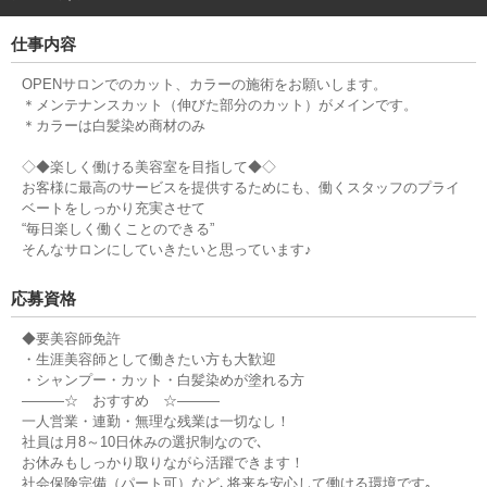
★60代も活躍★ 頑張る方にはきちんと評価する､昇給･昇格制度もありま
すよ！
仕事内容
OPENサロンでのカット、カラーの施術をお願いします。
＊メンテナンスカット（伸びた部分のカット）がメインです。
＊カラーは白髪染め商材のみ
◇◆楽しく働ける美容室を目指して◆◇
お客様に最高のサービスを提供するためにも、働くスタッフのプライ
ベートをしっかり充実させて
“毎日楽しく働くことのできる”
そんなサロンにしていきたいと思っています♪
応募資格
◆要美容師免許
・生涯美容師として働きたい方も大歓迎
・シャンプー・カット・白髪染めが塗れる方
―――☆ おすすめ ☆―――
一人営業・連勤・無理な残業は一切なし！
社員は月8～10日休みの選択制なので､
お休みもしっかり取りながら活躍できます！
社会保険完備（パート可）など､将来を安心して働ける環境です｡