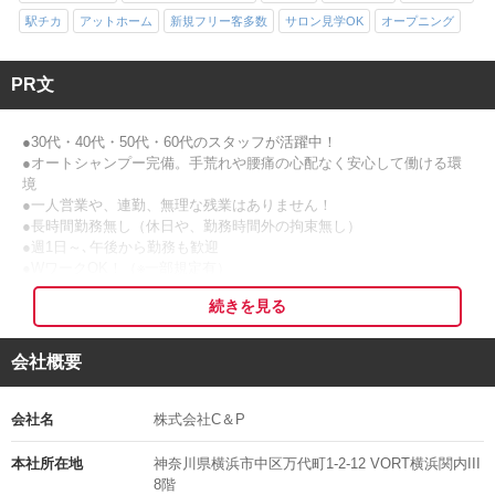
駅チカ
アットホーム
新規フリー客多数
サロン見学OK
オープニング
PR文
●30代・40代・50代・60代のスタッフが活躍中！
●オートシャンプー完備。手荒れや腰痛の心配なく安心して働ける環
境
●一人営業や、連勤、無理な残業はありません！
●長時間勤務無し（休日や、勤務時間外の拘束無し）
●週1日～､午後から勤務も歓迎
●WワークOK！（※一部規定有）
●ブランクある方も多数復帰。（5~6年のブランクから復帰した方多
続きを見る
数）
◆◇手厚いサポートポイント！
会社概要
・従業員特典として､店販商品をお得に購入
・スタッフは無料で施術が受けられます。
・希望者には定期技術講習(無料)にて不安な技術知識フォローをしま
会社名
株式会社C＆P
す｡
・入社前に技術チェックがあるので、不安なままスタートすることは
本社所在地
神奈川県横浜市中区万代町1-2-12 VORT横浜関内III
ありません。
8階