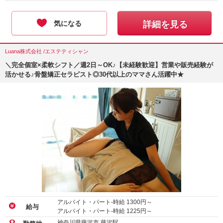
気になる
詳細を見る
Luana株式会社 /エステティシャン
＼完全個室×柔軟シフト／週2日～OK♪【未経験歓迎】営業や販売経験が
活かせる♪骨盤矯正セラピスト◎30代以上のママさん活躍中★
アルバイト・パート-時給
1300
円～
給与
アルバイト・パート-時給
1225
円～
神奈川県藤沢市 藤沢駅