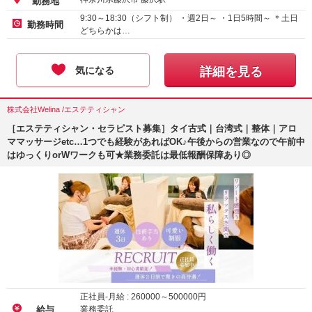
勤務地
9:30～18:30（シフト制） ・週2日～ ・1日5時間～ ＊土日
勤務時間
どちらかは…
気になる
詳細を見る
株式会社Welina /エステティシャン
［エステティシャン・セラピスト募集］タイ古式｜台湾式｜整体｜アロ
ママッサージetc…1つでも経験があればOK♪午後からの営業なので午前中
はゆっくりorWワークも可★業務委託は最低報酬保障あり◎
正社員-月給 :
260000
～
500000
円
業務委託
給与