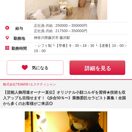
正社員-月給 :
250000
～
350000
円
給与
正社員-月給 :
217500
～
350000
円
神奈川県藤沢市 藤沢駅
勤務地
・シフト制 └【早番】9：30～18：30 └【遅番】10：00～
勤務時間
19：00
気になる
詳細を見る
株式会社TEAM39 /エステティシャン
【芸能人御用達オーナー直伝】オリジナル小顔コルギを習得★技術も収
入アップも目指せます！《歩合50％〜》業務委託セラピスト募集！全国
から多くのお客様がご来店◎