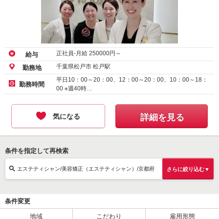
正社員-月給
250000
円～
給与
千葉県松戸市 松戸駅
勤務地
平日10：00～20：00、12：00～20：00、10：00～18：
勤務時間
00 ※週40時…
気になる
詳細を見る
条件を指定して再検索
エステティシャン/美容矯正（エステティシャン）/京都府
さらに絞り込む▼
条件変更
地域
こだわり
雇用形態