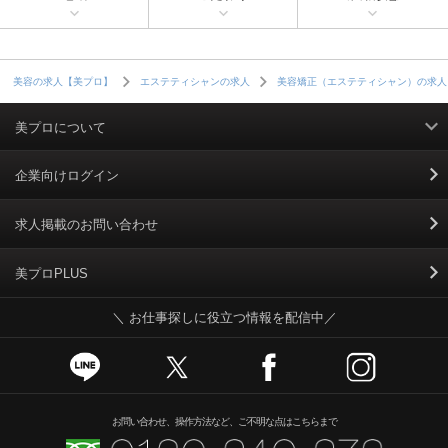
美容の求人【美プロ】
エステティシャンの求人
美容矯正（エステティシャン）の求人
美プロについて
利用規約
企業向けログイン
掲載規約
求人掲載のお問い合わせ
個人情報保護ポリシー
美プロPLUS
＼ お仕事探しに役立つ情報を配信中／
個人情報のお取り扱いについて
Cookieポリシー
スカウトとは
お問い合わせ、操作方法など、ご不明な点はこちらまで