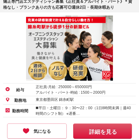
矯正専門店エステティシャン募集《正社員＆アルバイト・パート》＊資
格なし・ブランクありの方も応募可◎週休2日・長期休暇あり
正社員-月給 :
250000
～
650000
円
給与
アルバイト・パート-時給 :
1500
～
2000
円
東京都墨田区 錦糸町駅
勤務地
◼️平日・土曜日：９：30〜22：00（1日8時間未満｜週40
勤務時間
時間のシフト制） ※遅番…
気になる
詳細を見る