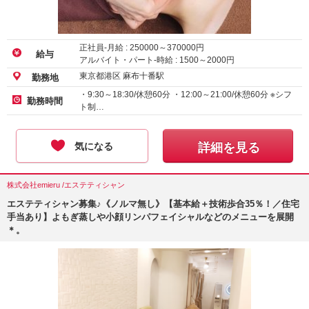
正社員-月給 :
250000
～
370000
円
給与
アルバイト・パート-時給 :
1500
～
2000
円
東京都港区 麻布十番駅
勤務地
・9:30～18:30/休憩60分 ・12:00～21:00/休憩60分 ※シフ
勤務時間
ト制…
気になる
詳細を見る
株式会社emieru /エステティシャン
エステティシャン募集♪《ノルマ無し》【基本給＋技術歩合35％！／住宅
手当あり】よもぎ蒸しや小顔リンパフェイシャルなどのメニューを展開
＊。