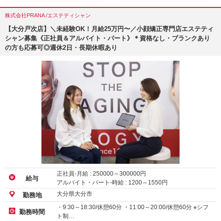
株式会社PRANA /エステティシャン
【大分戸次店】＼未経験OK！月給25万円〜／小顔矯正専門店エステティ
シャン募集《正社員＆アルバイト・パート》＊資格なし・ブランクあり
の方も応募可◎週休2日・長期休暇あり
正社員-月給 :
250000
～
300000
円
給与
アルバイト・パート-時給 :
1200
～
1550
円
大分県大分市
勤務地
・9:30～18:30/休憩60分 ・11:00～20:00/休憩60分 ※シフ
勤務時間
ト制…