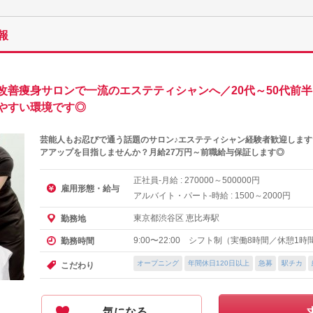
報
改善痩身サロンで一流のエステティシャンへ／20代～50代前
やすい環境です◎
芸能人もお忍びで通う話題のサロン♪エステティシャン経験者歓迎します
アアップを目指しませんか？月給27万円～前職給与保証します◎
正社員-月給 :
～
円
270000
500000
雇用形態・給与
アルバイト・パート-時給 :
～
円
1500
2000
東京都渋谷区 恵比寿駅
勤務地
9:00〜22:00 シフト制（実働8時間／休憩1
勤務時間
オープニング
年間休日120日以上
急募
駅チカ
こだわり
気になる