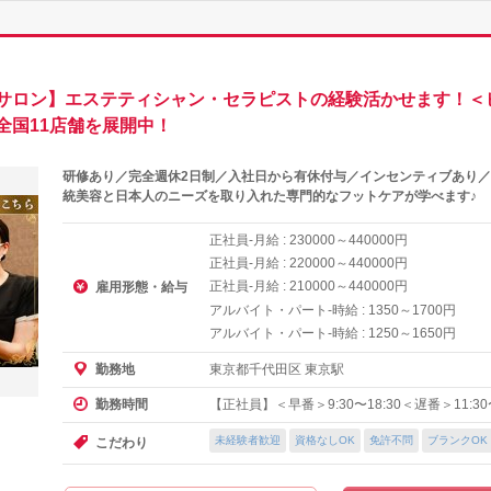
サロン】エステティシャン・セラピストの経験活かせます！＜
全国11店舗を展開中！
研修あり／完全週休2日制／入社日から有休付与／インセンティブあり／
統美容と日本人のニーズを取り入れた専門的なフットケアが学べます♪
正社員-月給 :
～
円
230000
440000
正社員-月給 :
～
円
220000
440000
正社員-月給 :
～
円
210000
440000
雇用形態・給与
アルバイト・パート-時給 :
～
円
1350
1700
アルバイト・パート-時給 :
～
円
1250
1650
東京都千代田区 東京駅
勤務地
【正社員】＜早番＞9:30〜18:30＜遅番＞11:30
勤務時間
未経験者歓迎
資格なしOK
免許不問
ブランクOK
こだわり