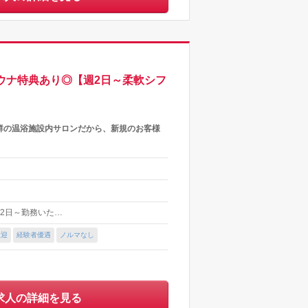
ウナ特典あり◎【週2日～柔軟シフ
群の温浴施設内サロンだから、新規のお客様
＊週2日～勤務いた…
歓迎
経験者優遇
ノルマなし
求人の詳細を見る