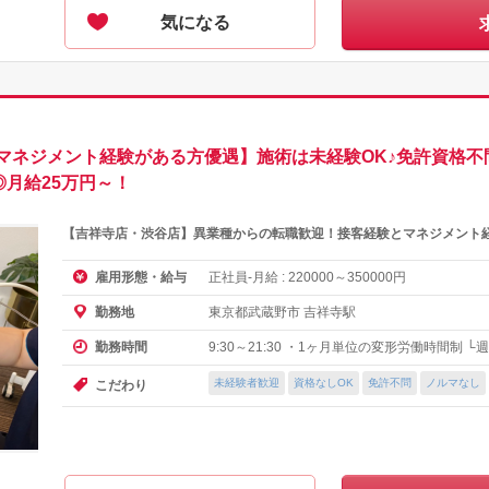
気になる
マネジメント経験がある方優遇】施術は未経験OK♪免許資格不
◎月給25万円～！
【吉祥寺店・渋谷店】異業種からの転職歓迎！接客経験とマネジメント
正社員-月給 :
～
円
雇用形態・給与
220000
350000
東京都武蔵野市 吉祥寺駅
勤務地
9:30～21:30 ・1ヶ月単位の変形労働時間制 
勤務時間
未経験者歓迎
資格なしOK
免許不問
ノルマなし
こだわり