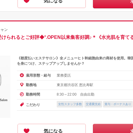
気になる
シャン
受けられるとご好評◆°.OPEN以来集客好調♪＊《水光肌を育
《都度払いエステサロン》全メニューヒト幹細胞由来の商材を使用。韓
を身につけ、ステップアップしませんか？
業務委託
雇用形態・給与
東京都渋谷区 恵比寿駅
勤務地
8:30～22:00 自由出勤
勤務時間
女性スタッフ多数
交通費支給
賞与・ボーナスあり
こだわり
気になる