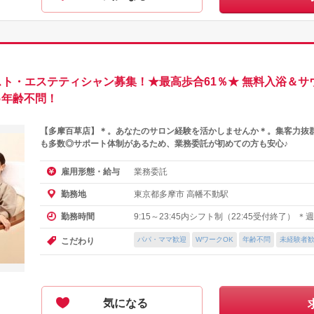
ン
スト・エステティシャン募集！★最高歩合61％★ 無料入浴＆サ
♪年齢不問！
【多摩百草店】＊。あなたのサロン経験を活かしませんか＊。集客力抜
も多数◎サポート体制があるため、業務委託が初めての方も安心♪
業務委託
雇用形態・給与
東京都多摩市 高幡不動駅
勤務地
9:15～23:45内シフト制（22:45受付終了） 
勤務時間
パパ・ママ歓迎
WワークOK
年齢不問
未経験者
こだわり
気になる