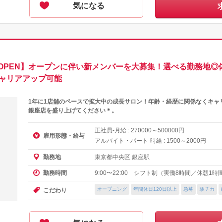
気になる
店OPEN】オープンに伴い新メンバーを大募集！選べる勤務地
キャリアアップ可能
1年に1店舗のペースで拡大中の成長サロン！年齢・経歴に関係なくキャ
銀座店を盛り上げてください＊。
正社員-月給 :
～
円
270000
500000
雇用形態・給与
アルバイト・パート-時給 :
～
円
1500
2000
東京都中央区 銀座駅
勤務地
9:00〜22:00 シフト制（実働8時間／休憩1
勤務時間
オープニング
年間休日120日以上
急募
駅チカ
こだわり