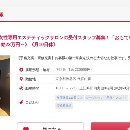
報
女性専用エステティックサロンの受付スタッフ募集！「おもて
給23万円～》《月10日休》
【手当充実・研修充実】お客様の第一印象を決める大切なお仕事です。
正社員-月給
円～
雇用形態・給与
230000
東京都渋谷区 代官山駅
勤務地
10:00 ～ 22:00 上記時間内実働8時間 (休憩60分
勤務時間
年間休日120日以上
レセプション・受付・フロント
こだわり
交通費支給
気になる