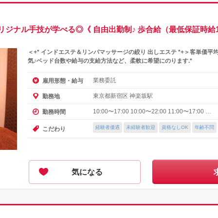
ナル手技が学べる◎《 自由出勤制♪ 歩合給（最低保証時給1,5
＜+* インドエステ＆リンパマッサージの絞り 出しエステ *+＞客単価平
気♪ベッド台数や給与の支給方法など、柔軟に希望にのります.*
業務委託
雇用形態・給与
東京都新宿区 神楽坂駅
勤務地
10:00〜17:00 10:00〜22:00 11:00〜17:00 …
勤務時間
経験者優遇
未経験者歓迎
資格なしOK
年齢不問
こだわり
気になる