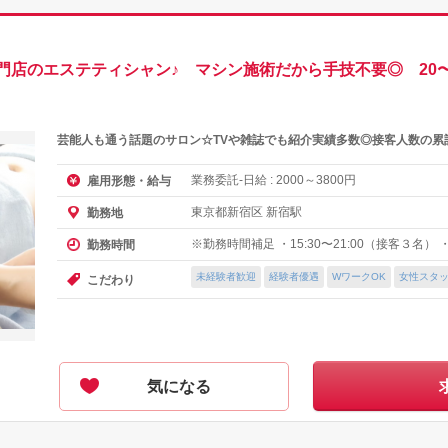
門店のエステティシャン♪ マシン施術だから手技不要◎ 20〜
芸能人も通う話題のサロン☆TVや雑誌でも紹介実績多数◎接客人数の累計
業務委託-日給 :
～
円
雇用形態・給与
2000
3800
東京都新宿区 新宿駅
勤務地
※勤務時間補足 ・15:30〜21:00（接客３名） ・1
勤務時間
未経験者歓迎
経験者優遇
WワークOK
女性スタ
こだわり
気になる