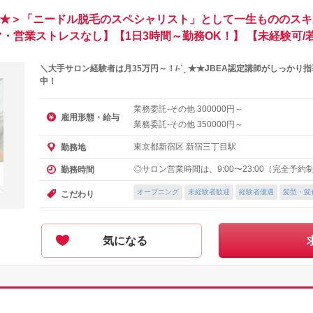
保証★＞「ニードル脱毛のスペシャリスト」として一生もののスキ
・営業ストレスなし】【1日3時間～勤務OK！】 【未経験可/
＼大手サロン経験者は月35万円～！/-ˋˏ ★★JBEA認定講師がしっかり指
中！
業務委託-その他
円～
300000
雇用形態・給与
業務委託-その他
円～
350000
東京都新宿区 新宿三丁目駅
勤務地
◎サロン営業時間は、9:00〜23:00（完全予約
勤務時間
オープニング
未経験者歓迎
経験者優遇
髪型・髪
こだわり
気になる