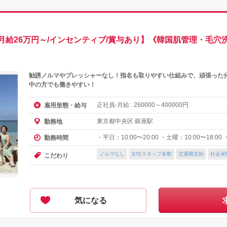
月給26万円～/インセンティブ/賞与あり】《韓国肌管理・毛穴
勧誘ノルマやプレッシャーなし！指名も取りやすい仕組みで、頑張った
中の方でも働きやすい！
正社員-月給 :
～
円
雇用形態・給与
260000
400000
東京都中央区 銀座駅
勤務地
・平日：10:00〜20:00 ・土曜：10:00〜18:00
勤務時間
ノルマなし
女性スタッフ多数
交通費支給
社会保
こだわり
気になる