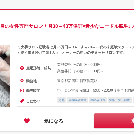
丁目の女性専門サロン＊月30～40万保証×希少なニードル脱毛
＼大手サロン経験者は月35万円～！/-ˋˏ ★★20～30代の未経験スター
く長く働き続けてほしい♪」オーナーの想いの詰まったサロンです。
業務委託-その他
円～
300000
雇用形態・給与
業務委託-その他
円～
350000
東京都新宿区 新宿御苑駅
勤務地
◎サロン営業時間は、9:00〜23:00（完全予約
勤務時間
急募
未経験者歓迎
経験者優遇
髪型・髪色自由
こだわり
気になる