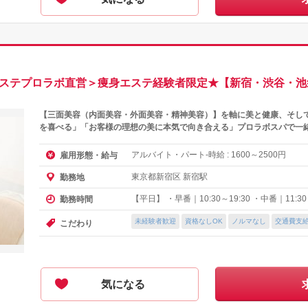
＜エステプロラボ直営＞痩身エステ経験者限定★【新宿・渋谷・
【三面美容（内面美容・外面美容・精神美容）】を軸に美と健康、そし
を喜べる」「お客様の理想の美に本気で向き合える」プロラボスパで一
アルバイト・パート-時給 :
～
円
雇用形態・給与
1600
2500
東京都新宿区 新宿駅
勤務地
【平日】 ・早番｜10:30～19:30 ・中番｜11:30～
勤務時間
未経験者歓迎
資格なしOK
ノルマなし
交通費支
こだわり
気になる