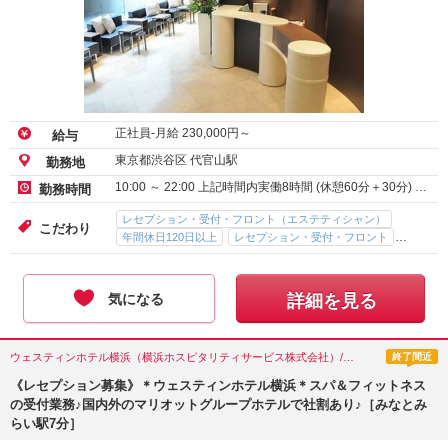
正社員-月給
230,000
円～
給与
東京都渋谷区 代官山駅
勤務地
10:00 ～ 22:00 上記時間内実働8時間 (休憩60分＋30分) …
勤務時間
レセプション・受付・フロント（エステティシャン）
こだわり
年間休日120日以上
レセプション・受付・フロント
経験者優遇
未経験者歓迎
女性スタッフ多数
気になる
詳細を見る
ウェスティンホテル横浜（横浜ホスピタリティサービス株式会社）/エステティシャン/神奈川県(横浜市)
終了間近
《レセプション募集》＊ウェスティンホテル横浜＊スパ＆フィットネス
の受付業務♪国内外のマリオットグループホテルで社割あり♪［みなとみ
らい駅7分］