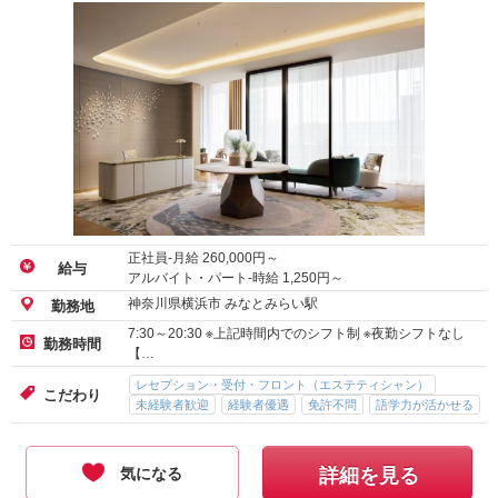
正社員-月給
260,000
円～
給与
アルバイト・パート-時給
1,250
円～
神奈川県横浜市 みなとみらい駅
勤務地
7:30～20:30 ※上記時間内でのシフト制 ※夜勤シフトなし
勤務時間
【…
レセプション・受付・フロント（エステティシャン）
こだわり
未経験者歓迎
経験者優遇
免許不問
語学力が活かせる
交通費支給
気になる
詳細を見る