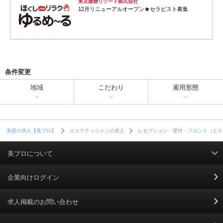
東京建物リゾート株式会社
12月リニューアルオープン★セラピスト募集
条件変更
地域
こだわり
雇用形態
美容の求人【美プロ】
エステティシャンの求人
レセプション・受付・フロント（エス
美プロについて
利用規約
企業向けログイン
掲載規約
求人掲載のお問い合わせ