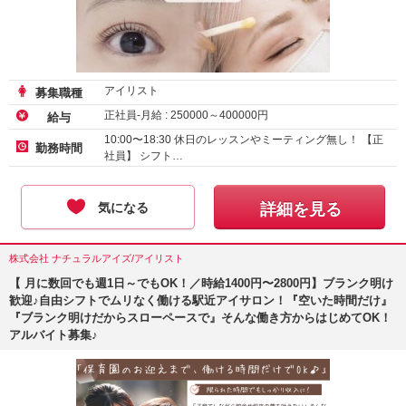
アイリスト
募集職種
正社員-月給 :
250000
～
400000
円
給与
10:00〜18:30 休日のレッスンやミーティング無し！ 【正
勤務時間
社員】 シフト…
気になる
詳細を見る
株式会社 ナチュラルアイズ/アイリスト
【 月に数回でも週1日～でもOK！／時給1400円〜2800円】ブランク明け
歓迎♪自由シフトでムリなく働ける駅近アイサロン！『空いた時間だけ』
『ブランク明けだからスローペースで』そんな働き方からはじめてOK！
アルバイト募集♪