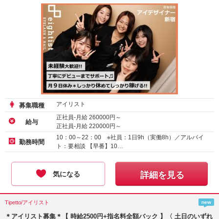
アイリスト
募集職種
正社員-月給
260000
円～
給与
正社員-月給
220000
円～
アルバイト・パート-時給
1600
円～
10：00～22：00 ※社員：1日9h（実働8h）／アルバイ
勤務時間
ト：要相談 【早番】10…
気になる
詳細を見る
Tipetto/アイリスト
new
＊アイリスト募集＊【 時給2500円+指名料全額バック 】〈 土日のいずれ