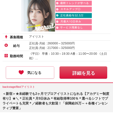
アイリスト
募集職種
正社員-月給 :
260000
～
325000
円
給与
正社員-月給 :
217000
～
325000
円
《平日》 早番：10:30～19:30 A番：11:00〜20:00 《土日
勤務時間
祝》…
気になる
詳細を見る
backstage/8ist/アイリスト
＜新宿＞★未経験でも2ヶ月でプロアイリストになれる【アカデミー制度
有り】★＼＊正社員＊月9日休み＊有給取得率100％＊選べるシフトでプ
ライベートも充実＊／経験者も大歓迎！「保障給26万～＋各種インセン
ティブ豊富」