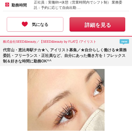
正社員：実働8h+休憩（営業時間内でシフト制） 業務委
勤務時間
託：予約に応じて自由出勤 …
気になる
詳細を見る
株式会社SEED&beauty／【SEED&beauty by FLAT】/アイリスト
new
代官山・恵比寿駅チカ★＼ アイリスト募集／★自分らしく働ける★業務
委託・フリーランス・正社員など、自分にあった働き方を！フレックス
制＆好きな時間に勤務OK^^