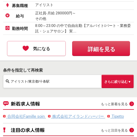
アイリスト
募集職種
正社員-月給
280000
円～
給与
その他
アルバイト・パート-時給
1600
円～
8:00～23:00 の中で自由出勤【アルバイト/パート・業務委
勤務時間
託・シェアサロン】 実…
気になる
詳細を見る
条件を指定して再検索
アイリスト/東京都/十条駅
さらに絞り込む▼
もっと新着を見る
合同会社Famille soin
株式会社アイランドハーバー
Tipetto
もっと注目を見る