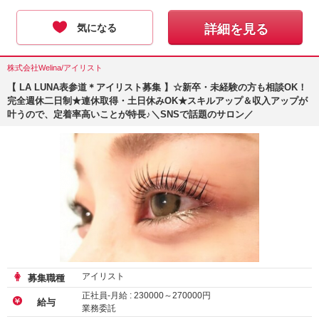
気になる
詳細を見る
株式会社Welina/アイリスト
【 LA LUNA表参道＊アイリスト募集 】☆新卒・未経験の方も相談OK！
完全週休二日制★連休取得・土日休みOK★スキルアップ＆収入アップが
叶うので、定着率高いことが特長♪＼SNSで話題のサロン／
アイリスト
募集職種
正社員-月給 :
230000
～
270000
円
給与
業務委託