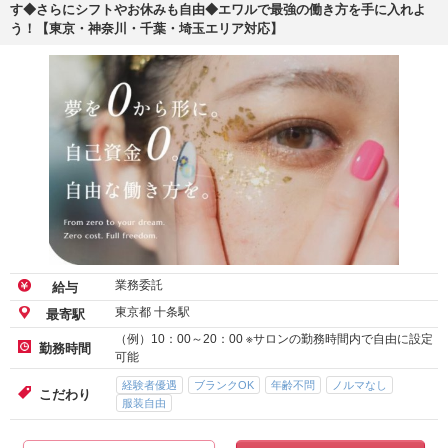
す◆さらにシフトやお休みも自由◆エワルで最強の働き方を手に入れよ
う！【東京・神奈川・千葉・埼玉エリア対応】
業務委託
給与
東京都 十条駅
最寄駅
（例）10：00～20：00 ※サロンの勤務時間内で自由に設定
勤務時間
可能
経験者優遇
ブランクOK
年齢不問
ノルマなし
こだわり
服装自由