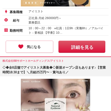
アイリスト
募集職種
正社員-月給
260000
円～
給与
業務委託
アルバイト・パート-時給
1600
円～
10：00～22：00 ※社員：1日9h（実働8h）／アルバイ
勤務時間
ト：要相談 【早番】10…
気になる
詳細を見る
株式会社BBサポートホールディングス/アイリスト
◇◆全8店舗でアイリスト大募集◆◇新規オープン店もあります♪【営業
時間18:30まで】＼月給25万円〜・賞与あり／