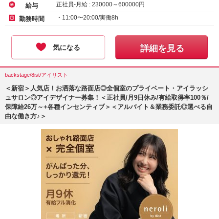
正社員-月給 :
230000
～
600000
円
給与
・11:00〜20:00/実働8h
勤務時間
気になる
詳細を見る
backstage/8ist/アイリスト
＜新宿＞人気店！お洒落な路面店◎全個室のプライベート・アイラッシ
ュサロン◎アイデザイナー募集！＜正社員/月9日休み/有給取得率100％/
保障給26万～+各種インセンティブ＞＜アルバイト＆業務委託◎選べる自
由な働き方♪＞