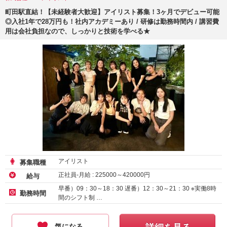
町田駅直結！【未経験者大歓迎】アイリスト募集！3ヶ月でデビュー可能
◎入社1年で28万円も！社内アカデミーあり / 研修は勤務時間内 / 講習費
用は会社負担なので、しっかりと技術を学べる★
アイリスト
募集職種
正社員-月給 :
225000
～
420000
円
給与
早番）09：30～18：30 遅番）12：30～21：30 ※実働8時
勤務時間
間のシフト制 …
気になる