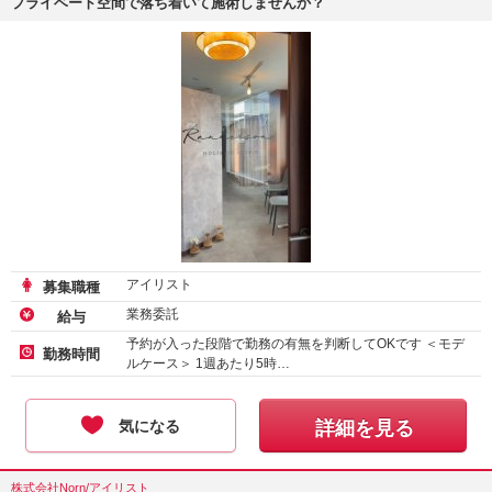
プライベート空間で落ち着いて施術しませんか？
アイリスト
募集職種
業務委託
給与
予約が入った段階で勤務の有無を判断してOKです ＜モデ
勤務時間
ルケース＞ 1週あたり5時…
気になる
詳細を見る
株式会社Norn/アイリスト