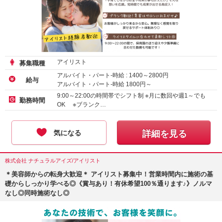
アイリスト
募集職種
アルバイト・パート-時給 :
1400
～
2800
円
給与
アルバイト・パート-時給
1800
円～
9:00～22:00の時間帯でシフト制 ※月に数回や週1～でも
勤務時間
OK ※ブランク…
気になる
詳細を見る
株式会社 ナチュラルアイズ/アイリスト
＊美容師からの転身大歓迎＊ アイリスト募集中！営業時間内に施術の基
礎からしっかり学べる◎《賞与あり！有休希望100％通ります♪》ノルマ
なし◎同時施術なし◎