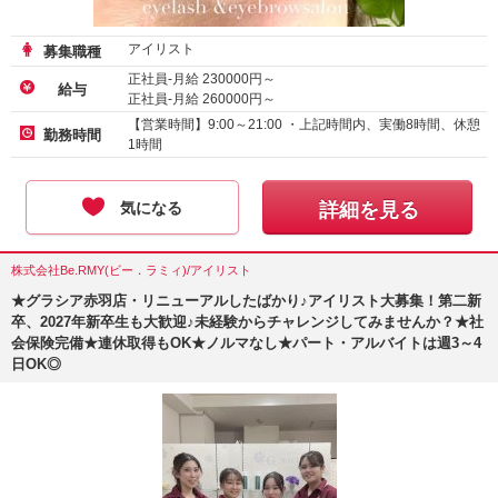
アイリスト
募集職種
正社員-月給
230000
円～
給与
正社員-月給
260000
円～
【営業時間】9:00～21:00 ・上記時間内、実働8時間、休憩
勤務時間
1時間
気になる
詳細を見る
株式会社Be.RMY(ビー．ラミィ)/アイリスト
★グラシア赤羽店・リニューアルしたばかり♪アイリスト大募集！第二新
卒、2027年新卒生も大歓迎♪未経験からチャレンジしてみませんか？★社
会保険完備★連休取得もOK★ノルマなし★パート・アルバイトは週3～4
日OK◎