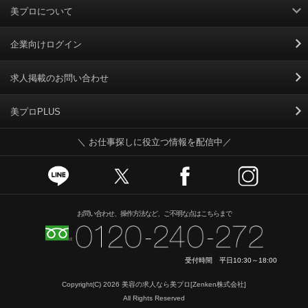
美プロについて
利用規約
企業向けログイン
掲載規約
求人掲載のお問い合わせ
個人情報保護ポリシー
美プロPLUS
＼ お仕事探しに役立つ情報を配信中／
個人情報のお取り扱いについて
Cookieポリシー
スカウトとは
お問い合わせ、操作方法など、ご不明な点はこちらまで
運営会社
受付時間 平日10:30～18:00
ニュースリリース
Copyright(C) 2026
美容の求人なら美プロ
[Zenken株式会社]
All Rights Reserved