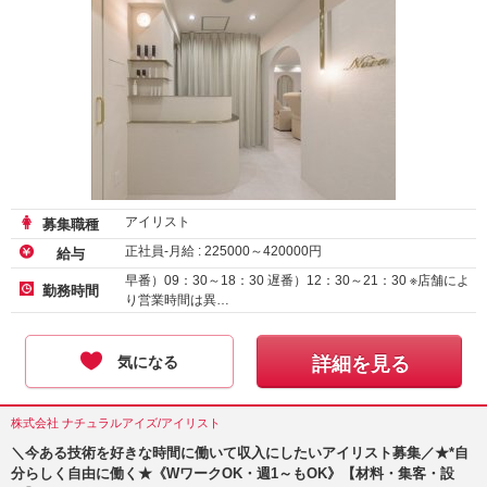
アイリスト
募集職種
正社員-月給 :
225000
～
420000
円
給与
早番）09：30～18：30 遅番）12：30～21：30 ※店舗によ
勤務時間
り営業時間は異…
気になる
詳細を見る
株式会社 ナチュラルアイズ/アイリスト
＼今ある技術を好きな時間に働いて収入にしたいアイリスト募集／★*自
分らしく自由に働く★《WワークOK・週1～もOK》【材料・集客・設