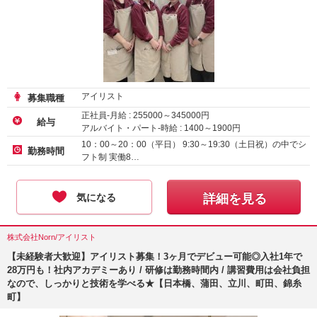
アイリスト
募集職種
正社員-月給 :
255000
～
345000
円
給与
アルバイト・パート-時給 :
1400
～
1900
円
正社員（新卒）-月給
230000
円～
10：00～20：00（平日） 9:30～19:30（土日祝）の中でシ
勤務時間
フト制 実働8…
気になる
詳細を見る
株式会社Norn/アイリスト
【未経験者大歓迎】アイリスト募集！3ヶ月でデビュー可能◎入社1年で
28万円も！社内アカデミーあり / 研修は勤務時間内 / 講習費用は会社負担
なので、しっかりと技術を学べる★【日本橋、蒲田、立川、町田、錦糸
町】