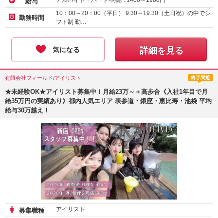
アルバイト・パート-時給 :
1400
～
1900
円
給与
10：00～20：00（平日） 9:30～19:30（土日祝）の中でシ
勤務時間
フト制 勤…
気になる
詳細を見る
有限会社フィールド/アイリスト
終了間近
★未経験OK★アイリスト募集中！月給23万～＋高歩合《入社1年目で月
給35万円の実績あり》都内人気エリア 表参道・銀座・恵比寿・池袋 平均
給与30万越え！
アイリスト
募集職種