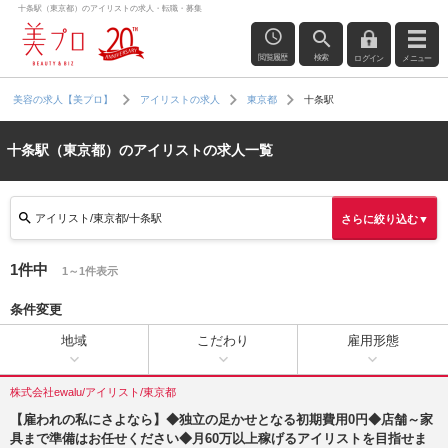
十条駅（東京都）のアイリストの求人・転職・募集
閲覧履歴
検索
ログイン
メニュー
十条駅
美容の求人【美プロ】
アイリストの求人
東京都
十条駅（東京都）のアイリストの求人一覧
アイリスト/東京都/十条駅
さらに絞り込む▼
1件中
1～1件表示
条件変更
地域
こだわり
雇用形態
株式会社ewalu/アイリスト/東京都
【雇われの私にさよなら】◆独立の足かせとなる初期費用0円◆店舗～家
具まで準備はお任せください◆月60万以上稼げるアイリストを目指せま