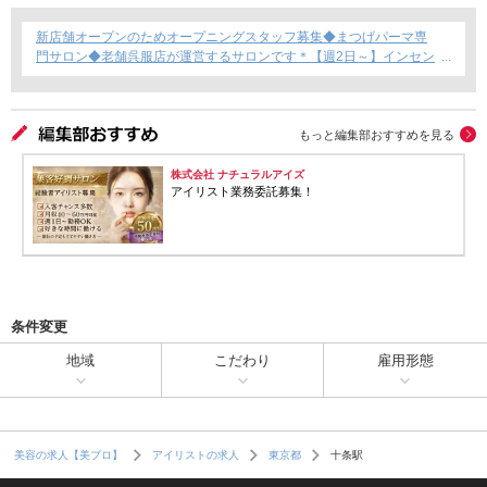
新店舗オープンのためオープニングスタッフ募集◆まつげパーマ専
門サロン◆老舗呉服店が運営するサロンです＊【週2日～】インセン
ティブあり◎
もっと編集部おすすめを見る
株式会社 ナチュラルアイズ
アイリスト業務委託募集！
条件変更
地域
こだわり
雇用形態
十条駅
美容の求人【美プロ】
アイリストの求人
東京都