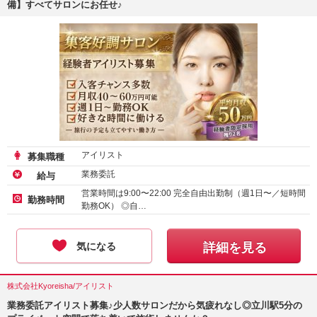
備】すべてサロンにお任せ♪
アイリスト
募集職種
業務委託
給与
営業時間は9:00〜22:00 完全自由出勤制（週1日〜／短時間
勤務時間
勤務OK） ◎自…
気になる
詳細を見る
株式会社Kyoreisha/アイリスト
業務委託アイリスト募集♪少人数サロンだから気疲れなし◎立川駅5分の