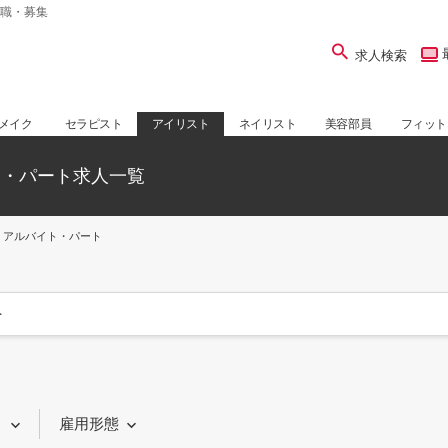
職・募集
求人検索
メイク
セラピスト
アイリスト
ネイリスト
美容部員
フィット
ト・パート求人一覧
アルバイト・パート
ト
り
雇用形態