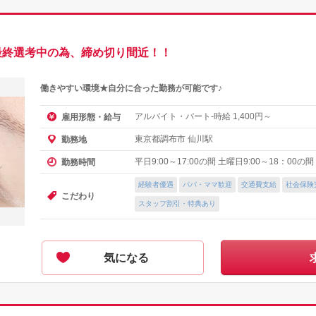
》最終選考中の為、締め切り間近！！
働きやすい環境★自分に合った勤務が可能です♪
アルバイト・パート-時給
円～
雇用形態・給与
1,400
東京都調布市 仙川駅
勤務地
平日9:00～17:00の間 土曜日9:00～18：00
勤務時間
経験者優遇
パパ・ママ歓迎
交通費支給
社会保険
こだわり
スタッフ割引・特典あり
気になる