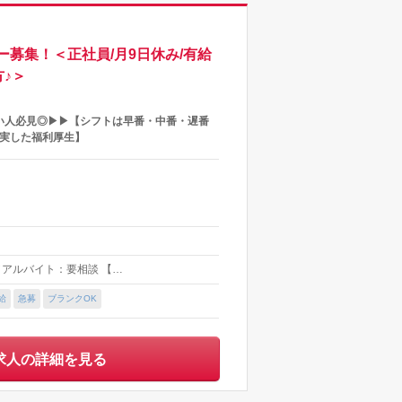
募集！＜正社員/月9日休み/有給
♪＞
い人必見◎▶▶【シフトは早番・中番・遅番
充実した福利厚生】
）／アルバイト：要相談 【…
給
急募
ブランクOK
求人の詳細を見る