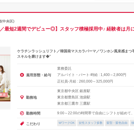
(中央区)
K／最短2週間でデビュー◎】スタッフ積極採用中♪ 経験者は月
ケラチンラッシュリフト／韓国発マスカラパーマ／ワンホン風束感まつ毛
スキルを磨けます◆⁺
業務委託
アルバイト・パート-時給 :
～
円
雇用形態・給与
1,400
2,800
正社員-月給 :
～
円
260,000
325,000
東京都中央区 銀座駅
東京都豊島区 池袋駅
勤務地
東京都三鷹市 三鷹駅
9:00～22:00の時間帯で自由にシフトが組め
勤務時間
WワークOK
女性スタッフ多数
髪型・髪色自由
こだわり