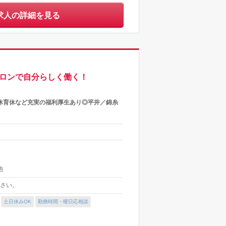
求人の詳細を見る
室サロンで自分らしく働く！
休育休など充実の福利厚生あり◎平井／錦糸
他
ださい。
土日休みOK
勤務時間・曜日応相談