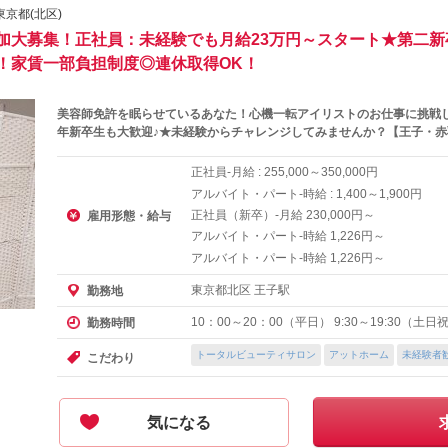
東京都(北区)
追加大募集！正社員：未経験でも月給23万円～スタート★第二新卒
！家賃一部負担制度◎連休取得OK！
美容師免許を眠らせているあなた！心機一転アイリストのお仕事に挑戦し
年新卒生も大歓迎♪★未経験からチャレンジしてみませんか？【王子・赤
正社員-月給 :
～
円
255,000
350,000
アルバイト・パート-時給 :
～
円
1,400
1,900
正社員（新卒）-月給
円～
230,000
雇用形態・給与
アルバイト・パート-時給
円～
1,226
アルバイト・パート-時給
円～
1,226
東京都北区 王子駅
勤務地
10：00～20：00（平日） 9:30～19:30（
勤務時間
トータルビューティサロン
アットホーム
未経験者
こだわり
気になる