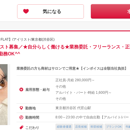
気になる
by FLAT】/アイリスト/東京都(渋谷区)
リスト募集／★自分らしく働ける★業務委託・フリーランス・
務OK^^
業務委託の方も商材はサロンでご用意★【インボイスは全額当社負担】
正社員-月給
円～
280,000
その他
雇用形態・給与
アルバイト・パート-時給
円～
1,600
その他
東京都渋谷区 代官山駅
勤務地
8:00～23:00 の中で自由出勤【アルバイト/
勤務時間
経験者優遇
店長候補
幹部候補
ブランクOK
年
こだわり