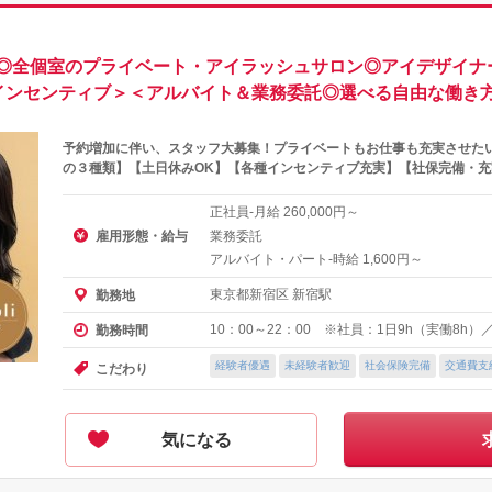
◎全個室のプライベート・アイラッシュサロン◎アイデザイナー
各種インセンティブ＞＜アルバイト＆業務委託◎選べる自由な働き方
予約増加に伴い、スタッフ大募集！プライベートもお仕事も充実させた
の３種類】【土日休みOK】【各種インセンティブ充実】【社保完備・
正社員-月給
円～
260,000
雇用形態・給与
業務委託
アルバイト・パート-時給
円～
1,600
東京都新宿区 新宿駅
勤務地
10：00～22：00 ※社員：1日9h（実働8h
勤務時間
経験者優遇
未経験者歓迎
社会保険完備
交通費支
こだわり
気になる