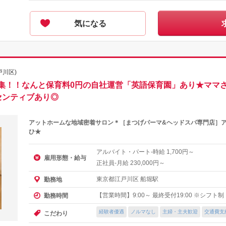
気になる
戸川区)
集！！なんと保育料0円の自社運営「英語保育園」あり★ママさ
センティブあり◎
アットホームな地域密着サロン＊［まつげパーマ&ヘッドスパ専門店］
ひ★
アルバイト・パート-時給
円～
1,700
雇用形態・給与
正社員-月給
円～
230,000
東京都江戸川区 船堀駅
勤務地
【営業時間】9:00～ 最終受付19:00 ※シフト制
勤務時間
経験者優遇
ノルマなし
主婦・主夫歓迎
交通費支
こだわり