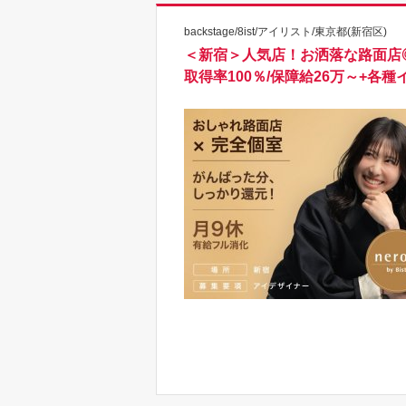
backstage/8ist/アイリスト/東京都(新宿区)
＜新宿＞人気店！お洒落な路面店
取得率100％/保障給26万～+