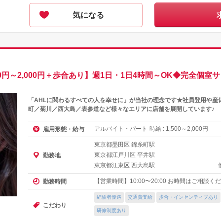
気になる
0円～2,000円＋歩合あり】週1日・1日4時間～OK◆完全個
「AHLに関わるすべての人を幸せに」が当社の理念です★社員登用や産
町／菊川／西大島／表参道など様々なエリアに店舗を展開しています♪
アルバイト・パート-時給 :
～
円
雇用形態・給与
1,500
2,000
東京都墨田区 錦糸町駅
東京都江戸川区 平井駅
勤務地
東京都江東区 西大島駅
【営業時間】10:00〜20:00 お時間はご相談く
勤務時間
経験者優遇
交通費支給
歩合・インセンティブあり
こだわり
研修制度あり