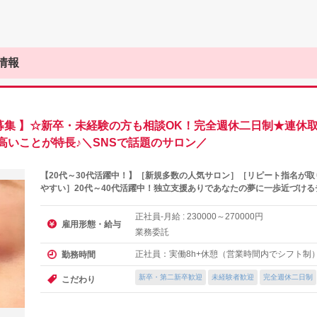
情報
スト募集 】☆新卒・未経験の方も相談OK！完全週休二日制★連休
高いことが特長♪＼SNSで話題のサロン／
【20代～30代活躍中！】［新規多数の人気サロン］［リピート指名が
やすい］20代～40代活躍中！独立支援ありであなたの夢に一歩近づける
正社員-月給 :
～
円
230000
270000
雇用形態・給与
業務委託
正社員：実働8h+休憩（営業時間内でシフト制
勤務時間
新卒・第二新卒歓迎
未経験者歓迎
完全週休二日制
こだわり