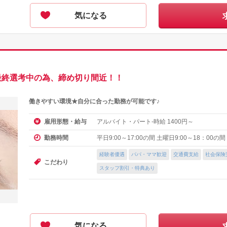
気になる
》最終選考中の為、締め切り間近！！
働きやすい環境★自分に合った勤務が可能です♪
アルバイト・パート-時給
円～
雇用形態・給与
1400
平日9:00～17:00の間 土曜日9:00～18：00
勤務時間
経験者優遇
パパ・ママ歓迎
交通費支給
社会保険
こだわり
スタッフ割引・特典あり
気になる