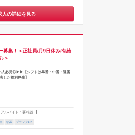
求人の詳細を見る
募集！＜正社員/月9日休み/有給
♪＞
い人必見◎▶▶【シフトは早番・中番・遅番
充実した福利厚生】
）／アルバイト：要相談 【…
給
急募
ブランクOK