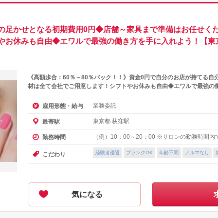
の足かせとなる初期費用0円◆店舗～家具まで準備はお任せくだ
やお休みも自由◆エワルで最強の働き方を手に入れよう！【東
《高額歩合：60％～80％バック！！》資金0円で自分のお店が持てる自
材は全て会社でご用意します！シフトやお休みも自由◆エワルで最強の
業務委託
雇用形態・給与
東京都 荻窪駅
最寄駅
（例）10：00～20：00 ※サロンの勤務時間
勤務時間
経験者優遇
ブランクOK
年齢不問
ノルマなし
こだわり
気になる