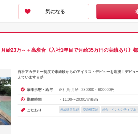
気になる
月給23万～＋高歩合《入社1年目で月給35万円の実績あり》
自社アカデミー制度で未経験からのアイリストデビューを応援！デビュ
えています☆彡
正社員-月給 :
～
円
雇用形態・給与
230000
600000
・11:00〜20:00/実働8h
勤務時間
未経験者歓迎
交通費支給
歩合・インセンティブあ
こだわり