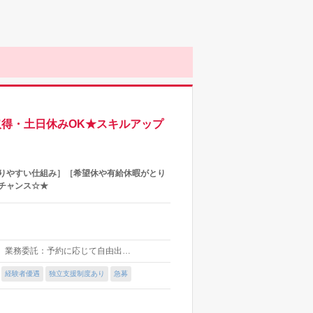
取得・土日休みOK★スキルアップ
取りやすい仕組み］［希望休や有給休暇がとり
チャンス☆★
） 業務委託：予約に応じて自由出…
経験者優遇
独立支援制度あり
急募