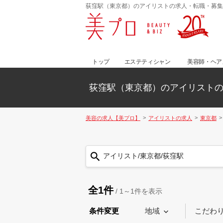
荻窪駅（東京都）のアイリストの求人・転職・募集
トップ
エステティシャン
美容師・ヘア
荻窪駅（東京都）のアイリスト
美容の求人【美プロ】
アイリストの求人
東京都
アイリスト/東京都/荻窪駅
全1件
/
1～1
件を表示
条件変更
地域
こだわ