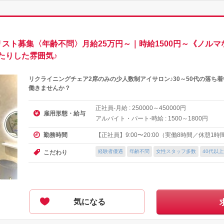
スト募集〈年齢不問〉月給25万円～｜時給1500円～《ノル
たりした雰囲気♪
リクライニングチェア2席のみの少人数制アイサロン♪30～50代の落ち
働きませんか？
正社員-月給 :
～
円
250000
450000
雇用形態・給与
アルバイト・パート-時給 :
～
円
1500
1800
【正社員】9:00〜20:00（実働8時間／休憩1時
勤務時間
経験者優遇
年齢不問
女性スタッフ多数
40代以
こだわり
気になる