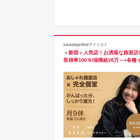
backstage/8ist/アイリスト
＜新宿＞人気店！お洒落な路面店
取得率100％/保障給26万～+