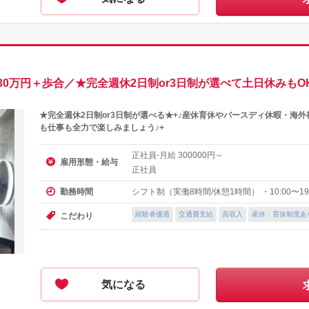
0万円＋歩合／★完全週休2日制or3日制が選べて土日休みもO
★完全週休2日制or3日制が選べる★+♪産休育休やバースディ休暇・海
も仕事も全力で楽しみましょう♪+
正社員-月給
円～
300000
雇用形態・給与
正社員
シフト制（実働8時間/休憩1時間） ・10:00〜19:
勤務時間
経験者優遇
交通費支給
高収入
産休・育休制度あ
こだわり
気になる