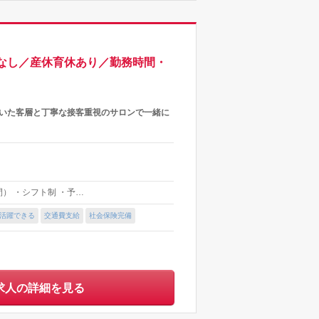
マなし／産休育休あり／勤務時間・
着いた客層と丁寧な接客重視のサロンで一緒に
間） ・シフト制 ・予…
上活躍できる
交通費支給
社会保険完備
求人の詳細を見る