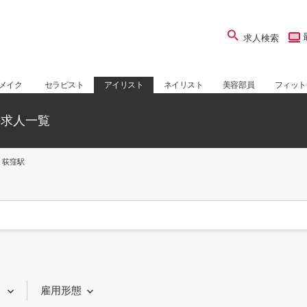
求人検索
メイク
セラピスト
アイリスト
ネイリスト
美容部員
フィット
の求人一覧
荻窪駅
り
雇用形態