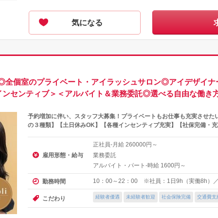
気になる
◎全個室のプライベート・アイラッシュサロン◎アイデザイナー
各種インセンティブ＞＜アルバイト＆業務委託◎選べる自由な働き方
予約増加に伴い、スタッフ大募集！プライベートもお仕事も充実させた
の３種類】【土日休みOK】【各種インセンティブ充実】【社保完備・
正社員-月給
円～
260000
雇用形態・給与
業務委託
アルバイト・パート-時給
円～
1600
10：00～22：00 ※社員：1日9h（実働8h
勤務時間
経験者優遇
未経験者歓迎
社会保険完備
交通費支
こだわり