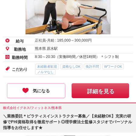
正社員-月給 :
185,000
～
300,000
円
給与
熊本県 原水駅
勤務地
8:30～20:30（実働8時間／休憩1時間） ＊シフト制
勤務時間
未経験者歓迎
資格なしOK
免許不問
WワークOK
こだわり
ノルマなし
気になる
詳細を見る
株式会社イグネス/フィットネス/熊本県
＼業務委託＊ピラティスインストラクター募集／【未経験OK】充実の研
修でPHI資格取得を徹底サポート◎理学療法士監修スタジオでパーソナル
指導をお任せします★