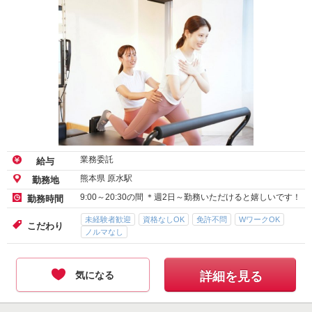
業務委託
給与
熊本県 原水駅
勤務地
9:00～20:30の間 ＊週2日～勤務いただけると嬉しいです！
勤務時間
未経験者歓迎
資格なしOK
免許不問
WワークOK
こだわり
ノルマなし
気になる
詳細を見る