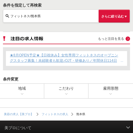
条件を指定して再検索
フィットネス/熊本県
さらに絞り込む▼
もっと注目を見る
★8月OPEN予定★【日祝休み】女性専用フィットネスのオープニン
グスタッフ募集！未経験者も歓迎♪OJT・研修あり／年間休日114日
／賞与年2回支給／育児短時間勤務制度あり◎
条件変更
地域
こだわり
雇用形態
熊本県
美容の求人【美プロ】
フィットネスの求人
美プロについて