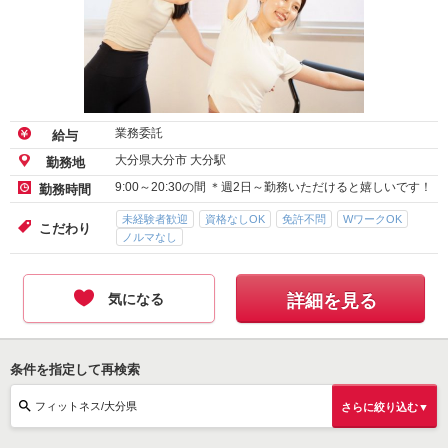
業務委託
給与
大分県大分市 大分駅
勤務地
9:00～20:30の間 ＊週2日～勤務いただけると嬉しいです！
勤務時間
未経験者歓迎
資格なしOK
免許不問
WワークOK
こだわり
ノルマなし
気になる
詳細を見る
条件を指定して再検索
フィットネス/大分県
さらに絞り込む▼