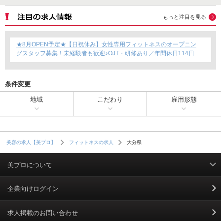
もっと注目を見る
★8月OPEN予定★【日祝休み】女性専用フィットネスのオープニン
グスタッフ募集！未経験者も歓迎♪OJT・研修あり／年間休日114日
／賞与年2回支給／育児短時間勤務制度あり◎
条件変更
地域
こだわり
雇用形態
大分県
美容の求人【美プロ】
フィットネスの求人
美プロについて
利用規約
企業向けログイン
掲載規約
求人掲載のお問い合わせ