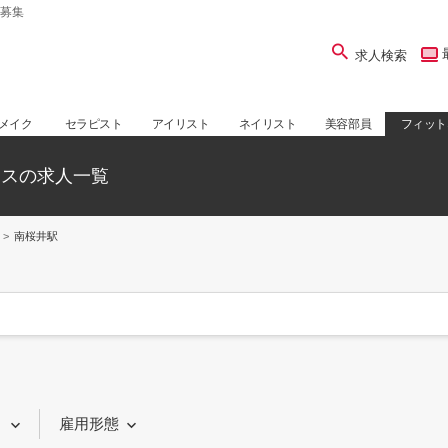
募集
求人検索
メイク
セラピスト
アイリスト
ネイリスト
美容部員
フィット
ネスの求人一覧
南桜井駅
り
雇用形態