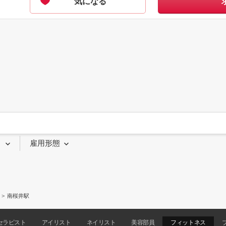
気になる
り
雇用形態
南桜井駅
セラピスト
アイリスト
ネイリスト
美容部員
フィットネス