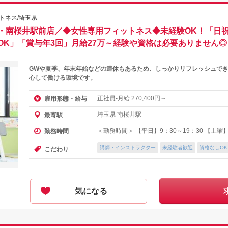
トネス/埼玉県
・南桜井駅前店／◆女性専用フィットネス◆未経験OK！「日
OK」「賞与年3回」月給27万～経験や資格は必要ありません◎
GWや夏季、年末年始などの連休もあるため、しっかりリフレッシュでき
心して働ける環境です。
正社員-月給
円～
雇用形態・給与
270,400
埼玉県 南桜井駅
最寄駅
＜勤務時間＞ 【平日】9：30～19：30 【土曜】9
勤務時間
講師・インストラクター
未経験者歓迎
資格なしOK
こだわり
気になる