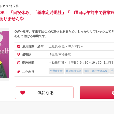
トネス/埼玉県
OK！「日祝休み」「基本定時退社」「土曜日は午前中で営業終
要ありません◎
GWや夏季、年末年始などの連休もあるため、しっかりリフレッシュでき
心して働ける環境です。
正社員-月給
円～
雇用形態・給与
270,400
埼玉県 南桜井駅
最寄駅
＜勤務時間＞ 【平日】9：30～19：30 【土曜】9
勤務時間
交通費支給
社会保険完備
賞与・ボーナスあり
手
こだわり
気になる