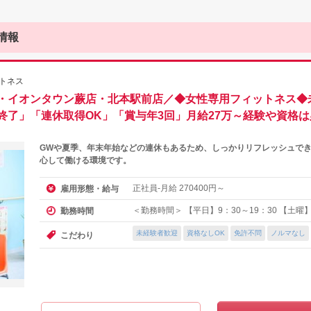
情報
トネス
・イオンタウン蕨店・北本駅前店／◆女性専用フィットネス◆
終了」「連休取得OK」「賞与年3回」月給27万～経験や資格
GWや夏季、年末年始などの連休もあるため、しっかりリフレッシュでき
心して働ける環境です。
正社員-月給
円～
雇用形態・給与
270400
＜勤務時間＞ 【平日】9：30～19：30 【土曜】9
勤務時間
未経験者歓迎
資格なしOK
免許不問
ノルマなし
こだわり