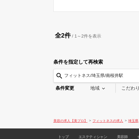
全2件
/
1～2
件を表示
条件を指定して再検索
フィットネス/埼玉県/南桜井駅
条件変更
地域
こだわ
美容の求人【美プロ】
フィットネスの求人
埼玉県
トップ
エステティシャン
美容師