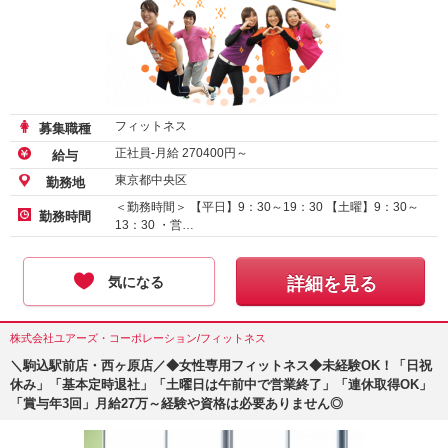
フィットネス
募集職種
正社員-月給
270400
円～
給与
東京都中央区
勤務地
＜勤務時間＞ 【平日】9：30～19：30 【土曜】9：30～
勤務時間
13：30 ・営…
気になる
詳細を見る
株式会社ユアーズ・コーポレーション/フィットネス
＼駒込駅前店・西ヶ原店／◆女性専用フィットネス◆未経験OK！「日祝
休み」「基本定時退社」「土曜日は午前中で営業終了」「連休取得OK」
「賞与年3回」月給27万～経験や資格は必要ありません◎