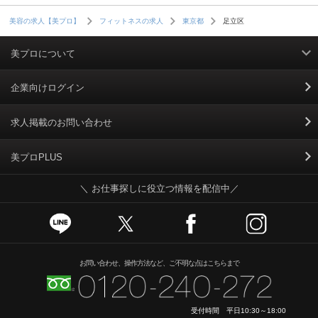
足立区
美容の求人【美プロ】
フィットネスの求人
東京都
美プロについて
利用規約
企業向けログイン
掲載規約
求人掲載のお問い合わせ
個人情報保護ポリシー
美プロPLUS
＼ お仕事探しに役立つ情報を配信中／
個人情報のお取り扱いについて
Cookieポリシー
スカウトとは
お問い合わせ、操作方法など、ご不明な点はこちらまで
運営会社
受付時間 平日10:30～18:00