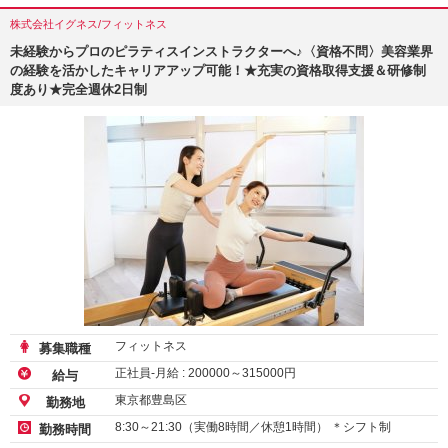
株式会社イグネス/フィットネス
未経験からプロのピラティスインストラクターへ♪〈資格不問〉美容業界
の経験を活かしたキャリアアップ可能！★充実の資格取得支援＆研修制
度あり★完全週休2日制
フィットネス
募集職種
正社員-月給 :
200000
～
315000
円
給与
東京都豊島区
勤務地
8:30～21:30（実働8時間／休憩1時間） ＊シフト制
勤務時間