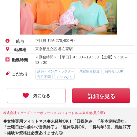
正社員-月給
270,400
円～
給与
東京都足立区 谷在家駅
勤務地
＜勤務時間＞ 【平日】9：30～19：30 【土曜】9：30～
勤務時間
13：30 …
講師・インストラクター
未経験者歓迎
資格なしOK
こだわり
免許不問
ノルマなし
気になる
詳細を見る
株式会社ユアーズ・コーポレーション/フィットネス/東京都(足立区)
◆女性専用フィットネス◆未経験OK！「日祝休み」「基本定時退社」
「土曜日は午前中で営業終了」「連休取得OK」「賞与年3回」月給27万
～経験や資格は必要ありません◎