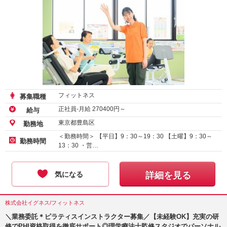
フィットネス
募集職種
正社員-月給
270400
円～
給与
東京都豊島区
勤務地
＜勤務時間＞ 【平日】9：30～19：30 【土曜】9：30～
勤務時間
13：30 ・営…
気になる
詳細を見る
株式会社イグネス/フィットネス
＼業務委託＊ピラティスインストラクター募集／【未経験OK】充実の研
修でPHI資格取得を徹底サポート◎理学療法士監修スタジオでパーソナル