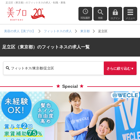
足立区（東京都）のフィットネスの求人・転職・募集
閲覧履歴
検索
ログイン
メニュー
足立区
美容の求人【美プロ】
フィットネスの求人
東京都
足立区（東京都）のフィットネスの求人一覧
フィットネス/東京都/足立区
さらに絞り込む▼
Special