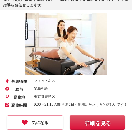
指導をお任せします★
フィットネス
募集職種
業務委託
給与
東京都豊島区
勤務地
9:00～21:15の間 ＊週2日～勤務いただけると嬉しいです！
勤務時間
気になる
詳細を見る