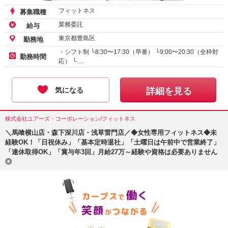
フィットネス
募集職種
業務委託
給与
東京都豊島区
勤務地
・シフト制 └8:30〜17:30（早番） └9:00〜20:30（全枠対
勤務時間
応） └…
気になる
詳細を見る
株式会社ユアーズ・コーポレーション/フィットネス
＼馬喰横山店・森下深川店・浅草雷門店／◆女性専用フィットネス◆未
経験OK！「日祝休み」「基本定時退社」「土曜日は午前中で営業終了」
「連休取得OK」「賞与年3回」月給27万～経験や資格は必要ありません
◎