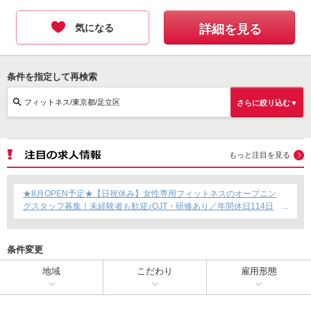
気になる
詳細を見る
条件を指定して再検索
フィットネス/東京都/足立区
さらに絞り込む▼
もっと注目を見る
★8月OPEN予定★【日祝休み】女性専用フィットネスのオープニン
グスタッフ募集！未経験者も歓迎♪OJT・研修あり／年間休日114日
／賞与年2回支給／育児短時間勤務制度あり◎
条件変更
地域
こだわり
雇用形態