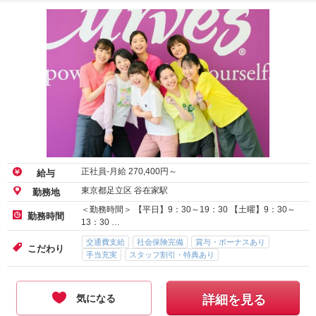
正社員-月給
270,400
円～
給与
東京都足立区 谷在家駅
勤務地
＜勤務時間＞ 【平日】9：30～19：30 【土曜】9：30～
勤務時間
13：30 …
交通費支給
社会保険完備
賞与・ボーナスあり
こだわり
手当充実
スタッフ割引・特典あり
気になる
詳細を見る