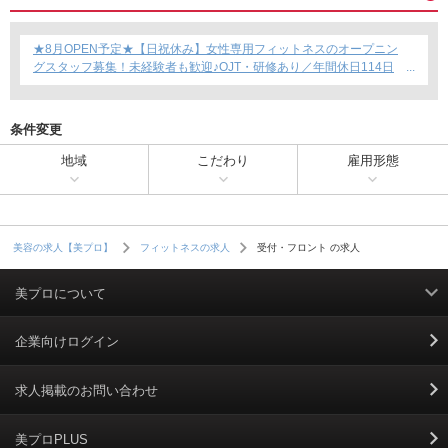
★8月OPEN予定★【日祝休み】女性専用フィットネスのオープニン
グスタッフ募集！未経験者も歓迎♪OJT・研修あり／年間休日114日
／賞与年2回支給／育児短時間勤務制度あり◎
条件変更
地域
こだわり
雇用形態
受付・フロント の求人
美容の求人【美プロ】
フィットネスの求人
美プロについて
利用規約
企業向けログイン
掲載規約
求人掲載のお問い合わせ
個人情報保護ポリシー
美プロPLUS