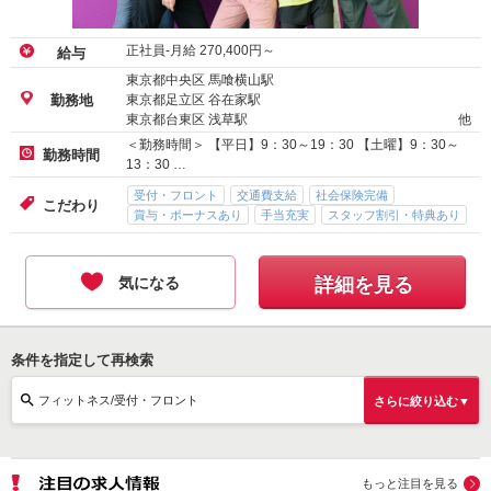
正社員-月給
270,400
円～
給与
東京都中央区 馬喰横山駅
東京都足立区 谷在家駅
勤務地
東京都台東区 浅草駅
他
＜勤務時間＞ 【平日】9：30～19：30 【土曜】9：30～
勤務時間
13：30 …
受付・フロント
交通費支給
社会保険完備
こだわり
賞与・ボーナスあり
手当充実
スタッフ割引・特典あり
気になる
詳細を見る
条件を指定して再検索
フィットネス/受付・フロント
さらに絞り込む▼
もっと注目を見る