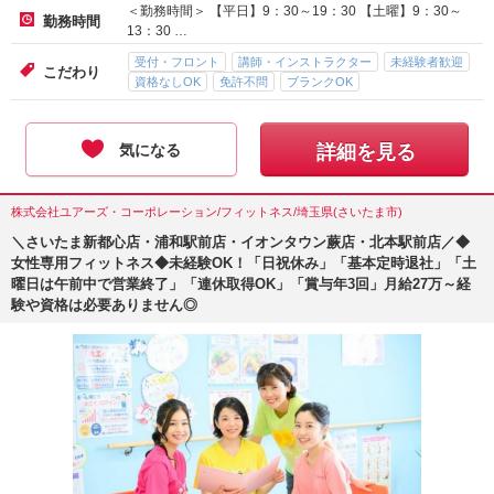
＜勤務時間＞ 【平日】9：30～19：30 【土曜】9：30～
勤務時間
13：30 …
受付・フロント
講師・インストラクター
未経験者歓迎
こだわり
資格なしOK
免許不問
ブランクOK
気になる
詳細を見る
株式会社ユアーズ・コーポレーション/フィットネス/埼玉県(さいたま市)
＼さいたま新都心店・浦和駅前店・イオンタウン蕨店・北本駅前店／◆
女性専用フィットネス◆未経験OK！「日祝休み」「基本定時退社」「土
曜日は午前中で営業終了」「連休取得OK」「賞与年3回」月給27万～経
験や資格は必要ありません◎