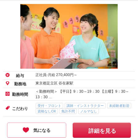
正社員-月給
270,400
円～
給与
東京都足立区 谷在家駅
勤務地
＜勤務時間＞ 【平日】9：30～19：30 【土曜】9：30～
勤務時間
13：30 …
受付・フロント
講師・インストラクター
未経験者歓迎
こだわり
資格なしOK
免許不問
ノルマなし
気になる
詳細を見る