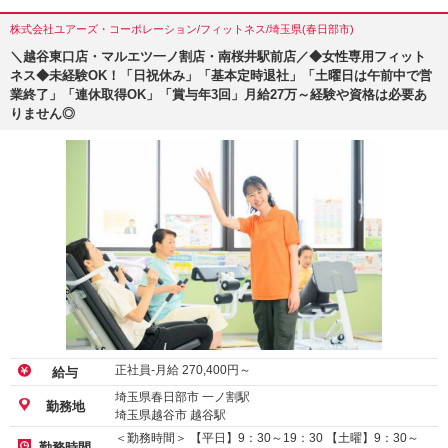
株式会社ユアーズ・コーポレーション/フィットネス/埼玉県(春日部市)
＼越谷東口店・マルエツ一ノ割店・南桜井駅前店／◆女性専用フィット
ネス◆未経験OK！「日祝休み」「基本定時退社」「土曜日は午前中で営
業終了」「連休取得OK」「賞与年3回」月給27万～経験や資格は必要あ
りません◎
正社員-月給
270,400
円～
給与
埼玉県春日部市 一ノ割駅
勤務地
埼玉県越谷市 越谷駅
＜勤務時間＞ 【平日】9：30～19：30 【土曜】9：30～
勤務時間