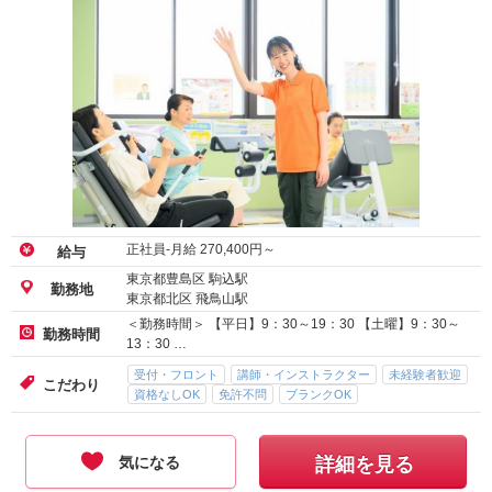
正社員-月給
270,400
円～
給与
東京都豊島区 駒込駅
勤務地
東京都北区 飛鳥山駅
＜勤務時間＞ 【平日】9：30～19：30 【土曜】9：30～
勤務時間
13：30 …
受付・フロント
講師・インストラクター
未経験者歓迎
こだわり
資格なしOK
免許不問
ブランクOK
気になる
詳細を見る