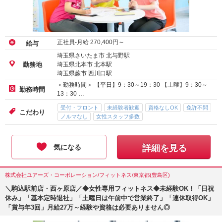
正社員-月給
270,400
円～
給与
埼玉県さいたま市 北与野駅
埼玉県北本市 北本駅
勤務地
埼玉県蕨市 西川口駅
＜勤務時間＞ 【平日】9：30～19：30 【土曜】9：30～
勤務時間
13：30 …
受付・フロント
未経験者歓迎
資格なしOK
免許不問
こだわり
ノルマなし
女性スタッフ多数
気になる
詳細を見る
株式会社ユアーズ・コーポレーション/フィットネス/東京都(豊島区)
＼駒込駅前店・西ヶ原店／◆女性専用フィットネス◆未経験OK！「日祝
休み」「基本定時退社」「土曜日は午前中で営業終了」「連休取得OK」
「賞与年3回」月給27万～経験や資格は必要ありません◎