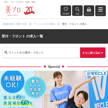
受付・フロントの求人・転職・募集
閲覧履歴
検索
ログイン
メニュー
受付・フロント の求人
美容の求人【美プロ】
フィットネスの求人
受付・フロント の求人一覧
フィットネス/受付・フロント
さらに絞り込む▼
Special