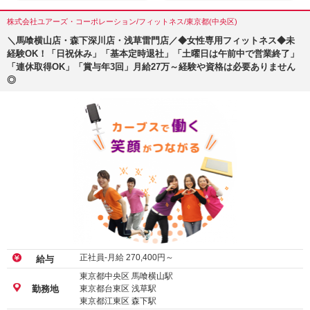
株式会社ユアーズ・コーポレーション/フィットネス/東京都(中央区)
＼馬喰横山店・森下深川店・浅草雷門店／◆女性専用フィットネス◆未
経験OK！「日祝休み」「基本定時退社」「土曜日は午前中で営業終了」
「連休取得OK」「賞与年3回」月給27万～経験や資格は必要ありません
◎
正社員-月給
270,400
円～
給与
東京都中央区 馬喰横山駅
東京都台東区 浅草駅
勤務地
東京都江東区 森下駅