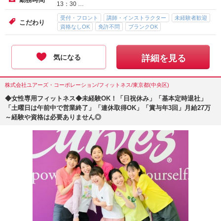
13：30 …
受付・フロント
講師・インストラクター
未経験者歓迎
こだわり
資格なしOK
免許不問
ブランクOK
気になる
詳細を見る
株式会社ユアーズ・コーポレーション/フィットネス/東京都(中央区)
◆女性専用フィットネス◆未経験OK！「日祝休み」「基本定時退社」
「土曜日は午前中で営業終了」「連休取得OK」「賞与年3回」月給27万
～経験や資格は必要ありません◎