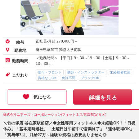
正社員-月給
270,400
円～
給与
埼玉県草加市 獨協大学前駅
勤務地
＜勤務時間＞ 【平日】9：30～19：30 【土曜】9：30～
勤務時間
13：30 …
受付・フロント
講師・インストラクター
未経験者歓迎
こだわり
資格なしOK
免許不問
ブランクOK
気になる
詳細を見る
株式会社ユアーズ・コーポレーション/フィットネス/東京都(足立区)
＼竹の塚店 谷在家駅前店／◆女性専用フィットネス◆未経験OK！「日祝
休み」「基本定時退社」「土曜日は午前中で営業終了」「連休取得OK」
「賞与年3回」月給27万～経験や資格は必要ありません◎