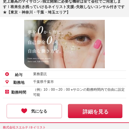
史上最高のマイサロン♪独立開業に必要な機材は全て会社でご用意しま
す！将来生き残っていけるネイリスト支援♪失敗しないコンサル付きです
★【東京・神奈川・千葉・埼玉エリア】
業務委託
給与
千葉県千葉市
勤務地
（例）10：00～20：00 ※サロンの勤務時間内で自由に設定
勤務時間
可能
気になる
詳細を見る
株式会社スエルテ /ネイリスト