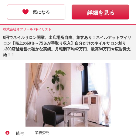
気になる
詳細を見る
株式会社オフリール /ネイリスト
0円でネイルサロン開業、出店場所自由、集客あり！ネイルアットマイサ
ロン【売上の60％～75％が手取り収入】自分だけのネイルサロン創り
♪200店舗運営の確かな実績。月報酬平均42万円、最高84万円★広告費支
給！！
業務委託
給与