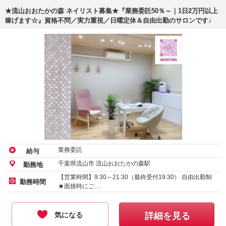
★流山おおたかの森 ネイリスト募集★『業務委託50％～｜1日2万円以上
稼げます☆』資格不問／実力重視／日曜定休＆自由出勤のサロンです♪
業務委託
給与
千葉県流山市 流山おおたかの森駅
勤務地
【営業時間】9:30～21:30（最終受付19:30） 自由出勤制
勤務時間
★面接時にご…
気になる
詳細を見る