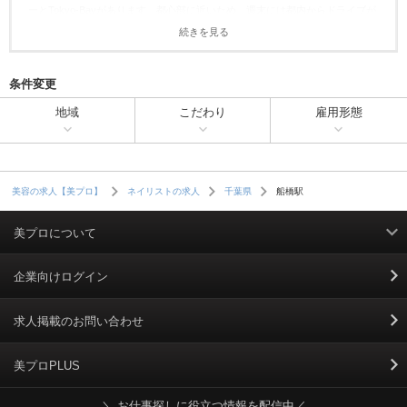
ーとTokyo-Bayがあります。都心部に近いため、週末には都内からドライブが
てら訪れる買い物客も多数。ネイルサロンは、船橋駅と京成船橋駅の近くに
続きを見る
多く営業しています。商業施設内に入っているサロンもあるので、アクセス
の良さや残業の少なさ、施設の綺麗さを重視したい方はそういったサロンを
選んでも良いですね。京成電鉄とJR線が利用できるので、千葉の別エリアや
条件変更
東京からの通勤ももちろん可能。千葉の中でも幅広い層のお客様と触れ合え
地域
こだわり
雇用形態
る船橋エリアで、ネイリストとしての接客力を磨きましょう。
船橋駅
美容の求人【美プロ】
ネイリストの求人
千葉県
美プロについて
利用規約
企業向けログイン
掲載規約
求人掲載のお問い合わせ
個人情報保護ポリシー
美プロPLUS
＼ お仕事探しに役立つ情報を配信中／