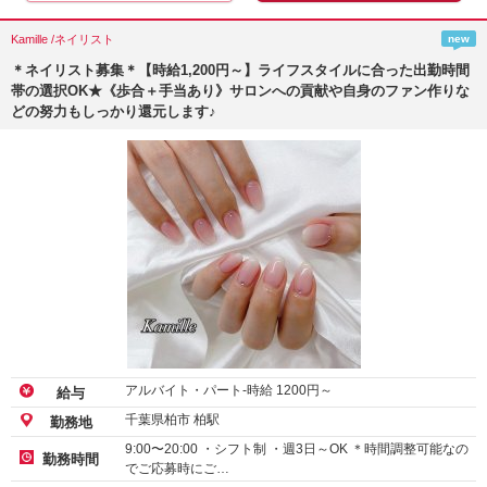
Kamille /ネイリスト
new
＊ネイリスト募集＊【時給1,200円～】ライフスタイルに合った出勤時間
帯の選択OK★《歩合＋手当あり》サロンへの貢献や自身のファン作りな
どの努力もしっかり還元します♪
アルバイト・パート-時給
1200
円～
給与
千葉県柏市 柏駅
勤務地
9:00〜20:00 ・シフト制 ・週3日～OK ＊時間調整可能なの
勤務時間
でご応募時にご…