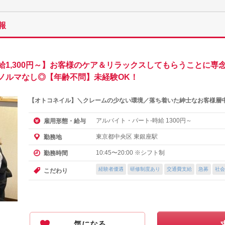
報
給1,300円～】お客様のケア＆リラックスしてもらうことに専
ノルマなし◎【年齢不問】未経験OK！
【オトコネイル】＼クレームの少ない環境／落ち着いた紳士なお客様層
アルバイト・パート-時給
円～
雇用形態・給与
1300
東京都中央区 東銀座駅
勤務地
10:45〜20:00 ※シフト制
勤務時間
経験者優遇
研修制度あり
交通費支給
急募
社会
こだわり
気になる