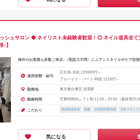
ッシュサロン ◆ ネイリスト未経験者歓迎！◎ ネイル道具全て
得♪】
海外のお客様も多数ご来店♪〈英語力不問〉ニュアンスネイルやケア技術
正社員-月給
円～
220000
雇用形態・給与
アルバイト・パート-時給
円～
1226
東京都台東区 浅草駅
勤務地
営業時間内シフト制 11:00～20:00（最終受付18
勤務時間
未経験者歓迎
急募
外部講習費負担
女性スタッフ
こだわり
気になる