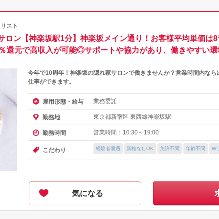
イリスト
サロン【神楽坂駅1分】神楽坂メイン通り！お客様平均単価は8
75％還元で高収入が可能◎サポートや協力があり、働きやすい環
今年で10周年！神楽坂の隠れ家サロンで働きませんか？営業時間内なら
仕事ができます。
業務委託
雇用形態・給与
東京都新宿区 東西線神楽坂駅
勤務地
営業時間：10:30～19:00
勤務時間
経験者優遇
資格なしOK
免許不問
年齢不問
W
こだわり
気になる