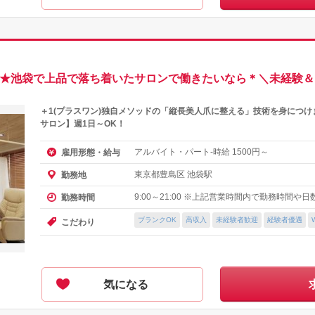
円～★池袋で上品で落ち着いたサロンで働きたいなら＊＼未経験＆
＋1(プラスワン)独自メソッドの「縦長美人爪に整える」技術を身につ
サロン】週1日～OK！
アルバイト・パート-時給
円～
雇用形態・給与
1500
東京都豊島区 池袋駅
勤務地
9:00～21:00 ※上記営業時間内で勤務時間や
勤務時間
ブランクOK
高収入
未経験者歓迎
経験者優遇
こだわり
気になる