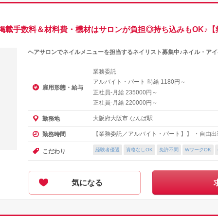
掲載手数料＆材料費・機材はサロンが負担◎持ち込みもOK♪【
ヘアサロンでネイルメニューを担当するネイリスト募集中♪ネイル・ア
業務委託
アルバイト・パート-時給
円～
1180
雇用形態・給与
正社員-月給
円～
235000
正社員-月給
円～
220000
大阪府大阪市 なんば駅
勤務地
【業務委託／アルバイト・パート】】 ・自由出勤制
勤務時間
経験者優遇
資格なしOK
免許不問
WワークOK
こだわり
気になる