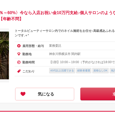
％～60%〉今なら入店お祝い金10万円支給♪個人サロンのよう
【年齢不問】
トータルビューティーサロン内でのネイル施術をお任せ♪高級感あふれ
ンです.＋*
業務委託
雇用形態・給与
神奈川県横浜市 関内駅
勤務地
【1部】10:00～19:00（予約がなければ18:00
勤務時間
40代以上活躍できる
経験者優遇
資格なしOK
免
こだわり
気になる