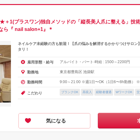
～★＋1(プラスワン)独自メソッドの「縦長美人爪に整える」
nail salon+1』＊
ネイルケア未経験の方も歓迎！【爪の悩みを解消するかかりつけサロン
タリ！
アルバイト・パート-時給 :
～
円
雇用形態・給与
1500
2200
東京都豊島区 池袋駅
勤務地
9:00～21:00 ※週1日〜OK（1日6〜8h勤務）
勤務時間
ブランクOK
高収入
経験者優遇
WワークOK
交
こだわり
気になる