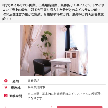
0円でネイルサロン開業、出店場所自由、集客あり！ネイルアットマイサ
ロン【売上の60％～75％が手取り収入】自分だけのネイルサロン創り
♪200店舗運営の確かな実績。月報酬平均42万円、最高84万円★広告費支
給！！
業務委託
給与
兵庫県姫路市
勤務地
自由出勤 基本的に営業時間はネイリストさんの希望通り
勤務時間
になります。