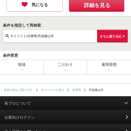
気になる
詳細を見る
条件を指定して再検索
ネイリスト/兵庫県/丹波篠山市
さらに絞り込む▼
条件変更
地域
こだわり
雇用形態
丹波篠山市
美容の求人【美プロ】
ネイリストの求人
兵庫県
美プロについて
利用規約
企業向けログイン