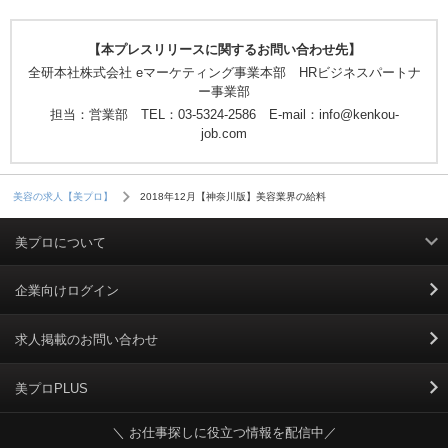
【本プレスリリースに関するお問い合わせ先】
全研本社株式会社 eマーケティング事業本部 HRビジネスパートナ
ー事業部
担当：営業部 TEL：03-5324-2586 E-mail：info@kenkou-
job.com
2018年12月【神奈川版】美容業界の給料
美容の求人【美プロ】
美プロについて
利用規約
企業向けログイン
掲載規約
求人掲載のお問い合わせ
個人情報保護ポリシー
美プロPLUS
＼ お仕事探しに役立つ情報を配信中／
個人情報のお取り扱いについて