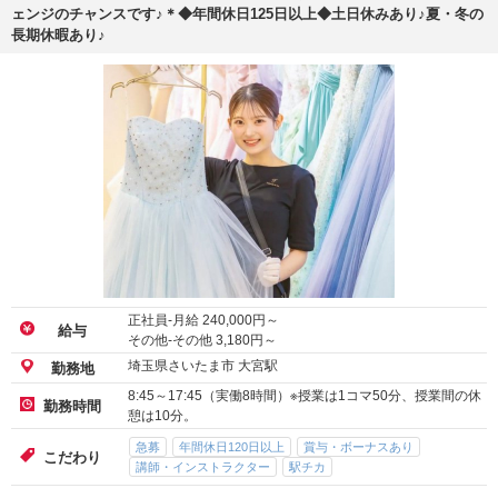
ェンジのチャンスです♪＊◆年間休日125日以上◆土日休みあり♪夏・冬の
長期休暇あり♪
正社員-月給
240,000
円～
給与
その他-その他
3,180
円～
埼玉県さいたま市 大宮駅
勤務地
8:45～17:45（実働8時間）※授業は1コマ50分、授業間の休
勤務時間
憩は10分。
急募
年間休日120日以上
賞与・ボーナスあり
こだわり
講師・インストラクター
駅チカ