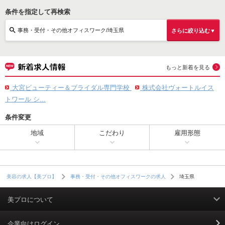
条件を指定して再検索
事務・受付・その他オフィスワーク/埼玉県
さらに絞り込む▼
もっと新着を見る
大宮ビューティー＆ブライダル専門学校
株式会社ヴォートルイス
トワール シ...
条件変更
地域
こだわり
雇用形態
埼玉県
美容の求人【美プロ】
事務・受付・その他オフィスワークの求人
美プロについて
利用規約
企業向けログイン