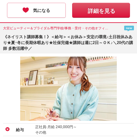
気になる
詳細を見る
大宮ビューティー＆ブライダル専門学校/事務・受付・その他オフィスワーク/埼玉県(さいたま市)
new
《ネイリスト講師募集！》＜給与＞＜お休み＞安定の環境♪土日祝休みあ
り★夏･冬に長期休暇あり★社保完備★講師は週に2日～ＯＫ♪＼20代の講
師 多数活躍中／
正社員-月給
240,000
円～
給与
その他