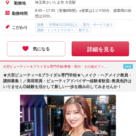
埼玉県さいたま市 大宮駅
勤務地
8:45～17:45（実働8時間）※授業は1コマ50分、授業間の休
勤務時間
憩は10分。
急募
年間休日120日以上
賞与・ボーナスあり
こだわり
講師・インストラクター
駅チカ
気になる
詳細を見る
大宮ビューティー＆ブライダル専門学校/事務・受付・その他オフィスワーク/埼玉県(さいたま市)
new
★大宮ビューティー&ブライダル専門学校★＼メイク・ヘアメイク教員・
講師募集！／美容部員・ビューティアドバイザー経験者歓迎♪教員免許は
いりません◎経験を活かして新しい一歩を踏み出してみませんか！