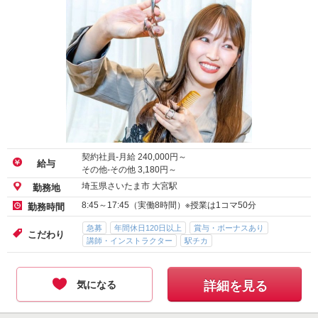
契約社員-月給
240,000
円～
給与
その他-その他
3,180
円～
埼玉県さいたま市 大宮駅
勤務地
8:45～17:45（実働8時間）※授業は1コマ50分
勤務時間
急募
年間休日120日以上
賞与・ボーナスあり
こだわり
講師・インストラクター
駅チカ
気になる
詳細を見る