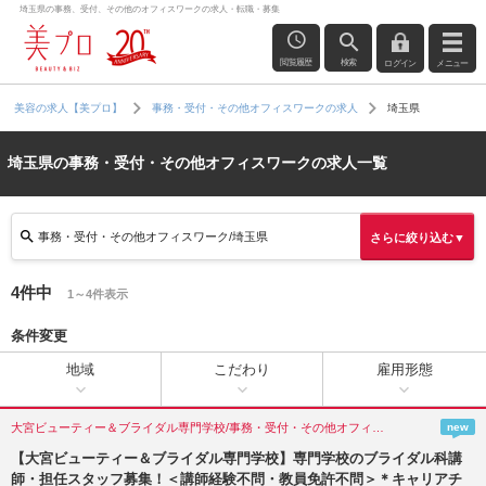
埼玉県の事務、受付、その他のオフィスワークの求人・転職・募集
閲覧履歴
検索
ログイン
メニュー
埼玉県
美容の求人【美プロ】
事務・受付・その他オフィスワークの求人
埼玉県の事務・受付・その他オフィスワークの求人一覧
事務・受付・その他オフィスワーク/埼玉県
さらに絞り込む▼
4件中
1～4件表示
条件変更
地域
こだわり
雇用形態
大宮ビューティー＆ブライダル専門学校/事務・受付・その他オフィスワーク/埼玉県(さいたま市)
new
【大宮ビューティー＆ブライダル専門学校】専門学校のブライダル科講
師・担任スタッフ募集！＜講師経験不問・教員免許不問＞＊キャリアチ