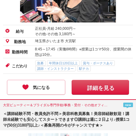
正社員-月給
240,000
円～
給与
その他-その他
3,180
円～
埼玉県さいたま市 大宮駅
勤務地
8:45～17:45（実働8時間）※授業は1コマ50分、授業間の休
勤務時間
憩は10分。
急募
年間休日120日以上
賞与・ボーナスあり
こだわり
講師・インストラクター
駅チカ
気になる
詳細を見る
大宮ビューティー＆ブライダル専門学校/事務・受付・その他オフィスワーク/埼玉県(さいたま市)
new
＜講師経験不問・教員免許不問＞美容科教員募集！美容師経験歓迎！講
師未経験でも安心してスタートできます◎講師は週に２日より♪授業1コ
マ(50分)3180円以上♪＜募集再開の今がチャンスです★＞