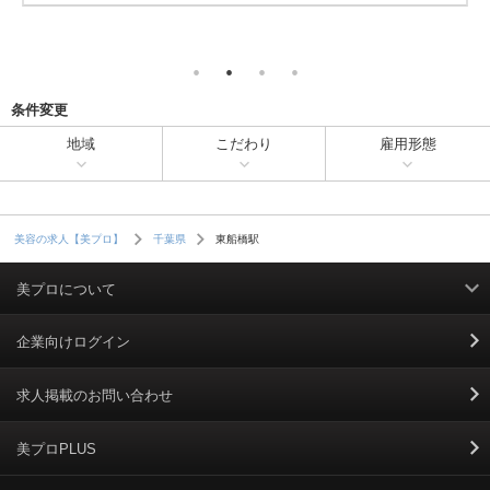
条件変更
地域
こだわり
雇用形態
東船橋駅
美容の求人【美プロ】
千葉県
美プロについて
利用規約
企業向けログイン
掲載規約
求人掲載のお問い合わせ
個人情報保護ポリシー
美プロPLUS