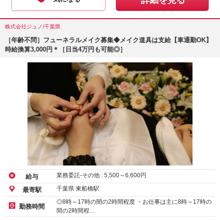
詳細を見る
株式会社ジュノ/千葉県
［年齢不問］フューネラルメイク募集◆メイク道具は支給【車通勤OK】
時給換算3,000円＊［日当4万円も可能◎］
業務委託-その他 :
5,500
～
6,600
円
給与
千葉県 東船橋駅
最寄駅
◎8時～17時の間の2時間程度 ・お仕事は主に8時～17時の
勤務時間
間の2時間程…