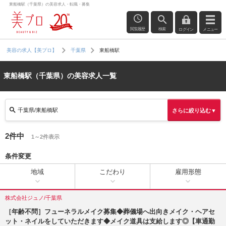
東船橋駅（千葉県）の美容求人・転職・募集
閲覧履歴
検索
ログイン
メニュー
東船橋駅
美容の求人【美プロ】
千葉県
東船橋駅（千葉県）の美容求人一覧
千葉県/東船橋駅
さらに絞り込む▼
2件中
1～2件表示
条件変更
地域
こだわり
雇用形態
株式会社ジュノ/千葉県
［年齢不問］フューネラルメイク募集◆葬儀場へ出向きメイク・ヘアセ
ット・ネイルをしていただきます◆メイク道具は支給します◎【車通勤