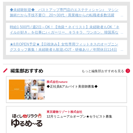
◆未経験歓迎◆ バストアップ専門店のエステティシャン♪ マシン
施術だから手技不要◎ 20〜30代・異業種からの転職者多数活躍
中！
時給1,500円 / 週2日～OK！【池袋＊ネイリスト】未経験者もOK「ネ
イルが好き」を仕事に♪＜ガーリー、キラキラ、ワンホン、韓国系な
ど幅広く提案できます！＞
★8月OPEN予定★【日祝休み】女性専用フィットネスのオープニン
グスタッフ募集！未経験者も歓迎♪OJT・研修あり／年間休日114日
／賞与年2回支給／育児短時間勤務制度あり◎
もっと編集部おすすめを見る
株式会社nature
◆正社員&アルバイト美容師募集◆
東京建物リゾート株式会社
12月リニューアルオープン★セラピスト募集