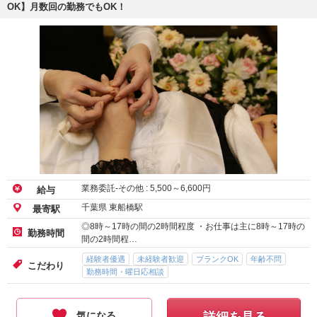
OK】月数回の勤務でもOK！
業務委託-その他 :
5,500
～
6,600
円
給与
千葉県 東船橋駅
最寄駅
◎8時～17時の間の2時間程度 ・お仕事は主に8時～17時の
勤務時間
間の2時間程…
経験者優遇
未経験者歓迎
ブランクOK
年齢不問
こだわり
勤務時間・曜日応相談
気になる