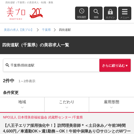
四街道駅（千葉県）の美容求人・転職・募集
閲覧履歴
検索
ログイン
メニュー
四街道駅
美容の求人【美プロ】
千葉県
四街道駅（千葉県）の美容求人一覧
千葉県/四街道駅
さらに絞り込む▼
2件中
1～2件表示
条件変更
地域
こだわり
雇用形態
NPO法人 日本理美容福祉協会 武蔵野センター /千葉県
【八王子エリア採用強化中！】訪問理美容師＊＜土日休み／午前3時間
4,600円／車通勤OK＞週1勤務～OK！午前中保障あり◎サロンとのWワー