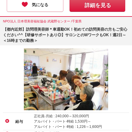
気になる
詳細を見る
NPO法人 日本理美容福祉協会 武蔵野センター /千葉県
【都内近郊】訪問理美容師＊車通勤OK！初めての訪問美容の方もご安心
ください^^【研修サポートあり◎】サロンとのWワークもOK！週2日～
＜16時までの勤務＞
正社員-月給 :
240,000
～
320,000
円
アルバイト・パート-時給
1,530
円～
給与
アルバイト・パート-時給 :
1,226
～
1,600
円