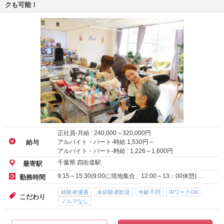
クも可能！
正社員-月給 :
240,000
～
320,000
円
アルバイト・パート-時給
1,530
円～
給与
アルバイト・パート-時給 :
1,226
～
1,600
円
千葉県 四街道駅
最寄駅
9:15～15:30(9:00に現地集合、12:00～13：00休憩) …
勤務時間
経験者優遇
未経験者歓迎
年齢不問
WワークOK
こだわり
ノルマなし