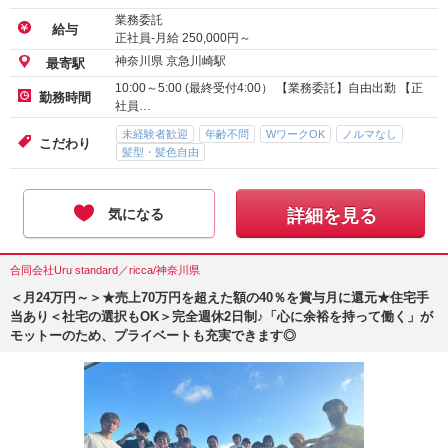
業務委託
給与
正社員-月給
250,000
円～
神奈川県 京急川崎駅
最寄駅
10:00～5:00 (最終受付4:00） 【業務委託】自由出勤 【正
勤務時間
社員…
未経験者歓迎
年齢不問
WワークOK
ノルマなし
こだわり
髪型・髪色自由
気になる
詳細を見る
合同会社Uru standard／ricca/神奈川県
＜月24万円～＞★売上70万円を超えた額の40％を賞与月に還元★住宅手
当あり＜社宅の選択もOK＞完全週休2日制♪「心に余裕を持って働く」が
モットーのため、プライベートも充実できます◎