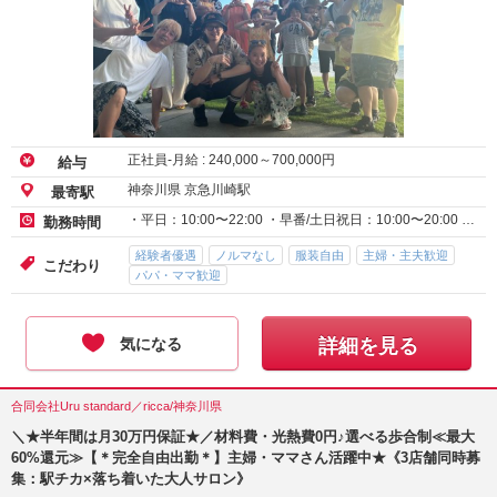
正社員-月給 :
240,000
～
700,000
円
給与
神奈川県 京急川崎駅
最寄駅
・平日：10:00〜22:00 ・早番/土日祝日：10:00〜20:00 …
勤務時間
経験者優遇
ノルマなし
服装自由
主婦・主夫歓迎
こだわり
パパ・ママ歓迎
気になる
詳細を見る
合同会社Uru standard／ricca/神奈川県
＼★半年間は月30万円保証★／材料費・光熱費0円♪選べる歩合制≪最大
60%還元≫【＊完全自由出勤＊】主婦・ママさん活躍中★《3店舗同時募
集：駅チカ×落ち着いた大人サロン》