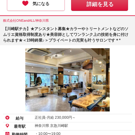
気になる
詳細を見る
株式会社ONEandALL/神奈川県
【川崎駅チカ】★アシスタント募集★カラーやトリートメントなどのソ
ムリエ資格取得制度あり★美容師としてワンランク上の技術を身に付け
られます★＜19時終業♪＞プライベートの充実も叶うサロンです＊*
正社員-月給
230,000
円～
給与
神奈川県 京急川崎駅
最寄駅
・10:00〜19:00
勤務時間