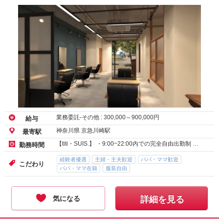
業務委託-その他 :
300,000
～
900,000
円
給与
神奈川県 京急川崎駅
最寄駅
【titi・SUIS.】 ・9:00~22:00内での完全自由出勤制 …
勤務時間
経験者優遇
主婦・主夫歓迎
パパ・ママ歓迎
こだわり
パパ・ママ在籍
服装自由
気になる
詳細を見る