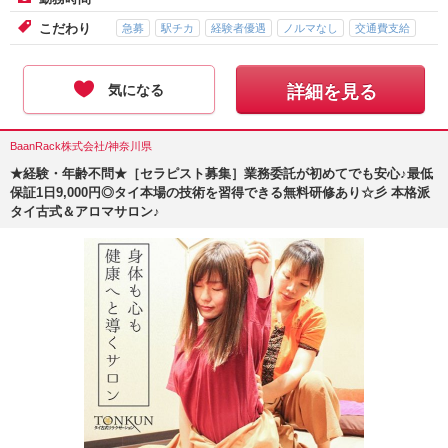
こだわり
急募
駅チカ
経験者優遇
ノルマなし
交通費支給
気になる
詳細を見る
BaanRack株式会社/神奈川県
★経験・年齢不問★［セラピスト募集］業務委託が初めてでも安心♪最低
保証1日9,000円◎タイ本場の技術を習得できる無料研修あり☆彡 本格派
タイ古式＆アロマサロン♪