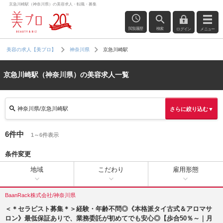
京急川崎駅（神奈川県）の美容求人・転職・募集
閲覧履歴
検索
ログイン
メニュー
京急川崎駅
美容の求人【美プロ】
神奈川県
京急川崎駅（神奈川県）の美容求人一覧
神奈川県/京急川崎駅
さらに絞り込む▼
6件中
1～6件表示
条件変更
地域
こだわり
雇用形態
BaanRack株式会社/神奈川県
＜＊セラピスト募集＊＞経験・年齢不問◎《本格派タイ古式＆アロマサ
ロン》最低保証ありで、業務委託が初めてでも安心◎【歩合50％～｜月