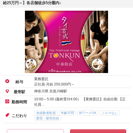
給25万円～】各店舗徒歩5分圏内♪
業務委託
給与
正社員-月給
250,000
円～
神奈川県 京急川崎駅
最寄駅
10:00～5:00 (最終受付4:00） 【業務委託】自由出勤 【正
勤務時間
社員…
未経験者歓迎
年齢不問
WワークOK
ノルマなし
こだわり
髪型・髪色自由