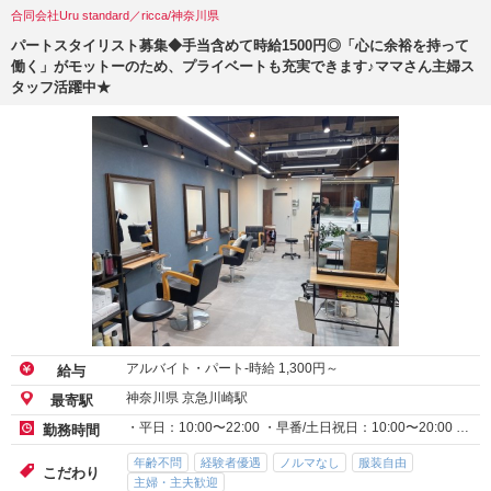
合同会社Uru standard／ricca/神奈川県
パートスタイリスト募集◆手当含めて時給1500円◎「心に余裕を持って
働く」がモットーのため、プライベートも充実できます♪ママさん主婦ス
タッフ活躍中★
アルバイト・パート-時給
1,300
円～
給与
神奈川県 京急川崎駅
最寄駅
・平日：10:00〜22:00 ・早番/土日祝日：10:00〜20:00 …
勤務時間
年齢不問
経験者優遇
ノルマなし
服装自由
こだわり
主婦・主夫歓迎