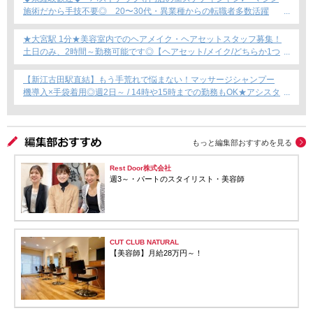
施術だから手技不要◎ 20〜30代・異業種からの転職者多数活躍
中！
★大宮駅 1分★美容室内でのヘアメイク・ヘアセットスタッフ募集！
土日のみ、2時間～勤務可能です◎【ヘアセット/メイク/どちらか1つ
できればOKです！】フリーランス・Wワーク・時短勤務もOK★
【新江古田駅直結】もう手荒れで悩まない！マッサージシャンプー
機導入×手袋着用◎週2日～ / 14時や15時までの勤務もOK★アシスタ
ント専任募集★
もっと編集部おすすめを見る
Rest Door株式会社
週3～・パートのスタイリスト・美容師
CUT CLUB NATURAL
【美容師】月給28万円～！