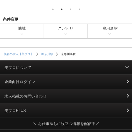
条件変更
地域
こだわり
雇用形態
京急川崎駅
美容の求人【美プロ】
神奈川県
美プロについて
利用規約
企業向けログイン
掲載規約
求人掲載のお問い合わせ
個人情報保護ポリシー
美プロPLUS
＼ お仕事探しに役立つ情報を配信中／
個人情報のお取り扱いについて