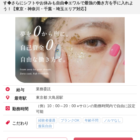
す◆さらにシフトやお休みも自由◆エワルで最強の働き方を手に入れよ
う！【東京・神奈川・千葉・埼玉エリア対応】
業務委託
給与
東京都 大鳥居駅
最寄駅
（例）10：00～20：00 ※サロンの勤務時間内で自由に設定
勤務時間
可能
経験者優遇
ブランクOK
年齢不問
ノルマなし
こだわり
服装自由