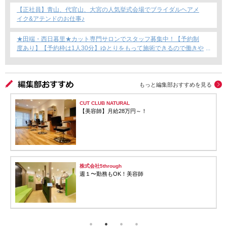
【正社員】青山、代官山、大宮の人気挙式会場でブライダルヘアメ
イク&アテンドのお仕事♪
★田端・西日暮里★カット専門サロンでスタッフ募集中！【予約制
度あり】【予約枠は1人30分】ゆとりをもって施術できるので働きや
すい！これからカット専門店で働きたい方にもおすすめ◎
もっと編集部おすすめを見る
CUT CLUB NATURAL
【美容師】月給28万円～！
株式会社5through
週１〜勤務もOK！美容師