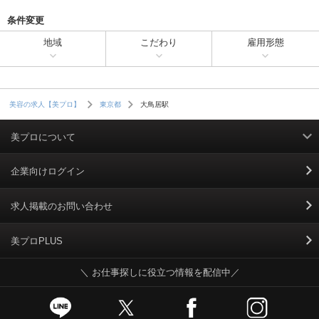
条件変更
地域
こだわり
雇用形態
大鳥居駅
美容の求人【美プロ】
東京都
美プロについて
利用規約
企業向けログイン
掲載規約
求人掲載のお問い合わせ
個人情報保護ポリシー
美プロPLUS
＼ お仕事探しに役立つ情報を配信中／
個人情報のお取り扱いについて
Cookieポリシー