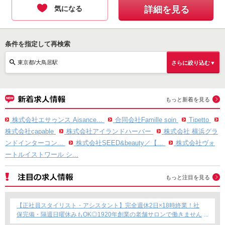
気になる
詳細を見る
条件を指定して再検索
東京都/大鳥居駅
さらに絞り込む▼
もっと新着を見る
株式会社エサゥンス Aisance...
合同会社Famille soin
Tipetto
株式会社capable
株式会社アイランドハーバー
株式会社 横浜グラ
ンドインターコン...
株式会社SEED&beauty／【...
株式会社ヴォ
ートルイストワール シ...
もっと注目を見る
【正社員スタイリスト・アシスタント】完全週休2日×18時終業！社
保完備・隔週日曜休みもOK◎1920年創業の老舗サロンで働きません
か？