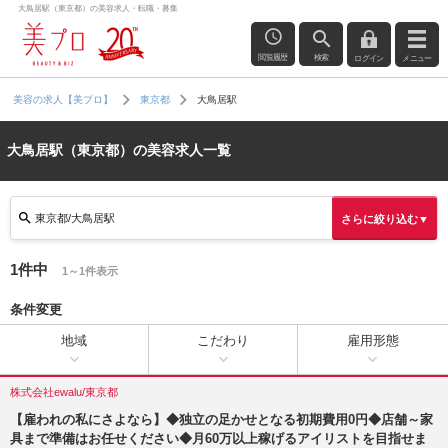
大鳥居駅（東京都）の美容求人・転職・募集
閲覧履歴
検索
ログイン
メニュー
大鳥居駅
美容の求人【美プロ】
東京都
大鳥居駅（東京都）の美容求人一覧
東京都/大鳥居駅
さらに絞り込む▼
1件中
1～1件表示
条件変更
地域
こだわり
雇用形態
株式会社ewalu/東京都
【雇われの私にさよなら】◆独立の足かせとなる初期費用0円◆店舗～家
具まで準備はお任せください◆月60万以上稼げるアイリストを目指せま