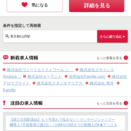
気になる
詳細を見る
条件を指定して再検索
東京都/山田駅
さらに絞り込む▼
もっと新着を見る
株式会社ヴォートルイストワール シ...
株式会社エサゥンス
Aisance...
株式会社セーラント
合同会社Famille soin
株式会社
アロウブライト
株式会社スタジオマリアス
株式会社 海月
Kamille
もっと注目を見る
【新江古田駅直結】もう手荒れで悩まない！マッサージシャンプー
機導入×手袋着用◎週2日～ / 14時や15時までの勤務もOK★アシスタ
ント専任募集★