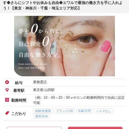
す◆さらにシフトやお休みも自由◆エワルで最強の働き方を手に入れよ
う！【東京・神奈川・千葉・埼玉エリア対応】
業務委託
給与
東京都 山田駅
最寄駅
（例）10：00～20：00 ※サロンの勤務時間内で自由に設定
勤務時間
可能
経験者優遇
ブランクOK
年齢不問
ノルマなし
こだわり
服装自由