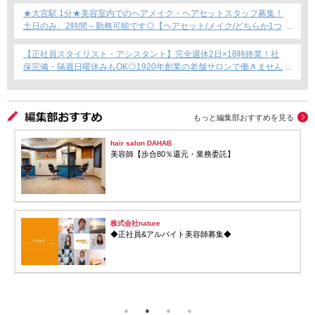
★大宮駅 1分★美容室内でのヘアメイク・ヘアセットスタッフ募集！
土日のみ、2時間～勤務可能です◎【ヘアセット/メイク/どちらか1つ
できればOKです！】フリーランス・Wワーク・時短勤務もOK★
【正社員スタイリスト・アシスタント】完全週休2日×18時終業！社
保完備・隔週日曜休みもOK◎1920年創業の老舗サロンで働きません
か？
もっと編集部おすすめを見る
hair salon DAHAB
美容師【歩合80％還元・業務委託】
株式会社nature
◆正社員&アルバイト美容師募集◆