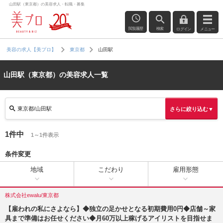
山田駅（東京都）の美容求人・転職・募集
閲覧履歴
検索
ログイン
メニュー
山田駅
美容の求人【美プロ】
東京都
山田駅（東京都）の美容求人一覧
東京都/山田駅
さらに絞り込む▼
1件中
1～1件表示
条件変更
地域
こだわり
雇用形態
株式会社ewalu/東京都
【雇われの私にさよなら】◆独立の足かせとなる初期費用0円◆店舗～家
具まで準備はお任せください◆月60万以上稼げるアイリストを目指せま