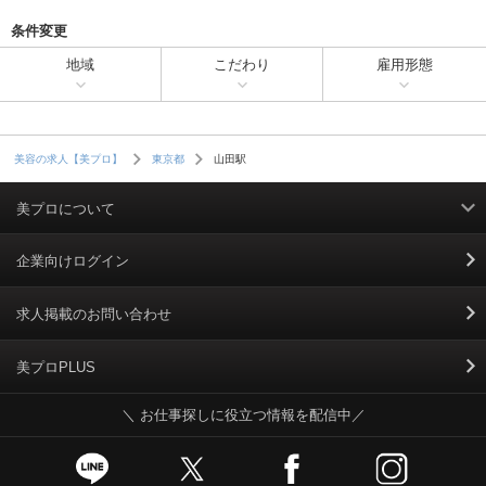
条件変更
地域
こだわり
雇用形態
山田駅
美容の求人【美プロ】
東京都
美プロについて
利用規約
企業向けログイン
掲載規約
求人掲載のお問い合わせ
個人情報保護ポリシー
美プロPLUS
＼ お仕事探しに役立つ情報を配信中／
個人情報のお取り扱いについて
Cookieポリシー