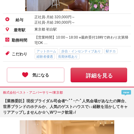
正社員-月給
320,000
円～
給与
正社員-月給
280,000
円～
東京都 初台駅
最寄駅
【営業時間】10:00～18:00 ※最終受付18時で終わり次第帰
勤務時間
宅OK …
アットホーム
歩合・インセンティブあり
駅チカ
こだわり
経験者優遇
長期休暇あり
気になる
詳細を見る
株式会社ベスト - アニバーサリー/東京都
new
【業務委託】現役ブライダル司会者*･ﾟﾟ･:*･ﾟ人気会場があなたの舞台、
世界ブランドのホテルか、人気のゲストハウスで♪♪経験を活かしてキャ
リアアップしませんか☆＼Wワーク歓迎♪/