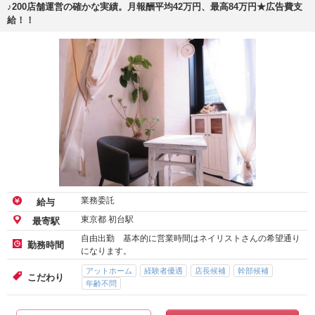
♪200店舗運営の確かな実績。月報酬平均42万円、最高84万円★広告費支
給！！
業務委託
給与
東京都 初台駅
最寄駅
自由出勤 基本的に営業時間はネイリストさんの希望通り
勤務時間
になります。
アットホーム
経験者優遇
店長候補
幹部候補
こだわり
年齢不問