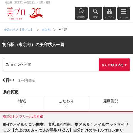
初台駅（東京都）の美容求人・転職・募集
閲覧履歴
検索
ログイン
メニュー
初台駅
美容の求人【美プロ】
東京都
初台駅（東京都）の美容求人一覧
東京都/初台駅
さらに絞り込む▼
6件中
1～6件表示
条件変更
地域
こだわり
雇用形態
株式会社オフリール/東京都
0円でネイルサロン開業、出店場所自由、集客あり！ネイルアットマイサ
ロン【売上の60％～75％が手取り収入】自分だけのネイルサロン創り