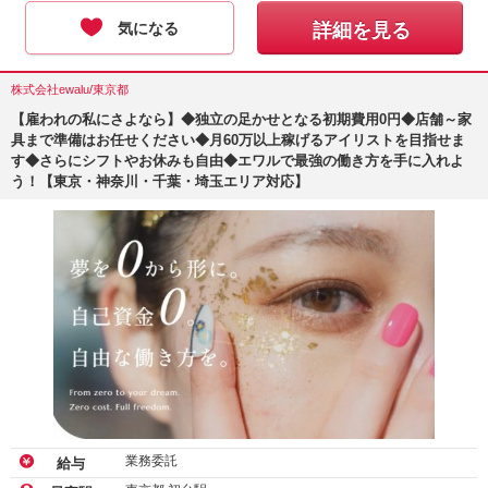
気になる
詳細を見る
株式会社ewalu/東京都
【雇われの私にさよなら】◆独立の足かせとなる初期費用0円◆店舗～家
具まで準備はお任せください◆月60万以上稼げるアイリストを目指せま
す◆さらにシフトやお休みも自由◆エワルで最強の働き方を手に入れよ
う！【東京・神奈川・千葉・埼玉エリア対応】
業務委託
給与