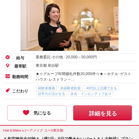
業務委託-その他 :
20,000
～
50,000
円
給与
東京都 初台駅
最寄駅
★☆グループ年間婚礼件数20,000件☆★～ホテル･ゲスト
勤務時間
ハウス･レストラン～…
経験者優遇
未経験者歓迎
40代以上活躍できる
こだわり
語学力が活かせる
歩合・インセンティブあり
気になる
詳細を見る
Hair＆Make u (ヘアメイク ユー)/東京都
＊参宮橋徒歩30秒＊［週1日～5日で働きたいパートさん大歓迎］ブラン