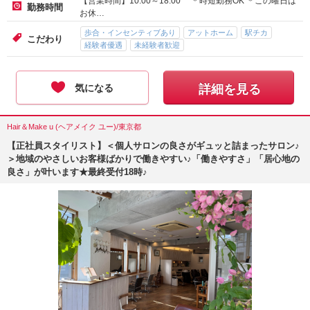
【営業時間】10:00～18:00 ＊時短勤務OK ＊この曜日は
勤務時間
お休…
歩合・インセンティブあり
アットホーム
駅チカ
こだわり
経験者優遇
未経験者歓迎
気になる
詳細を見る
Hair＆Make u (ヘアメイク ユー)/東京都
【正社員スタイリスト】＜個人サロンの良さがギュッと詰まったサロン♪
＞地域のやさしいお客様ばかりで働きやすい♪「働きやすさ」「居心地の
良さ」が叶います★最終受付18時♪