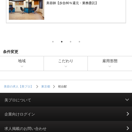
美容師【歩合80％還元・業務委託】
条件変更
地域
こだわり
雇用形態
初台駅
美容の求人【美プロ】
東京都
美プロについて
利用規約
企業向けログイン
掲載規約
求人掲載のお問い合わせ