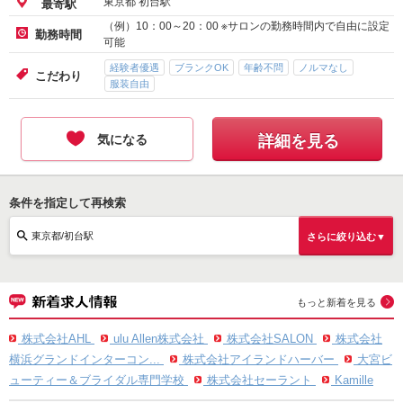
東京都 初台駅
最寄駅
（例）10：00～20：00 ※サロンの勤務時間内で自由に設定
勤務時間
可能
経験者優遇
ブランクOK
年齢不問
ノルマなし
こだわり
服装自由
気になる
詳細を見る
条件を指定して再検索
東京都/初台駅
さらに絞り込む▼
もっと新着を見る
株式会社AHL
ulu Allen株式会社
株式会社SALON
株式会社
横浜グランドインターコン...
株式会社アイランドハーバー
大宮ビ
ューティー＆ブライダル専門学校
株式会社セーラント
Kamille