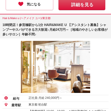
気になる
詳細を見る
Hair＆Make u (ヘアメイク ユー)/東京都
18時閉店！参宮橋駅から1分 HAIR&MAKE U 【アシスタント募集】シャ
ンプーやスパができる方大歓迎♪月給24万円～［地域のやさしいお客様が
多いサロン］年齢不問♪
正社員-月給
240,000
円～
給与
東京都 初台駅
最寄駅