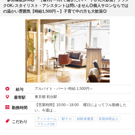
クOK♪スタイリスト・アシスタントは問いません◎個人サロンならでは
の温かい雰囲気【時給1,500円～】子育て中の方も大歓迎◎
アルバイト・パート-時給
1,500
円～
給与
東京都 初台駅
最寄駅
【営業時間】10:00～18:00 曜日によってフル勤務した
勤務時間
い、今週は…
アットホーム
駅チカ
経験者優遇
長期休暇あり
こだわり
ブランクOK