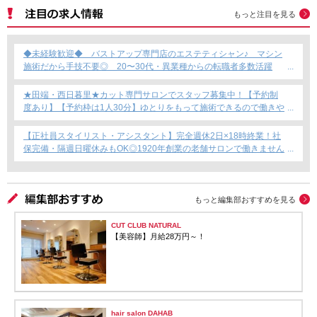
もっと注目を見る
◆未経験歓迎◆ バストアップ専門店のエステティシャン♪ マシン
施術だから手技不要◎ 20〜30代・異業種からの転職者多数活躍
中！
★田端・西日暮里★カット専門サロンでスタッフ募集中！【予約制
度あり】【予約枠は1人30分】ゆとりをもって施術できるので働きや
すい！これからカット専門店で働きたい方にもおすすめ◎
【正社員スタイリスト・アシスタント】完全週休2日×18時終業！社
保完備・隔週日曜休みもOK◎1920年創業の老舗サロンで働きません
か？
もっと編集部おすすめを見る
CUT CLUB NATURAL
【美容師】月給28万円～！
hair salon DAHAB