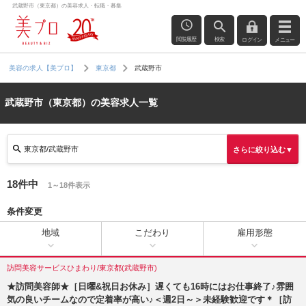
武蔵野市（東京都）の美容求人・転職・募集
閲覧履歴
検索
ログイン
メニュー
武蔵野市
美容の求人【美プロ】
東京都
武蔵野市（東京都）の美容求人一覧
東京都/武蔵野市
さらに絞り込む▼
18件中
1～18件表示
条件変更
地域
こだわり
雇用形態
訪問美容サービスひまわり/東京都(武蔵野市)
★訪問美容師★［日曜&祝日お休み］遅くても16時にはお仕事終了♪雰囲
気の良いチームなので定着率が高い♪＜週2日～＞未経験歓迎です＊［訪