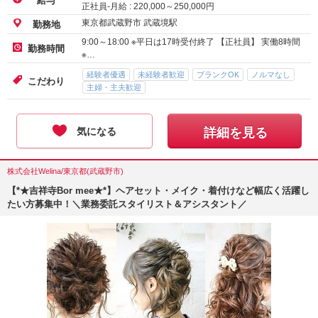
給与
正社員-月給 :
220,000
～
250,000
円
東京都武蔵野市 武蔵境駅
勤務地
9:00～18:00 ※平日は17時受付終了 【正社員】 実働8時間
勤務時間
※…
経験者優遇
未経験者歓迎
ブランクOK
ノルマなし
こだわり
主婦・主夫歓迎
気になる
詳細を見る
株式会社Welina/東京都(武蔵野市)
【*★吉祥寺Bor mee★*】ヘアセット・メイク・着付けなど幅広く活躍し
たい方募集中！＼業務委託スタイリスト＆アシスタント／