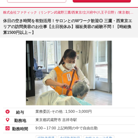
株式会社ファティック（リンデン武蔵野三鷹/西東京/立川府中/八王子日野）/東京都(武蔵野市)
休日の空き時間を有効活用！サロンとのWワーク歓迎◎ 三鷹・西東京エ
リアの訪問美容のお仕事【土日祝休み】福祉美容の経験不問！【時給換
算1500円以上～】
業務委託-その他 :
1,500
～
3,000
円
給与
東京都武蔵野市 吉祥寺駅
勤務地
9:00～17:00 上記時間の中で自由出勤
勤務時間