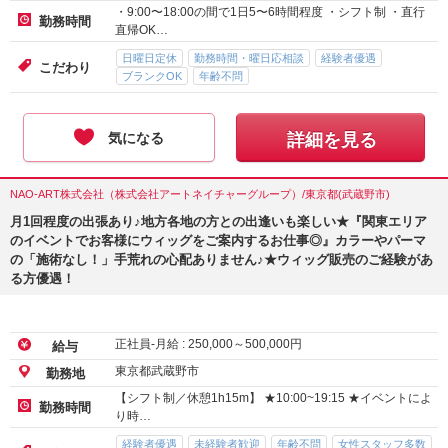
・9:00〜18:00の間で1日5〜6時間程度 ・シフト制 ・直行
勤務時間
直帰OK…
日曜日定休
勤務時間・曜日応相談
経験者優遇
こだわり
ブランクOK
年齢不問
気になる
詳細を見る
NAO-ART株式会社（株式会社アートネイチャーグループ）/東京都(武蔵野市)
月1回程度の出張あり♪地方各地の方との出逢いも楽しい★『関東エリア
のイベントでお客様にウィッグをご案内するお仕事◎』カラーやパーマ
の「施術なし！」手荒れの心配ありません♪★ウィッグ販売のご経験があ
る方優遇！