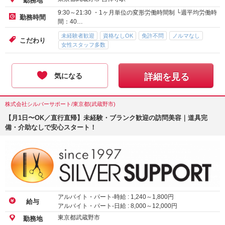
勤務地
9:30～21:30 ・1ヶ月単位の変形労働時間制 └週平均労働時
勤務時間
間：40…
未経験者歓迎
資格なしOK
免許不問
ノルマなし
こだわり
女性スタッフ多数
気になる
詳細を見る
株式会社シルバーサポート/東京都(武蔵野市)
【月1日〜OK／直行直帰】未経験・ブランク歓迎の訪問美容｜道具完
備・介助なしで安心スタート！
アルバイト・パート-時給 :
1,240
～
1,800
円
給与
アルバイト・パート-日給 :
8,000
～
12,000
円
東京都武蔵野市
勤務地