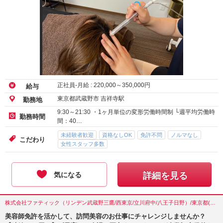
正社員-月給 :
220,000
～
350,000
円
給与
東京都武蔵野市 吉祥寺駅
勤務地
9:30～21:30 ・1ヶ月単位の変形労働時間制 └週平均労働時
勤務時間
間：40…
未経験者歓迎
資格なしOK
免許不問
ノルマなし
こだわり
女性スタッフ多数
気になる
詳細を見る
株式会社ファティック（リンデン武蔵野三鷹/西東京/立川府中/八王子日野）/東京都(武蔵野市)
美容師免許を活かして、訪問美容のお仕事にチャレンジしませんか？