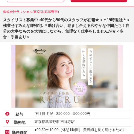
株式会社ラッシェル/東京都(武蔵野市)
スタイリスト募集中♪40代から50代のスタッフが在籍★＜＊19時退社＊＞
残業せずみんな即帰宅♪＊助け合い、励まし合える和やかな仲間たち！自
分の大事なものを大切にしながら、無理なく仕事をしませんか★＜歩
合・手当あり＞
正社員-月給 :
250,000
～
500,000
円
給与
東京都武蔵野市 吉祥寺駅
勤務地
●09:30〜19:00（休憩1時間） 美容師を長く続けるために
勤務時間