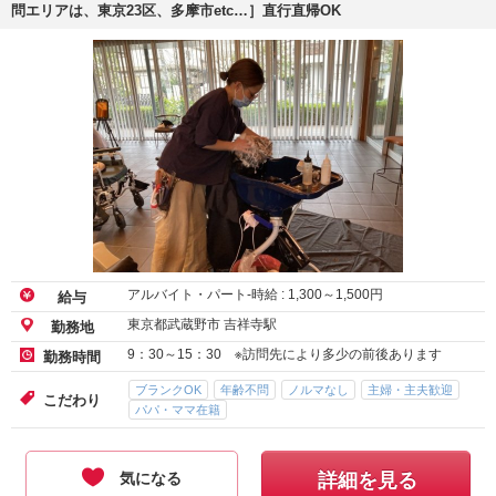
問エリアは、東京23区、多摩市etc…］直行直帰OK
アルバイト・パート-時給 :
1,300
～
1,500
円
給与
東京都武蔵野市 吉祥寺駅
勤務地
9：30～15：30 ※訪問先により多少の前後あります
勤務時間
ブランクOK
年齢不問
ノルマなし
主婦・主夫歓迎
こだわり
パパ・ママ在籍
気になる
詳細を見る