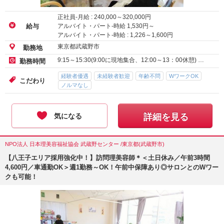
正社員-月給 :
240,000
～
320,000
円
アルバイト・パート-時給
1,530
円～
給与
アルバイト・パート-時給 :
1,226
～
1,600
円
東京都武蔵野市
勤務地
9:15～15:30(9:00に現地集合、12:00～13：00休憩) …
勤務時間
経験者優遇
未経験者歓迎
年齢不問
WワークOK
こだわり
ノルマなし
気になる
詳細を見る
NPO法人 日本理美容福祉協会 武蔵野センター /東京都(武蔵野市)
【八王子エリア採用強化中！】訪問理美容師＊＜土日休み／午前3時間
4,600円／車通勤OK＞週1勤務～OK！午前中保障あり◎サロンとのWワー
クも可能！