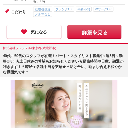
も、1時…
経験者優遇
ブランクOK
年齢不問
WワークOK
こだわり
ノルマなし
気になる
詳細を見る
株式会社ラッシェル/東京都(武蔵野市)
40代～50代のスタッフが在籍！パート・スタイリスト募集中♪週3日～勤
務OK！★土日休みの希望もお知らせください★勤務時間や日数、融通が
利きます！＊時給＋各種手当を支給★＊助け合い、励まし合える和やか
な雰囲気です＊