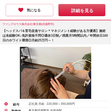
気になる
詳細を見る
ファングロウス株式会社/東京都(武蔵野市)
【ヘッドスパ＆育毛促進サロン＊マネジメント経験がある方優遇】施術
は未経験OK♪免許資格不問◎週休3日制／残業月5時間以内／年間休日160
日のホワイト環境◎月給25万円～！
正社員-月給 :
220,000
～
350,000
円
給与
東京都武蔵野市 吉祥寺駅