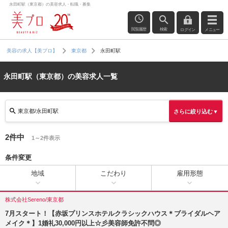
永田町駅（東京都）の美容求人・転職・募集
閲覧履歴
検索
ログイン
メニュー
永田町駅
美容の求人【美プロ】
東京都
永田町駅（東京都）の美容求人一覧
東京都/永田町駅
さらに絞り込む▼
2件中
1～2件表示
条件変更
地域
こだわり
雇用形態
株式会社Sereno/東京都
7月スタート！【赤坂プリンスホテルクラシックハウス＊ブライダルヘア
メイク＊】1婚礼30,000円以上☆彡美容師免許不問◎