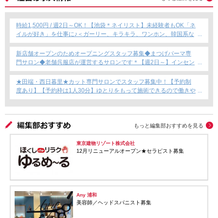
時給1,500円 / 週2日～OK！【池袋＊ネイリスト】未経験者もOK「ネ
イルが好き」を仕事に♪＜ガーリー、キラキラ、ワンホン、韓国系な
ど幅広く提案できます！＞
新店舗オープンのためオープニングスタッフ募集◆まつげパーマ専
門サロン◆老舗呉服店が運営するサロンです＊【週2日～】インセン
ティブあり◎
★田端・西日暮里★カット専門サロンでスタッフ募集中！【予約制
度あり】【予約枠は1人30分】ゆとりをもって施術できるので働きや
すい！これからカット専門店で働きたい方にもおすすめ◎
もっと編集部おすすめを見る
東京建物リゾート株式会社
12月リニューアルオープン★セラピスト募集
Any 浦和
美容師／ヘッドスパニスト募集