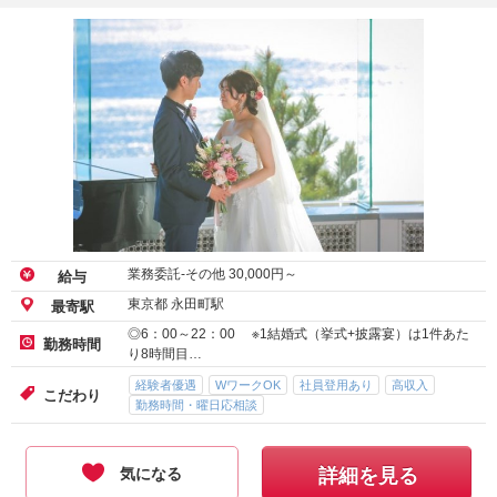
業務委託-その他
30,000
円～
給与
東京都 永田町駅
最寄駅
◎6：00～22：00 ※1結婚式（挙式+披露宴）は1件あた
勤務時間
り8時間目…
経験者優遇
WワークOK
社員登用あり
高収入
こだわり
勤務時間・曜日応相談
気になる
詳細を見る