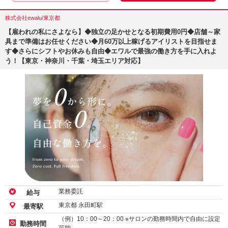
株式会社ewalu/東京都
【雇われの私にさよなら】◆独立の足かせとなる初期費用0円◆店舗～家
具まで準備はお任せください◆月60万以上稼げるアイリストを目指せま
す◆さらにシフトやお休みも自由◆エワルで最強の働き方を手に入れよ
う！【東京・神奈川・千葉・埼玉エリア対応】
業務委託
給与
東京都 永田町駅
最寄駅
（例）10：00～20：00 ※サロンの勤務時間内で自由に設定
勤務時間