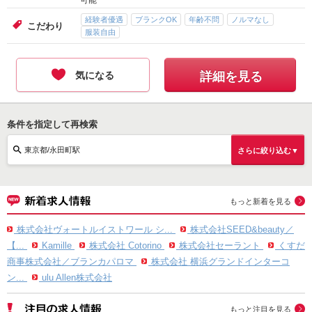
可能
経験者優遇
ブランクOK
年齢不問
ノルマなし
こだわり
服装自由
気になる
詳細を見る
条件を指定して再検索
東京都/永田町駅
さらに絞り込む▼
もっと新着を見る
株式会社ヴォートルイストワール シ...
株式会社SEED&beauty／
【...
Kamille
株式会社 Cotorino
株式会社セーラント
くすだ
商事株式会社／ブランカパロマ
株式会社 横浜グランドインターコ
ン...
ulu Allen株式会社
もっと注目を見る