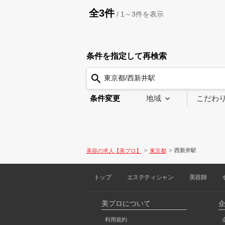
全3件
/
1～3
件を表示
条件を指定して再検索
東京都/西新井駅
条件変更
地域
こだわ
西新井駅
美容の求人【美プロ】
東京都
トップ
エステティシャン
美容師
美プロについて
利用規約