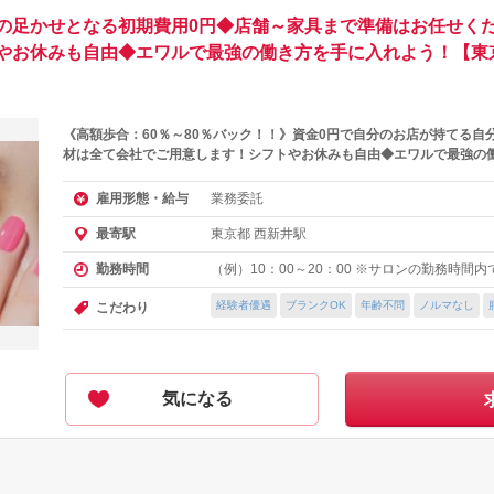
の足かせとなる初期費用0円◆店舗～家具まで準備はお任せくだ
やお休みも自由◆エワルで最強の働き方を手に入れよう！【東
《高額歩合：60％～80％バック！！》資金0円で自分のお店が持てる自
材は全て会社でご用意します！シフトやお休みも自由◆エワルで最強の
業務委託
雇用形態・給与
東京都 西新井駅
最寄駅
（例）10：00～20：00 ※サロンの勤務時間
勤務時間
経験者優遇
ブランクOK
年齢不問
ノルマなし
こだわり
気になる