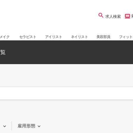
求人検索
メイク
セラピスト
アイリスト
ネイリスト
美容部員
フィット
一覧
り
雇用形態