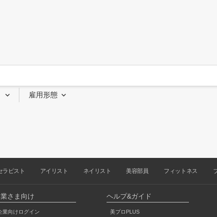
り
雇用形態
セラピスト
アイリスト
ネイリスト
美容部員
フィットネス
企業さま向け
ヘルプ&ガイド
企業向けログイン
美プロPLUS