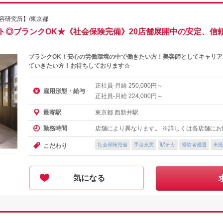
京美容研究所】/東京都
ト◎ブランクOK★《社会保険完備》20店舗展開中の安定、信
ブランクOK！安心の労働環境の中で働きたい方！美容師としてキャリ
ていきたい方！お待ちしております☆
正社員-月給
円～
250,000
雇用形態・給与
正社員-月給
円～
224,000
東京都 西新井駅
最寄駅
店舗により異なります。 ※詳しくは各店舗に
勤務時間
社会保険完備
手当充実
駅チカ
経験者優遇
未経
こだわり
気になる