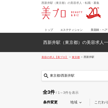
西新井駅（東京都）の美容求人・転職・募集
トップ
エステティシャン
美容師・ヘア
西新井駅（東京都）の美容求人
西新井駅
美容の求人【美プロ】
東京都
東京都/西新井駅
全3件
/
1～3
件を表示
条件変更
地域
こだわ