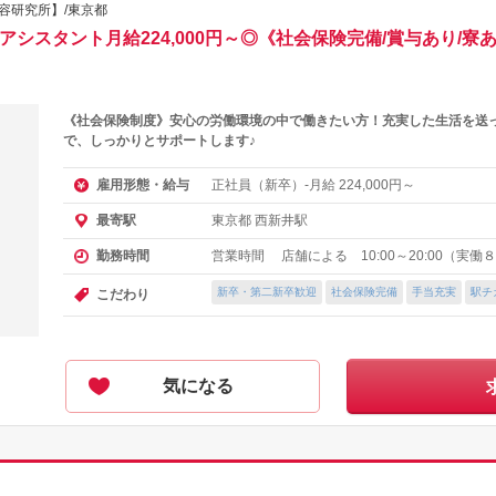
京美容研究所】/東京都
アシスタント月給224,000円～◎《社会保険完備/賞与あり/
《社会保険制度》安心の労働環境の中で働きたい方！充実した生活を送
で、しっかりとサポートします♪
正社員（新卒）-月給
円～
雇用形態・給与
224,000
東京都 西新井駅
最寄駅
営業時間 店舗による 10:00～20:00（実働
勤務時間
新卒・第二新卒歓迎
社会保険完備
手当充実
駅チ
こだわり
気になる