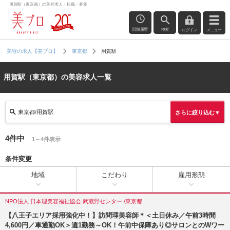
用賀駅（東京都）の美容求人・転職・募集
閲覧履歴
検索
ログイン
メニュー
用賀駅
美容の求人【美プロ】
東京都
用賀駅（東京都）の美容求人一覧
東京都/用賀駅
さらに絞り込む▼
4件中
1～4件表示
条件変更
地域
こだわり
雇用形態
NPO法人 日本理美容福祉協会 武蔵野センター /東京都
【八王子エリア採用強化中！】訪問理美容師＊＜土日休み／午前3時間
4,600円／車通勤OK＞週1勤務～OK！午前中保障あり◎サロンとのWワー