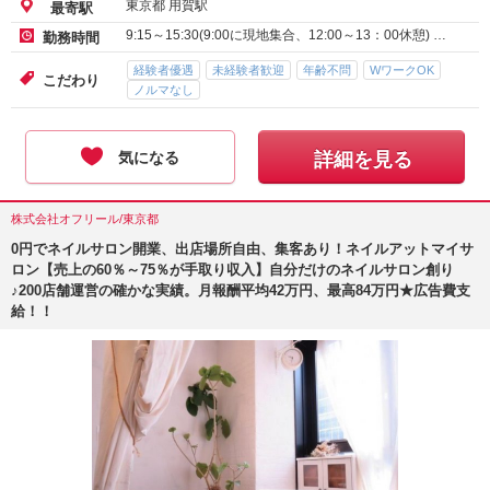
東京都 用賀駅
最寄駅
9:15～15:30(9:00に現地集合、12:00～13：00休憩) …
勤務時間
経験者優遇
未経験者歓迎
年齢不問
WワークOK
こだわり
ノルマなし
気になる
詳細を見る
株式会社オフリール/東京都
0円でネイルサロン開業、出店場所自由、集客あり！ネイルアットマイサ
ロン【売上の60％～75％が手取り収入】自分だけのネイルサロン創り
♪200店舗運営の確かな実績。月報酬平均42万円、最高84万円★広告費支
給！！