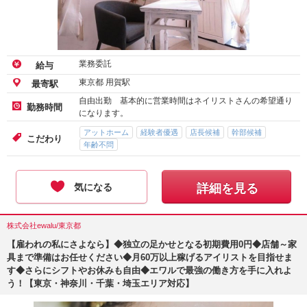
業務委託
給与
東京都 用賀駅
最寄駅
自由出勤 基本的に営業時間はネイリストさんの希望通り
勤務時間
になります。
アットホーム
経験者優遇
店長候補
幹部候補
こだわり
年齢不問
気になる
詳細を見る
株式会社ewalu/東京都
【雇われの私にさよなら】◆独立の足かせとなる初期費用0円◆店舗～家
具まで準備はお任せください◆月60万以上稼げるアイリストを目指せま
す◆さらにシフトやお休みも自由◆エワルで最強の働き方を手に入れよ
う！【東京・神奈川・千葉・埼玉エリア対応】