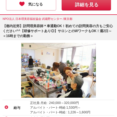
気になる
詳細を見る
NPO法人 日本理美容福祉協会 武蔵野センター /東京都
【都内近郊】訪問理美容師＊車通勤OK！初めての訪問美容の方もご安心
ください^^【研修サポートあり◎】サロンとのWワークもOK！週2日～
＜16時までの勤務＞
正社員-月給 :
240,000
～
320,000
円
アルバイト・パート-時給
1,530
円～
給与
アルバイト・パート-時給 :
1,226
～
1,600
円