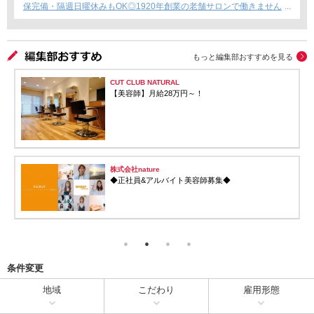
保完備・隔週日曜休みもOK◎1920年創業の老舗サロンで働きません
か？
もっと編集部おすすめを見る
CUT CLUB NATURAL
【美容師】月給28万円～！
株式会社nature
◆正社員&アルバイト美容師募集◆
条件変更
地域
こだわり
雇用形態