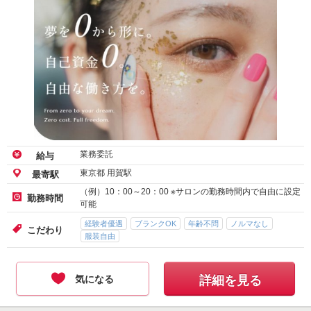
業務委託
給与
東京都 用賀駅
最寄駅
（例）10：00～20：00 ※サロンの勤務時間内で自由に設定
勤務時間
可能
経験者優遇
ブランクOK
年齢不問
ノルマなし
こだわり
服装自由
気になる
詳細を見る