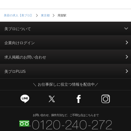
用賀駅
美容の求人【美プロ】
東京都
美プロについて
利用規約
企業向けログイン
掲載規約
求人掲載のお問い合わせ
個人情報保護ポリシー
美プロPLUS
＼ お仕事探しに役立つ情報を配信中／
個人情報のお取り扱いについて
Cookieポリシー
スカウトとは
お問い合わせ、操作方法など、ご不明な点はこちらまで
運営会社