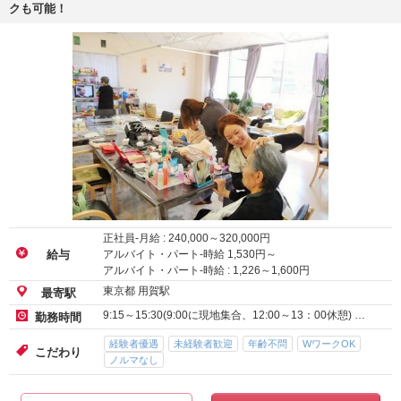
クも可能！
正社員-月給 :
240,000
～
320,000
円
アルバイト・パート-時給
1,530
円～
給与
アルバイト・パート-時給 :
1,226
～
1,600
円
東京都 用賀駅
最寄駅
9:15～15:30(9:00に現地集合、12:00～13：00休憩) …
勤務時間
経験者優遇
未経験者歓迎
年齢不問
WワークOK
こだわり
ノルマなし