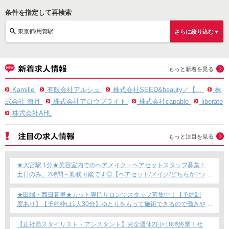
条件を指定して再検索
東京都/用賀駅
さらに絞り込む▼
もっと新着を見る
Kamille
有限会社アルシュ
株式会社SEED&beauty／【...
株
式会社 海月
株式会社アロウブライト
株式会社capable
liberate
株式会社AHL
もっと注目を見る
★大宮駅 1分★美容室内でのヘアメイク・ヘアセットスタッフ募集！
土日のみ、2時間～勤務可能です◎【ヘアセット/メイク/どちらか1つ
できればOKです！】フリーランス・Wワーク・時短勤務もOK★
★田端・西日暮里★カット専門サロンでスタッフ募集中！【予約制
度あり】【予約枠は1人30分】ゆとりをもって施術できるので働きや
すい！これからカット専門店で働きたい方にもおすすめ◎
【正社員スタイリスト・アシスタント】完全週休2日×18時終業！社