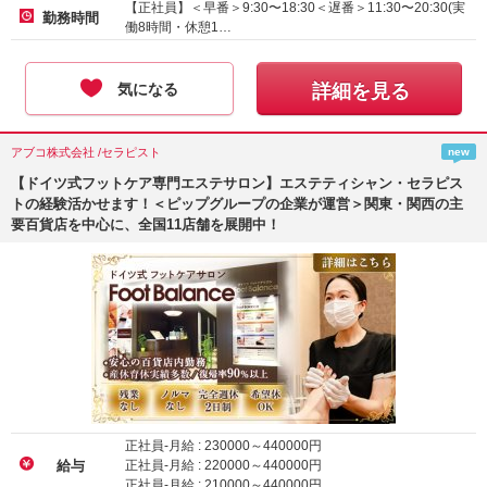
【正社員】＜早番＞9:30〜18:30＜遅番＞11:30〜20:30(実
勤務時間
働8時間・休憩1…
気になる
詳細を見る
アブコ株式会社 /セラピスト
new
【ドイツ式フットケア専門エステサロン】エステティシャン・セラピス
トの経験活かせます！＜ピップグループの企業が運営＞関東・関西の主
要百貨店を中心に、全国11店舗を展開中！
正社員-月給 :
230000
～
440000
円
正社員-月給 :
220000
～
440000
円
給与
正社員-月給 :
210000
～
440000
円