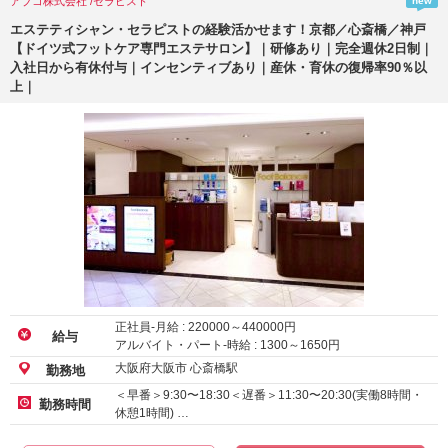
アブコ株式会社 /セラピスト
new
エステティシャン・セラピストの経験活かせます！京都／心斎橋／神戸
【ドイツ式フットケア専門エステサロン】｜研修あり｜完全週休2日制｜
入社日から有休付与｜インセンティブあり｜産休・育休の復帰率90％以
上｜
正社員-月給 :
220000
～
440000
円
給与
アルバイト・パート-時給 :
1300
～
1650
円
大阪府大阪市 心斎橋駅
勤務地
＜早番＞9:30〜18:30＜遅番＞11:30〜20:30(実働8時間・
勤務時間
休憩1時間) …