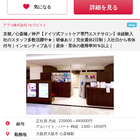
気になる
詳細を見る
アブコ株式会社 /セラピスト
new
京都／心斎橋／神戸【ドイツ式フットケア専門エステサロン】未経験入
社のスタッフ多数活躍中★｜研修あり｜完全週休2日制｜入社日から有休
付与｜インセンティブあり｜産休・育休の復帰率90％以上｜
正社員-月給 :
220000
～
440000
円
給与
アルバイト・パート-時給 :
1300
～
1650
円
大阪府大阪市 心斎橋駅
勤務地