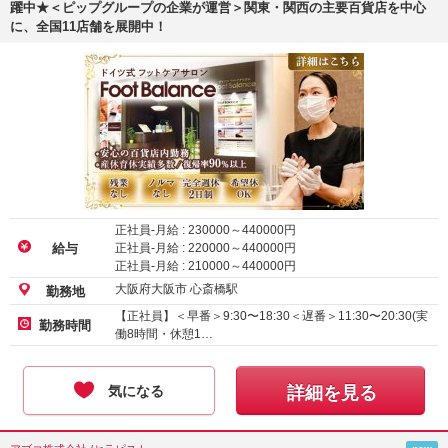
躍中★＜ピップグループの企業が運営＞関東・関西の主要百貨店を中心
に、全国11店舗を展開中！
正社員-月給 :
230000
～
440000
円
正社員-月給 :
220000
～
440000
円
給与
正社員-月給 :
210000
～
440000
円
大阪府大阪市 心斎橋駅
勤務地
【正社員】＜早番＞9:30〜18:30＜遅番＞11:30〜20:30(実
勤務時間
働8時間・休憩1…
気になる
詳細を見る