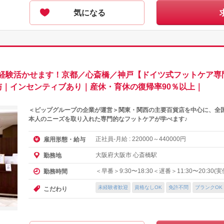
気になる
経験活かせます！京都／心斎橋／神戸【ドイツ式フットケア専
与｜インセンティブあり｜産休・育休の復帰率90％以上｜
＜ピップグループの企業が運営＞関東・関西の主要百貨店を中心に、全国
本人のニーズを取り入れた専門的なフットケアが学べます♪
正社員-月給 :
～
円
雇用形態・給与
220000
440000
大阪府大阪市 心斎橋駅
勤務地
＜早番＞9:30〜18:30＜遅番＞11:30〜20:30
勤務時間
未経験者歓迎
資格なしOK
免許不問
ブランクOK
こだわり