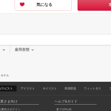
気になる
り
雇用形態
ホテル
セラピスト
アイリスト
ネイリスト
美容部員
フィットネス
企業さま向け
ヘルプ&ガイド
企業向けログイン
美プロPLUS