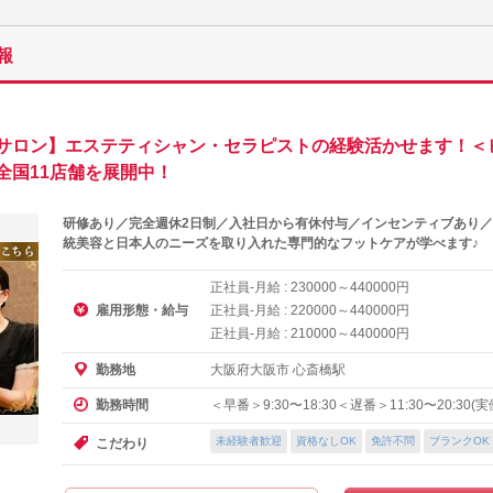
報
サロン】エステティシャン・セラピストの経験活かせます！＜
全国11店舗を展開中！
研修あり／完全週休2日制／入社日から有休付与／インセンティブあり／
統美容と日本人のニーズを取り入れた専門的なフットケアが学べます♪
正社員-月給 :
～
円
230000
440000
雇用形態・給与
正社員-月給 :
～
円
220000
440000
正社員-月給 :
～
円
210000
440000
大阪府大阪市 心斎橋駅
勤務地
＜早番＞9:30〜18:30＜遅番＞11:30〜20:30
勤務時間
未経験者歓迎
資格なしOK
免許不問
ブランクOK
こだわり