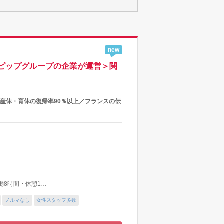
new
ピップグループの企業が運営＞関
産休・育休の復帰率90％以上／フランスの伝
(実働8時間・休憩1…
ノルマなし
女性スタッフ多数