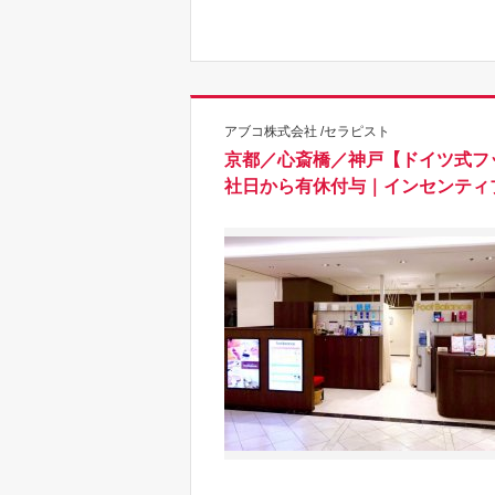
アブコ株式会社 /セラピスト
京都／心斎橋／神戸【ドイツ式フ
社日から有休付与｜インセンティ