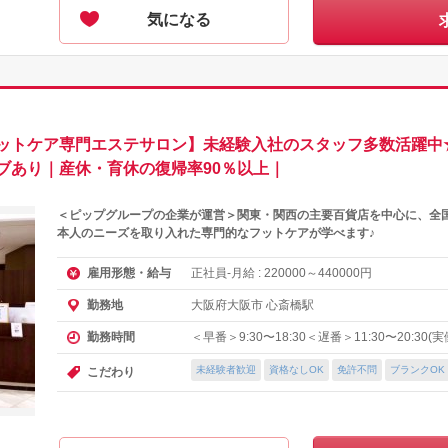
気になる
ットケア専門エステサロン】未経験入社のスタッフ多数活躍中
ブあり｜産休・育休の復帰率90％以上｜
＜ピップグループの企業が運営＞関東・関西の主要百貨店を中心に、全国
本人のニーズを取り入れた専門的なフットケアが学べます♪
正社員-月給 :
～
円
雇用形態・給与
220000
440000
大阪府大阪市 心斎橋駅
勤務地
＜早番＞9:30〜18:30＜遅番＞11:30〜20:30
勤務時間
未経験者歓迎
資格なしOK
免許不問
ブランクOK
こだわり