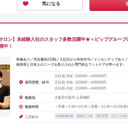
気になる
サロン】未経験入社のスタッフ多数活躍中★＜ピップグループ
開中！
研修あり／完全週休2日制／入社日から有休付与／インセンティブあり／
統美容と日本人のニーズを取り入れた専門的なフットケアが学べます♪
正社員-月給 :
～
円
230000
440000
雇用形態・給与
正社員-月給 :
～
円
220000
440000
正社員-月給 :
～
円
210000
440000
大阪府大阪市 心斎橋駅
勤務地
＜早番＞9:30〜18:30＜遅番＞11:30〜20:30
勤務時間
未経験者歓迎
資格なしOK
免許不問
ブランクOK
こだわり