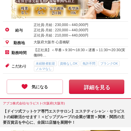
正社員-月給 :
230,000
～
440,000
円
正社員-月給 :
220,000
～
440,000
円
給与
正社員-月給 :
210,000
～
440,000
円
大阪府大阪市 心斎橋駅
勤務地
【正社員】＜早番＞9:30〜18:30＜遅番＞11:30〜20:30(実
勤務時間
働8時…
未経験者歓迎
資格なしOK
免許不問
ブランクOK
こだわり
ノルマなし
気になる
詳細を見る
アブコ株式会社/セラピスト/大阪府(大阪市)
【ドイツ式フットケア専門エステサロン】エステティシャン・セラピス
トの経験活かせます！＜ピップグループの企業が運営＞関東・関西の主
要百貨店を中心に、全国11店舗を展開中！