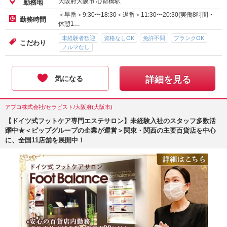
大阪府大阪市 心斎橋駅
勤務地
＜早番＞9:30〜18:30＜遅番＞11:30〜20:30(実働8時間・
勤務時間
休憩1…
未経験者歓迎
資格なしOK
免許不問
ブランクOK
こだわり
ノルマなし
気になる
詳細を見る
アブコ株式会社/セラピスト/大阪府(大阪市)
【ドイツ式フットケア専門エステサロン】未経験入社のスタッフ多数活
躍中★＜ピップグループの企業が運営＞関東・関西の主要百貨店を中心
に、全国11店舗を展開中！