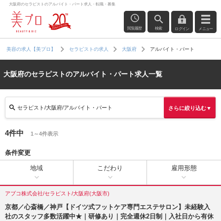
大阪府のセラピストのアルバイト・パート求人・転職・募集
閲覧履歴
検索
ログイン
メニュー
アルバイト・パート
美容の求人【美プロ】
セラピストの求人
大阪府
大阪府のセラピストのアルバイト・パート求人一覧
セラピスト/大阪府/アルバイト・パート
さらに絞り込む▼
4件中
1～4件表示
条件変更
地域
こだわり
雇用形態
アブコ株式会社/セラピスト/大阪府(大阪市)
京都／心斎橋／神戸【ドイツ式フットケア専門エステサロン】未経験入
社のスタッフ多数活躍中★｜研修あり｜完全週休2日制｜入社日から有休