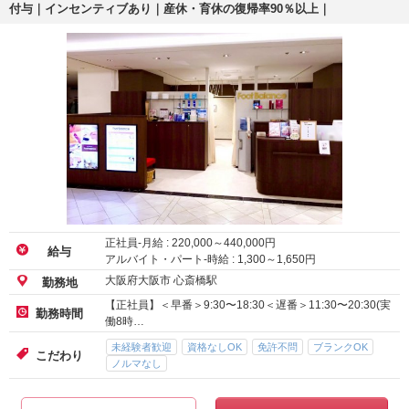
付与｜インセンティブあり｜産休・育休の復帰率90％以上｜
正社員-月給 :
220,000
～
440,000
円
給与
アルバイト・パート-時給 :
1,300
～
1,650
円
大阪府大阪市 心斎橋駅
勤務地
【正社員】＜早番＞9:30〜18:30＜遅番＞11:30〜20:30(実
勤務時間
働8時…
未経験者歓迎
資格なしOK
免許不問
ブランクOK
こだわり
ノルマなし