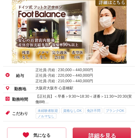
正社員-月給 :
230,000
～
440,000
円
正社員-月給 :
220,000
～
440,000
円
給与
正社員-月給 :
210,000
～
440,000
円
大阪府大阪市 心斎橋駅
勤務地
【正社員】＜早番＞9:30〜18:30＜遅番＞11:30〜20:30(実
勤務時間
働8時…
未経験者歓迎
資格なしOK
免許不問
ブランクOK
こだわり
ノルマなし
気になる
詳細を見る