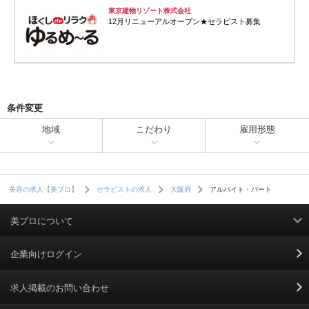
東京建物リゾート株式会社
12月リニューアルオープン★セラピスト募集
条件変更
地域
こだわり
雇用形態
アルバイト・パート
美容の求人【美プロ】
セラピストの求人
大阪府
美プロについて
利用規約
企業向けログイン
掲載規約
求人掲載のお問い合わせ