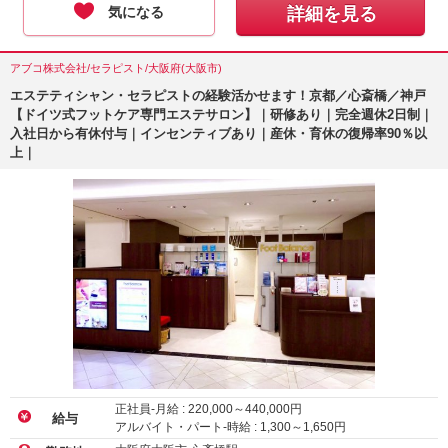
気になる
詳細を見る
アブコ株式会社/セラピスト/大阪府(大阪市)
エステティシャン・セラピストの経験活かせます！京都／心斎橋／神戸
【ドイツ式フットケア専門エステサロン】｜研修あり｜完全週休2日制｜
入社日から有休付与｜インセンティブあり｜産休・育休の復帰率90％以
上｜
正社員-月給 :
220,000
～
440,000
円
給与
アルバイト・パート-時給 :
1,300
～
1,650
円