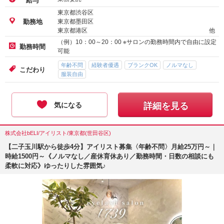
給与
東京都渋谷区
東京都墨田区
勤務地
東京都港区
他
（例）10：00～20：00 ※サロンの勤務時間内で自由に設定
勤務時間
可能
年齢不問
経験者優遇
ブランクOK
ノルマなし
こだわり
服装自由
気になる
詳細を見る
株式会社bELI/アイリスト/東京都(世田谷区)
【二子玉川駅から徒歩4分】アイリスト募集〈年齢不問〉月給25万円～｜
時給1500円～《ノルマなし／産休育休あり／勤務時間・日数の相談にも
柔軟に対応》ゆったりした雰囲気♪