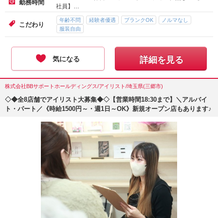
勤務時間
社員】…
年齢不問
経験者優遇
ブランクOK
ノルマなし
こだわり
服装自由
気になる
詳細を見る
株式会社BBサポートホールディングス/アイリスト/埼玉県(三郷市)
◇◆全8店舗でアイリスト大募集◆◇【営業時間18:30まで】＼アルバイ
ト・パート／《時給1500円～・週1日～OK》新規オープン店もあります♪