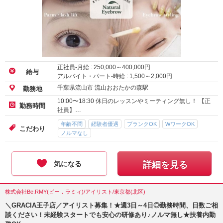
正社員-月給 :
250,000
～
400,000
円
給与
アルバイト・パート-時給 :
1,500
～
2,000
円
千葉県流山市 流山おおたかの森駅
勤務地
10:00〜18:30 休日のレッスンやミーティング無し！ 【正
勤務時間
社員】…
年齢不問
経験者優遇
ブランクOK
WワークOK
こだわり
ノルマなし
気になる
詳細を見る
株式会社Be.RMY(ビー．ラミィ)/アイリスト/東京都(北区)
＼GRACIA王子店／アイリスト募集！★週3日～4日◎勤務時間、日数ご相
談ください！未経験スタートでも安心の研修あり♪ノルマ無し★扶養内勤