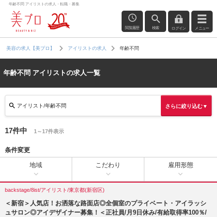
年齢不問 アイリストの求人・転職・募集
閲覧履歴
検索
ログイン
メニュー
年齢不問
美容の求人【美プロ】
アイリストの求人
年齢不問 アイリストの求人一覧
アイリスト/年齢不問
さらに絞り込む▼
17件中
1～17件表示
条件変更
地域
こだわり
雇用形態
backstage/8ist/アイリスト/東京都(新宿区)
＜新宿＞人気店！お洒落な路面店◎全個室のプライベート・アイラッシ
ュサロン◎アイデザイナー募集！＜正社員/月9日休み/有給取得率100％/