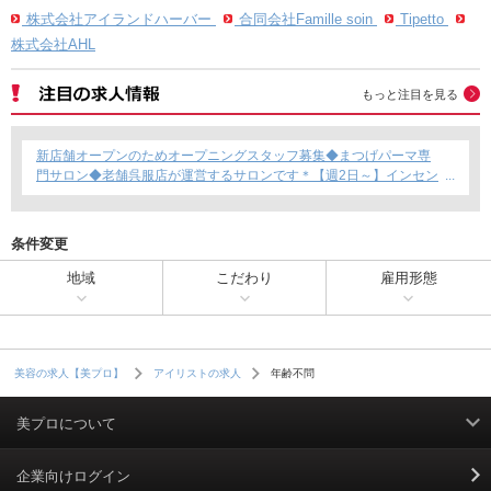
株式会社アイランドハーバー
合同会社Famille soin
Tipetto
株式会社AHL
もっと注目を見る
新店舗オープンのためオープニングスタッフ募集◆まつげパーマ専
門サロン◆老舗呉服店が運営するサロンです＊【週2日～】インセン
ティブあり◎
条件変更
地域
こだわり
雇用形態
年齢不問
美容の求人【美プロ】
アイリストの求人
美プロについて
利用規約
企業向けログイン