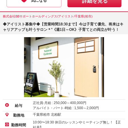
気になる
詳細を見る
株式会社BBサポートホールディングス/アイリスト/千葉県(柏市)
◆アイリスト募集中◆【営業時間18:30まで】今は子育て優先、将来はキ
ャリアアップも叶うサロン＊⁺《週1日～OK》子育てとの両立が叶う！
正社員-月給 :
250,000
～
400,000
円
給与
アルバイト・パート-時給 :
1,500
～
2,000
円
千葉県柏市 北柏駅
勤務地
10:00〜18:30 休日のレッスンやミーティング無し！ 【正
勤務時間
社員】…