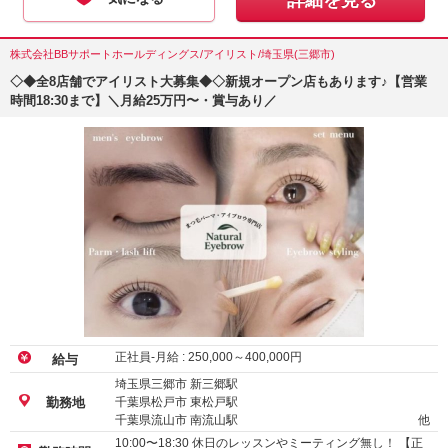
詳細を見る
株式会社BBサポートホールディングス/アイリスト/埼玉県(三郷市)
◇◆全8店舗でアイリスト大募集◆◇新規オープン店もあります♪【営業
時間18:30まで】＼月給25万円〜・賞与あり／
正社員-月給 :
250,000
～
400,000
円
給与
埼玉県三郷市 新三郷駅
千葉県松戸市 東松戸駅
勤務地
千葉県流山市 南流山駅
他
10:00〜18:30 休日のレッスンやミーティング無し！ 【正