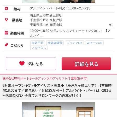
アルバイト・パート-時給 :
1,500
～
2,000
円
給与
埼玉県三郷市 新三郷駅
千葉県松戸市 東松戸駅
勤務地
千葉県流山市 南流山駅
他
10:00〜18:30 休日のレッスンやミーティング無し！ 【ア
勤務時間
ルバイ…
年齢不問
経験者優遇
ブランクOK
WワークOK
こだわり
ノルマなし
気になる
詳細を見る
株式会社BBサポートホールディングス/アイリスト/千葉県(松戸市)
8月末オープン予定♪◆アイリスト募集◆〈松戸八ヶ崎エリア〉【営業時
間18:30まで／賞与あり／月給25万円～】アルバイト・パートは《週1日
～相談OK◎》子育てとサロンワークの両立が叶う！