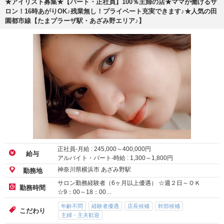
★アイリスト募集★【パート・正社員】100％主婦の店★ママが働けるサ
ロン！16時あがりOK♪残業無し！プライベート充実できます♪★人気の田
園都市線【たまプラーザ駅・あざみ野エリア♪】
正社員-月給 :
245,000
～
400,000
円
給与
アルバイト・パート-時給 :
1,300
～
1,800
円
神奈川県横浜市 あざみ野駅
勤務地
サロン勤務経験者（6ヶ月以上優遇） ☆週２日～ＯＫ
勤務時間
☆9：00～18：00…
年齢不問
経験者優遇
店長候補
幹部候補
こだわり
主婦・主夫歓迎