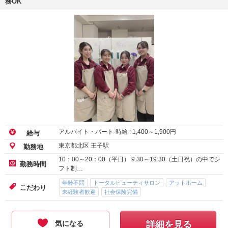
務OK
アルバイト・パート-時給 :
1,400
～
1,900
円
給与
東京都北区 王子駅
勤務地
10：00～20：00（平日） 9:30～19:30（土日祝）の中でシ
勤務時間
フト制…
年齢不問
トータルビューティサロン
アットホーム
こだわり
未経験者歓迎
社会保険完備
気になる
詳細を見る