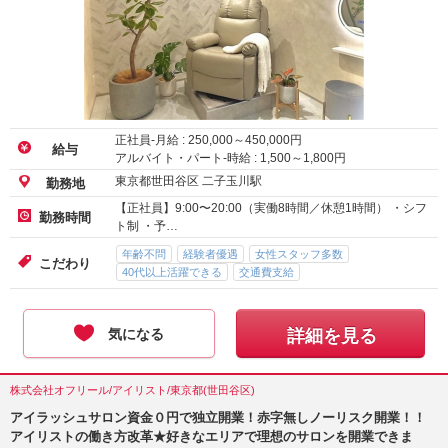
正社員-月給 :
250,000
～
450,000
円
給与
アルバイト・パート-時給 :
1,500
～
1,800
円
東京都世田谷区 二子玉川駅
勤務地
【正社員】9:00〜20:00（実働8時間／休憩1時間） ・シフ
勤務時間
ト制 ・予…
年齢不問
経験者優遇
女性スタッフ多数
こだわり
40代以上活躍できる
交通費支給
気になる
詳細を見る
株式会社オフリール/アイリスト/東京都(世田谷区)
アイラッシュサロン資金０円で独立開業！赤字無しノーリスク開業！！
アイリストの働き方改革★好きなエリアで理想のサロンを開業できま