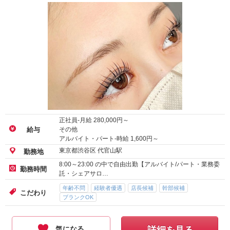
正社員-月給
280,000
円～
その他
給与
アルバイト・パート-時給
1,600
円～
東京都渋谷区 代官山駅
勤務地
8:00～23:00 の中で自由出勤【アルバイト/パート・業務委
勤務時間
託・シェアサロ…
年齢不問
経験者優遇
店長候補
幹部候補
こだわり
ブランクOK
気になる