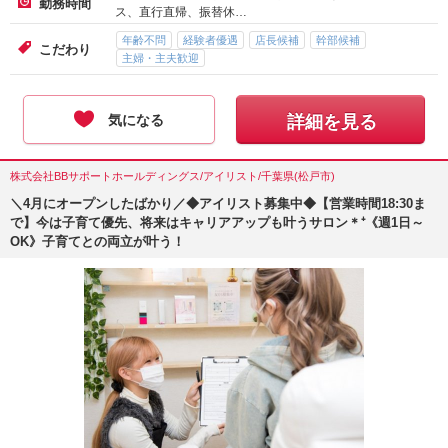
勤務時間
ス、直行直帰、振替休…
年齢不問
経験者優遇
店長候補
幹部候補
こだわり
主婦・主夫歓迎
気になる
詳細を見る
株式会社BBサポートホールディングス/アイリスト/千葉県(松戸市)
＼4月にオープンしたばかり／◆アイリスト募集中◆【営業時間18:30ま
で】今は子育て優先、将来はキャリアアップも叶うサロン＊⁺《週1日～
OK》子育てとの両立が叶う！