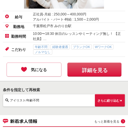
正社員-月給 :
250,000
～
400,000
円
給与
アルバイト・パート-時給 :
1,500
～
2,000
円
千葉県松戸市 みのり台駅
勤務地
10:00〜18:30 休日のレッスンやミーティング無し！ 【正
勤務時間
社員】…
年齢不問
経験者優遇
ブランクOK
WワークOK
こだわり
ノルマなし
気になる
詳細を見る
条件を指定して再検索
アイリスト/年齢不問
さらに絞り込む▼
もっと新着を見る