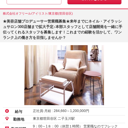
株式会社オフリール/アイリスト/東京都(世田谷区)
★美容店舗プロデューサー営業職募集★来年までにネイル・アイラッシ
ュサロン300店舗まで拡大予定♪本部スタッフとして店舗開発を一緒に手
伝ってくれるスタッフを募集します！これまでの経験を活かして、ワン
ランク上の働き方を目指しませんか？
正社員-月給 :
284,660
～
1,200,000
円
給与
東京都世田谷区 二子玉川駅
勤務地
9：00～1８：00（休憩１時間） 営業職なのでフレック