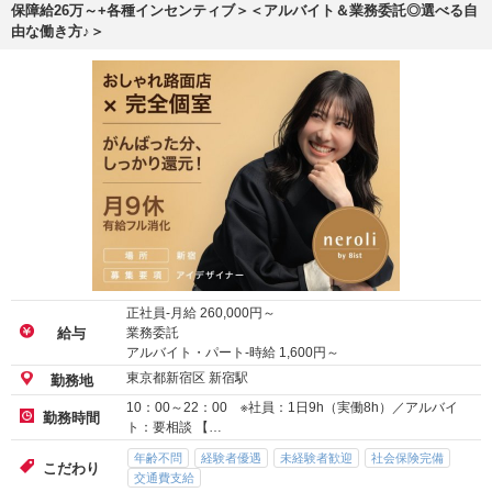
保障給26万～+各種インセンティブ＞＜アルバイト＆業務委託◎選べる自
由な働き方♪＞
正社員-月給
260,000
円～
業務委託
給与
アルバイト・パート-時給
1,600
円～
東京都新宿区 新宿駅
勤務地
10：00～22：00 ※社員：1日9h（実働8h）／アルバイ
勤務時間
ト：要相談 【…
年齢不問
経験者優遇
未経験者歓迎
社会保険完備
こだわり
交通費支給