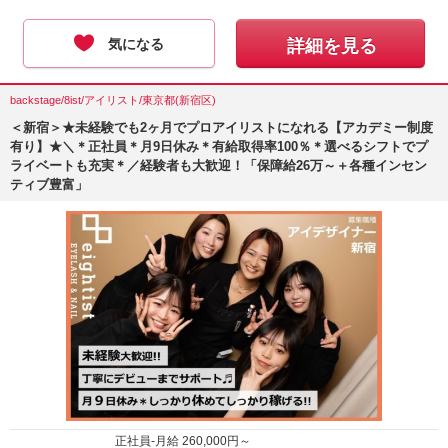
気になる
詳細を見る
backstage/8ist/アイリスト/東京都(新宿区)
＜新宿＞★未経験でも2ヶ月でプロアイリストになれる【アカデミー制度
有り】★＼＊正社員＊月9日休み＊有給取得率100％＊選べるシフトでプ
ライベートも充実＊／経験者も大歓迎！「保障給26万～＋各種インセン
ティブ豊富」
正社員-月給
260,000
円～