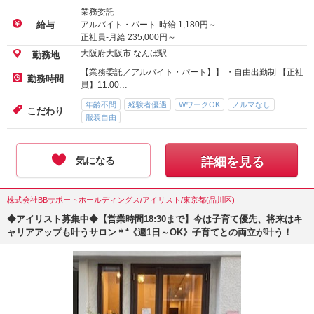
業務委託
アルバイト・パート-時給
1,180
円～
給与
正社員-月給
235,000
円～
大阪府大阪市 なんば駅
勤務地
【業務委託／アルバイト・パート】】 ・自由出勤制 【正社
勤務時間
員】11:00…
年齢不問
経験者優遇
WワークOK
ノルマなし
こだわり
服装自由
気になる
詳細を見る
株式会社BBサポートホールディングス/アイリスト/東京都(品川区)
◆アイリスト募集中◆【営業時間18:30まで】今は子育て優先、将来はキ
ャリアアップも叶うサロン＊⁺《週1日～OK》子育てとの両立が叶う！