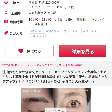
正社員-月給
220,000
円～
給与
アルバイト・パート-時給
1,600
円～
東京都新宿区 新宿駅
勤務地
10：00～22：00 ※社員：1日9h（実働8h）／アルバイ
勤務時間
ト：要相談 【…
年齢不問
経験者優遇
ブランクOK
WワークOK
こだわり
ノルマなし
気になる
詳細を見る
株式会社BBサポートホールディングス/アイリスト/千葉県(流山市)
流山おおたかの森★＼アイリスト・オープニングスタッフ大募集／★ア
イリスト募集中◆【営業時間18:30まで】今は子育て優先、将来はキャリ
アアップも叶うサロン＊⁺《週1日～OK》子育てとの両立が叶う！