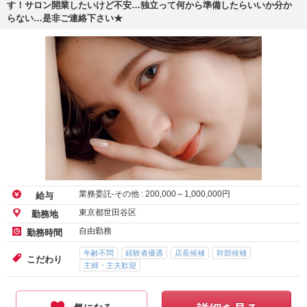
す！サロン開業したいけど不安…独立って何から準備したらいいか分か
らない…是非ご連絡下さい★
業務委託-その他 :
200,000
～
1,000,000
円
給与
東京都世田谷区
勤務地
自由勤務
勤務時間
年齢不問
経験者優遇
店長候補
幹部候補
こだわり
主婦・主夫歓迎