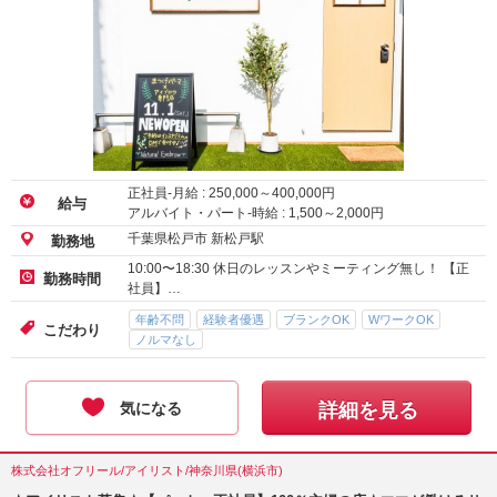
正社員-月給 :
250,000
～
400,000
円
給与
アルバイト・パート-時給 :
1,500
～
2,000
円
千葉県松戸市 新松戸駅
勤務地
10:00〜18:30 休日のレッスンやミーティング無し！ 【正
勤務時間
社員】…
年齢不問
経験者優遇
ブランクOK
WワークOK
こだわり
ノルマなし
気になる
詳細を見る
株式会社オフリール/アイリスト/神奈川県(横浜市)